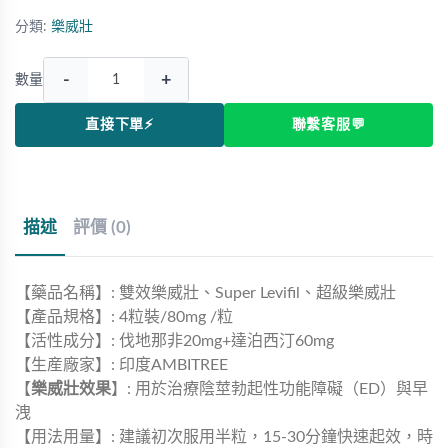
分類:
樂威壯
-
+
數量
直接下單⚡
聯繫客服💬
描述
評價 (0)
【藥品名稱】: 雙效樂威壯、Super Levifil、超級樂威壯
【產品規格】: 4粒裝/80mg /粒
【活性成分】: 伐地那非20mg+達泊西汀60mg
【生産廠家】: 印度AMBITREE
【
樂威壯效果
】: 用於治療陰莖勃起性功能障礙（ED）與早
洩
【用法用量】: 建議初次服用半粒，15-30分鐘快速起效，時