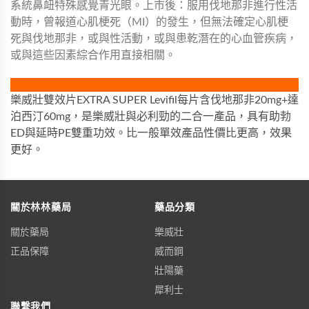
系統鼻衄特殊感覺青光眼。上市後：服用伐地那非進行性活
動時，曾報道心肌梗死（MI）的發生，但無法確定心肌梗
死與伐地那非，或與性活動，或與患乾潛在的心血管疾病，
或與這些因素綜合作用直接相關。
樂威壯雙效片EXTRA SUPER Levifil每片含伐地那非20mg+達
泊西汀60mg，是樂威壯與必利勁的二合一產品，具有助勃
ED與延時PE雙重功效。比一般單效產品性價比更高，效果
更好。
關於林林藥局
藥品分類
關於藥局
樂威壯
正品保障
威而鋼
壯陽藥
犀利士
聯繫我們