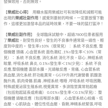
發揮效用，否則無效。
【
樂威壯心得
】
用糖水服用樂威壯可有效降低和減輕可能
出現的
樂威壯副作用
！感覺到要射的時候，一定要放慢下動
作，這樣更加激發本品的延時效果，不要一味的猛打猛沖！
【
樂威壯副作用
】
全球臨床試驗中，超過7800位患者服用
了
樂威壯
，耐受性良好。發生的不良事件通常是一過性、輕
度到中度的。 發生率≥10%（很常見）： 系統 不良反應, 整
個機體 頭痛 ,心血管系統 面色潮紅 ,1%≤發生率＜10%（常
見）： 系統 不良反應, 消化系統 消化不良，惡心 ,神經系統
眩暈, 呼吸系統 鼻炎, 0.1%≤發生率＜1%(少見)： 系統 不良
反應,整個機體 面部水腫，光過敏反應，背痛, 心血管系統
高血壓,消化系統 肝功能異常，GGTP升高代謝營養 肌酸激
酶升高, 肌肉骨骼 肌痛 ,神經系統 嗜睡 ,呼吸系統 呼吸困難,
特殊感覺泌尿生殖系統,視覺異常、多淚陰莖異常勃起癥
（包括勃起延長或疼痛） 0.01%≤發生率＜0.1%(罕見)： 整
個機體 過敏反應（包括喉部水腫） ,心血管系統心絞痛、低
血壓、心肌缺血、體位性低血壓、昏劂,神精系統緊張,呼吸