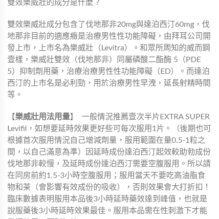
雙效樂威壯的成分是什麼？
雙效樂威壯成分包含了伐地那非20mg與達泊西汀60mg，伐
地那非目前的適應癥是治療男性性功能障礙，由拜耳公司開
發上市，上市名為樂威壯（Levitra）。和眾所周知的威而鋼
壹樣，樂威壯雙效（伐地那非）同屬磷酸二酯酶 5（PDE
5）抑制劑用藥，治療治療男性性功能障礙（ED）。而達泊
西汀的上市名是必利勁，用於治療男性早洩，延長射精時間
等。
【
樂威壯用法用量
】
一般情況推薦壹次半片EXTRA SUPER
Levifil，如想要延時效果更好些可每次服用1片。（後期也可
根據首次服用情況自己增減劑量，服用範圍在量0.5-1粒之
間，以自己滿意為準）因延時成份達泊西汀起效較助勃成份
伐地那非較慢，及延時成份達泊西汀需要空腹服用。所以請
在同房前約1.5-3小時空腹服用；服用當天不要吃高油脂食
物和茶（會影響有效成份的吸收），否則效果會大打折扣！
臨床數據表明服用本品後3小時延時藥效達到峰值，也就是
說服藥後3小時延時效果最佳。服用本品需在性刺激下才能