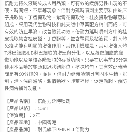
倍耐力持久液屬於成人用品類，可有效的緩解男性出現的不
硬、時間短、不舉等現象。倍耐力延時噴劑主要原料由蛇床
子提取物、丁香提取物、紫霄花提取物、桂皮提取物等原料
組成，采用現代生物科技和純天然中草藥配方精制而成，可
有效的防止早瀉，改善體質功效。倍耐力延時噴劑方中的桂
皮提取物含桂皮醛、丁香酚等，並含鞣質及粘液質。對人體
免疫功能有明顯的增強作用，其作用機理是，其可增強人體
T淋巴細胞和B淋巴細胞的增殖與分化，以及殺傷細胞的殺
傷功能以及單核吞噬細胞的吞噬功能。只要在房事前15分鐘
使用本品噴於龜頭和冠狀鉤部位，塗抹均勻，其有效延時時
間是有60分鐘的。並且，倍耐力延時噴劑具有固本生精、抑
制早泄、溫經通酪、激情動欲、興奮神經、促進勃起、預防
性病傳播等功能。
【產品名稱】：倍耐力延時噴劑
【產品規格】：15ml
【保質期】：2年
【產品產地】：中國香港
【產品品牌】：耐氏旗下PEINEILI 倍耐力