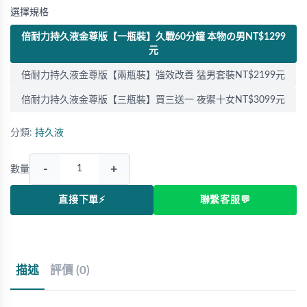
選擇規格
倍耐力持久液金尊版【一瓶裝】久戰60分鐘 本物の男NT$1299
元
倍耐力持久液金尊版【兩瓶裝】強效改善 猛男套裝NT$2199元
倍耐力持久液金尊版【三瓶裝】買三送一 夜禦十女NT$3099元
分類:
持久液
-
+
數量
直接下單⚡
聯繫客服💬
描述
評價 (0)