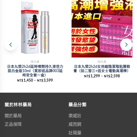
持久液
持久液
日本丸榮2h2d延時噴劑持久液倍力
日本丸榮2h2d女用縮陰潔陰粘膜軟
挺白金版10ml（買即送品牌003延
膏（拍二發三+送女士電動高潮棒）
時安全套一盒）
1,299
–
2,598
NT$
NT$
1,450
–
3,599
NT$
NT$
關於林林藥局
藥品分類
關於藥局
樂威壯
正品保障
威而鋼
壯陽藥