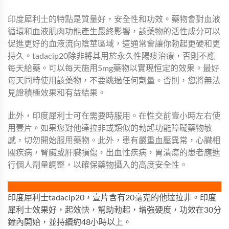
印度犀利士的特點是質量好，安全性和功效。藥物會對血液
循環和血液肌肉功能產生最終影響，該藥物的活性成分可以
促進更好的血液流向陰莖區域，這通常會讓你勃起更硬和更
持久。tadacip20除非將其用於永久性陽痿治療，否則不應
每天給藥。可以每天施用5mg藥物以實現恒定的效果。最好
每天同時使用該藥物，不要跳過任何劑量。否則，您將無法
見證積極效果和有益結果。
此外，印度犀利士可在需要時服用。在性交前壹小時左右使
用壹片。如果您對他達拉非或類似的勃起功能障礙藥物敏
感，切勿開始服用藥物。此外，患有嚴重血壓異常，心臟相
關疾病，腎臟或肝臟損傷，出血性疾病，胃潰瘍的患者應進
行個人劑量調整，以確保藥物攝入的高度安全性。
印度犀利士tadacip20，壹片含有20毫克的他達拉非。印度
犀利士效果好，起效快，幫助勃起，增強硬度，功效在30分
鐘內開始，並持續約48小時以上。