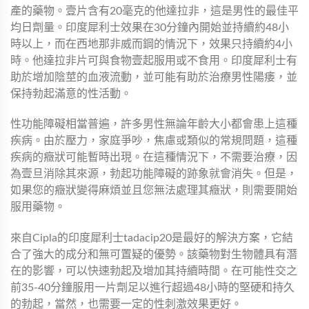
產的藥物。壹片含有20毫克的他達拉非，這是男性的最佳平
均日劑量。印度犀利士效果在30分鐘內開始並持續約48小
時以上，而在西地那非威而鋼的情況下，效果只持續約4小
時。他達拉非片可與食物壹起服用或不食用。印度犀利士有
助於增加陰莖的血液流動，並可能有助於治療男性陽痿，並
保持勃起滿意的性活動。
性功能障礙相當普遍，許多男性無論年齡大小都會患上這種
疾病。由於壓力，家庭爭吵，焦慮或類似的常規問題，這種
疾病的癥狀可能暫時出現。在這種情況下，不需要治療，因
為壹旦消除其來源，勃起功能障礙的跡象就會消失。但是，
如果您的癥狀變得麻煩並且您無法處理其癥狀，則需要開始
服用藥物。
來自Cipla的印度犀利士tadacip20是最好的解決方案，它結
合了強大的成分和無可置疑的優勢。該藥物對生物體具有潛
在的影響，可以快速勃起及增加其持續時間。在可能性交之
前35-40分鐘服用一片劑足以進行超過48小時的堅硬和持久
的勃起，當然，也需要一定的性刺激效果更好。