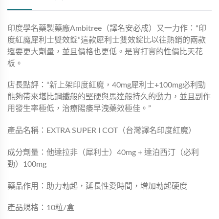
印度學名藥製藥廠Ambitree（譯名安必成）又一力作：“印
度紅魔犀利士雙效錠”這款犀利士雙效錠比以往熱銷的兩款
還要更大劑量，並且價格也更低。是實打實的性價比天花
板。
店長點評：“新上架印度紅魔，40mg犀利士+100mg必利勁
能夠帶來堪比鋼鐵般的堅硬與馬達般持久的動力，並且副作
用發生率極低，治療陽痿早洩藥效極佳。”
產品名稱：EXTRA SUPER I COT（台灣譯名印度紅魔）
成分劑量：他達拉非（犀利士）40mg + 達泊西汀（必利
勁）100mg
藥品作用：助力勃起，延長性愛時間，增加勃起硬度
產品規格：10粒/盒