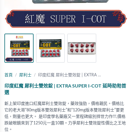
首頁
犀利士
印度紅魔 犀利士雙效錠 | EXTRA …
印度紅魔 犀利士雙效錠 | EXTRA SUPER I-COT 延時助勃首
選
新上架印度進口紅魔犀利士雙效錠，藥效強勁，價格親民。價格比
它的老大哥“80mg版本雙效犀利士”和“120mg版本雙效犀利士”要更
低，劑量也更大。 是印度學名藥廠又一里程碑級別捍世力作!!!,價格
跌破眼鏡來到了1250元一盒10顆。力爭犀利士雙效錠性價比之王地
位。