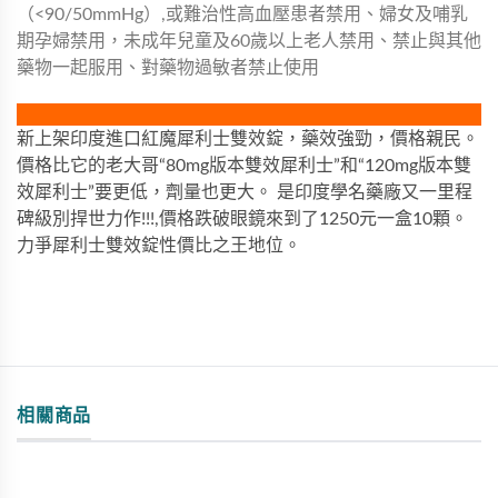
（<90/50mmHg）,或難治性高血壓患者禁用、婦女及哺乳
期孕婦禁用，未成年兒童及60歲以上老人禁用、禁止與其他
藥物一起服用、對藥物過敏者禁止使用
新上架印度進口紅魔犀利士雙效錠，藥效強勁，價格親民。
價格比它的老大哥“80mg版本雙效犀利士”和“120mg版本雙
效犀利士”要更低，劑量也更大。 是印度學名藥廠又一里程
碑級別捍世力作!!!,價格跌破眼鏡來到了1250元一盒10顆。
力爭犀利士雙效錠性價比之王地位。
相關商品