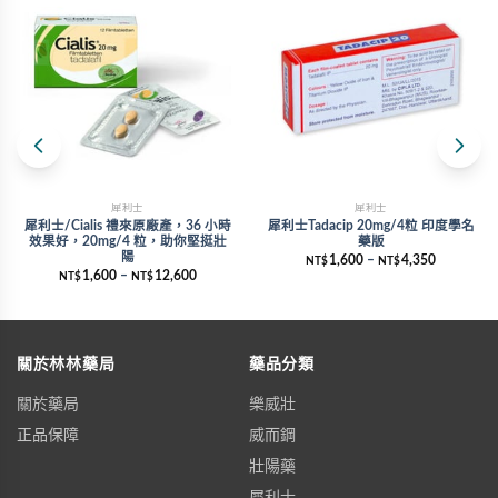
犀利士
犀利士
犀利士/Cialis 禮來原廠產，36 小時
犀利士Tadacip 20mg/4粒 印度學名
效果好，20mg/4 粒，助你堅挺壯
藥版
陽
1,600
–
4,350
NT$
NT$
1,600
–
12,600
NT$
NT$
關於林林藥局
藥品分類
關於藥局
樂威壯
正品保障
威而鋼
壯陽藥