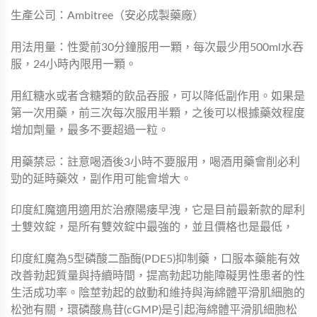
生產公司：Ambitree（安必成製藥廠）
用法用量：性愛前30分鐘服用一顆，每次最少用500ml水吞
服，24小時內限用一顆。
用紅糖水或者含糖類的飲品吞服，可以降低副作用。如果是
第一次用藥，前三次每次服用半顆，之後可以根據藥效程度
增加劑量，最多不要超過一粒。
用藥禁忌：註意喝酒後3小時不要服用，喝酒用藥會削必利
勁的延時藥效，副作用可能會增大。
印度紅魔適用適用於治療陽痿早洩，它是目前最新款的犀利
士雙效錠，是所有雙效錠中最強的，並且價格也是最低，
印度紅魔為5型磷酸二酯酶(PDE5)抑制藥，口服本藥能有效
改善勃起質量與持續時間，提高勃起功能障礙男性患者的性
生活成功率。陰莖勃起的啟動和維持與海綿體平滑肌細胞的
松弛有關，環磷酸鳥苷(cGMP)是引起海綿體平滑肌細胞松