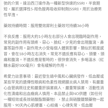
弛的介質，達泊西汀達作為一種新型快速的SSRI，半衰期
短，屬於選擇性5-羥色胺再吸收抑制劑(SSRI)，用於治療男
性早洩。
藥效持續時間：服用雙效犀利士藥效可持續36小時
不良反應：服用大約1小時左右部分人會出現臨時副作用，
常見的副作用有頭疼、惡心、臉紅。少見的會出現腹瀉、鼻
塞等副作用。副作用大小受每個人體質影響，類似於輕度感
冒，會在18小時左右消失。常見不適反應有惡心、頭暈、頭
痛和腹瀉。不適反應是暫時的，很快會消失，多喝溫水（紅
糖水最好500毫升）會有緩解的作用。
希愛力註意事項：最近發生過中風和心臟病發作、低血壓或
某些罕見的遺傳性眼病和色素性視網膜炎病人禁用、有嚴重
心血管病既往史和嚴重肝損害病人、嚴重腎損害、活動性消
化性潰瘍和出血癥病人慎用、本品禁止與NO供體（如任何
一種短效或長效硝酸酯類藥物），禁止與硝酸鹽類藥物一起
服用、90天內心肌梗塞、心絞痛、心律失常、低血壓