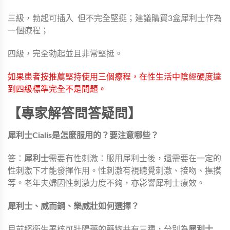
三級，勃起可插入 但不完全堅挺；建議購買3盒犀利士作為
一個療程；
四級，完全勃起並且非常堅挺。
如果患者按推薦堅持使用三個療程，在性生活中陰經硬度達
到四級標準完全不是問題。
【專家解答問答疑問】
犀利士Cialis是怎麼服用的？要注意哪些？
答：
犀利士
需要有性刺激：服用犀利士後，還需要在一定的
性刺激下才能發揮作用。性刺激有視聽覺刺激、接吻、撫摸
等。老年夫婦因性刺激力度不夠，亦影響犀利士療效。
犀利士、威而鋼、樂威壯如何選擇？
目前經衛生署核可壯陽藥的藥物共有三種，分別為
犀利士