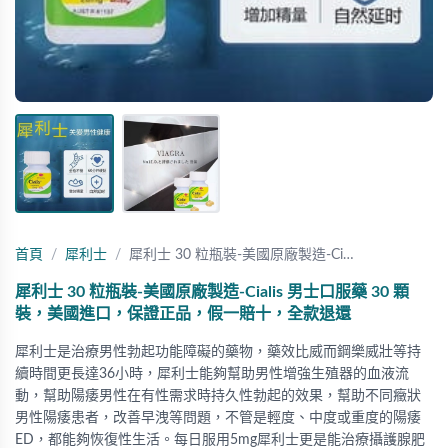
首頁
犀利士
犀利士 30 粒瓶裝-美國原廠製造-Ci…
犀利士 30 粒瓶裝-美國原廠製造-Cialis 男士口服藥 30 顆
裝，美國進口，保證正品，假一賠十，全款退還
犀利士是治療男性勃起功能障礙的藥物，藥效比威而鋼樂威壯等持
續時間更長達36小時，犀利士能夠幫助男性增強生殖器的血液流
動，幫助陽痿男性在有性需求時持久性勃起的效果，幫助不同癥狀
男性陽痿患者，改善早洩等問題，不管是輕度、中度或重度的陽痿
ED，都能夠恢復性生活。每日服用5mg犀利士更是能治療攝護腺肥