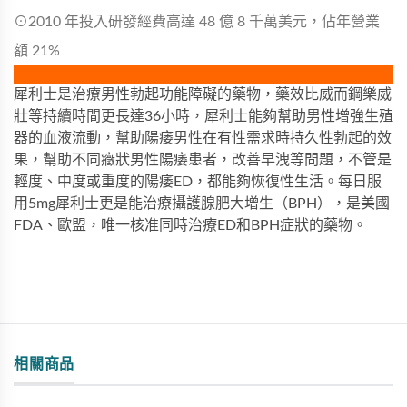
⊙2010 年投入研發經費高達 48 億 8 千萬美元，佔年營業
額 21%
犀利士是治療男性勃起功能障礙的藥物，藥效比威而鋼樂威
壯等持續時間更長達36小時，犀利士能夠幫助男性增強生殖
器的血液流動，幫助陽痿男性在有性需求時持久性勃起的效
果，幫助不同癥狀男性陽痿患者，改善早洩等問題，不管是
輕度、中度或重度的陽痿ED，都能夠恢復性生活。每日服
用5mg犀利士更是能治療攝護腺肥大增生（BPH），是美國
FDA、歐盟，唯一核准同時治療ED和BPH症狀的藥物。
相關商品