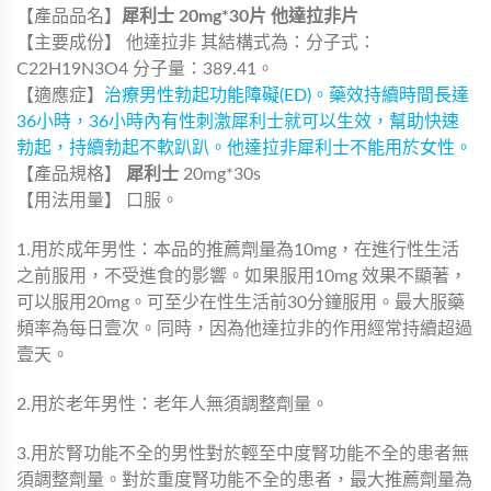
【產品品名】
犀利士 20mg*30片 他達拉非片
【主要成份】 他達拉非 其結構式為：分子式：
C22H19N3O4 分子量：389.41。
【適應症】
治療男性勃起功能障礙(ED)。藥效持續時間長達
36小時，36小時內有性刺激犀利士就可以生效，幫助快速
勃起，持續勃起不軟趴趴。他達拉非犀利士不能用於女性。
【產品規格】
犀利士
20mg*30s
【用法用量】 口服。
1.用於成年男性：本品的推薦劑量為10mg，在進行性生活
之前服用，不受進食的影響。如果服用10mg 效果不顯著，
可以服用20mg。可至少在性生活前30分鐘服用。最大服藥
頻率為每日壹次。同時，因為他達拉非的作用經常持續超過
壹天。
2.用於老年男性：老年人無須調整劑量。
3.用於腎功能不全的男性對於輕至中度腎功能不全的患者無
須調整劑量。對於重度腎功能不全的患者，最大推薦劑量為