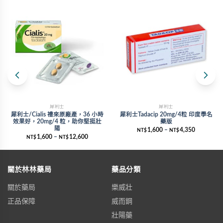
犀利士
犀利士
犀利士/Cialis 禮來原廠產，36 小時
犀利士Tadacip 20mg/4粒 印度學名
效果好，20mg/4 粒，助你堅挺壯
藥版
陽
1,600
–
4,350
NT$
NT$
1,600
–
12,600
NT$
NT$
關於林林藥局
藥品分類
關於藥局
樂威壯
正品保障
威而鋼
壯陽藥