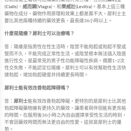
(
Cialis
)、
威而鋼
(
Viagra
)、和
樂威壯
(
Levitra
)。基本上這三種
藥物在成分、藥物作用原理和效果上都差異不大，犀利士主
要比其他兩種持續的藥效更長，最長達36小時以上。
什麼是陽痿？犀利士可以治療嗎？
答：陽痿是指男性在性生活時，陰莖不能勃起或勃起不堅或
堅而不久，不能完成正常性生活，或陰莖根本無法插入陰道
進行性交，是最常見的男子性功能障礙性疾病。偶爾1~2次
性交失敗，不能認定位陽痿，犀利士可以有效幫助性生活快
速勃起，增加勃起硬度并持續更長時間。
犀利士能有效改善勃起障碍嗎？
答：
犀利士
能有效改善勃起障礙，更特別的是犀利士比其他
勃起障礙藥物擁有更持久的藥效，讓患者與伴侶能有更充裕
的時間，在服用後36小時之內自由選擇享受性生活的時刻，
不會因藥效時間而無法更自由的性愛，這就是犀利士的優
勢。