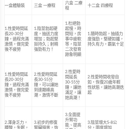
六盒 二療
一盒體驗裝
三盒 一療程
十二盒 四療程
程
1.杜絕勃
1.性愛時間延
1.陰莖勃起硬
起慢，時
長20-30分
度，抽送力度
間短，房
1.隨時勃起，抽插力
鐘，過程充滿
增加；勃起堅
事中疲軟
度強勁，堅硬如鐵，
激情，做完愛
挺持久；射精
等，陰莖
持久有力，霸氣十足
後不疲勞
強勁有力！
二次發育
跡象明顯
2.性愛時
1.性愛時間延
2.性愛時間延
間延長
2.性愛時間收發自
長20-30分
長30-55分
30-55分
如，恢復20歲年輕
鐘，過程充滿
鐘，可以讓她
鐘，讓她
性狀態，讓她高潮迭
激情，做完愛
到達巔峰高
滿足，讓
起
後不疲勞
潮，激情不斷
她高潮！
3.全面提
升腎功
2.渾身乏力，
3.初步的修復
3.陰莖增大5-8公
能、提高
腰酸，失眠，
腎臟損害，恢
分，圍度增加