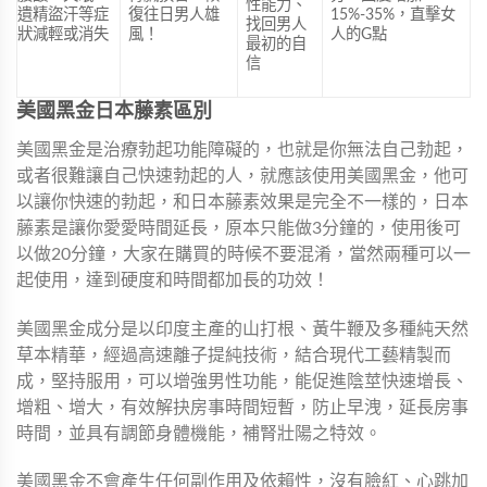
性能力、
遺精盜汗等症
復往日男人雄
15%-35%，直擊女
找回男人
狀減輕或消失
風！
人的G點
最初的自
信
美國黑金日本藤素
區別
美國黑金是治療勃起功能障礙的，也就是你無法自己勃起，
或者很難讓自己快速勃起的人，就應該使用美國黑金，他可
以讓你快速的勃起，和日本藤素效果是完全不一樣的，日本
藤素是讓你愛愛時間延長，原本只能做3分鐘的，使用後可
以做20分鐘，大家在購買的時候不要混淆，當然兩種可以一
起使用，達到硬度和時間都加長的功效！
美國黑金成分是以印度主產的山打根、黃牛鞭及多種純天然
草本精華，經過高速離子提純技術，結合現代工藝精製而
成，堅持服用，可以增強男性功能，能促進陰莖快速增長、
增粗、增大，有效解抉房事時間短暫，防止早洩，延長房事
時間，並具有調節身體機能，補腎壯陽之特效。
美國黑金不會產生任何副作用及依賴性，沒有臉紅、心跳加