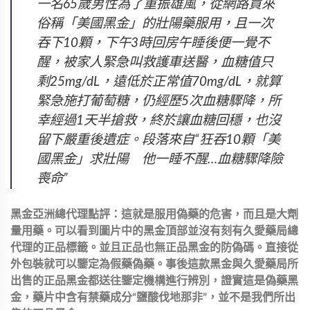
一名65歲男性為了重振雄風，從網路買來
俗稱「美國黑金」的壯陽藥服用，且一次
吞下10顆，下午3時回房午睡後便一覺不
醒，被家人緊急叫救護車送醫，血糖值只
剩25mg/dL，遠低於正常值70mg/dL，就算
緊急施打葡萄糖，仍經歷5次血糖驟降，所
幸經過1天半搶救，終於讓血糖回穩，也沒
留下嚴重後遺症。段落來自“狂吞10顆「美
國黑金」求壯陽 他一睡不醒…血糖驟降險
喪命”
黑金亞洲總代理點評：這就是服用偽藥的危害，而且是大劑
量用藥。可以看到圖片中的黑金頂部並沒有刻有久愛藥局總
代理的正品標籤。並且正品也無正品黑金的防偽碼。直接從
外包裝就可以鑒定為假藥偽藥。事後這款黑金與久愛藥局所
出售的正品黑金都送往鑒定機構進行辨別，證實這是偽藥黑
金，藥片中含有禁藥成分“鹽酸伐地那非”，並不是我們所出