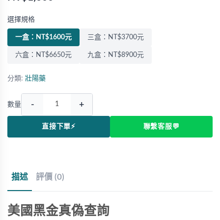
選擇規格
一盒：NT$1600元
三盒：NT$3700元
六盒：NT$6650元
九盒：NT$8900元
分類:
壯陽藥
-
+
數量
直接下單⚡
聯繫客服💬
描述
評價 (0)
美國黑金真偽查詢