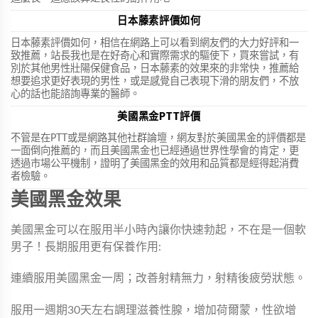
日本藤素評價如何
日本藤素評價如何，相信在網路上可以看到網友們的大力好評和一
致推薦，站長我也是在好奇心和實際需求的驅使下，買來嘗試，有
別於其他男性壯陽保健食品，日本藤素的效果來的非常快，推薦給
想要追求更好表現的男性，或是感覺自己表現下滑的朋友們，不放
心的話也能諮詢專業的醫師。
美國黑金PTT評價
不管是在PTT或是網路其他社群論壇，網友對於美國黑金的評價都是
一面倒向推薦的，而且美國黑金也已經通過世界性學會的肯定，更
透過市場公平機制，證明了美國黑金的效用和品質都是經得起消費
者檢驗。
美國黑金效果
美國黑金可以在服用半小時內讓你快速勃起，不在是一個軟
男子！長期服用更有保養作用:
連續服用美國黑金一周；改善射精無力，射精後疲勞狀態。
服用一週期30天左右調理滋養性腺，增加荷爾蒙，性欲增