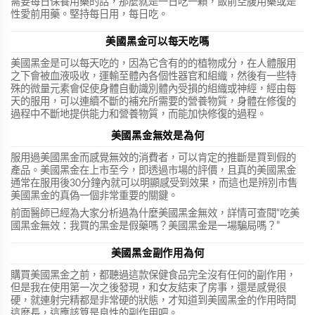
需要每日保養用藥的話，那麼就是一日吃一顆，飯前空腹用藥或是
性愛前用藥。堅持每日用，每日吃。
美國黑金可以每天吃嗎
美國黑金是可以每天吃的，因為它含有的的植物成分，在人體服用
之下會被血液吸收，運輸至體內各個性器官和組織，然後有一些特
殊的微量元素會促使身體自動識別體內受損的組織或神經，經由每
天的服用，可以連續不斷的補充所需要的營養物質，身體在修復的
過程中不斷地提供能力和營養物質，而能加快修復的過程。
美國黑金無效是為何
服用過美國黑金而感覺無效的消費者，可以肯定的推斷是買到假的
產品。美國黑金在上市至今，即透過市場的評價，且真的美國黑金
通常在服用後30分鐘內就可以明顯感受到效果，而這也是辨別市售
美國黑金的真偽一個非常重要的關鍵。
前面醫師已經為大家分析過為什麼美國黑金無效，詳情可查閱“吃美
國黑金無效：我買的黑金是假藥嗎？美國黑金是一場騙局嗎？”
美國黑金副作用為何
購買美國黑金之前，都聽過這款保健食品完全沒有任何的副作用，
但是我在使用第一次之後發現，和女友結束了房事，還是感覺很
硬，就連射完精都是非常硬的狀態，才知道到美國黑金的作用時間
這麼長，這應該算是良性的副作用吧。