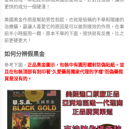
金無效啦，本站提供詳細美國黑金用法，針對性治療，讓你
更快的成分一個硬漢！
美國黑金作用是幫助男性勃起，也就是俗稱的不舉和陽痿的
治療藥，最讓人喜愛它的原因是可以做到速效的作用，在事
前半小時服用一顆，原本不舉的下面，很快就有反應，比之
前更硬更大！
如何分辨假黑金
參考下圖，
正品黑金圖示，包裝中有圓形鐳射防偽貼紙。並
且在包裝頂部有刻印著“久愛藥局獨家代理的字樣”而偽藥假
貨是沒有的。