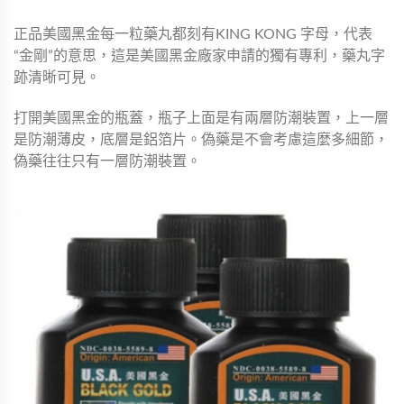
正品美國黑金每一粒藥丸都刻有KING KONG 字母，代表
“金剛”的意思，這是美國黑金廠家申請的獨有專利，藥丸字
跡清晰可見。
打開美國黑金的瓶蓋，瓶子上面是有兩層防潮裝置，上一層
是防潮薄皮，底層是鋁箔片。偽藥是不會考慮這麼多細節，
偽藥往往只有一層防潮裝置。