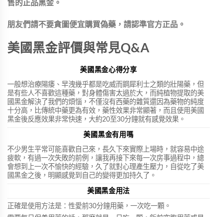
售的正品黑金。
朋友們請不要貪圖便宜購買偽藥，請認準官方正品。
美國黑金評價與常見Q&A
美國黑金心得分享
一般想治療陽痿、早洩幾乎都是吃威而鋼犀利士之類的壯陽藥，但
是有些人不喜歡這種藥，對身體傷害太過於大，而純植物提取的美
國黑金解決了我們的煩惱，不僅沒有西藥的雜質還因為藥物的純度
十分高，比傳統中藥更為有效，藥性效果非常顯著，而且使用美國
黑金後反應效果非常快速，大約20至30分鐘就有感覺效果。
美國黑金有用嗎
不少男生平常可能喜歡自己來，長久下來實際上場時，就容易中途
疲軟，有過一次失敗的前例，讓我再接下來每一次房事過程中，總
會想到上一次不愉快的經驗，久了就對心理產生壓力，自從吃了美
國黑金之後，明顯感覺到自己的變得更加持久了。
美國黑金用法
正確是使用方法是：性愛前30分鐘用藥，一次吃一顆。