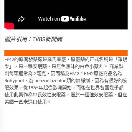
圖片引用：TVBS新聞網
FM2的原開發藥廠是羅氏藥廠，原廠藥的正式名稱是「羅眠
樂」，是一種安眠藥，是無色無味的白色小藥丸。 商業製
劑每顆通常為 2毫克，因而稱為FM2。FM2原廠商品名為
Rohypnol，為 benzodiazepine類的鎮靜劑，因為有很好的安
眠效果，從1965年起從歐洲開始，而後在世界各國幾乎都
使用此藥作為中長效性安眠藥，屬於一種強效安眠藥，但在
美國一直未進口使用。