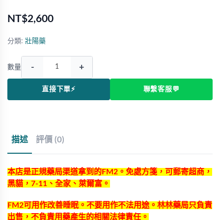
NT$2,600
分類:
壯陽藥
-
+
數量
直接下單⚡
聯繫客服💬
描述
評價 (0)
本店是正規藥局渠道拿到的FM2。免處方箋，可郵寄超商，
黑貓，7-11、全家、萊爾富。
FM2可用作改善睡眠。不要用作不法用途。林林藥局只負責
出售，不負責用藥產生的相關法律責任。