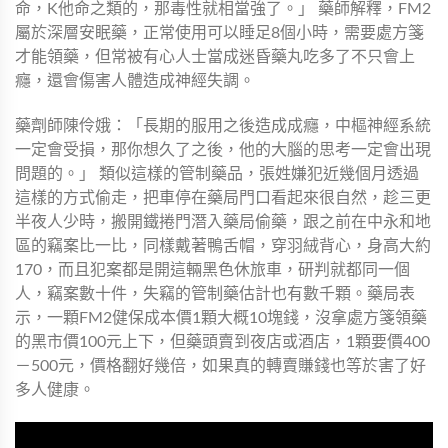
命，K他命之類的，那毒性就相當強了。」 藥師解釋，FM2
屬於深層安眠藥，正常使用可以睡足8個小時，需要處方箋
才能領藥，但常被有心人士當成迷昏藥丸吃多了不只會上
癮，還會傷害人體造成神經失調。
藥劑師陳伶娥：「長期的服用之後造成成癮，中樞神經系統
一定會受損，那你想久了之後，他的大腦的思考一定會出現
問題的。」 類似這樣的管制藥品，張姓嫌犯近幾個月透過
這樣的方式偷走，把車停在藥局門口看起來很自然，趁三更
半夜人少時，搬開鐵捲門潛入藥局偷藥，跟之前在中永和地
區的竊案比一比，同樣戴著鴨舌帽，穿羽絨背心，身高大約
170，而且犯案都是開這輛黑色休旅車，研判就都同一個
人，竊案數十件，失竊的管制藥估計也有數千顆。藥局表
示，一顆FM2健保成本價1顆大概10塊錢，沒拿處方箋領藥
的黑市價100元上下，但藥頭賣到夜店或酒店，1顆要價400
－500元，價格翻好幾倍，如果真的轉賣賺錢也等於害了好
多人健康。