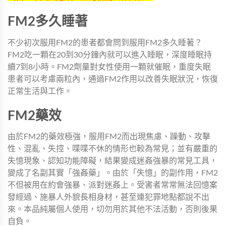
FM2多久睡著
不少初次服用FM2的患者都會問到服用FM2多久睡著？
FM2吃一顆在20到30分鐘內就可以進入睡眠，深度睡眠持
續7到8小時。FM2劑量對女性使用一顆就催眠，重度失眠
患者可以考慮兩粒內，通過FM2作用以改善失眠狀況，恢復
正常生活與工作。
FM2藥效
由於FM2的藥效極強，服用FM2而出現焦慮、躁動、攻擊
性、混亂、失控、喋喋不休的情形也較為常見；並有嚴重的
失憶現象、認知功能障礙，結果變成迷姦強暴的常見工具，
變成了名副其實「強姦藥」。由於「失憶」的副作用，FM2
不但被用在約會強暴、派對迷姦上。受害者常常無法回憶案
發經過、施暴人外貌長相身材，甚至連犯罪地點都說不出
來。本品純屬個人使用，切勿用於其他不法活動，否則後果
自負。