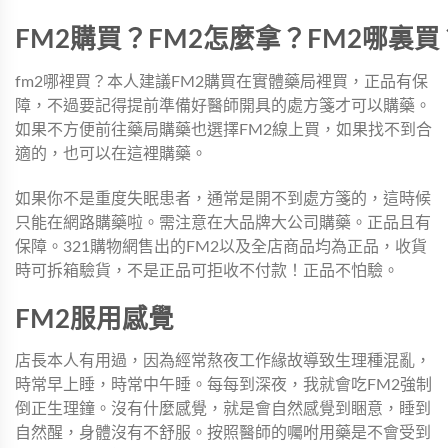
FM2購買？FM2怎麼拿？FM2哪裏買
fm2哪裡買？本人建議FM2購買在實體藥局裡買，正品有保
障，不過要記得提前準備好醫師開具的處方箋才可以購藥。
如果不方便前往藥局購藥也選擇FM2線上買，如果找不到合
適的，也可以在這裡購藥。
如果你不是重度失眠患者，通常是開不到處方箋的，這時候
只能在網路購藥啦。需注意在大品牌大公司購藥。正品且有
保障。321購物網售出的FM2以及全店商品均為正品，收貨
時可拆箱驗貨，不是正品可拒收不付款！正品不怕驗。
FM2服用感覺
店長本人有用過，因為經常熬夜工作緣故導致生理種混亂，
時常早上睡，時常中午睡。每每到深夜，我就會吃FM2強制
倒正生理鐘。沒有什麼感覺，就是會自然感覺到睏意，睡到
自然醒，身體沒有不舒服。按照醫師的囑咐用藥是不會受到