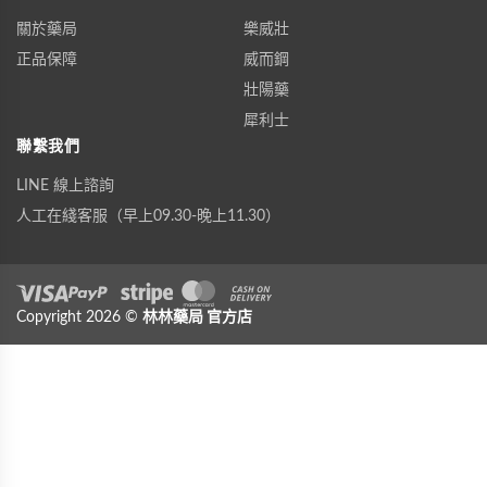
關於藥局
樂威壯
正品保障
威而鋼
壯陽藥
犀利士
聯繫我們
LINE 線上諮詢
人工在綫客服（早上09.30-晚上11.30）
Visa
Copyright 2026 ©
PayPal
Stripe
林林藥局
MasterCard
官方店
Cash On Delivery