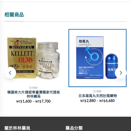
相關商品
壯陽藥
壯陽藥
韓國奇力片請認準臺灣獨家代理商
日本雄風丸天然壯陽藥物
林林藥局
2,880
–
6,680
NT$
NT$
1,600
–
7,700
NT$
NT$
關於林林藥局
藥品分類