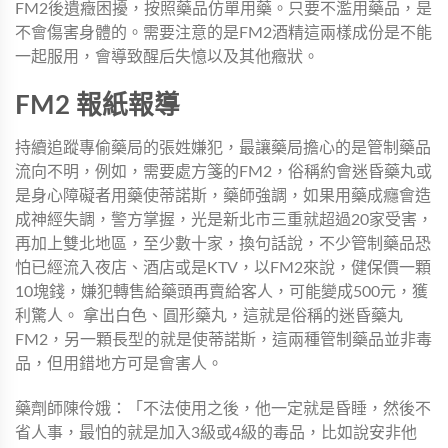
FM2後遺癥困擾，按照藥品仿單用藥。只要不濫用藥品，是
不會傷害身體的。需要注意的是FM2酒精這兩樣成份是不能
一起服用，會導致醒后失憶以及其他癥狀。
FM2 報紙報導
持續追蹤專偷藥局的張姓嫌犯，最讓藥局擔心的是管制藥品
流向不明，例如，需要處方箋的FM2，俗稱約會迷昏藥丸或
是身心障礙者用藥使蒂諾斯，藥師強調，如果用藥成癮會造
成神經失調，警方掌握，光是新北市三重就超過20家受害，
再加上雙北地區，至少數十家，換句話說，不少管制藥品恐
怕已經流入夜店、酒店或是KTV，以FM2來說，健保價一顆
10塊錢，嫌犯轉售給藥頭再賣給客人，可能變成500元，獲
利驚人。 拿出白色、圓形藥丸，這就是俗稱的迷昏藥丸
FM2，另一顆長型的就是使蒂諾斯，這兩種管制藥品並非毒
品，但用錯地方可是會害人。
藥劑師陳伶娥：「不法使用之後，他一定就是昏睡，然後不
省人事，最怕的就是加入3級或4級的毒品，比如說安非他