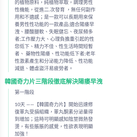
的植物原料，純植物萃取，調理男性
性機能，從進二.次發育 ，無任何副作
用和不適感；是一款可以長期用來保
養男性性功能的一款產品;適合陽痿早
洩、腰酸腿軟、失眠健忘、夜尿頻多
者;工作壓力大、心理負擔重引起的性
您低下、精力不佳、性生活時間短暫
者、 藥物性陽痿、性功能低下者;老年
性激素產生和分泌能力降低、性功能
減退、體虛盜汗易疲勞者。
韓國奇力片三階段徹底解決陽痿早洩
第一階段
10天 ——【韓國奇力片】開始迅速修
復睪丸受損組織，睪丸酮素分泌量得
到增加；這時可明顯感知陰莖微熱發
燙，有些脹脹的感覺，性欲表現明顯
加強！