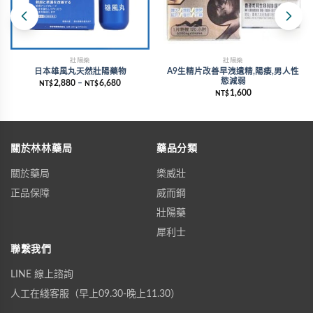
壯陽藥
壯陽藥
日本雄風丸天然壯陽藥物
A9生精片改善早洩遺精,陽痿,男人性
慾減弱
2,880
–
6,680
NT$
NT$
1,600
NT$
關於林林藥局
藥品分類
關於藥局
樂威壯
正品保障
威而鋼
壯陽藥
犀利士
聯繫我們
LINE 線上諮詢
人工在綫客服（早上09.30-晚上11.30）