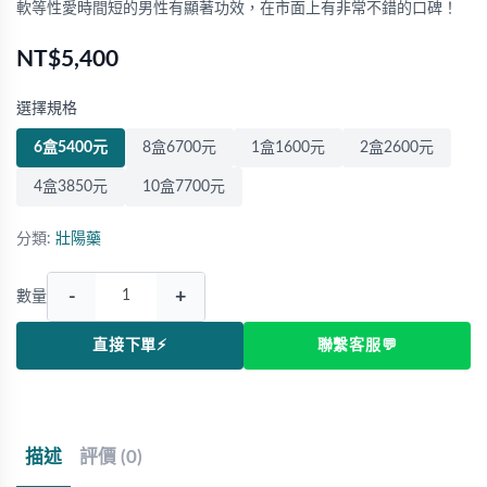
軟等性愛時間短的男性有顯著功效，在市面上有非常不錯的口碑！
NT$5,400
選擇規格
6盒5400元
8盒6700元
1盒1600元
2盒2600元
4盒3850元
10盒7700元
分類:
壯陽藥
-
+
數量
直接下單⚡
聯繫客服💬
描述
評價 (0)