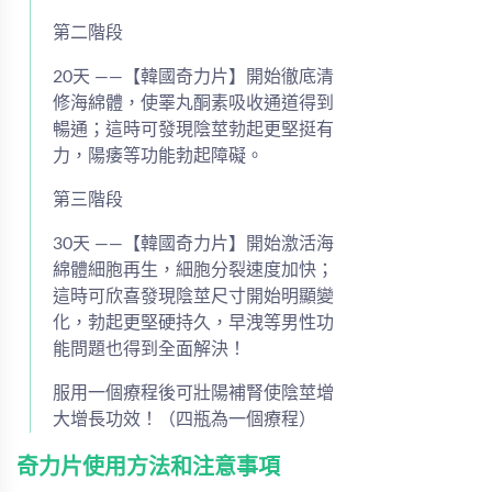
第二階段
20天 ——【韓國奇力片】開始徹底清
修海綿體，使睪丸酮素吸收通道得到
暢通；這時可發現陰莖勃起更堅挺有
力，陽痿等功能勃起障礙。
第三階段
30天 ——【韓國奇力片】開始激活海
綿體細胞再生，細胞分裂速度加快；
這時可欣喜發現陰莖尺寸開始明顯變
化，勃起更堅硬持久，早洩等男性功
能問題也得到全面解決！
服用一個療程後可壯陽補腎使陰莖增
大增長功效！（四瓶為一個療程）
奇力片使用方法和注意事項