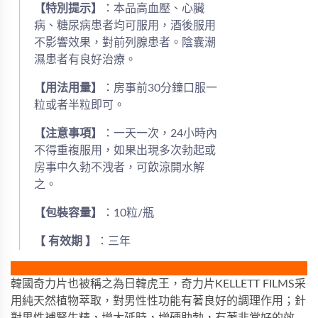
【特別提示】
：本品高血壓、心臟
病、糖尿病患者均可服用，酒後服用
不影響效果，對前列腺患者。陰囊潮
濕患者有良好治療。
【用法用量】
：房事前30分鐘口服一
粒或者半粒即可。
【注意事項】
：一天一次，24小時內
不得重複服用，如果出現多次勃起或
房事中久勃不洩者，可飲涼開水解
之。
【包裝容量】
：10粒/瓶
【 有效期 】
：三年
韓國奇力片也被稱之為日韓虎王，奇力片KELLETT FILMS采
用純天然植物萃取，對男性性功能有著良好的調理作用；針
對男性補腎生精，增大延時，增硬助勃，有著非常好的效