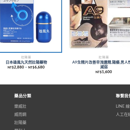
壯陽藥
壯陽藥
日本雄風丸天然壯陽藥物
A9生精片改善早洩遺精,陽痿,男人
減弱
2,880
–
6,680
NT$
NT$
1,600
NT$
藥品分類
聯繫我
樂威壯
LINE
威而鋼
人工在綫
壯陽藥