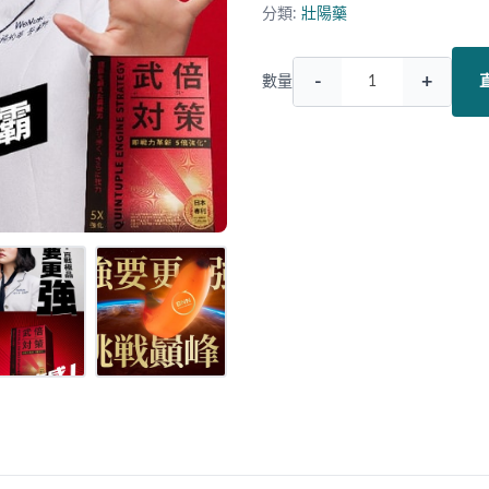
分類:
壯陽藥
-
+
數量