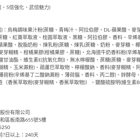
專利、5倍強化、武倍魅力)
別)：烏梅調味果汁粉(蔗糖、青梅汁、阿拉伯膠、DL-蘋果酸、
粉(蔗糖、紅棗萃取液、桂圓萃取液、黑糖、阿拉伯膠、香料、辛
L-蘋果酸、脫脂奶粉、煉乳粉(蔗糖、煉乳(蔗糖、奶粉、麥芽糖、
、麥芽糊精、柑橘果膠(柑橘果膠、蔗糖)、北海道牛奶香料粉(辛
酸甘油酯、維生素E(抗氧化劑))、無水檸檬酸、蔗糖(蔗糖、麥芽
糊精、玉米澱粉)、葫蘆巴萃取物、檸檬酸鈉、香料(麥芽糊精、阿拉
薄荷粉(辛烯基丁二酸鈉澱粉、薄荷腦、香料、丙二醇)、鋅酵母、鹽
（香蕉萃取粉(麥芽糊精、香蕉萃取物)）、鹽酸硫胺明(維生素B1
技股份有限公司
和區板南路655號5樓
250
?日以上：240天