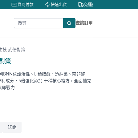
貨到付款
快速出貨
免運費
私密包裝
查詢訂單
星生技 武倍對策
倍對策
利BNN蕉護活性、L-精胺酸、透納葉、南非醉
專利成分，5倍強化添加 十種核心複方，全面補充
與即戰力
10組