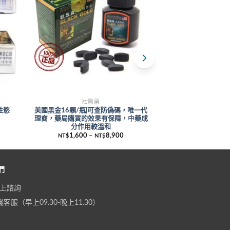
壯陽藥
壯
性慾
美國黑金16顆/瓶|可查防偽碼，唯一代
延時偉哥預防陽萎早
理商，藥局購買的效果有保障，中藥成
分作用較溫和
1
NT$
1,600
–
8,900
NT$
NT$
們
 線上諮詢
客服（早上09.30-晚上11.30）