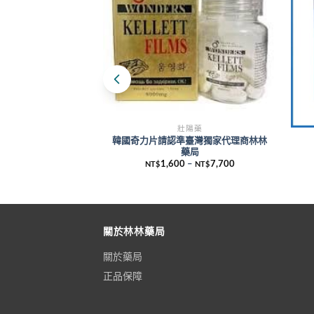
壯陽藥
韓國奇力片請認準臺灣獨家代理商林林
藥局
1,600
–
7,700
NT$
NT$
關於林林藥局
關於藥局
正品保障