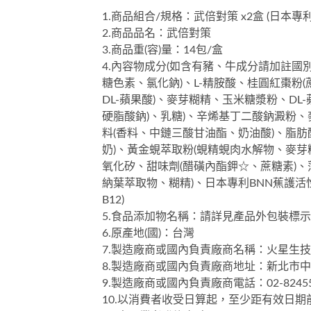
1.商品組合/規格：武倍對策 x2盒 (日本
2.商品品名：武倍對策
3.商品重(容)量：14包/盒
4.內容物成分(如含有豬、牛成分請加註國
糖色素、氯化鈉)、L-精胺酸、桂圓紅棗
DL-蘋果酸)、麥芽糊精、玉米糖漿粉、D
硬脂酸鈉)、乳糖)、辛烯基丁二酸鈉澱粉
料(香料、中鏈三酸甘油酯、奶油酸)、脂肪
奶)、黃金蜆萃取粉(蜆精蜆肉水解物、麥芽
氧化矽、甜味劑(醋磺內酯鉀☆、蔗糖素)、
納葉萃取物、糊精)、日本專利BNN蕉護活性
B12)
5.食品添加物名稱：請詳見產品外包裝標示
6.原產地(國)：台灣
7.製造廠商或國內負責廠商名稱：火星生
8.製造廠商或國內負責廠商地址：新北市中
9.製造廠商或國內負責廠商電話：02-82455
10.以消費者收受日算起，至少距有效日期前