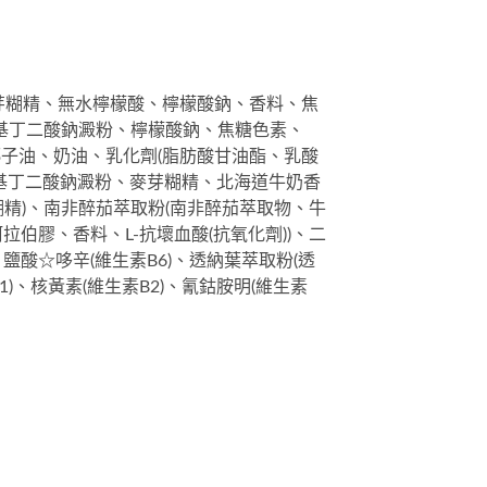
麥芽糊精、無水檸檬酸、檸檬酸鈉、香料、焦
烯基丁二酸鈉澱粉、檸檬酸鈉、焦糖色素、
椰子油、奶油、乳化劑(脂肪酸甘油酯、乳酸
烯基丁二酸鈉澱粉、麥芽糊精、北海道牛奶香
糊精)、南非醉茄萃取粉(南非醉茄萃取物、牛
伯膠、香料、L-抗壞血酸(抗氧化劑))、二
酸☆哆辛(維生素B6)、透納葉萃取粉(透
)、核黃素(維生素B2)、氰鈷胺明(維生素