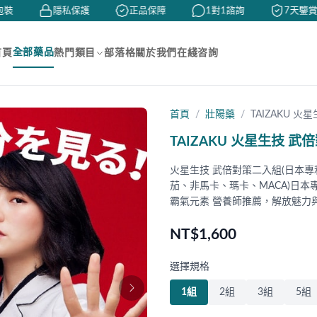
裝
隱私保護
正品保障
1對1諮詢
7天鑒賞
全部藥品
首頁
熱門類目
部落格
關於我們
在綫咨詢
首頁
壯陽藥
TAIZAKU 火
TAIZAKU 火星生技 武
火星生技 武倍對策二入組(日本專
茄、非馬卡、瑪卡、MACA)日本
霸氣元素 營養師推薦，解放魅力
NT$1,600
選擇規格
1組
2組
3組
5組