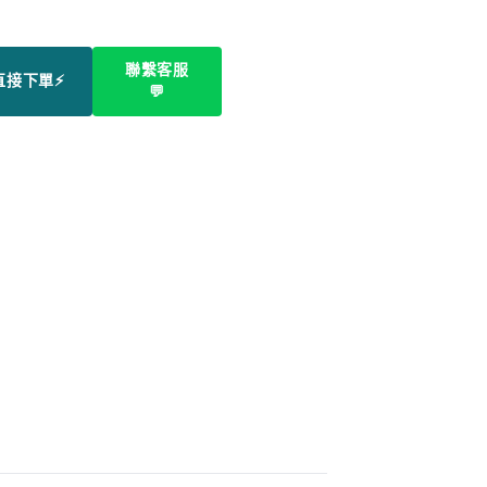
聯繫客服
直接下單⚡
💬