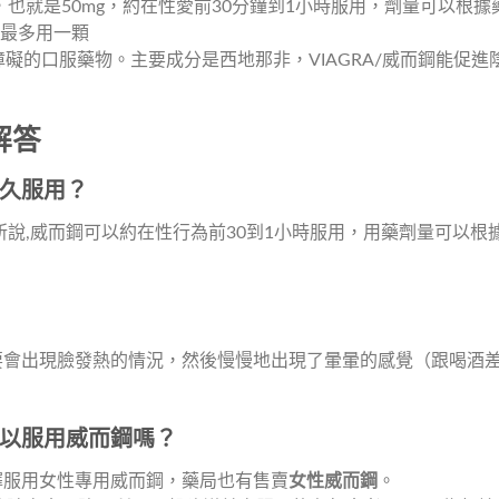
就是50mg，約在性愛前30分鐘到1小時服用，劑量可以根據藥效
日最多用一顆
能障礙的口服藥物。主要成分是西地那非，VIAGRA/威而鋼能
解答
久服用？
說,威而鋼可以約在性行為前30到1小時服用，用藥劑量可以根據藥
要會出現臉發熱的情況，然後慢慢地出現了暈暈的感覺（跟喝酒
以服用威而鋼嗎？
擇服用女性專用威而鋼，藥局也有售賣
女性威而鋼
。