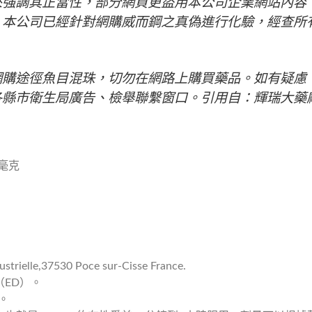
來強調其正當性，部分網頁更盜用本公司企業網站內容
。本公司已經針對網購威而鋼之真偽進行化驗，經查所
網購途徑魚目混珠，切勿在網路上購買藥品。如有疑慮
各縣市衛生局廣告、檢舉聯繫窗口。引用自：輝瑞大藥
0毫克
dustrielle,37530 Poce sur-Cisse France.
ED）。
。