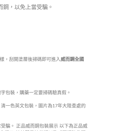
而鋼，以免上當受騙。
樣，刮開塗層後掃碼即可進入
威而鋼全國
體字包裝，購藥一定要掃碼驗真假。
清一色英文包裝，圖片為17年大陸查處的