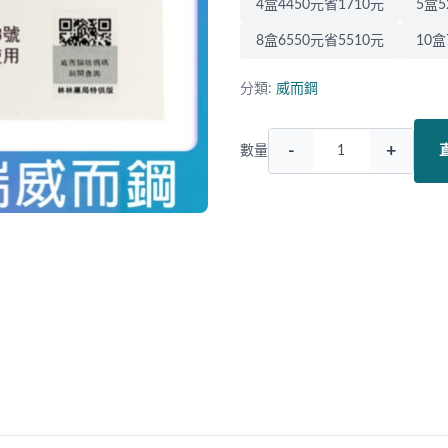
4盒4450元省1710元
5盒5
8盒6550元省5510元
10盒
分類:
威而鋼
-
+
數量