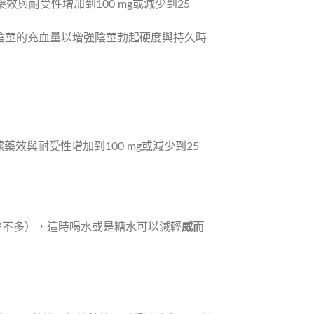
與耐受性增加到100 mg或減少到25
促進陰莖的充血量以增強陰莖勃起硬度與持久時
效與耐受性增加到100 mg或減少到25
差不多），這時喝水或是糖水可以減輕
威而