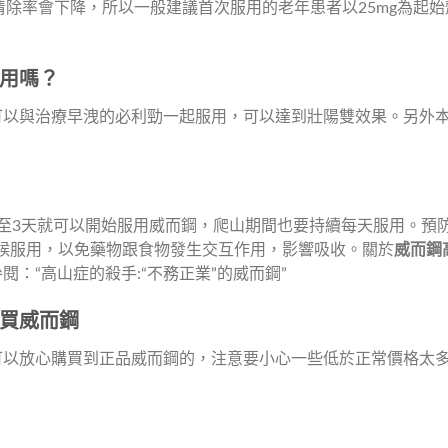
內清除率會下降，所以一般建議首次服用的老年患者以25mg為
用嗎？
可以與治療早洩的必利勁一起服用，可以達到壯陽雙效果。另外
至3天就可以開始服用威而鋼，爬山期間也要持續每天服用。預防
時候服用，以免藥物跟食物發生交互作用，影響吸收。關於
威而鋼
：“高山症的殺手:“不務正業”的威而鋼”
買威而鋼
可以放心購買到正品威而鋼的，注意要小心一些低於正常價格太