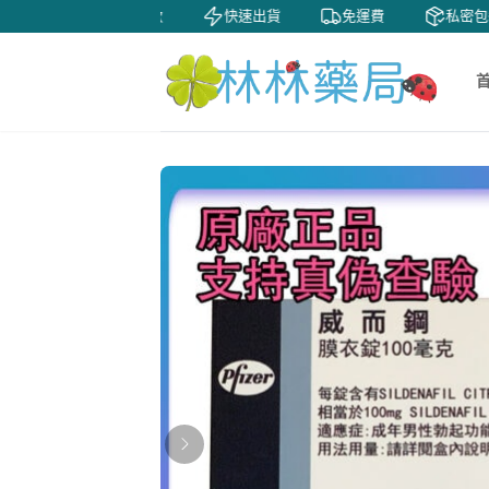
天鑒賞
貨到付款
快速出貨
免運費
私密包裝