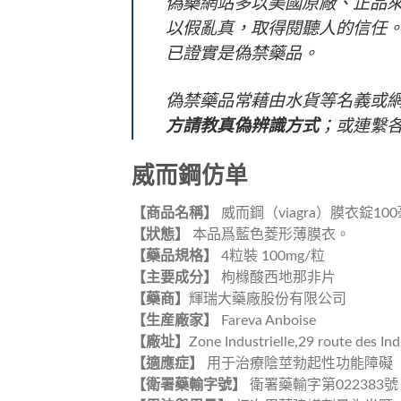
偽藥網站多以美國原廠、正品
以假亂真，取得閱聽人的信任
已證實是偽禁藥品。
偽禁藥品常藉由水貨等名義或
方請教真偽辨識方式
；或連繫
威而鋼仿单
【商品名稱】
威而鋼（viagra）膜衣錠10
【狀態】
本品爲藍色菱形薄膜衣。
【藥品規格】
4粒裝 100mg/粒
【主要成分】
枸橼酸西地那非片
【藥商】
輝瑞大藥廠股份有限公司
【生産廠家】
Fareva Anboise
【廠址】
Zone Industrielle,29 route des In
【適應症】
用于治療陰莖勃起性功能障礙（
【衛署藥輸字號】
衛署藥輸字第022383號