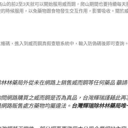
二維碼，進入到威而鋼真假查驗系統中，輸入防偽碼後即可查詢
林林藥局外從未在網路上銷售威而鋼等任何藥品 籲請
詢問網路購買之威而鋼是否為真品，台灣輝瑞謹藉此再
過網路販售處方藥物均屬違法。
台灣輝瑞除林林藥局唯