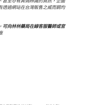
、甚至亦有真偽辨識的資訊，企圖
有透過網站在台灣販售之威而鋼均
，
可向林林藥局在線客服醫師或官
廠