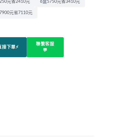
250元省2410元
6盒5750元省3410元
7900元省7110元
聯繫客服
直接下單⚡
💬