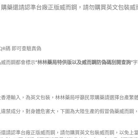
，購藥還請認準台廠正版威而鋼，請勿購買英文包裝威
品威而鋼都會標示
“林林藥局特供版以及威而鋼防偽碼刮開查詢”
字
及香港輸入，為英文包裝，林林藥局呼籲民眾購藥請選擇台產繁
違禁成分，對身體危害大，下圖為大陸生產的假冒偽藥威而鋼，