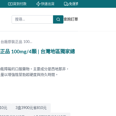
貨到付款
快速出貨
免運費
私密包裝
查詢訂單
 台廠原裝正品 100…
正品 100mg/4顆 | 台灣地區獨家總
起功能障礙的口服藥物。主要成分是西地那非，
充血量以增強陰莖勃起硬度與持久時間。
10元
3盒3900元省810元