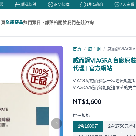
隱私保護
正品保障
1對1諮詢
7天鑒賞
全部藥品
首頁
熱門類目
部落格
關於我們
在綫咨詢
首頁
威而鋼
威而鋼VIAGRA
威而鋼VIAGRA 台廠原裝
代理 | 官方網站
VIAGRA/威而鋼是一種治療勃
VIAGRA/威而鋼能促進陰莖的
NT$1,600
選擇規格
1盒1600元
2盒2750元省4