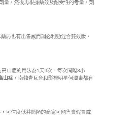
起始劑量，然後再根據藥效及耐受性的考量，劑
本藥局也有出售威而鋼必利勁混合雙效版，
高山症的用法為1天3次，每次間隔8小
高山症
，南韓青瓦台和影視明星何潤東都有
多，可信度低并簡陋的商家可能售賣假冒威