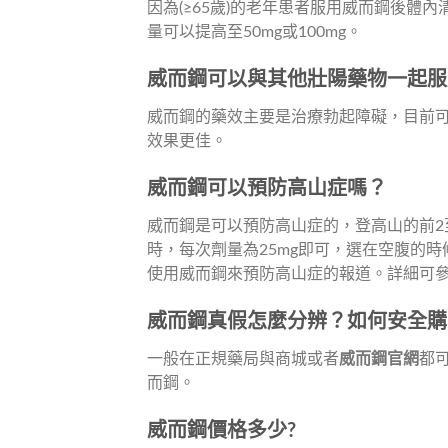
因為(≥65歲)的老年患者服用威而鋼後體
量可以提高至50mg或100mg。
威而鋼可以與其他壯陽藥物一起服
威而鋼的藥效主要是治療勃起障礙，目前
效果更佳。
威而鋼可以預防高山症嗎？
威而鋼是可以預防高山症的，登高山的前2
時，每次劑量為25mg即可，選在空腹的
使用威而鋼來預防高山症的報道。詳細可參閱
威而鋼真假怎麼分辨？如何安全
購
一般在正規藥局與商城或者
威而鋼官網
都
而鋼。
威而鋼價格多少?