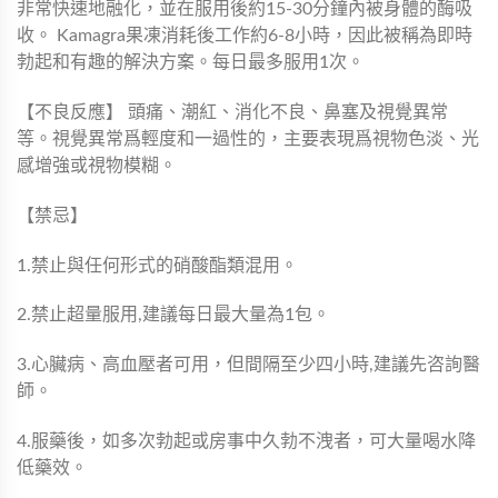
非常快速地融化，並在服用後約15-30分鐘內被身體的酶吸
收。 Kamagra果凍消耗後工作約6-8小時，因此被稱為即時
勃起和有趣的解決方案。每日最多服用1次。
【不良反應】 頭痛、潮紅、消化不良、鼻塞及視覺異常
等。視覺異常爲輕度和一過性的，主要表現爲視物色淡、光
感增強或視物模糊。
【禁忌】
1.禁止與任何形式的硝酸酯類混用。
2.禁止超量服用,建議每日最大量為1包。
3.心臟病、高血壓者可用，但間隔至少四小時,建議先咨詢醫
師。
4.服藥後，如多次勃起或房事中久勃不洩者，可大量喝水降
低藥效。