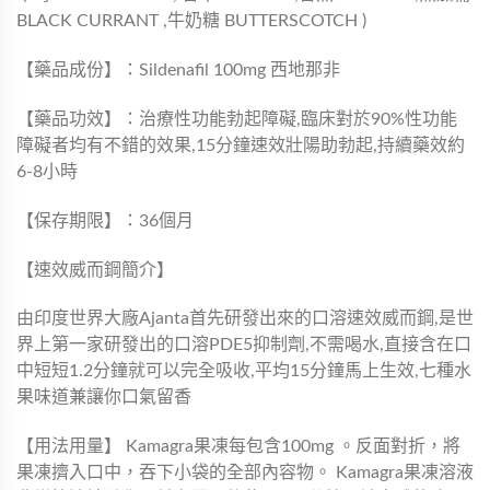
BLACK CURRANT ,牛奶糖 BUTTERSCOTCH )
【藥品成份】：Sildenafil 100mg 西地那非
【藥品功效】：治療性功能勃起障礙,臨床對於90%性功能
障礙者均有不錯的效果,15分鐘速效壯陽助勃起,持續藥效約
6-8小時
【保存期限】：36個月
【速效威而鋼簡介】
由印度世界大廠Ajanta首先研發出來的口溶速效威而鋼,是世
界上第一家研發出的口溶PDE5抑制劑,不需喝水,直接含在口
中短短1.2分鐘就可以完全吸收,平均15分鐘馬上生效,七種水
果味道兼讓你口氣留香
【用法用量】 Kamagra果凍每包含100mg 。反面對折，將
果凍擠入口中，吞下小袋的全部內容物。 Kamagra果凍溶液