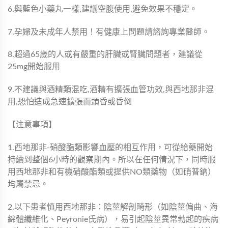
6.與藍色小藥丸一樣,建議空腹使用,避免效果不穩定。
7.孕婦及未成年人禁用！有健康上問題請諮詢專業醫師。
8.超過65歲的人或有嚴重的肝臟或腎臟問題者，建議從
25mg開始服用
9.不建議與酒精類混吃,酒精有擴張血管功效,與西地那非混
用,恐怕造成急速擴張而頭昏或昏倒
【注意事項】
1.西地那非-硝酸酯類影響血壓的相互作用，可從給藥開始
持續到整個6小時的觀察期內。所以在任何情況下，同時服
用西地那非和有機硝酸酯類或提供NO類藥物（如硝普鈉）
均屬禁忌。
2.以下患者慎用西地那非：陰莖解剖畸形（如陰莖偏曲、海
綿體纖維化、Peyronie氏病），易引起陰莖異常勃起的疾病