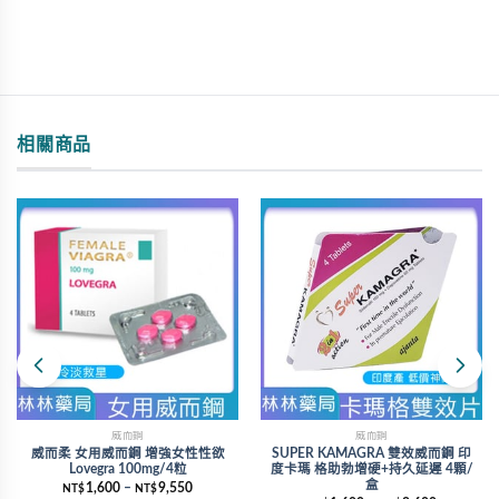
相關商品
威而鋼
威而鋼
威而柔 女用威而鋼 增強女性性欲
SUPER KAMAGRA 雙效威而鋼 印
Lovegra 100mg/4粒
度卡瑪 格助勃增硬+持久延遲 4顆/
盒
1,600
–
9,550
NT$
NT$