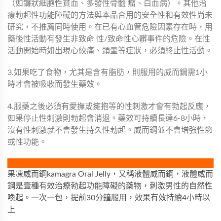
（如鐮狀細胞性貧血、多發性骨髓 瘤、白血病）。其他治
療勃起性功能障礙的方法與本品合用的安全性和有效性尚未
研究，不推薦同時使用。在已有心血管危險因素存在時，用
藥後性活動有發生非致命 性/致命性心髒事件的危險。在性
活動開始時如出現心絞痛、頭暈等症狀，必須終止性活動。
3.如果吃了食物，尤其是含有脂肪，則服用的威而鋼需1小
時才會被吸收而發生藥效。
4.服藥之後必須有愛撫或擁抱等的性刺激才會有勃起反應，
如果停止性刺激則勃起會消退。藥效可持續長達6-8小時，
沒有性刺激就不會發生持久性勃起。威而鋼並不會增強性慾
或性功能。
果凍威而鋼kamagra Oral Jelly，又稱液體威而鋼，液體威而
鋼是壹種有效治療勃起功能障礙的藥物，刺激男性的自然性
喚起。一次一包，提前30分鐘服用，效果有效持續4小時以
上