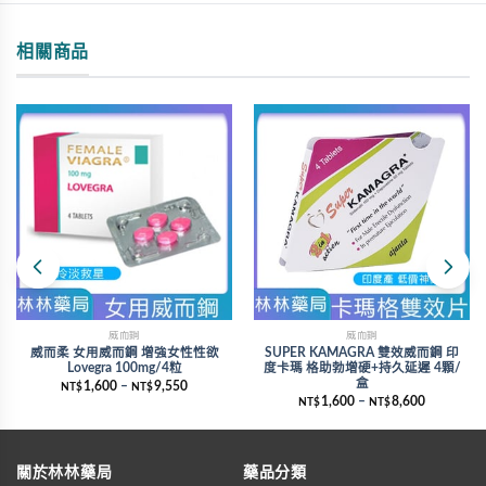
相關商品
威而鋼
威而鋼
威而柔 女用威而鋼 增強女性性欲
SUPER KAMAGRA 雙效威而鋼 印
Lovegra 100mg/4粒
度卡瑪 格助勃增硬+持久延遲 4顆/
盒
1,600
–
9,550
NT$
NT$
1,600
–
8,600
NT$
NT$
關於林林藥局
藥品分類