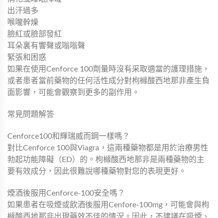
出汗過多
喉嚨幹燥
臉紅或臉部發紅
耳朵裏有響聲或嗡嗡聲
緊張和困惑
如果在使用Cenforce 100劑量時沒有采取適當的護理措施，
或者患者當前藥物的任何活性成分對枸櫞酸西地那非產生負
面影響，可能會觀察到更多的副作用。
常見問題解答
Cenforce100和輝瑞威而鋼一樣嗎？
對比Cenforce 100與Viagra，這兩種藥物都是用於治療男性
勃起功能障礙（ED）的。枸櫞酸西地那非是兩種藥物的主
要有效成分，因此很難說哪種藥物對您的表現更好。
煙酒後服用Cenforce-100安全嗎？
如果患者在吸煙或飲酒後服用Cenfore-100mg，可能會與枸
櫞酸西地那非出現藥效不佳的情況。因此，不建議在吸煙、