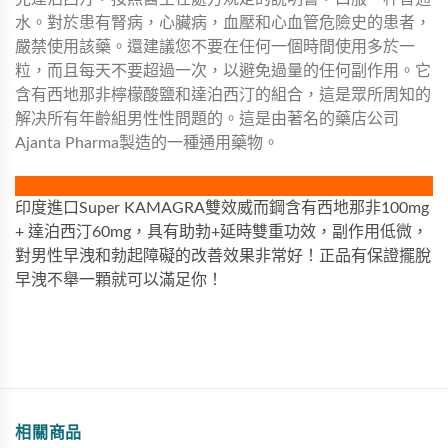
水。對於患有腎病，心臟病，血壓和心血管危險史的患者，
嚴禁使用該藥。還建議您不要在任何一個時間使用多於一
粒，而且每天不要超過一次，以避免過量的任何副作用。它
含有西地那非檸檬酸鹽和達泊西汀的組合，這是眾所周知的
解决所有年齡組男性性問題的。這是由著名的藥店公司
Ajanta Pharma製造的一種通用藥物。
印度進口Super KAMAGRA雙效威而鋼含有西地那非100mg
+ 達泊西汀60mg，具有助勃+延時雙重功效，副作用低微，
對男性早洩和勃起障礙的改善效果非常好！正品有保證擺脫
早洩不舉一顆就可以滿足你！
相關商品