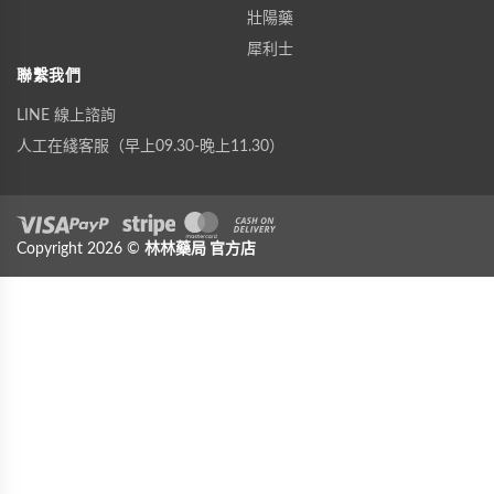
壯陽藥
犀利士
聯繫我們
LINE 線上諮詢
人工在綫客服（早上09.30-晚上11.30）
Visa
Copyright 2026 ©
PayPal
Stripe
林林藥局
MasterCard
官方店
Cash On Delivery