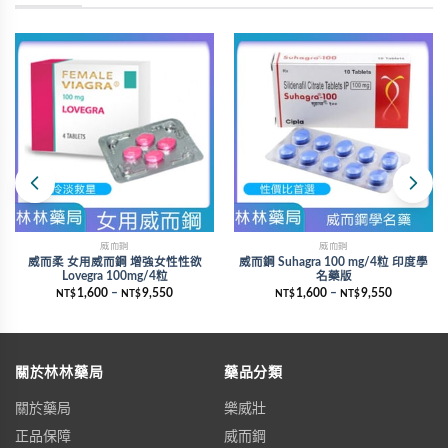
威而鋼
威而鋼
威而柔 女用威而鋼 增強女性性欲
威而鋼 Suhagra 100 mg/4粒 印度學
Lovegra 100mg/4粒
名藥版
1,600
–
9,550
1,600
–
9,550
NT$
NT$
NT$
NT$
關於林林藥局
藥品分類
關於藥局
樂威壯
正品保障
威而鋼