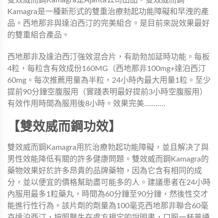
Kamagra是一種新形式的雙重治療勃起功能障礙和早洩的產
品。西地那非與達泊西汀的完美組合。是目前來說效果最好
的雙重組合產品。
西地那非及達泊西汀強效混合片，有助勃加延時功能。每板
4粒，每粒含有效成份160MG（西地那非100mg+達泊西汀
60mg。每次推薦用量為半粒，24小時內最大用量1粒。至少
提前90分鐘空腹服用（實踐表明最好提前3小時空腹服用）
有效作用時間為服用後8小時。效果完美………..
【雙效威而鋼功效】
雙效威而鋼Kamagra用於治療勃起功能障礙，並且解决了與
男性效能降低有關的許多健康問題。雙效威而鋼Kamagra的
藥物效果好於許多昂貴的品牌藥物，因為它含有相同的成
分，並以便宜的價格幫助盡可能多的人。建議患者在24小時
內服用最多1粒藥丸，時間為60分鐘至90分鐘，然後性交才
能進行性行為。該片劑的劑量為100毫克西地那非聯合60毫
克達泊西汀，按照醫生在處方規定的說明書，口服一杯普通