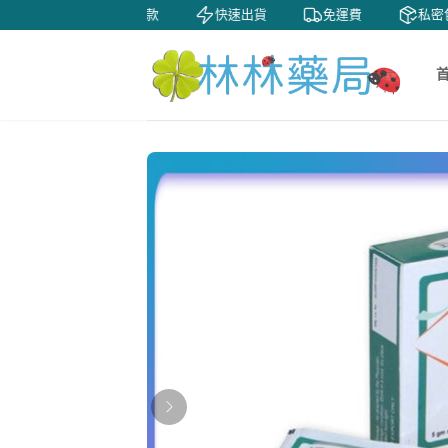
7天鑒賞
貨到付款
快速出貨
免運費
私密包