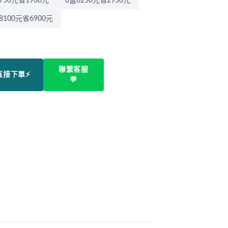
750元省1960元
6盒6250元省2950元
8100元省6900元
聯繫客服
直接下單⚡
💬