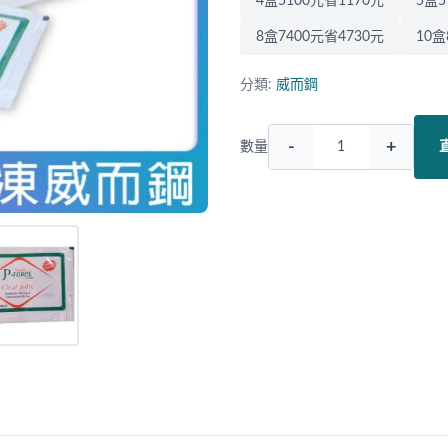
4盒5100元省1170元
5盒5
8盒7400元省4730元
10盒
分類:
威而鋼
-
+
數量