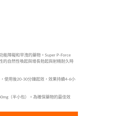
能障礙和早洩的藥物。Super P-Force
刺激男性的自然性喚起與增長勃起與射精耐久時
更快，使用後20-30分鐘起效，效果持續4-6小
議劑量為80mg（半小包）。為確保藥物的最佳效