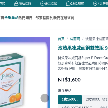
裝
隱私保護
正品保障
1對1諮詢
7天鑒賞
全部藥品
首頁
熱門類目
部落格
關於我們
在綫咨詢
首頁
威而鋼
液體果凍威而鋼雙效
液體果凍威而鋼雙效版 Super P
雙效果凍威而鋼Super P-Force
效是壹種有效治療勃起功能障礙
30分鐘服用，效果有效持續4小時
NT$1,600
選擇規格
1盒1600元
2盒3000元省1