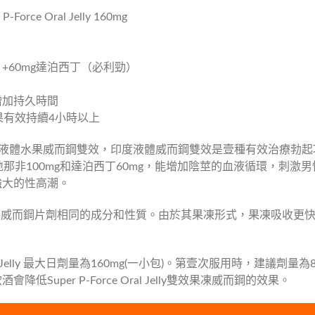
e Oral Jelly 160mg
+60mg達泊西丁（必利勁）
增加持久時間
果有效持續4小時以上
Jelly，又稱液體水果威而鋼雙效，印度液體威而鋼雙效是壹種有效治療勃起功
分是西地那非100mg和達泊西丁60mg，能增加陰莖的血液循環，
強大的性高潮。
Jelly 具有與威而鋼片劑相同的成分和性質。由於其果凍形式，果凍吸收
Oral Jelly 最大日劑量為160mg(一小包)。第壹次服用時，建
uper P-Force Oral Jelly雙效果凍威而鋼的效果。