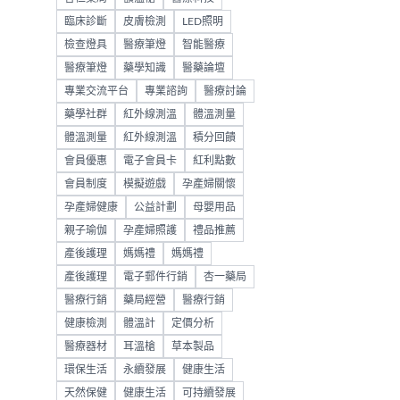
臨床診斷
皮膚檢測
LED照明
檢查燈具
醫療筆燈
智能醫療
醫療筆燈
藥學知識
醫藥論壇
專業交流平台
專業諮詢
醫療討論
藥學社群
紅外線測溫
體溫測量
體溫測量
紅外線測溫
積分回饋
會員優惠
電子會員卡
紅利點數
會員制度
模擬遊戲
孕產婦關懷
孕產婦健康
公益計劃
母嬰用品
親子瑜伽
孕產婦照護
禮品推薦
產後護理
媽媽禮
媽媽禮
產後護理
電子郵件行銷
杏一藥局
醫療行銷
藥局經營
醫療行銷
健康檢測
體溫計
定價分析
醫療器材
耳溫槍
草本製品
環保生活
永續發展
健康生活
天然保健
健康生活
可持續發展