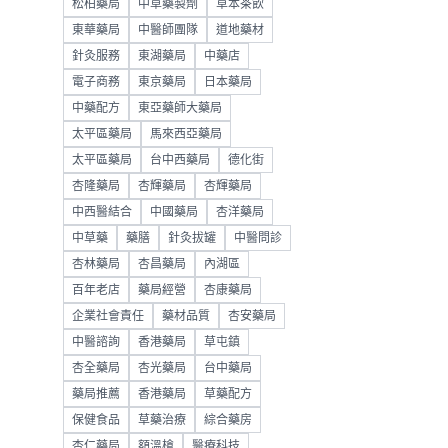
松柏藥局
中草藥製劑
草本茶飲
東華藥局
中醫師團隊
道地藥材
針灸服務
東湖藥局
中藥店
電子商務
東京藥局
日本藥局
中藥配方
東亞藥師大藥局
太平區藥局
馬來西亞藥局
太平區藥局
台中西藥局
德化街
杏隆藥局
杏輝藥局
杏輝藥局
中西醫結合
中國藥局
杏洋藥局
中草藥
藥膳
針灸拔罐
中醫問診
杏林藥局
杏昌藥局
內湖區
百年老店
藥局經營
杏康藥局
企業社會責任
藥材品質
杏安藥局
中醫諮詢
香港藥局
草屯鎮
杏全藥局
杏光藥局
台中藥局
藥局推薦
香港藥局
草藥配方
保健食品
草藥治療
綜合藥房
杏仁藥局
額溫槍
醫療科技