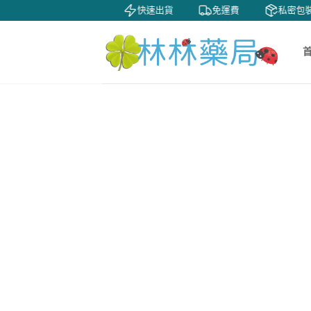
鑒賞
貨到付款
快速出貨
免運費
私密包裝