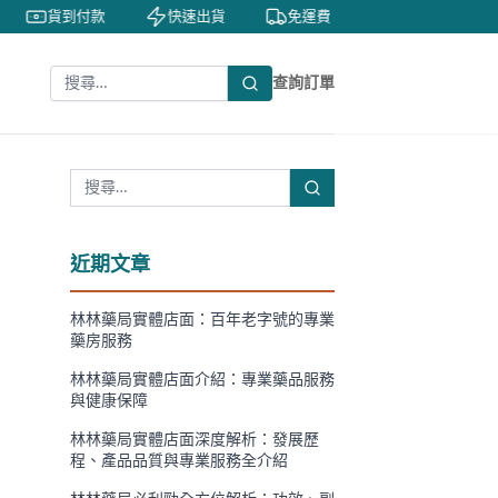
貨到付款
快速出貨
免運費
私密包裝
查詢訂單
近期文章
林林藥局實體店面：百年老字號的專業
藥房服務
林林藥局實體店面介紹：專業藥品服務
與健康保障
林林藥局實體店面深度解析：發展歷
程、產品品質與專業服務全介紹