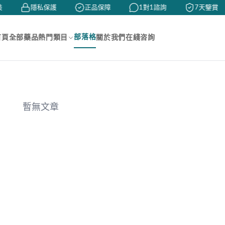
隱私保護
正品保障
1對1諮詢
7天鑒賞
部落格
首頁
全部藥品
熱門類目
關於我們
在綫咨詢
暫無文章