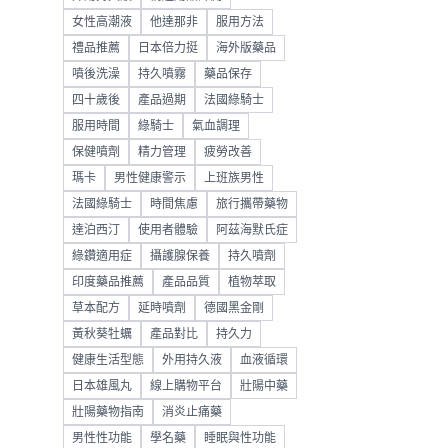
女性高潮液
他達那非
服用方法
禮品推薦
日本倍力挺
海外版藥品
噴後洗澡
持久噴霧
藥品保存
四十歲後
產品過期
法國綠騎士
服用時間
綠騎士
氣血調理
保健噴劑
精力管理
疲勞改善
瑪卡
男性健康警示
上班族男性
法國綠騎士
時間焦慮
旅行攜帶藥物
達泊西汀
使用者體驗
阿茲海默氏症
綠鑽適用症
攝護腺保養
持久噴劑
印度藥品推薦
產品品質
植物萃取
草本配方
延時噴劑
德國黑金剛
黃秋葵牡蠣
產品對比
持久力
健康生活型態
外用持久液
血液循環
日本雄風丸
線上購物平台
壯陽中藥
壯陽藥物指南
消炎止痛藥
男性性功能
學名藥
睡眠與性功能