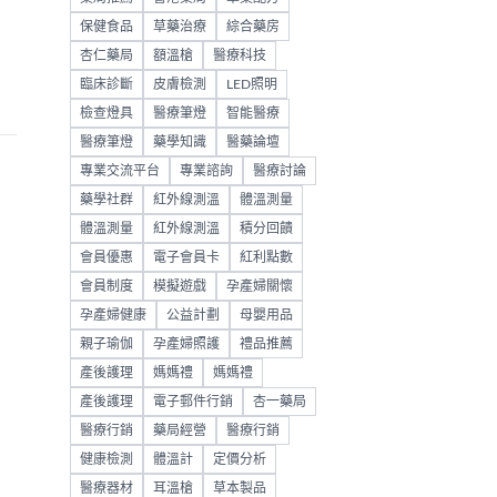
保健食品
草藥治療
綜合藥房
杏仁藥局
額溫槍
醫療科技
臨床診斷
皮膚檢測
LED照明
檢查燈具
醫療筆燈
智能醫療
醫療筆燈
藥學知識
醫藥論壇
專業交流平台
專業諮詢
醫療討論
藥學社群
紅外線測溫
體溫測量
體溫測量
紅外線測溫
積分回饋
會員優惠
電子會員卡
紅利點數
會員制度
模擬遊戲
孕產婦關懷
，
孕產婦健康
公益計劃
母嬰用品
親子瑜伽
孕產婦照護
禮品推薦
產後護理
媽媽禮
媽媽禮
產後護理
電子郵件行銷
杏一藥局
醫療行銷
藥局經營
醫療行銷
健康檢測
體溫計
定價分析
醫療器材
耳溫槍
草本製品