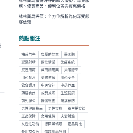
林林藥局獲得好評的四大優勢：專業服
務、優質商品、便利位置與實惠價格
林林藥局評價：全方位解析為何深受顧
客信賴
熱點關注
提
抽菸危害
負壓助勃器
睪固酮
延遲射精
兩性情感
免疫系統
感冒用药
威而鋼用藥
攝護腺炎
用药禁忌
藥物依賴
用药安全
飲食調理
中医食补
中药养血
药膳食疗
戒菸戒酒
生殖健康
前列腺炎
陽痿檢查
陽痿預防
男性健康指南
男性食療
養生粥食譜
正品保障
女用催情
夫妻體驗
女性性功能
德國黑螞蟻
產品對比
外用持久液
情趣用品評測