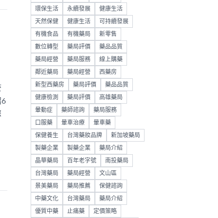
環保生活
永續發展
健康生活
天然保健
健康生活
可持續發展
有機食品
有機藥局
新零售
數位轉型
藥局評價
藥品品質
藥局經營
藥局服務
線上購藥
鄰近藥局
藥局經營
西藥房
新型西藥房
藥局評價
藥品品質
管
健康檢測
藥局評價
高雄藥局
6
暈動症
藥師諮詢
藥局服務
您
口服藥
暈車治療
暈車藥
保健養生
台灣藥妝品牌
新加坡藥局
製藥企業
製藥企業
藥局介紹
晶華藥局
百年老字號
南投藥局
台灣藥局
藥局經營
文山區
景美藥局
藥局推薦
保健諮詢
中藥文化
台灣藥局
藥局介紹
優質中藥
止痛藥
定價策略