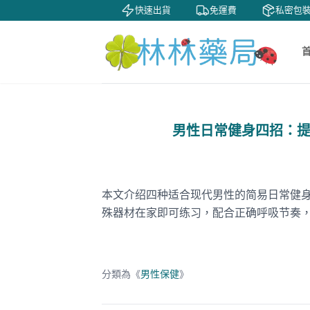
賞
貨到付款
快速出貨
免運費
私密包裝
男性日常健身四招：
本文介绍四种适合现代男性的简易日常健
殊器材在家即可练习，配合正确呼吸节奏
分類為《
男性保健
》