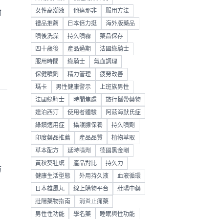
女性高潮液
他達那非
服用方法
爾
禮品推薦
日本倍力挺
海外版藥品
噴後洗澡
持久噴霧
藥品保存
四十歲後
產品過期
法國綠騎士
服用時間
綠騎士
氣血調理
保健噴劑
精力管理
疲勞改善
瑪卡
男性健康警示
上班族男性
法國綠騎士
時間焦慮
旅行攜帶藥物
達泊西汀
使用者體驗
阿茲海默氏症
綠鑽適用症
攝護腺保養
持久噴劑
印度藥品推薦
產品品質
植物萃取
草本配方
延時噴劑
德國黑金剛
黃秋葵牡蠣
產品對比
持久力
防
健康生活型態
外用持久液
血液循環
，
日本雄風丸
線上購物平台
壯陽中藥
壯陽藥物指南
消炎止痛藥
男性性功能
學名藥
睡眠與性功能