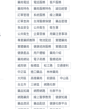
藥局電話
電話服務
客戶服務
藥局特色
藥局服務特色
誠信經營
訂單管理
系統服務
線上購藥
訂單查詢
台灣醫療保健
藥品管理
食品安全
公共衛生
衛生署
肌
公共衛生
企業發展
用藥注意事項
專業藥師團隊
物流配送
實體藥局
實體藥局
健康諮詢服務
實體店面
健康產品
用戶體驗
藥局介紹
藥局網站
電子商務
醫療諮詢
威而钢
板橋區
松江路
交通便利
中正區
進口藥品
林林藥局
大同區
高雄藥局
前鎮區
中山區
台北市
三峽區
網路社群
藥品知識
網際網路
社群平台
網路藥房
線上醫學教育
健康知識
藥品資訊
藥品配送
健康社群平台