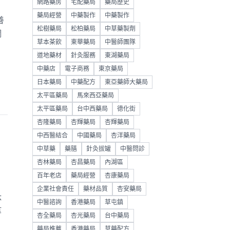
網路藥房
宅配藥局
藥局歷史
藥局經營
中藥製作
中藥製作
善
松樹藥局
松柏藥局
中草藥製劑
調
草本茶飲
東華藥局
中醫師團隊
道地藥材
針灸服務
東湖藥局
中藥店
電子商務
東京藥局
日本藥局
中藥配方
東亞藥師大藥局
太平區藥局
馬來西亞藥局
太平區藥局
台中西藥局
德化街
杏隆藥局
杏輝藥局
杏輝藥局
中西醫結合
中國藥局
杏洋藥局
中草藥
藥膳
針灸拔罐
中醫問診
杏林藥局
杏昌藥局
內湖區
百年老店
藥局經營
杏康藥局
企業社會責任
藥材品質
杏安藥局
体
中醫諮詢
香港藥局
草屯鎮
等
杏全藥局
杏光藥局
台中藥局
藥局推薦
香港藥局
草藥配方