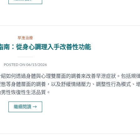
早洩治療
指南：從身心調理入手改善性功能
POSTED ON
06/15/2026
介紹如何透過身體與心理雙層面的調養來改善早泄症狀。包括規
型態等身體層面的調養，以及舒緩情緒壓力、調整性行為模式、
助男性恢復性生活品質。
繼續閱讀
→