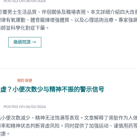
POSTED ON
06/09/2026
影響男士生活品質、伴侶關係及職場表現。本文詳細介紹四大改
規律有氧運動、體育鍛煉增強體質、以及心理諮詢治療。專家強
醫師並科學化對症下藥。
繼續閱讀
→
預防保健
肾虚？小便次数少与精神不振的警示信号
POSTED ON
06/02/2026
括小便次数减少、精神无法饱满等表现。文章解释了肾脏作为人
频率和精神状态判断肾虚风险。同时提供了加强运动、谨慎用药
健康。