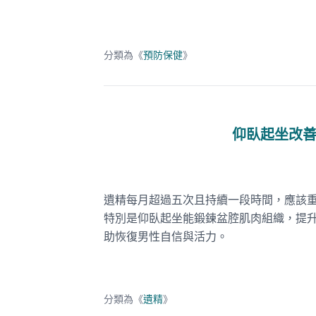
分類為《
預防保健
》
仰臥起坐改
遺精每月超過五次且持續一段時間，應該
特別是仰臥起坐能鍛鍊盆腔肌肉組織，提升
助恢復男性自信與活力。
分類為《
遺精
》