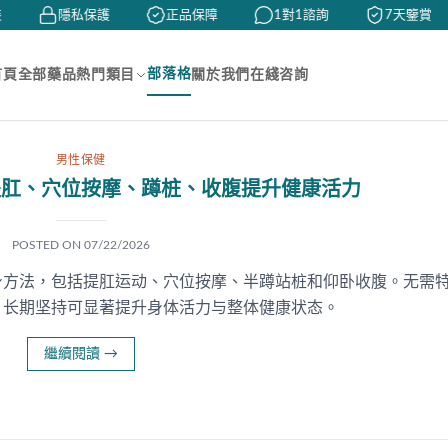
隱私保護
正品保障
1對1諮詢
7天鑒賞
部落格
首頁
全部藥品
熱門類目
關於我們
在綫咨詢
男性保健
提肛、穴位按摩、蹲桩、收腹提升健康活力
POSTED ON
07/22/2026
身方法，包括提肛运动、穴位按摩、半蹲站桩和仰卧收腹。无需
，长期坚持可显著提升身体活力与整体健康状态。
繼續閱讀
→