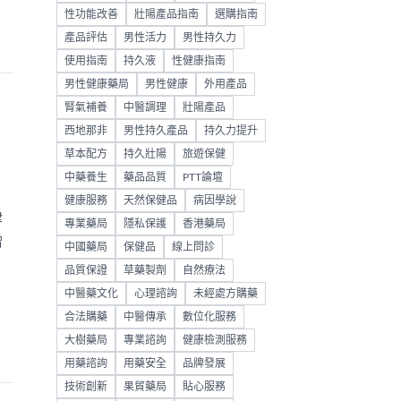
性功能改善
壯陽產品指南
選購指南
產品評估
男性活力
男性持久力
使用指南
持久液
性健康指南
男性健康藥局
男性健康
外用產品
腎氣補養
中醫調理
壯陽產品
西地那非
男性持久產品
持久力提升
草本配方
持久壯陽
旅遊保健
中藥養生
藥品品質
PTT論壇
健康服務
天然保健品
病因學說
律
專業藥局
隱私保護
香港藥局
增
中國藥局
保健品
線上問診
品質保證
草藥製劑
自然療法
中醫藥文化
心理諮詢
未經處方購藥
合法購藥
中醫傳承
數位化服務
大樹藥局
專業諮詢
健康檢測服務
用藥諮詢
用藥安全
品牌發展
技術創新
果貿藥局
貼心服務