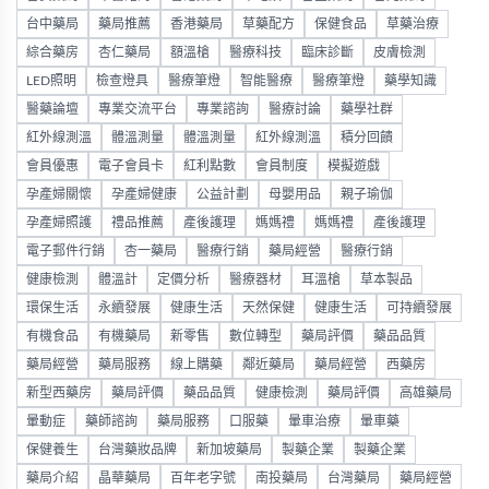
台中藥局
藥局推薦
香港藥局
草藥配方
保健食品
草藥治療
綜合藥房
杏仁藥局
額溫槍
醫療科技
臨床診斷
皮膚檢測
LED照明
檢查燈具
醫療筆燈
智能醫療
醫療筆燈
藥學知識
醫藥論壇
專業交流平台
專業諮詢
醫療討論
藥學社群
紅外線測溫
體溫測量
體溫測量
紅外線測溫
積分回饋
會員優惠
電子會員卡
紅利點數
會員制度
模擬遊戲
孕產婦關懷
孕產婦健康
公益計劃
母嬰用品
親子瑜伽
孕產婦照護
禮品推薦
產後護理
媽媽禮
媽媽禮
產後護理
電子郵件行銷
杏一藥局
醫療行銷
藥局經營
醫療行銷
健康檢測
體溫計
定價分析
醫療器材
耳溫槍
草本製品
環保生活
永續發展
健康生活
天然保健
健康生活
可持續發展
有機食品
有機藥局
新零售
數位轉型
藥局評價
藥品品質
藥局經營
藥局服務
線上購藥
鄰近藥局
藥局經營
西藥房
新型西藥房
藥局評價
藥品品質
健康檢測
藥局評價
高雄藥局
暈動症
藥師諮詢
藥局服務
口服藥
暈車治療
暈車藥
保健養生
台灣藥妝品牌
新加坡藥局
製藥企業
製藥企業
藥局介紹
晶華藥局
百年老字號
南投藥局
台灣藥局
藥局經營