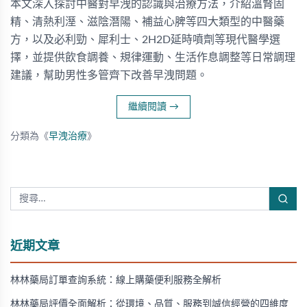
本文深入探討中醫對早洩的認識與治療方法，介紹溫腎固
精、清熱利溼、滋陰潛陽、補益心脾等四大類型的中醫藥
方，以及必利勁、犀利士、2H2D延時噴劑等現代醫學選
擇，並提供飲食調養、規律運動、生活作息調整等日常調理
建議，幫助男性多管齊下改善早洩問題。
繼續閱讀
→
分類為《
早洩治療
》
近期文章
林林藥局訂單查詢系統：線上購藥便利服務全解析
林林藥局評價全面解析：從環境、品質、服務到誠信經營的四維度