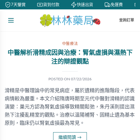
7天鑒賞
貨到付款
快速出貨
免運費
查詢訂單
中醫療法
中醫解析滑精成因與治療：腎氣虛損與濕熱下
注的辯證觀點
POSTED ON
07/22/2026
滑精是中醫理論中的常見病症，屬於遺精的進階階段，代表
病情較為嚴重。本文介紹隋唐時期至元代中醫對滑精的認識
演變：巢元方認為腎氣虛損導致精關鬆弛，朱丹溪則提出濕
熱下注擾亂精室的觀點。治療以溫陽補腎、固精止遺為基本
原則，臨床仍以腎氣虛損最為常見。
繼續閱讀
→