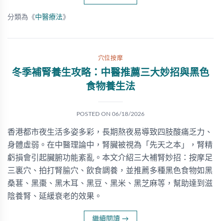
分類為《
中醫療法
》
穴位按摩
冬季補腎養生攻略：中醫推薦三大妙招與黑色
食物養生法
POSTED ON
06/18/2026
香港都市夜生活多姿多彩，長期熬夜易導致四肢酸痛乏力、
身體虛弱。在中醫理論中，腎臟被視為「先天之本」，腎精
虧損會引起臟腑功能紊亂。本文介紹三大補腎妙招：按摩足
三裏穴、拍打腎腧穴、飲食調養，並推薦多種黑色食物如黑
桑葚、黑棗、黑木耳、黑豆、黑米、黑芝麻等，幫助達到滋
陰養腎、延緩衰老的效果。
繼續閱讀
→