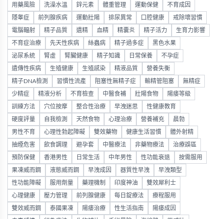
用藥風險
洗澡水溫
鋅元素
體重管理
運動保健
不育成因
隱睾症
前列腺疾病
運動壯陽
排尿異常
口腔健康
戒除壞習慣
電腦輻射
精子品質
遺精
血精
精囊炎
精子活力
生育力影響
不育症治療
先天性疾病
絲蟲病
精子過多症
黑色水果
泌尿系統
腎虛
腎臟健康
精子知識
日常保養
不孕症
遺傳性疾病
生殖健康
生殖感染
精液品質
營養失衡
精子DNA檢測
習慣性流產
阻塞性無精子症
輸精管阻塞
無精症
少精症
精液分析
不育檢查
中醫食補
壯陽食物
陽痿等級
訓練方法
穴位按摩
整合性治療
早洩迷思
性健康教育
硬度評量
自我檢測
天然食物
心理治療
營養補充
晨勃
男性不育
心理性勃起障礙
雙效藥物
健康生活習慣
體外射精
抽煙危害
飲食調理
避孕套
中醫療法
非藥物療法
治療誤區
預防保健
香港男性
日常生活
中年男性
性功能衰退
按需服用
果凍威而鋼
液態威而鋼
早洩成因
器質性早洩
早洩類型
性功能障礙
服用劑量
藥理機制
印度神油
雙效犀利士
心理健康
壓力管理
前列腺健康
每日錠療法
療程服用
雙效威而鋼
泰國果凍
陽痿治療
性生活指南
陽痿成因