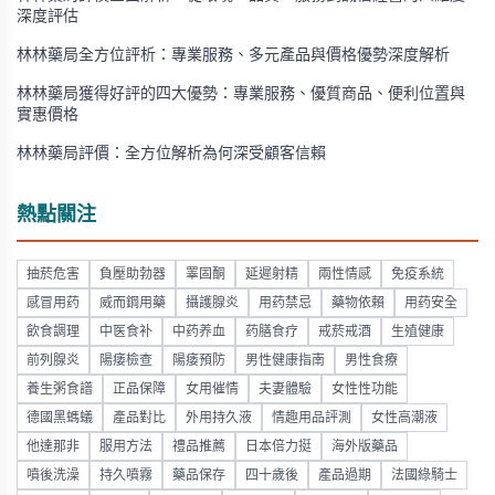
深度評估
林林藥局全方位評析：專業服務、多元產品與價格優勢深度解析
林林藥局獲得好評的四大優勢：專業服務、優質商品、便利位置與
實惠價格
林林藥局評價：全方位解析為何深受顧客信賴
熱點關注
抽菸危害
負壓助勃器
睪固酮
延遲射精
兩性情感
免疫系統
感冒用药
威而鋼用藥
攝護腺炎
用药禁忌
藥物依賴
用药安全
飲食調理
中医食补
中药养血
药膳食疗
戒菸戒酒
生殖健康
前列腺炎
陽痿檢查
陽痿預防
男性健康指南
男性食療
養生粥食譜
正品保障
女用催情
夫妻體驗
女性性功能
德國黑螞蟻
產品對比
外用持久液
情趣用品評測
女性高潮液
他達那非
服用方法
禮品推薦
日本倍力挺
海外版藥品
噴後洗澡
持久噴霧
藥品保存
四十歲後
產品過期
法國綠騎士