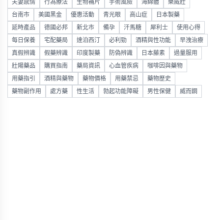
夫妻感情
行為療法
生物補片
手術風險
海綿體
樂威壯
台南市
美國黑金
優惠活動
青光眼
高山症
日本製藥
延時產品
德國必邦
新北市
備孕
汗馬糖
犀利士
使用心得
每日保養
宅配藥局
達泊西汀
必利勁
酒精與性功能
早洩治療
真假辨識
假藥辨識
印度製藥
防偽辨識
日本藤素
過量服用
壯陽藥品
購買指南
藥局資訊
心血管疾病
咖啡因與藥物
用藥指引
酒精與藥物
藥物價格
用藥禁忌
藥物歷史
藥物副作用
處方藥
性生活
勃起功能障礙
男性保健
威而鋼