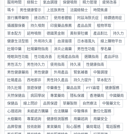
服用時間
綠騎士
氣血調理
保健噴劑
精力管理
疲勞改善
瑪卡
男性健康警示
上班族男性
法國綠騎士
時間焦慮
旅行攜帶藥物
達泊西汀
使用者體驗
阿茲海默氏症
綠鑽適用症
攝護腺保養
持久噴劑
印度藥品推薦
產品品質
植物萃取
草本配方
延時噴劑
德國黑金剛
黃秋葵牡蠣
產品對比
持久力
健康生活型態
外用持久液
血液循環
日本雄風丸
線上購物平台
壯陽中藥
壯陽藥物指南
消炎止痛藥
男性性功能
學名藥
睡眠與性功能
性功能改善
壯陽產品指南
選購指南
產品評估
男性活力
男性持久力
使用指南
持久液
性健康指南
男性健康藥局
男性健康
外用產品
腎氣補養
中醫調理
壯陽產品
西地那非
男性持久產品
持久力提升
草本配方
持久壯陽
旅遊保健
中藥養生
藥品品質
PTT論壇
健康服務
天然保健品
病因學說
專業藥局
隱私保護
香港藥局
中國藥局
保健品
線上問診
品質保證
草藥製劑
自然療法
中醫藥文化
心理諮詢
未經處方購藥
合法購藥
中醫傳承
數位化服務
大樹藥局
專業諮詢
健康檢測服務
用藥諮詢
用藥安全
品牌發展
技術創新
果貿藥局
貼心服務
藥局電話
電話服務