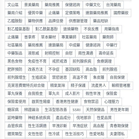
文山區
景美藥局
藥局推薦
保健諮詢
中藥文化
台灣藥局
藥局介紹
優質中藥
止痛藥
定價策略
連鎖藥局推薦
國際藥妝
乙醯胺酚
藥物供應
品牌信譽
供應鏈管理
藥品短缺
對乙醯氨基酚
對乙酰氨基酚
退燒藥物
不良反應
用藥指南
止痛藥
普拿疼
草本藥材
專業藥師
社區藥局
藥劑師
社區藥局
藥局推薦
連鎖藥局
中成藥
健康諮詢
中藥行
中藥製品
液態威
射精控制
自慰
兩性溝通
壽命延長
黑色食物
免疫性不育
戒菸戒酒
前列腺疾病
食療調理
肥胖預防
改善方法
不孕症
基因缺陷
高血脂
前列腺癌
前列腺增生
生殖感染
禁慾迷思
高溫不育
象皮腫
自我保健
克萊恩費爾特氏綜合徵
精氣氣味
精子保護
流產男人
輸精管堵塞
睪丸保養
自我檢查
睪丸炎
成人影片
假性早洩
保險套
保險套使用
器質性陽痿
香港男性健康
食物禁忌
心理壓力
糖尿病
辨證論治
生活型態改善
SSRI
天然保健品
男性更年期
延時藥物
神經系統疾病
產品成分
伐地那非
性愛品質
血管疾病
性生活調適
早洩診斷
早洩症狀
高血壓
青春期保健
體質類型
女性性慾
性冷感
性生活技巧
性愛地點
夫妻隱私