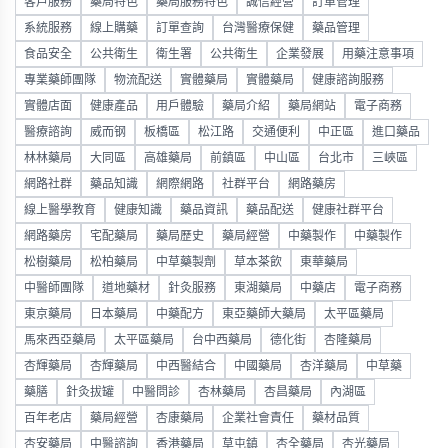
客戶服務
藥局特色
藥局服務特色
誠信經營
訂單管理
系統服務
線上購藥
訂單查詢
台灣醫療保健
藥品管理
食品安全
公共衛生
衛生署
公共衛生
企業發展
用藥注意事項
專業藥師團隊
物流配送
實體藥局
實體藥局
健康諮詢服務
實體店面
健康產品
用戶體驗
藥局介紹
藥局網站
電子商務
醫療諮詢
威而钢
板橋區
松江路
交通便利
中正區
進口藥品
林林藥局
大同區
高雄藥局
前鎮區
中山區
台北市
三峽區
網路社群
藥品知識
網際網路
社群平台
網路藥房
線上醫學教育
健康知識
藥品資訊
藥品配送
健康社群平台
網路藥房
宅配藥局
藥局歷史
藥局經營
中藥製作
中藥製作
松樹藥局
松柏藥局
中草藥製劑
草本茶飲
東華藥局
中醫師團隊
道地藥材
針灸服務
東湖藥局
中藥店
電子商務
東京藥局
日本藥局
中藥配方
東亞藥師大藥局
太平區藥局
馬來西亞藥局
太平區藥局
台中西藥局
德化街
杏隆藥局
杏輝藥局
杏輝藥局
中西醫結合
中國藥局
杏洋藥局
中草藥
藥膳
針灸拔罐
中醫問診
杏林藥局
杏昌藥局
內湖區
百年老店
藥局經營
杏康藥局
企業社會責任
藥材品質
杏安藥局
中醫諮詢
香港藥局
草屯鎮
杏全藥局
杏光藥局