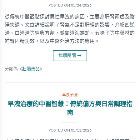
POSTED ON
05/24/2026
從傳統中醫觀點探討男性早洩的病因，主要為肝腎兩虛及陰
陽失調。文章詳細說明了腎氣不足對肝經的影響，介紹四逆
湯、白通湯等經典方劑，並闡述海螵蛸、五味子等中藥材的
補腎固精功效，以及中醫外治方法的應用。
繼續閱讀
→
分類為《
壯陽藥品
》
早洩治療
早洩治療的中醫智慧：傳統偏方與日常調理指
南
POSTED ON
05/11/2026