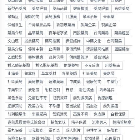
藥局經營
藥局服務
線上購藥
鄰近藥局
藥局經營
西藥房
新型西藥房
藥局評價
藥品品質
健康檢測
藥局評價
高雄藥局
暈動症
藥師諮詢
藥局服務
口服藥
暈車治療
暈車藥
保健養生
台灣藥妝品牌
新加坡藥局
製藥企業
製藥企業
藥局介紹
晶華藥局
百年老字號
南投藥局
台灣藥局
藥局經營
文山區
景美藥局
藥局推薦
保健諮詢
中藥文化
台灣藥局
藥局介紹
優質中藥
止痛藥
定價策略
連鎖藥局推薦
國際藥妝
乙醯胺酚
藥物供應
品牌信譽
供應鏈管理
藥品短缺
對乙醯氨基酚
對乙酰氨基酚
退燒藥物
不良反應
用藥指南
止痛藥
普拿疼
草本藥材
專業藥師
社區藥局
藥劑師
社區藥局
藥局推薦
連鎖藥局
中成藥
健康諮詢
中藥行
中藥製品
液態威
射精控制
自慰
兩性溝通
壽命延長
黑色食物
免疫性不育
戒菸戒酒
前列腺疾病
食療調理
肥胖預防
改善方法
不孕症
基因缺陷
高血脂
前列腺癌
前列腺增生
生殖感染
禁慾迷思
高溫不育
象皮腫
自我保健
克萊恩費爾特氏綜合徵
精氣氣味
精子保護
流產男人
輸精管堵塞
睪丸保養
自我檢查
睪丸炎
成人影片
假性早洩
保險套
保險套使用
器質性陽痿
香港男性健康
食物禁忌
心理壓力