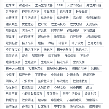
糖尿病
辨證論治
生活型態改善
SSRI
天然保健品
男性更年期
延時藥物
神經系統疾病
產品成分
伐地那非
性愛品質
血管疾病
性生活調適
早洩診斷
早洩症狀
高血壓
青春期保健
體質類型
女性性慾
性冷感
性生活技巧
性愛地點
夫妻隱私
用藥風險
洗澡水溫
鋅元素
體重管理
運動保健
不育成因
隱睾症
前列腺疾病
運動壯陽
排尿異常
口腔健康
戒除壞習慣
電腦輻射
精子品質
遺精
血精
精囊炎
精子活力
生育力影響
不育症治療
先天性疾病
絲蟲病
精子過多症
黑色水果
泌尿系統
腎虛
腎臟健康
精子知識
日常保養
不孕症
遺傳性疾病
生殖健康
生殖感染
精液品質
營養失衡
精子DNA檢測
習慣性流產
阻塞性無精子症
輸精管阻塞
無精症
少精症
精液分析
不育檢查
中醫食補
壯陽食物
陽痿等級
訓練方法
穴位按摩
整合性治療
早洩迷思
性健康教育
硬度評量
自我檢測
天然食物
心理治療
營養補充
晨勃
男性不育
心理性勃起障礙
雙效藥物
健康生活習慣
體外射精
抽煙危害
飲食調理
避孕套
中醫療法
非藥物療法
治療誤區
預防保健
香港男性
日常生活
中年男性
性功能衰退
按需服用