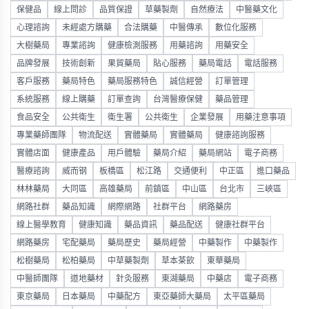
保健品
線上問診
品質保證
草藥製劑
自然療法
中醫藥文化
心理諮詢
未經處方購藥
合法購藥
中醫傳承
數位化服務
大樹藥局
專業諮詢
健康檢測服務
用藥諮詢
用藥安全
品牌發展
技術創新
果貿藥局
貼心服務
藥局電話
電話服務
客戶服務
藥局特色
藥局服務特色
誠信經營
訂單管理
系統服務
線上購藥
訂單查詢
台灣醫療保健
藥品管理
食品安全
公共衛生
衛生署
公共衛生
企業發展
用藥注意事項
專業藥師團隊
物流配送
實體藥局
實體藥局
健康諮詢服務
實體店面
健康產品
用戶體驗
藥局介紹
藥局網站
電子商務
醫療諮詢
威而钢
板橋區
松江路
交通便利
中正區
進口藥品
林林藥局
大同區
高雄藥局
前鎮區
中山區
台北市
三峽區
網路社群
藥品知識
網際網路
社群平台
網路藥房
線上醫學教育
健康知識
藥品資訊
藥品配送
健康社群平台
網路藥房
宅配藥局
藥局歷史
藥局經營
中藥製作
中藥製作
松樹藥局
松柏藥局
中草藥製劑
草本茶飲
東華藥局
中醫師團隊
道地藥材
針灸服務
東湖藥局
中藥店
電子商務
東京藥局
日本藥局
中藥配方
東亞藥師大藥局
太平區藥局