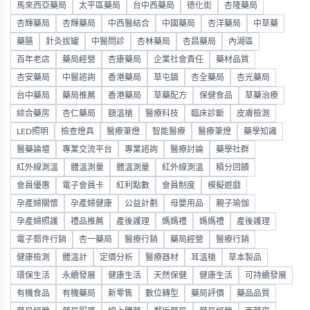
馬來西亞藥局
太平區藥局
台中西藥局
德化街
杏隆藥局
杏輝藥局
杏輝藥局
中西醫結合
中國藥局
杏洋藥局
中草藥
藥膳
針灸拔罐
中醫問診
杏林藥局
杏昌藥局
內湖區
百年老店
藥局經營
杏康藥局
企業社會責任
藥材品質
杏安藥局
中醫諮詢
香港藥局
草屯鎮
杏全藥局
杏光藥局
台中藥局
藥局推薦
香港藥局
草藥配方
保健食品
草藥治療
綜合藥房
杏仁藥局
額溫槍
醫療科技
臨床診斷
皮膚檢測
LED照明
檢查燈具
醫療筆燈
智能醫療
醫療筆燈
藥學知識
醫藥論壇
專業交流平台
專業諮詢
醫療討論
藥學社群
紅外線測溫
體溫測量
體溫測量
紅外線測溫
積分回饋
會員優惠
電子會員卡
紅利點數
會員制度
模擬遊戲
孕產婦關懷
孕產婦健康
公益計劃
母嬰用品
親子瑜伽
孕產婦照護
禮品推薦
產後護理
媽媽禮
媽媽禮
產後護理
電子郵件行銷
杏一藥局
醫療行銷
藥局經營
醫療行銷
健康檢測
體溫計
定價分析
醫療器材
耳溫槍
草本製品
環保生活
永續發展
健康生活
天然保健
健康生活
可持續發展
有機食品
有機藥局
新零售
數位轉型
藥局評價
藥品品質