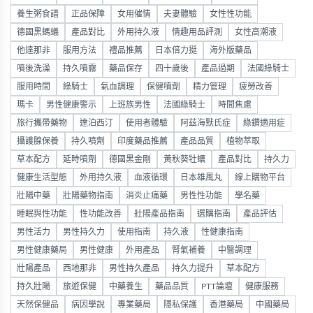
養生粥食譜
正品保障
女用催情
夫妻體驗
女性性功能
德國黑螞蟻
產品對比
外用持久液
情趣用品評測
女性高潮液
他達那非
服用方法
禮品推薦
日本倍力挺
海外版藥品
噴後洗澡
持久噴霧
藥品保存
四十歲後
產品過期
法國綠騎士
服用時間
綠騎士
氣血調理
保健噴劑
精力管理
疲勞改善
瑪卡
男性健康警示
上班族男性
法國綠騎士
時間焦慮
旅行攜帶藥物
達泊西汀
使用者體驗
阿茲海默氏症
綠鑽適用症
攝護腺保養
持久噴劑
印度藥品推薦
產品品質
植物萃取
草本配方
延時噴劑
德國黑金剛
黃秋葵牡蠣
產品對比
持久力
健康生活型態
外用持久液
血液循環
日本雄風丸
線上購物平台
壯陽中藥
壯陽藥物指南
消炎止痛藥
男性性功能
學名藥
睡眠與性功能
性功能改善
壯陽產品指南
選購指南
產品評估
男性活力
男性持久力
使用指南
持久液
性健康指南
男性健康藥局
男性健康
外用產品
腎氣補養
中醫調理
壯陽產品
西地那非
男性持久產品
持久力提升
草本配方
持久壯陽
旅遊保健
中藥養生
藥品品質
PTT論壇
健康服務
天然保健品
病因學說
專業藥局
隱私保護
香港藥局
中國藥局