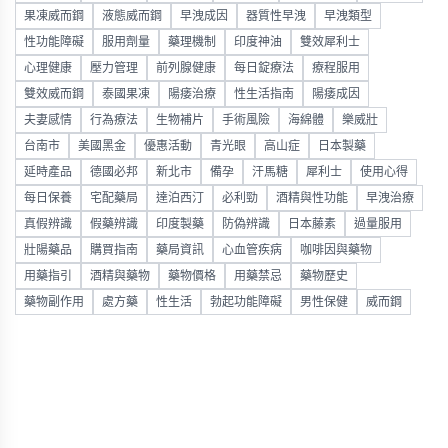
果凍威而鋼
液態威而鋼
早洩成因
器質性早洩
早洩類型
性功能障礙
服用劑量
藥理機制
印度神油
雙效犀利士
心理健康
壓力管理
前列腺健康
每日錠療法
療程服用
雙效威而鋼
泰國果凍
陽痿治療
性生活指南
陽痿成因
夫妻感情
行為療法
生物補片
手術風險
海綿體
樂威壯
台南市
美國黑金
優惠活動
青光眼
高山症
日本製藥
延時產品
德國必邦
新北市
備孕
汗馬糖
犀利士
使用心得
每日保養
宅配藥局
達泊西汀
必利勁
酒精與性功能
早洩治療
真假辨識
假藥辨識
印度製藥
防偽辨識
日本藤素
過量服用
壯陽藥品
購買指南
藥局資訊
心血管疾病
咖啡因與藥物
用藥指引
酒精與藥物
藥物價格
用藥禁忌
藥物歷史
藥物副作用
處方藥
性生活
勃起功能障礙
男性保健
威而鋼