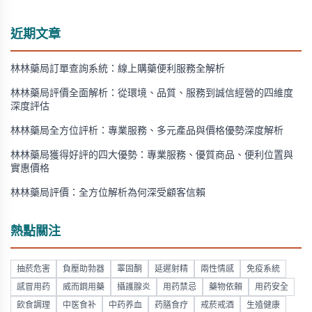
近期文章
林林藥局訂單查詢系統：線上購藥便利服務全解析
林林藥局評價全面解析：從環境、品質、服務到誠信經營的四維度
深度評估
林林藥局全方位評析：專業服務、多元產品與價格優勢深度解析
林林藥局獲得好評的四大優勢：專業服務、優質商品、便利位置與
實惠價格
林林藥局評價：全方位解析為何深受顧客信賴
熱點關注
抽菸危害
負壓助勃器
睪固酮
延遲射精
兩性情感
免疫系統
感冒用药
威而鋼用藥
攝護腺炎
用药禁忌
藥物依賴
用药安全
飲食調理
中医食补
中药养血
药膳食疗
戒菸戒酒
生殖健康