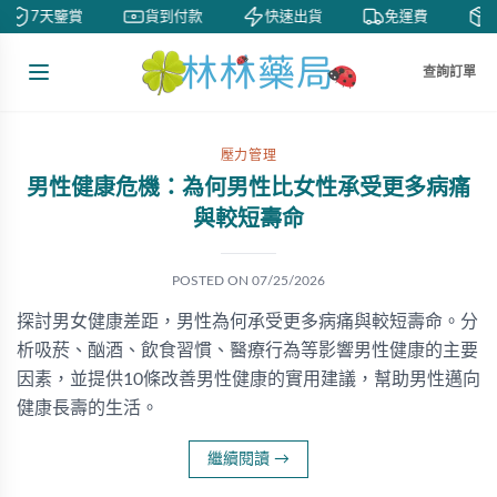
7天鑒賞
貨到付款
快速出貨
免運費
私
查詢訂單
壓力管理
男性健康危機：為何男性比女性承受更多病痛
與較短壽命
POSTED ON
07/25/2026
探討男女健康差距，男性為何承受更多病痛與較短壽命。分
析吸菸、酗酒、飲食習慣、醫療行為等影響男性健康的主要
因素，並提供10條改善男性健康的實用建議，幫助男性邁向
健康長壽的生活。
繼續閱讀
→