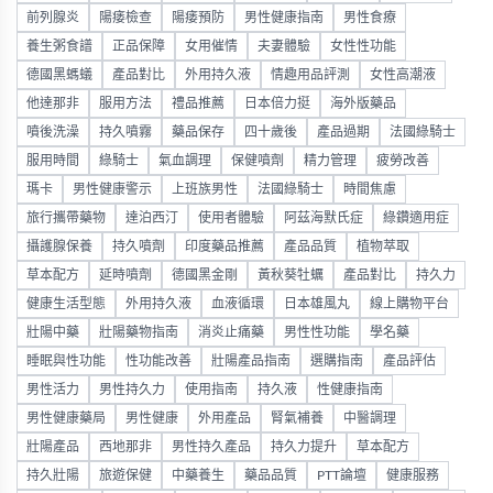
前列腺炎
陽痿檢查
陽痿預防
男性健康指南
男性食療
養生粥食譜
正品保障
女用催情
夫妻體驗
女性性功能
德國黑螞蟻
產品對比
外用持久液
情趣用品評測
女性高潮液
他達那非
服用方法
禮品推薦
日本倍力挺
海外版藥品
噴後洗澡
持久噴霧
藥品保存
四十歲後
產品過期
法國綠騎士
服用時間
綠騎士
氣血調理
保健噴劑
精力管理
疲勞改善
瑪卡
男性健康警示
上班族男性
法國綠騎士
時間焦慮
旅行攜帶藥物
達泊西汀
使用者體驗
阿茲海默氏症
綠鑽適用症
攝護腺保養
持久噴劑
印度藥品推薦
產品品質
植物萃取
草本配方
延時噴劑
德國黑金剛
黃秋葵牡蠣
產品對比
持久力
健康生活型態
外用持久液
血液循環
日本雄風丸
線上購物平台
壯陽中藥
壯陽藥物指南
消炎止痛藥
男性性功能
學名藥
睡眠與性功能
性功能改善
壯陽產品指南
選購指南
產品評估
男性活力
男性持久力
使用指南
持久液
性健康指南
男性健康藥局
男性健康
外用產品
腎氣補養
中醫調理
壯陽產品
西地那非
男性持久產品
持久力提升
草本配方
持久壯陽
旅遊保健
中藥養生
藥品品質
PTT論壇
健康服務