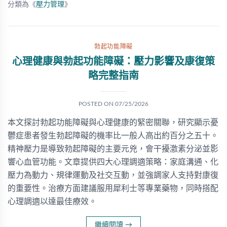
分類為《
壓力管理
》
勃起功能障礙
心理健康與勃起功能障礙：壓力影響及康復策
略完整指南
POSTED ON
07/25/2026
本文探討勃起功能障礙與心理健康的緊密關聯，研究顯示憂
鬱症患者發生勃起障礙的機率比一般人高出約百分之五十。
精神壓力是導致勃起障礙的主要元兇，會干擾激素分泌並影
響心血管功能。文章提供四大心理調適策略：家庭溝通、化
壓力為動力、規律運動及社交互動，並強調家人支持對康復
的重要性。治療方面建議服用犀利士等專業藥物，同時搭配
心理調適以達最佳療效。
繼續閱讀
→