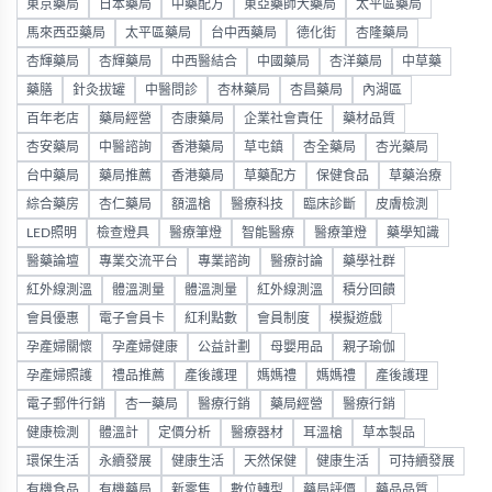
東京藥局
日本藥局
中藥配方
東亞藥師大藥局
太平區藥局
馬來西亞藥局
太平區藥局
台中西藥局
德化街
杏隆藥局
杏輝藥局
杏輝藥局
中西醫結合
中國藥局
杏洋藥局
中草藥
藥膳
針灸拔罐
中醫問診
杏林藥局
杏昌藥局
內湖區
百年老店
藥局經營
杏康藥局
企業社會責任
藥材品質
杏安藥局
中醫諮詢
香港藥局
草屯鎮
杏全藥局
杏光藥局
台中藥局
藥局推薦
香港藥局
草藥配方
保健食品
草藥治療
綜合藥房
杏仁藥局
額溫槍
醫療科技
臨床診斷
皮膚檢測
LED照明
檢查燈具
醫療筆燈
智能醫療
醫療筆燈
藥學知識
醫藥論壇
專業交流平台
專業諮詢
醫療討論
藥學社群
紅外線測溫
體溫測量
體溫測量
紅外線測溫
積分回饋
會員優惠
電子會員卡
紅利點數
會員制度
模擬遊戲
孕產婦關懷
孕產婦健康
公益計劃
母嬰用品
親子瑜伽
孕產婦照護
禮品推薦
產後護理
媽媽禮
媽媽禮
產後護理
電子郵件行銷
杏一藥局
醫療行銷
藥局經營
醫療行銷
健康檢測
體溫計
定價分析
醫療器材
耳溫槍
草本製品
環保生活
永續發展
健康生活
天然保健
健康生活
可持續發展
有機食品
有機藥局
新零售
數位轉型
藥局評價
藥品品質