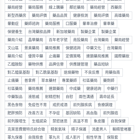
藥局經營
藥局服務
線上購藥
鄰近藥局
藥局經營
西藥房
新型西藥房
藥局評價
藥品品質
健康檢測
藥局評價
高雄藥局
暈動症
藥師諮詢
藥局服務
口服藥
暈車治療
暈車藥
保健養生
台灣藥妝品牌
新加坡藥局
製藥企業
製藥企業
藥局介紹
晶華藥局
百年老字號
南投藥局
台灣藥局
藥局經營
文山區
景美藥局
藥局推薦
保健諮詢
中藥文化
台灣藥局
藥局介紹
優質中藥
止痛藥
定價策略
連鎖藥局推薦
國際藥妝
乙醯胺酚
藥物供應
品牌信譽
供應鏈管理
藥品短缺
對乙醯氨基酚
對乙酰氨基酚
退燒藥物
不良反應
用藥指南
止痛藥
普拿疼
草本藥材
專業藥師
社區藥局
藥劑師
社區藥局
藥局推薦
連鎖藥局
中成藥
健康諮詢
中藥行
中藥製品
液態威
射精控制
自慰
兩性溝通
壽命延長
黑色食物
免疫性不育
戒菸戒酒
前列腺疾病
食療調理
肥胖預防
改善方法
不孕症
基因缺陷
高血脂
前列腺癌
前列腺增生
生殖感染
禁慾迷思
高溫不育
象皮腫
自我保健
克萊恩費爾特氏綜合徵
精氣氣味
精子保護
流產男人
輸精管堵塞
睪丸保養
自我檢查
睪丸炎
成人影片
假性早洩
保險套