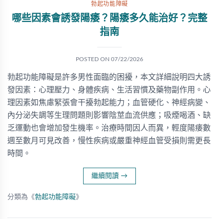
勃起功能障礙
哪些因素會誘發陽痿？陽痿多久能治好？完整
指南
POSTED ON
07/22/2026
勃起功能障礙是許多男性面臨的困擾，本文詳細說明四大誘
發因素：心理壓力、身體疾病、生活習慣及藥物副作用。心
理因素如焦慮緊張會干擾勃起能力；血管硬化、神經病變、
內分泌失調等生理問題則影響陰莖血流供應；吸煙喝酒、缺
乏運動也會增加發生機率。治療時間因人而異，輕度陽痿數
週至數月可見改善，慢性疾病或嚴重神經血管受損則需更長
時間。
繼續閱讀
→
分類為《
勃起功能障礙
》