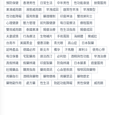
預防保健
香港男性
日常生活
中年男性
性功能衰退
按需服用
果凍威而鋼
液態威而鋼
早洩成因
器質性早洩
早洩類型
性功能障礙
服用劑量
藥理機制
印度神油
雙效犀利士
心理健康
壓力管理
前列腺健康
每日錠療法
療程服用
雙效威而鋼
泰國果凍
陽痿治療
性生活指南
陽痿成因
夫妻感情
行為療法
生物補片
手術風險
海綿體
樂威壯
台南市
美國黑金
優惠活動
青光眼
高山症
日本製藥
延時產品
德國必邦
新北市
備孕
汗馬糖
犀利士
使用心得
每日保養
宅配藥局
達泊西汀
必利勁
酒精與性功能
早洩治療
真假辨識
假藥辨識
印度製藥
防偽辨識
日本藤素
過量服用
壯陽藥品
購買指南
藥局資訊
心血管疾病
咖啡因與藥物
用藥指引
酒精與藥物
藥物價格
用藥禁忌
藥物歷史
藥物副作用
處方藥
性生活
勃起功能障礙
男性保健
威而鋼