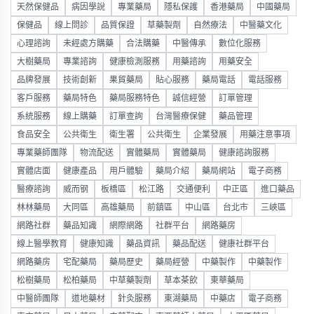
天然保健品
病因學說
專業藥局
隱私保護
香港藥局
中國藥局
保健品
線上問診
品質保證
草藥製劑
自然療法
中醫藥文化
心理諮詢
未經處方購藥
合法購藥
中醫傳承
數位化服務
大樹藥局
專業諮詢
健康檢測服務
用藥諮詢
用藥安全
品牌發展
技術創新
果貿藥局
貼心服務
藥局電話
電話服務
客戶服務
藥局特色
藥局服務特色
誠信經營
訂單管理
系統服務
線上購藥
訂單查詢
台灣醫療保健
藥品管理
食品安全
公共衛生
衛生署
公共衛生
企業發展
用藥注意事項
專業藥師團隊
物流配送
實體藥局
實體藥局
健康諮詢服務
實體店面
健康產品
用戶體驗
藥局介紹
藥局網站
電子商務
醫療諮詢
威而钢
板橋區
松江路
交通便利
中正區
進口藥品
林林藥局
大同區
高雄藥局
前鎮區
中山區
台北市
三峽區
網路社群
藥品知識
網際網路
社群平台
網路藥房
線上醫學教育
健康知識
藥品資訊
藥品配送
健康社群平台
網路藥房
宅配藥局
藥局歷史
藥局經營
中藥製作
中藥製作
松樹藥局
松柏藥局
中草藥製劑
草本茶飲
東華藥局
中醫師團隊
道地藥材
針灸服務
東湖藥局
中藥店
電子商務