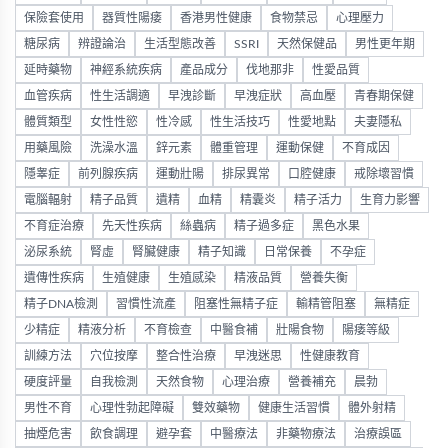
保險套使用
器質性陽痿
香港男性健康
食物禁忌
心理壓力
糖尿病
辨證論治
生活型態改善
SSRI
天然保健品
男性更年期
延時藥物
神經系統疾病
產品成分
伐地那非
性愛品質
血管疾病
性生活調適
早洩診斷
早洩症狀
高血壓
青春期保健
體質類型
女性性慾
性冷感
性生活技巧
性愛地點
夫妻隱私
用藥風險
洗澡水溫
鋅元素
體重管理
運動保健
不育成因
隱睾症
前列腺疾病
運動壯陽
排尿異常
口腔健康
戒除壞習慣
電腦輻射
精子品質
遺精
血精
精囊炎
精子活力
生育力影響
不育症治療
先天性疾病
絲蟲病
精子過多症
黑色水果
泌尿系統
腎虛
腎臟健康
精子知識
日常保養
不孕症
遺傳性疾病
生殖健康
生殖感染
精液品質
營養失衡
精子DNA檢測
習慣性流產
阻塞性無精子症
輸精管阻塞
無精症
少精症
精液分析
不育檢查
中醫食補
壯陽食物
陽痿等級
訓練方法
穴位按摩
整合性治療
早洩迷思
性健康教育
硬度評量
自我檢測
天然食物
心理治療
營養補充
晨勃
男性不育
心理性勃起障礙
雙效藥物
健康生活習慣
體外射精
抽煙危害
飲食調理
避孕套
中醫療法
非藥物療法
治療誤區