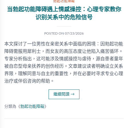
勃起功能障礙
当勃起功能障碍遇上情感操控：心理专家教你
识别关系中的危险信号
POSTED ON
07/23/2026
本文探讨了一位男性在亲密关系中面临的困境：因勃起功能
障碍需服用犀利士，而女友的高压态度让他陷入痛苦循环。
专家分析指出，这可能涉及情感操控与虐待，源自患者童年
被自恋型母亲抚养的创伤经历。文章建议读者明确设立关系
界限，理解同意与自主的重要性，并在必要时寻求专业心理
治疗或伴侣咨询的帮助。
繼續閱讀
→
分類為《
勃起功能障礙
》