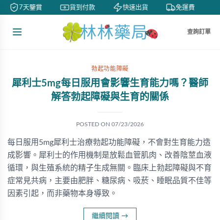
7天鑒賞
貨到付款
快速出貨
免運費
查詢訂單
勃起功能障礙
犀利士5mg每日服用會影響生育能力嗎？醫師
解答勃起障礙與生育的關係
POSTED ON
07/23/2026
每日服用5mg犀利士治療勃起功能障礙，不會對生育能力造
成影響。犀利士的作用機制是放鬆血管肌肉、改善陰莖血液
循環，與生殖系統的精子生成無關。臨床上勃起障礙與不育
症常見共病，主要由肥胖、糖尿病、吸菸、睡眠品質不佳等
因素引起，而非藥物本身導致。
繼續閱讀
→