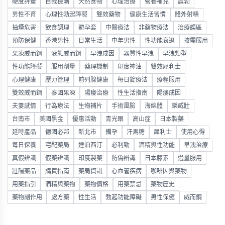
硬度評量
自我檢測
天然食物
心理治療
營養補充
晨勃
男性不育
心理性勃起障礙
雙效藥物
健康生活習慣
體外射精
抽煙危害
飲食調理
避孕套
中醫療法
非藥物療法
治療誤區
預防保健
香港男性
日常生活
中年男性
性功能衰退
按需服用
果凍威而鋼
液態威而鋼
早洩成因
器質性早洩
早洩類型
性功能障礙
服用劑量
藥理機制
印度神油
雙效犀利士
心理健康
壓力管理
前列腺健康
每日錠療法
療程服用
雙效威而鋼
泰國果凍
陽痿治療
性生活指南
陽痿成因
夫妻感情
行為療法
生物補片
手術風險
海綿體
樂威壯
台南市
美國黑金
優惠活動
青光眼
高山症
日本製藥
延時產品
德國必邦
新北市
備孕
汗馬糖
犀利士
使用心得
每日保養
宅配藥局
達泊西汀
必利勁
酒精與性功能
早洩治療
真假辨識
假藥辨識
印度製藥
防偽辨識
日本藤素
過量服用
壯陽藥品
購買指南
藥局資訊
心血管疾病
咖啡因與藥物
用藥指引
酒精與藥物
藥物價格
用藥禁忌
藥物歷史
藥物副作用
處方藥
性生活
勃起功能障礙
男性保健
威而鋼