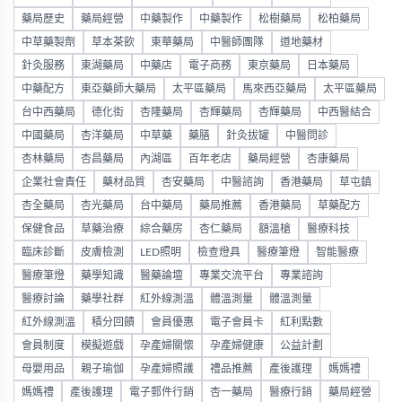
藥局歷史
藥局經營
中藥製作
中藥製作
松樹藥局
松柏藥局
中草藥製劑
草本茶飲
東華藥局
中醫師團隊
道地藥材
針灸服務
東湖藥局
中藥店
電子商務
東京藥局
日本藥局
中藥配方
東亞藥師大藥局
太平區藥局
馬來西亞藥局
太平區藥局
台中西藥局
德化街
杏隆藥局
杏輝藥局
杏輝藥局
中西醫結合
中國藥局
杏洋藥局
中草藥
藥膳
針灸拔罐
中醫問診
杏林藥局
杏昌藥局
內湖區
百年老店
藥局經營
杏康藥局
企業社會責任
藥材品質
杏安藥局
中醫諮詢
香港藥局
草屯鎮
杏全藥局
杏光藥局
台中藥局
藥局推薦
香港藥局
草藥配方
保健食品
草藥治療
綜合藥房
杏仁藥局
額溫槍
醫療科技
臨床診斷
皮膚檢測
LED照明
檢查燈具
醫療筆燈
智能醫療
醫療筆燈
藥學知識
醫藥論壇
專業交流平台
專業諮詢
醫療討論
藥學社群
紅外線測溫
體溫測量
體溫測量
紅外線測溫
積分回饋
會員優惠
電子會員卡
紅利點數
會員制度
模擬遊戲
孕產婦關懷
孕產婦健康
公益計劃
母嬰用品
親子瑜伽
孕產婦照護
禮品推薦
產後護理
媽媽禮
媽媽禮
產後護理
電子郵件行銷
杏一藥局
醫療行銷
藥局經營