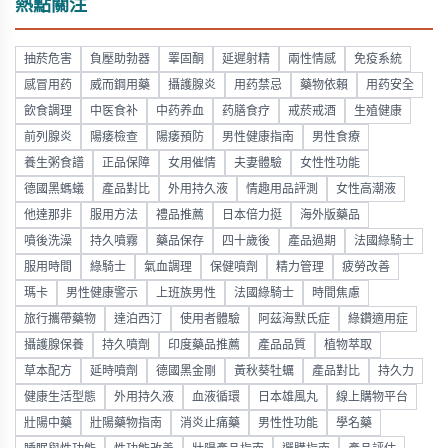
熱點關注
抽菸危害
負壓助勃器
睪固酮
延遲射精
兩性情感
免疫系統
感冒用药
威而鋼用藥
攝護腺炎
用药禁忌
藥物依賴
用药安全
飲食調理
中医食补
中药养血
药膳食疗
戒菸戒酒
生殖健康
前列腺炎
陽痿檢查
陽痿預防
男性健康指南
男性食療
養生粥食譜
正品保障
女用催情
夫妻體驗
女性性功能
德國黑螞蟻
產品對比
外用持久液
情趣用品評測
女性高潮液
他達那非
服用方法
禮品推薦
日本倍力挺
海外版藥品
噴後洗澡
持久噴霧
藥品保存
四十歲後
產品過期
法國綠騎士
服用時間
綠騎士
氣血調理
保健噴劑
精力管理
疲勞改善
瑪卡
男性健康警示
上班族男性
法國綠騎士
時間焦慮
旅行攜帶藥物
達泊西汀
使用者體驗
阿茲海默氏症
綠鑽適用症
攝護腺保養
持久噴劑
印度藥品推薦
產品品質
植物萃取
草本配方
延時噴劑
德國黑金剛
黃秋葵牡蠣
產品對比
持久力
健康生活型態
外用持久液
血液循環
日本雄風丸
線上購物平台
壯陽中藥
壯陽藥物指南
消炎止痛藥
男性性功能
學名藥