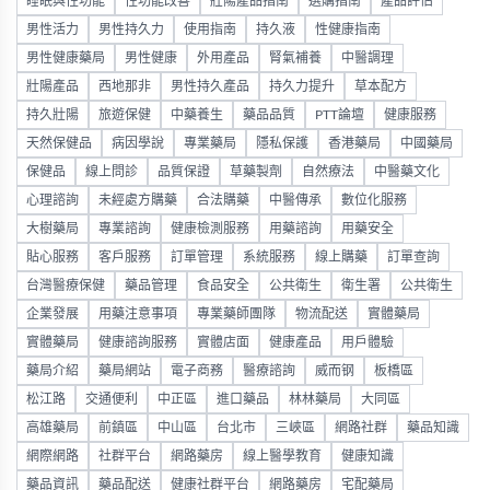
睡眠與性功能
性功能改善
壯陽產品指南
選購指南
產品評估
男性活力
男性持久力
使用指南
持久液
性健康指南
男性健康藥局
男性健康
外用產品
腎氣補養
中醫調理
壯陽產品
西地那非
男性持久產品
持久力提升
草本配方
持久壯陽
旅遊保健
中藥養生
藥品品質
PTT論壇
健康服務
天然保健品
病因學說
專業藥局
隱私保護
香港藥局
中國藥局
保健品
線上問診
品質保證
草藥製劑
自然療法
中醫藥文化
心理諮詢
未經處方購藥
合法購藥
中醫傳承
數位化服務
大樹藥局
專業諮詢
健康檢測服務
用藥諮詢
用藥安全
貼心服務
客戶服務
訂單管理
系統服務
線上購藥
訂單查詢
台灣醫療保健
藥品管理
食品安全
公共衛生
衛生署
公共衛生
企業發展
用藥注意事項
專業藥師團隊
物流配送
實體藥局
實體藥局
健康諮詢服務
實體店面
健康產品
用戶體驗
藥局介紹
藥局網站
電子商務
醫療諮詢
威而钢
板橋區
松江路
交通便利
中正區
進口藥品
林林藥局
大同區
高雄藥局
前鎮區
中山區
台北市
三峽區
網路社群
藥品知識
網際網路
社群平台
網路藥房
線上醫學教育
健康知識
藥品資訊
藥品配送
健康社群平台
網路藥房
宅配藥局