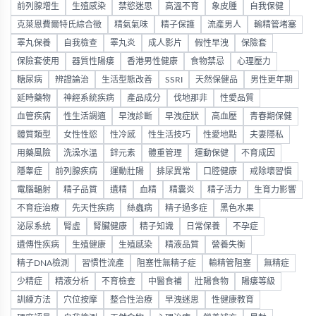
前列腺增生
生殖感染
禁慾迷思
高溫不育
象皮腫
自我保健
克萊恩費爾特氏綜合徵
精氣氣味
精子保護
流產男人
輸精管堵塞
睪丸保養
自我檢查
睪丸炎
成人影片
假性早洩
保險套
保險套使用
器質性陽痿
香港男性健康
食物禁忌
心理壓力
糖尿病
辨證論治
生活型態改善
SSRI
天然保健品
男性更年期
延時藥物
神經系統疾病
產品成分
伐地那非
性愛品質
血管疾病
性生活調適
早洩診斷
早洩症狀
高血壓
青春期保健
體質類型
女性性慾
性冷感
性生活技巧
性愛地點
夫妻隱私
用藥風險
洗澡水溫
鋅元素
體重管理
運動保健
不育成因
隱睾症
前列腺疾病
運動壯陽
排尿異常
口腔健康
戒除壞習慣
電腦輻射
精子品質
遺精
血精
精囊炎
精子活力
生育力影響
不育症治療
先天性疾病
絲蟲病
精子過多症
黑色水果
泌尿系統
腎虛
腎臟健康
精子知識
日常保養
不孕症
遺傳性疾病
生殖健康
生殖感染
精液品質
營養失衡
精子DNA檢測
習慣性流產
阻塞性無精子症
輸精管阻塞
無精症
少精症
精液分析
不育檢查
中醫食補
壯陽食物
陽痿等級
訓練方法
穴位按摩
整合性治療
早洩迷思
性健康教育