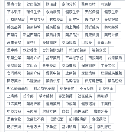
醫療行銷
健康檢測
體溫計
定價分析
醫療器材
耳溫槍
草本製品
環保生活
永續發展
健康生活
天然保健
健康生活
可持續發展
有機食品
有機藥局
新零售
數位轉型
藥局評價
藥品品質
藥局經營
藥局服務
線上購藥
鄰近藥局
藥局經營
西藥房
新型西藥房
藥局評價
藥品品質
健康檢測
藥局評價
高雄藥局
暈動症
藥師諮詢
藥局服務
口服藥
暈車治療
暈車藥
保健養生
台灣藥妝品牌
新加坡藥局
製藥企業
製藥企業
藥局介紹
晶華藥局
百年老字號
南投藥局
台灣藥局
藥局經營
文山區
景美藥局
藥局推薦
保健諮詢
中藥文化
台灣藥局
藥局介紹
優質中藥
止痛藥
定價策略
連鎖藥局推薦
國際藥妝
乙醯胺酚
藥物供應
品牌信譽
供應鏈管理
藥品短缺
對乙醯氨基酚
對乙酰氨基酚
退燒藥物
不良反應
用藥指南
止痛藥
普拿疼
草本藥材
專業藥師
社區藥局
藥劑師
社區藥局
藥局推薦
連鎖藥局
中成藥
健康諮詢
中藥行
中藥製品
液態威
射精控制
自慰
兩性溝通
壽命延長
黑色食物
免疫性不育
戒菸戒酒
前列腺疾病
食療調理
肥胖預防
改善方法
不孕症
基因缺陷
高血脂
前列腺癌