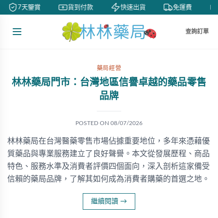
7天鑒賞
貨到付款
快速出貨
免運費
查詢訂單
藥局經營
林林藥局門市：台灣地區信譽卓越的藥品零售
品牌
POSTED ON
08/07/2026
林林藥局在台灣醫藥零售市場佔據重要地位，多年來憑藉優
質藥品與專業服務建立了良好聲譽。本文從發展歷程、商品
特色、服務水準及消費者評價四個面向，深入剖析這家備受
信賴的藥局品牌，了解其如何成為消費者購藥的首選之地。
繼續閱讀
→