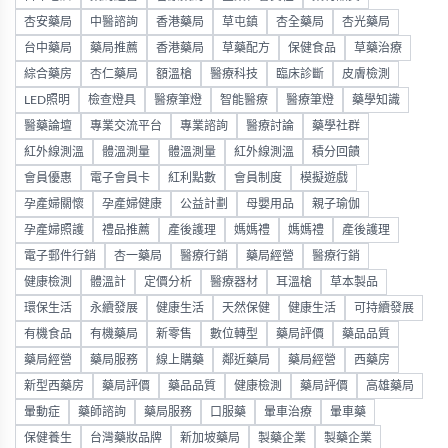
杏安藥局
中醫諮詢
香港藥局
草屯鎮
杏全藥局
杏光藥局
台中藥局
藥局推薦
香港藥局
草藥配方
保健食品
草藥治療
綜合藥房
杏仁藥局
額溫槍
醫療科技
臨床診斷
皮膚檢測
LED照明
檢查燈具
醫療筆燈
智能醫療
醫療筆燈
藥學知識
醫藥論壇
專業交流平台
專業諮詢
醫療討論
藥學社群
紅外線測溫
體溫測量
體溫測量
紅外線測溫
積分回饋
會員優惠
電子會員卡
紅利點數
會員制度
模擬遊戲
孕產婦關懷
孕產婦健康
公益計劃
母嬰用品
親子瑜伽
孕產婦照護
禮品推薦
產後護理
媽媽禮
媽媽禮
產後護理
電子郵件行銷
杏一藥局
醫療行銷
藥局經營
醫療行銷
健康檢測
體溫計
定價分析
醫療器材
耳溫槍
草本製品
環保生活
永續發展
健康生活
天然保健
健康生活
可持續發展
有機食品
有機藥局
新零售
數位轉型
藥局評價
藥品品質
藥局經營
藥局服務
線上購藥
鄰近藥局
藥局經營
西藥房
新型西藥房
藥局評價
藥品品質
健康檢測
藥局評價
高雄藥局
暈動症
藥師諮詢
藥局服務
口服藥
暈車治療
暈車藥
保健養生
台灣藥妝品牌
新加坡藥局
製藥企業
製藥企業