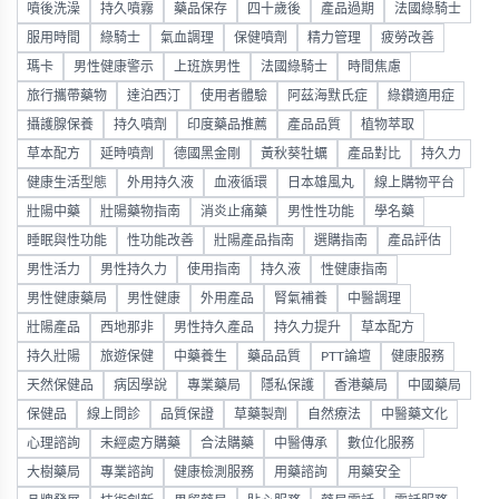
噴後洗澡
持久噴霧
藥品保存
四十歲後
產品過期
法國綠騎士
服用時間
綠騎士
氣血調理
保健噴劑
精力管理
疲勞改善
瑪卡
男性健康警示
上班族男性
法國綠騎士
時間焦慮
旅行攜帶藥物
達泊西汀
使用者體驗
阿茲海默氏症
綠鑽適用症
攝護腺保養
持久噴劑
印度藥品推薦
產品品質
植物萃取
草本配方
延時噴劑
德國黑金剛
黃秋葵牡蠣
產品對比
持久力
健康生活型態
外用持久液
血液循環
日本雄風丸
線上購物平台
壯陽中藥
壯陽藥物指南
消炎止痛藥
男性性功能
學名藥
睡眠與性功能
性功能改善
壯陽產品指南
選購指南
產品評估
男性活力
男性持久力
使用指南
持久液
性健康指南
男性健康藥局
男性健康
外用產品
腎氣補養
中醫調理
壯陽產品
西地那非
男性持久產品
持久力提升
草本配方
持久壯陽
旅遊保健
中藥養生
藥品品質
PTT論壇
健康服務
天然保健品
病因學說
專業藥局
隱私保護
香港藥局
中國藥局
保健品
線上問診
品質保證
草藥製劑
自然療法
中醫藥文化
心理諮詢
未經處方購藥
合法購藥
中醫傳承
數位化服務
大樹藥局
專業諮詢
健康檢測服務
用藥諮詢
用藥安全