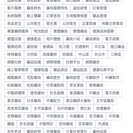
品牌發展
技術創新
果貿藥局
貼心服務
藥局電話
電話服務
客戶服務
藥局特色
藥局服務特色
誠信經營
訂單管理
系統服務
線上購藥
訂單查詢
台灣醫療保健
藥品管理
食品安全
公共衛生
衛生署
公共衛生
企業發展
用藥注意事項
專業藥師團隊
物流配送
實體藥局
實體藥局
健康諮詢服務
實體店面
健康產品
用戶體驗
藥局介紹
藥局網站
電子商務
醫療諮詢
威而钢
板橋區
松江路
交通便利
中正區
進口藥品
林林藥局
大同區
高雄藥局
前鎮區
中山區
台北市
三峽區
網路社群
藥品知識
網際網路
社群平台
網路藥房
線上醫學教育
健康知識
藥品資訊
藥品配送
健康社群平台
網路藥房
宅配藥局
藥局歷史
藥局經營
中藥製作
中藥製作
松樹藥局
松柏藥局
中草藥製劑
草本茶飲
東華藥局
中醫師團隊
道地藥材
針灸服務
東湖藥局
中藥店
電子商務
東京藥局
日本藥局
中藥配方
東亞藥師大藥局
太平區藥局
馬來西亞藥局
太平區藥局
台中西藥局
德化街
杏隆藥局
杏輝藥局
杏輝藥局
中西醫結合
中國藥局
杏洋藥局
中草藥
藥膳
針灸拔罐
中醫問診
杏林藥局
杏昌藥局
內湖區
百年老店
藥局經營
杏康藥局
企業社會責任
藥材品質