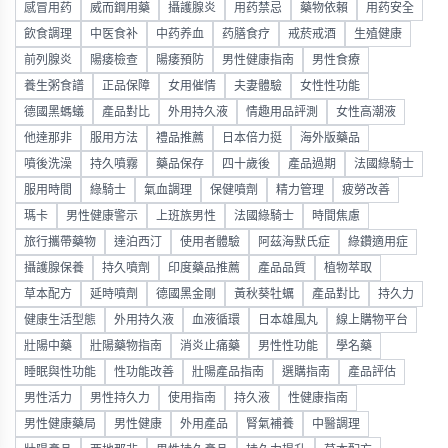
感冒用药
威而鋼用藥
攝護腺炎
用药禁忌
藥物依賴
用药安全
飲食調理
中医食补
中药养血
药膳食疗
戒菸戒酒
生殖健康
前列腺炎
陽痿檢查
陽痿預防
男性健康指南
男性食療
養生粥食譜
正品保障
女用催情
夫妻體驗
女性性功能
德國黑螞蟻
產品對比
外用持久液
情趣用品評測
女性高潮液
他達那非
服用方法
禮品推薦
日本倍力挺
海外版藥品
噴後洗澡
持久噴霧
藥品保存
四十歲後
產品過期
法國綠騎士
服用時間
綠騎士
氣血調理
保健噴劑
精力管理
疲勞改善
瑪卡
男性健康警示
上班族男性
法國綠騎士
時間焦慮
旅行攜帶藥物
達泊西汀
使用者體驗
阿茲海默氏症
綠鑽適用症
攝護腺保養
持久噴劑
印度藥品推薦
產品品質
植物萃取
草本配方
延時噴劑
德國黑金剛
黃秋葵牡蠣
產品對比
持久力
健康生活型態
外用持久液
血液循環
日本雄風丸
線上購物平台
壯陽中藥
壯陽藥物指南
消炎止痛藥
男性性功能
學名藥
睡眠與性功能
性功能改善
壯陽產品指南
選購指南
產品評估
男性活力
男性持久力
使用指南
持久液
性健康指南
男性健康藥局
男性健康
外用產品
腎氣補養
中醫調理