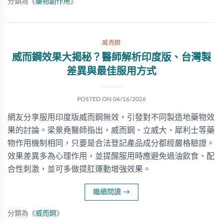
分類為《
藥物副作用
》
威而鋼
威而鋼效果大揭秘？醫師解析印度版、台灣製
差異與最佳服用方式
POSTED ON
06/16/2026
網友分享服用印度版威而鋼無效，引發對不同製造地藥物效
果的討論。梁景堯醫師指出，威而鋼、立威大、犀利士等藥
物作用機制相同，只要是合法登記產品成分都經嚴格驗證。
效果差異多為心理作用，並提醒服用時應避免過油飲食、配
合性刺激，並可多做提肛運動增強效果。
繼續閱讀
→
分類為《
威而鋼
》