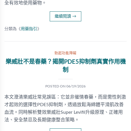
全有效地使用藥物。
繼續閱讀
→
分類為《
用藥指引
》
勃起功能障礙
樂威壯不是春藥？揭開PDE5抑制劑真實作用機
制
POSTED ON
06/19/2026
本文澄清樂威壯常見誤區：它並非催情春藥，而是需性刺激
才起效的選擇性PDE5抑制劑，透過放鬆海綿體平滑肌改善
血流。同時解析雙效樂威壯Super Levifil升級原理、正確用
法、安全禁忌及長期健康整合策略。