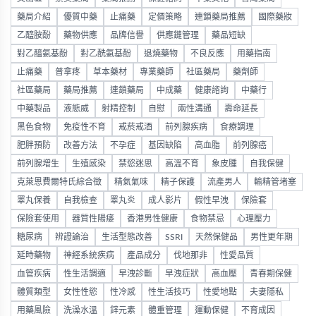
藥局介紹
優質中藥
止痛藥
定價策略
連鎖藥局推薦
國際藥妝
乙醯胺酚
藥物供應
品牌信譽
供應鏈管理
藥品短缺
對乙醯氨基酚
對乙酰氨基酚
退燒藥物
不良反應
用藥指南
止痛藥
普拿疼
草本藥材
專業藥師
社區藥局
藥劑師
社區藥局
藥局推薦
連鎖藥局
中成藥
健康諮詢
中藥行
中藥製品
液態威
射精控制
自慰
兩性溝通
壽命延長
黑色食物
免疫性不育
戒菸戒酒
前列腺疾病
食療調理
肥胖預防
改善方法
不孕症
基因缺陷
高血脂
前列腺癌
前列腺增生
生殖感染
禁慾迷思
高溫不育
象皮腫
自我保健
克萊恩費爾特氏綜合徵
精氣氣味
精子保護
流產男人
輸精管堵塞
睪丸保養
自我檢查
睪丸炎
成人影片
假性早洩
保險套
保險套使用
器質性陽痿
香港男性健康
食物禁忌
心理壓力
糖尿病
辨證論治
生活型態改善
SSRI
天然保健品
男性更年期
延時藥物
神經系統疾病
產品成分
伐地那非
性愛品質
血管疾病
性生活調適
早洩診斷
早洩症狀
高血壓
青春期保健
體質類型
女性性慾
性冷感
性生活技巧
性愛地點
夫妻隱私
用藥風險
洗澡水溫
鋅元素
體重管理
運動保健
不育成因