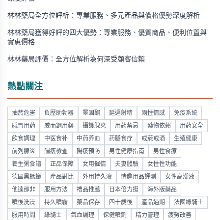
林林藥局全方位評析：專業服務、多元產品與價格優勢深度解析
林林藥局獲得好評的四大優勢：專業服務、優質商品、便利位置與
實惠價格
林林藥局評價：全方位解析為何深受顧客信賴
熱點關注
抽菸危害
負壓助勃器
睪固酮
延遲射精
兩性情感
免疫系統
感冒用药
威而鋼用藥
攝護腺炎
用药禁忌
藥物依賴
用药安全
飲食調理
中医食补
中药养血
药膳食疗
戒菸戒酒
生殖健康
前列腺炎
陽痿檢查
陽痿預防
男性健康指南
男性食療
養生粥食譜
正品保障
女用催情
夫妻體驗
女性性功能
德國黑螞蟻
產品對比
外用持久液
情趣用品評測
女性高潮液
他達那非
服用方法
禮品推薦
日本倍力挺
海外版藥品
噴後洗澡
持久噴霧
藥品保存
四十歲後
產品過期
法國綠騎士
服用時間
綠騎士
氣血調理
保健噴劑
精力管理
疲勞改善