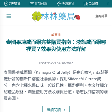
7天鑒賞
貨到付款
快速出貨
免運費
查詢訂單
威而鋼
泰國果凍威而鋼完整購買指南：液態威而鋼哪
裡買？效果與使用方法詳解
POSTED ON
07/20/2026
泰國果凍威而鋼（Kamagra Oral Jelly）是由印度Ajanta製藥
廠研發的創新口溶型壯陽藥物，採用Sildenafil Citrate成
分，內含七種水果口味，起效迅速、攜帶便利。本文詳細介
紹產品規格、劑量使用方法及購買管道，助您找到信賴的購
買來源。
繼續閱讀
→