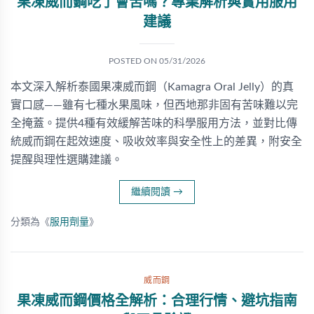
果凍威而鋼吃了會苦嗎？專業解析與實用服用
建議
POSTED ON
05/31/2026
本文深入解析泰國果凍威而鋼（Kamagra Oral Jelly）的真
實口感——雖有七種水果風味，但西地那非固有苦味難以完
全掩蓋。提供4種有效緩解苦味的科學服用方法，並對比傳
統威而鋼在起效速度、吸收效率與安全性上的差異，附安全
提醒與理性選購建議。
繼續閱讀
→
分類為《
服用劑量
》
威而鋼
果凍威而鋼價格全解析：合理行情、避坑指南