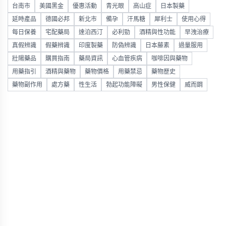
台南市
美國黑金
優惠活動
青光眼
高山症
日本製藥
延時產品
德國必邦
新北市
備孕
汗馬糖
犀利士
使用心得
每日保養
宅配藥局
達泊西汀
必利勁
酒精與性功能
早洩治療
真假辨識
假藥辨識
印度製藥
防偽辨識
日本藤素
過量服用
壯陽藥品
購買指南
藥局資訊
心血管疾病
咖啡因與藥物
用藥指引
酒精與藥物
藥物價格
用藥禁忌
藥物歷史
藥物副作用
處方藥
性生活
勃起功能障礙
男性保健
威而鋼