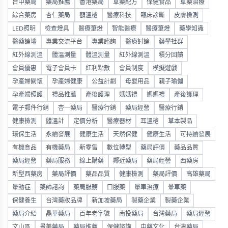
台中藥局
藥局推薦
香港藥局
草藥配方
保健食品
草藥治療
綜合藥房
杏仁藥局
額溫槍
醫療科技
臨床診斷
皮膚檢測
LED照明
檢查燈具
醫療筆燈
智能醫療
醫療筆燈
藥學知識
醫藥論壇
專業交流平台
專業諮詢
醫療討論
藥學社群
紅外線測溫
體溫測量
體溫測量
紅外線測溫
積分回饋
會員優惠
電子會員卡
紅利點數
會員制度
模擬遊戲
孕產婦關懷
孕產婦健康
公益計劃
母嬰用品
親子瑜伽
孕產婦照護
禮品推薦
產後護理
媽媽禮
媽媽禮
產後護理
電子郵件行銷
杏一藥局
醫療行銷
藥局經營
醫療行銷
健康檢測
體溫計
定價分析
醫療器材
耳溫槍
草本製品
環保生活
永續發展
健康生活
天然保健
健康生活
可持續發展
有機食品
有機藥局
新零售
數位轉型
藥局評價
藥品品質
藥局經營
藥局服務
線上購藥
鄰近藥局
藥局經營
西藥房
新型西藥房
藥局評價
藥品品質
健康檢測
藥局評價
高雄藥局
暈動症
藥師諮詢
藥局服務
口服藥
暈車治療
暈車藥
保健養生
台灣藥妝品牌
新加坡藥局
製藥企業
製藥企業
藥局介紹
晶華藥局
百年老字號
南投藥局
台灣藥局
藥局經營
文山區
景美藥局
藥局推薦
保健諮詢
中藥文化
台灣藥局