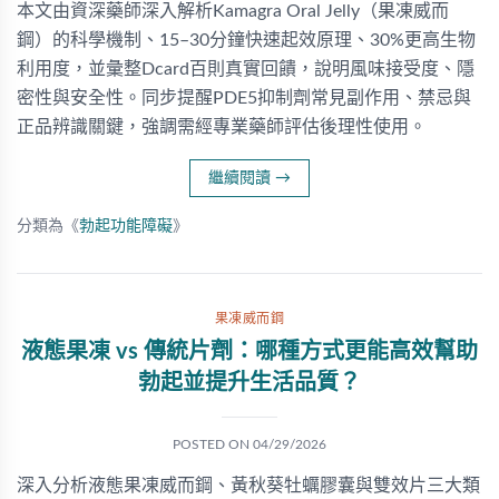
本文由資深藥師深入解析Kamagra Oral Jelly（果凍威而
鋼）的科學機制、15–30分鐘快速起效原理、30%更高生物
利用度，並彙整Dcard百則真實回饋，說明風味接受度、隱
密性與安全性。同步提醒PDE5抑制劑常見副作用、禁忌與
正品辨識關鍵，強調需經專業藥師評估後理性使用。
繼續閱讀
→
分類為《
勃起功能障礙
》
果凍威而鋼
液態果凍 vs 傳統片劑：哪種方式更能高效幫助
勃起並提升生活品質？
POSTED ON
04/29/2026
深入分析液態果凍威而鋼、黃秋葵牡蠣膠囊與雙效片三大類