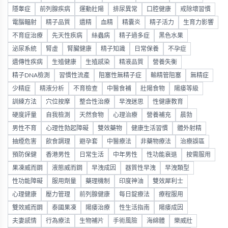
隱睾症
前列腺疾病
運動壯陽
排尿異常
口腔健康
戒除壞習慣
電腦輻射
精子品質
遺精
血精
精囊炎
精子活力
生育力影響
不育症治療
先天性疾病
絲蟲病
精子過多症
黑色水果
泌尿系統
腎虛
腎臟健康
精子知識
日常保養
不孕症
遺傳性疾病
生殖健康
生殖感染
精液品質
營養失衡
精子DNA檢測
習慣性流產
阻塞性無精子症
輸精管阻塞
無精症
少精症
精液分析
不育檢查
中醫食補
壯陽食物
陽痿等級
訓練方法
穴位按摩
整合性治療
早洩迷思
性健康教育
硬度評量
自我檢測
天然食物
心理治療
營養補充
晨勃
男性不育
心理性勃起障礙
雙效藥物
健康生活習慣
體外射精
抽煙危害
飲食調理
避孕套
中醫療法
非藥物療法
治療誤區
預防保健
香港男性
日常生活
中年男性
性功能衰退
按需服用
果凍威而鋼
液態威而鋼
早洩成因
器質性早洩
早洩類型
性功能障礙
服用劑量
藥理機制
印度神油
雙效犀利士
心理健康
壓力管理
前列腺健康
每日錠療法
療程服用
雙效威而鋼
泰國果凍
陽痿治療
性生活指南
陽痿成因
夫妻感情
行為療法
生物補片
手術風險
海綿體
樂威壯