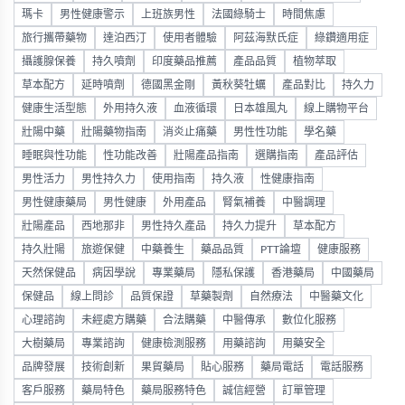
瑪卡
男性健康警示
上班族男性
法國綠騎士
時間焦慮
旅行攜帶藥物
達泊西汀
使用者體驗
阿茲海默氏症
綠鑽適用症
攝護腺保養
持久噴劑
印度藥品推薦
產品品質
植物萃取
草本配方
延時噴劑
德國黑金剛
黃秋葵牡蠣
產品對比
持久力
健康生活型態
外用持久液
血液循環
日本雄風丸
線上購物平台
壯陽中藥
壯陽藥物指南
消炎止痛藥
男性性功能
學名藥
睡眠與性功能
性功能改善
壯陽產品指南
選購指南
產品評估
男性活力
男性持久力
使用指南
持久液
性健康指南
男性健康藥局
男性健康
外用產品
腎氣補養
中醫調理
壯陽產品
西地那非
男性持久產品
持久力提升
草本配方
持久壯陽
旅遊保健
中藥養生
藥品品質
PTT論壇
健康服務
天然保健品
病因學說
專業藥局
隱私保護
香港藥局
中國藥局
保健品
線上問診
品質保證
草藥製劑
自然療法
中醫藥文化
心理諮詢
未經處方購藥
合法購藥
中醫傳承
數位化服務
大樹藥局
專業諮詢
健康檢測服務
用藥諮詢
用藥安全
品牌發展
技術創新
果貿藥局
貼心服務
藥局電話
電話服務
客戶服務
藥局特色
藥局服務特色
誠信經營
訂單管理