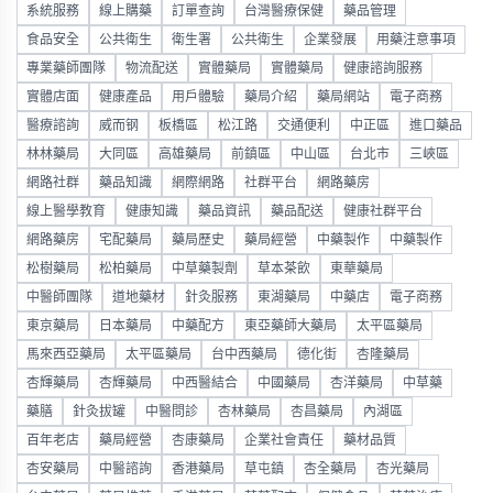
系統服務
線上購藥
訂單查詢
台灣醫療保健
藥品管理
食品安全
公共衛生
衛生署
公共衛生
企業發展
用藥注意事項
專業藥師團隊
物流配送
實體藥局
實體藥局
健康諮詢服務
實體店面
健康產品
用戶體驗
藥局介紹
藥局網站
電子商務
醫療諮詢
威而钢
板橋區
松江路
交通便利
中正區
進口藥品
林林藥局
大同區
高雄藥局
前鎮區
中山區
台北市
三峽區
網路社群
藥品知識
網際網路
社群平台
網路藥房
線上醫學教育
健康知識
藥品資訊
藥品配送
健康社群平台
網路藥房
宅配藥局
藥局歷史
藥局經營
中藥製作
中藥製作
松樹藥局
松柏藥局
中草藥製劑
草本茶飲
東華藥局
中醫師團隊
道地藥材
針灸服務
東湖藥局
中藥店
電子商務
東京藥局
日本藥局
中藥配方
東亞藥師大藥局
太平區藥局
馬來西亞藥局
太平區藥局
台中西藥局
德化街
杏隆藥局
杏輝藥局
杏輝藥局
中西醫結合
中國藥局
杏洋藥局
中草藥
藥膳
針灸拔罐
中醫問診
杏林藥局
杏昌藥局
內湖區
百年老店
藥局經營
杏康藥局
企業社會責任
藥材品質
杏安藥局
中醫諮詢
香港藥局
草屯鎮
杏全藥局
杏光藥局