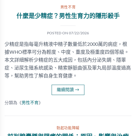
男性不育
什麼是少精症？男性生育力的隱形殺手
POSTED ON
07/22/2026
少精症是指每毫升精液中精子數量低於2000萬的病症，根
據WHO標準可分為輕度、中度、重度及極重度四個等級。
本文詳細解析少精症的五大成因，包括內分泌失調、隱睪
症、泌尿生殖系統感染、精索靜脈曲張及睪丸局部溫度過高
等，幫助男性了解自身生育健康。
繼續閱讀
→
分類為《
男性不育
》
勃起功能障礙