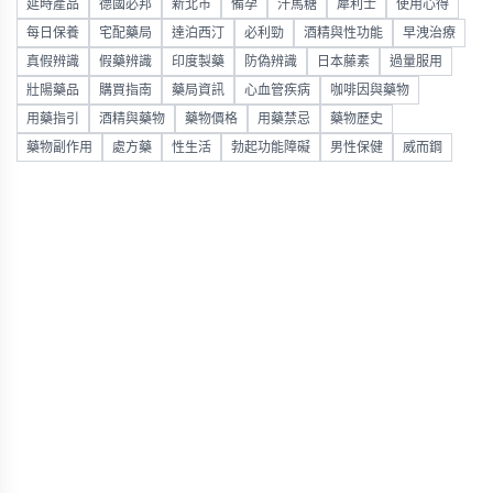
延時產品
德國必邦
新北市
備孕
汗馬糖
犀利士
使用心得
每日保養
宅配藥局
達泊西汀
必利勁
酒精與性功能
早洩治療
真假辨識
假藥辨識
印度製藥
防偽辨識
日本藤素
過量服用
壯陽藥品
購買指南
藥局資訊
心血管疾病
咖啡因與藥物
用藥指引
酒精與藥物
藥物價格
用藥禁忌
藥物歷史
藥物副作用
處方藥
性生活
勃起功能障礙
男性保健
威而鋼