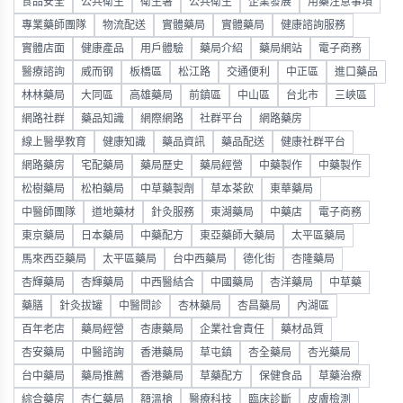
食品安全
公共衛生
衛生署
公共衛生
企業發展
用藥注意事項
專業藥師團隊
物流配送
實體藥局
實體藥局
健康諮詢服務
實體店面
健康產品
用戶體驗
藥局介紹
藥局網站
電子商務
醫療諮詢
威而钢
板橋區
松江路
交通便利
中正區
進口藥品
林林藥局
大同區
高雄藥局
前鎮區
中山區
台北市
三峽區
網路社群
藥品知識
網際網路
社群平台
網路藥房
線上醫學教育
健康知識
藥品資訊
藥品配送
健康社群平台
網路藥房
宅配藥局
藥局歷史
藥局經營
中藥製作
中藥製作
松樹藥局
松柏藥局
中草藥製劑
草本茶飲
東華藥局
中醫師團隊
道地藥材
針灸服務
東湖藥局
中藥店
電子商務
東京藥局
日本藥局
中藥配方
東亞藥師大藥局
太平區藥局
馬來西亞藥局
太平區藥局
台中西藥局
德化街
杏隆藥局
杏輝藥局
杏輝藥局
中西醫結合
中國藥局
杏洋藥局
中草藥
藥膳
針灸拔罐
中醫問診
杏林藥局
杏昌藥局
內湖區
百年老店
藥局經營
杏康藥局
企業社會責任
藥材品質
杏安藥局
中醫諮詢
香港藥局
草屯鎮
杏全藥局
杏光藥局
台中藥局
藥局推薦
香港藥局
草藥配方
保健食品
草藥治療
綜合藥房
杏仁藥局
額溫槍
醫療科技
臨床診斷
皮膚檢測