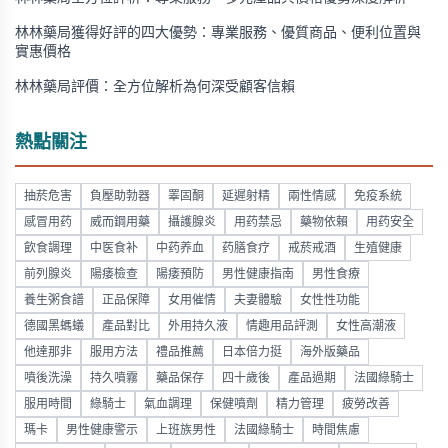
林林藥局獲得好評的四大優勢：專業服務、優質商品、便利位置與
實惠價格
林林藥局評價：全方位解析為何深受顧客信賴
熱點關注
抽菸危害
負壓助勃器
睪固酮
延遲射精
兩性情感
免疫系統
感冒用药
威而鋼用藥
攝護腺炎
用药禁忌
藥物依賴
用药安全
飲食調理
中医食补
中药养血
药膳食疗
戒菸戒酒
生殖健康
前列腺炎
陽痿檢查
陽痿預防
男性健康指南
男性食療
養生粥食譜
正品保障
女用催情
夫妻體驗
女性性功能
德國黑螞蟻
產品對比
外用持久液
情趣用品評測
女性高潮液
他達那非
服用方法
禮品推薦
日本倍力挺
海外版藥品
噴後洗澡
持久噴霧
藥品保存
四十歲後
產品過期
法國綠騎士
服用時間
綠騎士
氣血調理
保健噴劑
精力管理
疲勞改善
瑪卡
男性健康警示
上班族男性
法國綠騎士
時間焦慮