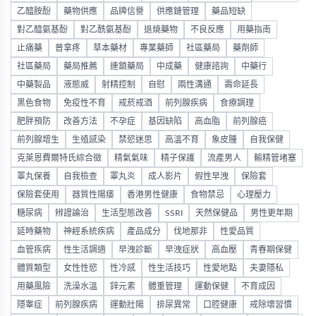
乙醯胺酚
藥物供應
品牌信譽
供應鏈管理
藥品短缺
對乙醯氨基酚
對乙酰氨基酚
退燒藥物
不良反應
用藥指南
止痛藥
普拿疼
草本藥材
專業藥師
社區藥局
藥劑師
社區藥局
藥局推薦
連鎖藥局
中成藥
健康諮詢
中藥行
中藥製品
液態威
射精控制
自慰
兩性溝通
壽命延長
黑色食物
免疫性不育
戒菸戒酒
前列腺疾病
食療調理
肥胖預防
改善方法
不孕症
基因缺陷
高血脂
前列腺癌
前列腺增生
生殖感染
禁慾迷思
高溫不育
象皮腫
自我保健
克萊恩費爾特氏綜合徵
精氣氣味
精子保護
流產男人
輸精管堵塞
睪丸保養
自我檢查
睪丸炎
成人影片
假性早洩
保險套
保險套使用
器質性陽痿
香港男性健康
食物禁忌
心理壓力
糖尿病
辨證論治
生活型態改善
SSRI
天然保健品
男性更年期
延時藥物
神經系統疾病
產品成分
伐地那非
性愛品質
血管疾病
性生活調適
早洩診斷
早洩症狀
高血壓
青春期保健
體質類型
女性性慾
性冷感
性生活技巧
性愛地點
夫妻隱私
用藥風險
洗澡水溫
鋅元素
體重管理
運動保健
不育成因
隱睾症
前列腺疾病
運動壯陽
排尿異常
口腔健康
戒除壞習慣