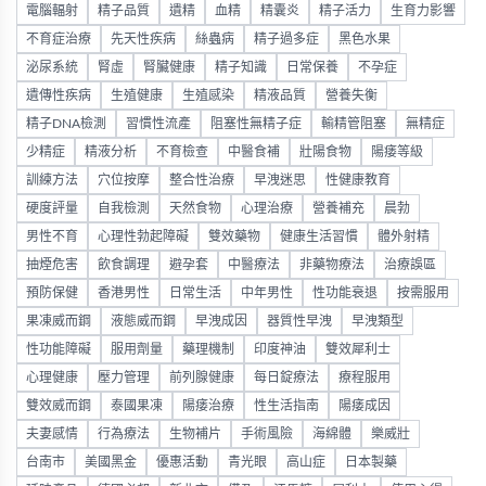
電腦輻射
精子品質
遺精
血精
精囊炎
精子活力
生育力影響
不育症治療
先天性疾病
絲蟲病
精子過多症
黑色水果
泌尿系統
腎虛
腎臟健康
精子知識
日常保養
不孕症
遺傳性疾病
生殖健康
生殖感染
精液品質
營養失衡
精子DNA檢測
習慣性流產
阻塞性無精子症
輸精管阻塞
無精症
少精症
精液分析
不育檢查
中醫食補
壯陽食物
陽痿等級
訓練方法
穴位按摩
整合性治療
早洩迷思
性健康教育
硬度評量
自我檢測
天然食物
心理治療
營養補充
晨勃
男性不育
心理性勃起障礙
雙效藥物
健康生活習慣
體外射精
抽煙危害
飲食調理
避孕套
中醫療法
非藥物療法
治療誤區
預防保健
香港男性
日常生活
中年男性
性功能衰退
按需服用
果凍威而鋼
液態威而鋼
早洩成因
器質性早洩
早洩類型
性功能障礙
服用劑量
藥理機制
印度神油
雙效犀利士
心理健康
壓力管理
前列腺健康
每日錠療法
療程服用
雙效威而鋼
泰國果凍
陽痿治療
性生活指南
陽痿成因
夫妻感情
行為療法
生物補片
手術風險
海綿體
樂威壯
台南市
美國黑金
優惠活動
青光眼
高山症
日本製藥