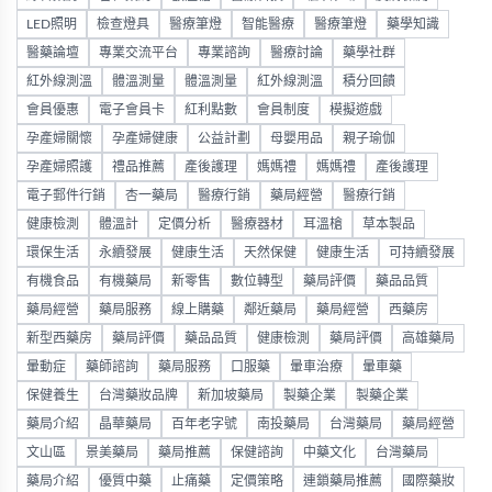
LED照明
檢查燈具
醫療筆燈
智能醫療
醫療筆燈
藥學知識
醫藥論壇
專業交流平台
專業諮詢
醫療討論
藥學社群
紅外線測溫
體溫測量
體溫測量
紅外線測溫
積分回饋
會員優惠
電子會員卡
紅利點數
會員制度
模擬遊戲
孕產婦關懷
孕產婦健康
公益計劃
母嬰用品
親子瑜伽
孕產婦照護
禮品推薦
產後護理
媽媽禮
媽媽禮
產後護理
電子郵件行銷
杏一藥局
醫療行銷
藥局經營
醫療行銷
健康檢測
體溫計
定價分析
醫療器材
耳溫槍
草本製品
環保生活
永續發展
健康生活
天然保健
健康生活
可持續發展
有機食品
有機藥局
新零售
數位轉型
藥局評價
藥品品質
藥局經營
藥局服務
線上購藥
鄰近藥局
藥局經營
西藥房
新型西藥房
藥局評價
藥品品質
健康檢測
藥局評價
高雄藥局
暈動症
藥師諮詢
藥局服務
口服藥
暈車治療
暈車藥
保健養生
台灣藥妝品牌
新加坡藥局
製藥企業
製藥企業
藥局介紹
晶華藥局
百年老字號
南投藥局
台灣藥局
藥局經營
文山區
景美藥局
藥局推薦
保健諮詢
中藥文化
台灣藥局
藥局介紹
優質中藥
止痛藥
定價策略
連鎖藥局推薦
國際藥妝