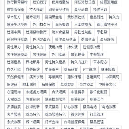
旅行攜帶藥物
達泊西汀
使用者體驗
阿茲海默氏症
綠鑽適用症
攝護腺保養
持久噴劑
印度藥品推薦
產品品質
植物萃取
草本配方
延時噴劑
德國黑金剛
黃秋葵牡蠣
產品對比
持久力
健康生活型態
外用持久液
血液循環
日本雄風丸
線上購物平台
壯陽中藥
壯陽藥物指南
消炎止痛藥
男性性功能
學名藥
睡眠與性功能
性功能改善
壯陽產品指南
選購指南
產品評估
男性活力
男性持久力
使用指南
持久液
性健康指南
男性健康藥局
男性健康
外用產品
腎氣補養
中醫調理
壯陽產品
西地那非
男性持久產品
持久力提升
草本配方
持久壯陽
旅遊保健
中藥養生
藥品品質
PTT論壇
健康服務
天然保健品
病因學說
專業藥局
隱私保護
香港藥局
中國藥局
保健品
線上問診
品質保證
草藥製劑
自然療法
中醫藥文化
心理諮詢
未經處方購藥
合法購藥
中醫傳承
數位化服務
大樹藥局
專業諮詢
健康檢測服務
用藥諮詢
用藥安全
品牌發展
技術創新
果貿藥局
貼心服務
藥局電話
電話服務
客戶服務
藥局特色
藥局服務特色
誠信經營
訂單管理
系統服務
線上購藥
訂單查詢
台灣醫療保健
藥品管理