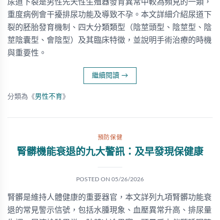
尿道下裂是男性先天性生殖器發育異常中較為頻見的一類，
重度病例會干擾排尿功能及導致不孕。本文詳細介紹尿道下
裂的胚胎發育機制、四大分類類型（陰莖頭型、陰莖型、陰
莖陰囊型、會陰型）及其臨床特徵，並說明手術治療的時機
與重要性。
繼續閱讀
→
分類為《
男性不育
》
預防保健
腎髒機能衰退的九大警訊：及早發現保健康
POSTED ON
05/26/2026
腎髒是維持人體健康的重要器官，本文詳列九項腎髒功能衰
退的常見警示信號，包括水腫現象、血壓異常升高、排尿量