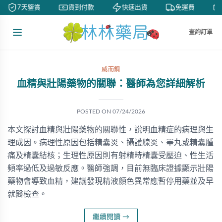
7天鑒賞
貨到付款
快速出貨
免運費
查詢訂單
威而鋼
血精與壯陽藥物的關聯：醫師為您詳細解析
POSTED ON
07/24/2026
本文探討血精與壯陽藥物的關聯性，說明血精症的病理與生
理成因。病理性原因包括精囊炎、攝護腺炎、睪丸或精囊腫
痛及精囊結核；生理性原因則有射精時精囊受壓迫、性生活
頻率過低及過敏反應。醫師強調，目前無臨床證據顯示壯陽
藥物會導致血精，建議發現精液顏色異常應暫停用藥並及早
就醫檢查。
繼續閱讀
→