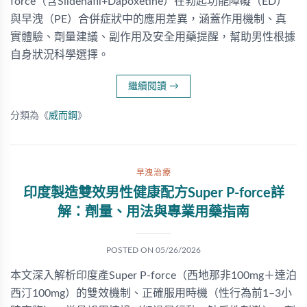
force（含Sildenafil+Dapoxetine）在勃起功能障礙（ED）
與早洩（PE）合併症狀中的應用差異，涵蓋作用機制、真
實體驗、劑量建議、副作用及安全用藥提醒，幫助男性根據
自身狀況科學選擇。
繼續閱讀
→
分類為《
威而鋼
》
早洩治療
印度製造雙效男性健康配方Super P-force詳
解：劑量、用法與專業用藥指南
POSTED ON
05/26/2026
本文深入解析印度產Super P-force（西地那非100mg＋達泊
西汀100mg）的雙效機制、正確服用時機（性行為前1–3小