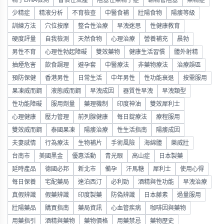
精子DNA檢測
習慣性流產
阻塞性無精子症
輸精管阻塞
無精症
少精症
精液分析
不育檢查
中醫食補
壯陽食物
陽痿等級
訓練方法
穴位按摩
整合性治療
早洩迷思
性健康教育
硬度評量
自我檢測
天然食物
心理治療
營養補充
晨勃
男性不育
心理性勃起障礙
雙效藥物
健康生活習慣
體外射精
抽煙危害
飲食調理
避孕套
中醫療法
非藥物療法
治療誤區
預防保健
香港男性
日常生活
中年男性
性功能衰退
按需服用
果凍威而鋼
液態威而鋼
早洩成因
器質性早洩
早洩類型
性功能障礙
服用劑量
藥理機制
印度神油
雙效犀利士
心理健康
壓力管理
前列腺健康
每日錠療法
療程服用
雙效威而鋼
泰國果凍
陽痿治療
性生活指南
陽痿成因
夫妻感情
行為療法
生物補片
手術風險
海綿體
樂威壯
台南市
美國黑金
優惠活動
青光眼
高山症
日本製藥
延時產品
德國必邦
新北市
備孕
汗馬糖
犀利士
使用心得
每日保養
宅配藥局
達泊西汀
必利勁
酒精與性功能
早洩治療
真假辨識
假藥辨識
印度製藥
防偽辨識
日本藤素
過量服用
壯陽藥品
購買指南
藥局資訊
心血管疾病
咖啡因與藥物
用藥指引
酒精與藥物
藥物價格
用藥禁忌
藥物歷史