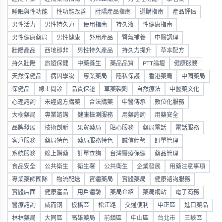
睡眠與性功能
性功能改善
壯陽產品指南
選購指南
產品評估
男性活力
男性持久力
使用指南
持久液
性健康指南
男性健康藥局
男性健康
外用產品
腎氣補養
中醫調理
壯陽產品
西地那非
男性持久產品
持久力提升
草本配方
持久壯陽
旅遊保健
中藥養生
藥品品質
PTT論壇
健康服務
天然保健品
病因學說
專業藥局
隱私保護
香港藥局
中國藥局
保健品
線上問診
品質保證
草藥製劑
自然療法
中醫藥文化
心理諮詢
未經處方購藥
合法購藥
中醫傳承
數位化服務
大樹藥局
專業諮詢
健康檢測服務
用藥諮詢
用藥安全
品牌發展
技術創新
果貿藥局
貼心服務
藥局電話
電話服務
客戶服務
藥局特色
藥局服務特色
誠信經營
訂單管理
系統服務
線上購藥
訂單查詢
台灣醫療保健
藥品管理
食品安全
公共衛生
衛生署
公共衛生
企業發展
用藥注意事項
專業藥師團隊
物流配送
實體藥局
實體藥局
健康諮詢服務
實體店面
健康產品
用戶體驗
藥局介紹
藥局網站
電子商務
醫療諮詢
威而钢
板橋區
松江路
交通便利
中正區
進口藥品
林林藥局
大同區
高雄藥局
前鎮區
中山區
台北市
三峽區