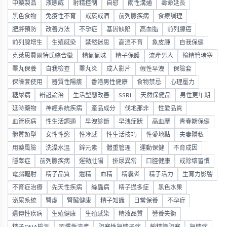
中藥製品
液態威
射精控制
自慰
兩性溝通
壽命延長
黑色食物
免疫性不育
戒菸戒酒
前列腺疾病
食療調理
肥胖預防
改善方法
不孕症
基因缺陷
高血脂
前列腺癌
前列腺增生
生殖感染
禁慾迷思
高溫不育
象皮腫
自我保健
克萊恩費爾特氏綜合徵
精氣氣味
精子保護
流產男人
輸精管堵塞
睪丸保養
自我檢查
睪丸炎
成人影片
假性早洩
保險套
保險套使用
器質性陽痿
香港男性健康
食物禁忌
心理壓力
糖尿病
辨證論治
生活型態改善
SSRI
天然保健品
男性更年期
延時藥物
神經系統疾病
產品成分
伐地那非
性愛品質
血管疾病
性生活調適
早洩診斷
早洩症狀
高血壓
青春期保健
體質類型
女性性慾
性冷感
性生活技巧
性愛地點
夫妻隱私
用藥風險
洗澡水溫
鋅元素
體重管理
運動保健
不育成因
隱睾症
前列腺疾病
運動壯陽
排尿異常
口腔健康
戒除壞習慣
電腦輻射
精子品質
遺精
血精
精囊炎
精子活力
生育力影響
不育症治療
先天性疾病
絲蟲病
精子過多症
黑色水果
泌尿系統
腎虛
腎臟健康
精子知識
日常保養
不孕症
遺傳性疾病
生殖健康
生殖感染
精液品質
營養失衡