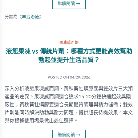
繼續閱讀
→
分類為《
早洩治療
》
果凍威而鋼
液態果凍 vs 傳統片劑：哪種方式更能高效幫助
勃起並提升生活品質？
POSTED ON
04/29/2026
深入分析液態果凍威而鋼、黃秋葵牡蠣膠囊與雙效片三大類
產品的差異。果凍威而鋼適合追求15-20分鐘快速起效與隱
蔽性；黃秋葵牡蠣膠囊適合長期體質調理與精力儲備；雙效
片則能同時解決助勃與耐力問題，提供超長待機效果。本文
幫你根據使用場景做出最佳選擇。
繼續閱讀
→