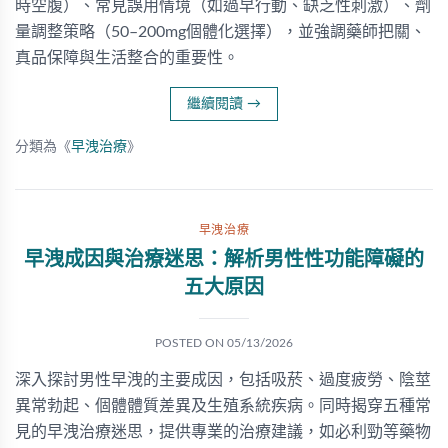
時空腹）、常見誤用情境（如過早行動、缺乏性刺激）、劑
量調整策略（50–200mg個體化選擇），並強調藥師把關、
真品保障與生活整合的重要性。
繼續閱讀
→
分類為《
早洩治療
》
早洩治療
早洩成因與治療迷思：解析男性性功能障礙的
五大原因
POSTED ON
05/13/2026
深入探討男性早洩的主要成因，包括吸菸、過度疲勞、陰莖
異常勃起、個體體質差異及生殖系統疾病。同時揭穿五種常
見的早洩治療迷思，提供專業的治療建議，如必利勁等藥物