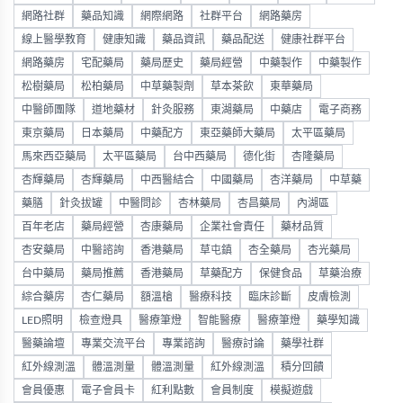
網路社群
藥品知識
網際網路
社群平台
網路藥房
線上醫學教育
健康知識
藥品資訊
藥品配送
健康社群平台
網路藥房
宅配藥局
藥局歷史
藥局經營
中藥製作
中藥製作
松樹藥局
松柏藥局
中草藥製劑
草本茶飲
東華藥局
中醫師團隊
道地藥材
針灸服務
東湖藥局
中藥店
電子商務
東京藥局
日本藥局
中藥配方
東亞藥師大藥局
太平區藥局
馬來西亞藥局
太平區藥局
台中西藥局
德化街
杏隆藥局
杏輝藥局
杏輝藥局
中西醫結合
中國藥局
杏洋藥局
中草藥
藥膳
針灸拔罐
中醫問診
杏林藥局
杏昌藥局
內湖區
百年老店
藥局經營
杏康藥局
企業社會責任
藥材品質
杏安藥局
中醫諮詢
香港藥局
草屯鎮
杏全藥局
杏光藥局
台中藥局
藥局推薦
香港藥局
草藥配方
保健食品
草藥治療
綜合藥房
杏仁藥局
額溫槍
醫療科技
臨床診斷
皮膚檢測
LED照明
檢查燈具
醫療筆燈
智能醫療
醫療筆燈
藥學知識
醫藥論壇
專業交流平台
專業諮詢
醫療討論
藥學社群
紅外線測溫
體溫測量
體溫測量
紅外線測溫
積分回饋
會員優惠
電子會員卡
紅利點數
會員制度
模擬遊戲