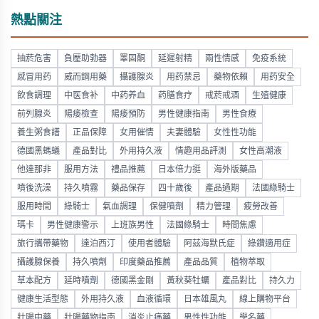
熱點關注
抽菸危害
負壓助勃器
睪固酮
延遲射精
兩性情感
免疫系統
感冒用药
威而鋼用藥
攝護腺炎
用药禁忌
藥物依賴
用药安全
飲食調理
中医食补
中药养血
药膳食疗
戒菸戒酒
生殖健康
前列腺炎
陽痿檢查
陽痿預防
男性健康指南
男性食療
養生粥食譜
正品保障
女用催情
夫妻體驗
女性性功能
德國黑螞蟻
產品對比
外用持久液
情趣用品評測
女性高潮液
他達那非
服用方法
禮品推薦
日本倍力挺
海外版藥品
噴後洗澡
持久噴霧
藥品保存
四十歲後
產品過期
法國綠騎士
服用時間
綠騎士
氣血調理
保健噴劑
精力管理
疲勞改善
瑪卡
男性健康警示
上班族男性
法國綠騎士
時間焦慮
旅行攜帶藥物
達泊西汀
使用者體驗
阿茲海默氏症
綠鑽適用症
攝護腺保養
持久噴劑
印度藥品推薦
產品品質
植物萃取
草本配方
延時噴劑
德國黑金剛
黃秋葵牡蠣
產品對比
持久力
健康生活型態
外用持久液
血液循環
日本雄風丸
線上購物平台
壯陽中藥
壯陽藥物指南
消炎止痛藥
男性性功能
學名藥