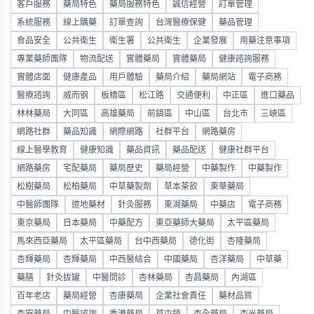
客戶服務
藥局特色
藥局服務特色
誠信經營
訂單管理
系統服務
線上購藥
訂單查詢
台灣醫療保健
藥品管理
食品安全
公共衛生
衛生署
公共衛生
企業發展
用藥注意事項
專業藥師團隊
物流配送
實體藥局
實體藥局
健康諮詢服務
實體店面
健康產品
用戶體驗
藥局介紹
藥局網站
電子商務
醫療諮詢
威而钢
板橋區
松江路
交通便利
中正區
進口藥品
林林藥局
大同區
高雄藥局
前鎮區
中山區
台北市
三峽區
網路社群
藥品知識
網際網路
社群平台
網路藥房
線上醫學教育
健康知識
藥品資訊
藥品配送
健康社群平台
網路藥房
宅配藥局
藥局歷史
藥局經營
中藥製作
中藥製作
松樹藥局
松柏藥局
中草藥製劑
草本茶飲
東華藥局
中醫師團隊
道地藥材
針灸服務
東湖藥局
中藥店
電子商務
東京藥局
日本藥局
中藥配方
東亞藥師大藥局
太平區藥局
馬來西亞藥局
太平區藥局
台中西藥局
德化街
杏隆藥局
杏輝藥局
杏輝藥局
中西醫結合
中國藥局
杏洋藥局
中草藥
藥膳
針灸拔罐
中醫問診
杏林藥局
杏昌藥局
內湖區
百年老店
藥局經營
杏康藥局
企業社會責任
藥材品質