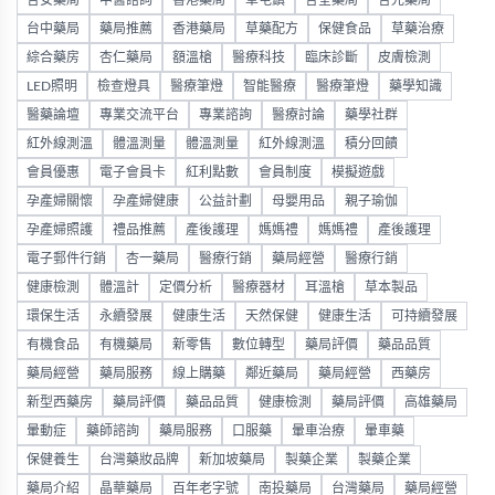
杏安藥局
中醫諮詢
香港藥局
草屯鎮
杏全藥局
杏光藥局
台中藥局
藥局推薦
香港藥局
草藥配方
保健食品
草藥治療
綜合藥房
杏仁藥局
額溫槍
醫療科技
臨床診斷
皮膚檢測
LED照明
檢查燈具
醫療筆燈
智能醫療
醫療筆燈
藥學知識
醫藥論壇
專業交流平台
專業諮詢
醫療討論
藥學社群
紅外線測溫
體溫測量
體溫測量
紅外線測溫
積分回饋
會員優惠
電子會員卡
紅利點數
會員制度
模擬遊戲
孕產婦關懷
孕產婦健康
公益計劃
母嬰用品
親子瑜伽
孕產婦照護
禮品推薦
產後護理
媽媽禮
媽媽禮
產後護理
電子郵件行銷
杏一藥局
醫療行銷
藥局經營
醫療行銷
健康檢測
體溫計
定價分析
醫療器材
耳溫槍
草本製品
環保生活
永續發展
健康生活
天然保健
健康生活
可持續發展
有機食品
有機藥局
新零售
數位轉型
藥局評價
藥品品質
藥局經營
藥局服務
線上購藥
鄰近藥局
藥局經營
西藥房
新型西藥房
藥局評價
藥品品質
健康檢測
藥局評價
高雄藥局
暈動症
藥師諮詢
藥局服務
口服藥
暈車治療
暈車藥
保健養生
台灣藥妝品牌
新加坡藥局
製藥企業
製藥企業
藥局介紹
晶華藥局
百年老字號
南投藥局
台灣藥局
藥局經營