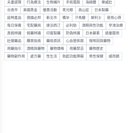
夫妻感情
行為療法
生物補片
手術風險
海綿體
樂威壯
台南市
美國黑金
優惠活動
青光眼
高山症
日本製藥
延時產品
德國必邦
新北市
備孕
汗馬糖
犀利士
使用心得
每日保養
宅配藥局
達泊西汀
必利勁
酒精與性功能
早洩治療
真假辨識
假藥辨識
印度製藥
防偽辨識
日本藤素
過量服用
壯陽藥品
購買指南
藥局資訊
心血管疾病
咖啡因與藥物
用藥指引
酒精與藥物
藥物價格
用藥禁忌
藥物歷史
藥物副作用
處方藥
性生活
勃起功能障礙
男性保健
威而鋼