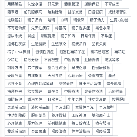
用藥風險
洗澡水溫
鋅元素
體重管理
運動保健
不育成因
隱睾症
前列腺疾病
運動壯陽
排尿異常
口腔健康
戒除壞習慣
電腦輻射
精子品質
遺精
血精
精囊炎
精子活力
生育力影響
不育症治療
先天性疾病
絲蟲病
精子過多症
黑色水果
泌尿系統
腎虛
腎臟健康
精子知識
日常保養
不孕症
遺傳性疾病
生殖健康
生殖感染
精液品質
營養失衡
精子DNA檢測
習慣性流產
阻塞性無精子症
輸精管阻塞
無精症
少精症
精液分析
不育檢查
中醫食補
壯陽食物
陽痿等級
訓練方法
穴位按摩
整合性治療
早洩迷思
性健康教育
硬度評量
自我檢測
天然食物
心理治療
營養補充
晨勃
男性不育
心理性勃起障礙
雙效藥物
健康生活習慣
體外射精
抽煙危害
飲食調理
避孕套
中醫療法
非藥物療法
治療誤區
預防保健
香港男性
日常生活
中年男性
性功能衰退
按需服用
果凍威而鋼
液態威而鋼
早洩成因
器質性早洩
早洩類型
性功能障礙
服用劑量
藥理機制
印度神油
雙效犀利士
心理健康
壓力管理
前列腺健康
每日錠療法
療程服用
雙效威而鋼
泰國果凍
陽痿治療
性生活指南
陽痿成因