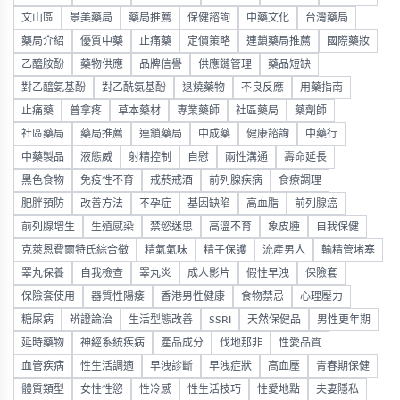
文山區
景美藥局
藥局推薦
保健諮詢
中藥文化
台灣藥局
藥局介紹
優質中藥
止痛藥
定價策略
連鎖藥局推薦
國際藥妝
乙醯胺酚
藥物供應
品牌信譽
供應鏈管理
藥品短缺
對乙醯氨基酚
對乙酰氨基酚
退燒藥物
不良反應
用藥指南
止痛藥
普拿疼
草本藥材
專業藥師
社區藥局
藥劑師
社區藥局
藥局推薦
連鎖藥局
中成藥
健康諮詢
中藥行
中藥製品
液態威
射精控制
自慰
兩性溝通
壽命延長
黑色食物
免疫性不育
戒菸戒酒
前列腺疾病
食療調理
肥胖預防
改善方法
不孕症
基因缺陷
高血脂
前列腺癌
前列腺增生
生殖感染
禁慾迷思
高溫不育
象皮腫
自我保健
克萊恩費爾特氏綜合徵
精氣氣味
精子保護
流產男人
輸精管堵塞
睪丸保養
自我檢查
睪丸炎
成人影片
假性早洩
保險套
保險套使用
器質性陽痿
香港男性健康
食物禁忌
心理壓力
糖尿病
辨證論治
生活型態改善
SSRI
天然保健品
男性更年期
延時藥物
神經系統疾病
產品成分
伐地那非
性愛品質
血管疾病
性生活調適
早洩診斷
早洩症狀
高血壓
青春期保健
體質類型
女性性慾
性冷感
性生活技巧
性愛地點
夫妻隱私