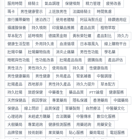
服用時間
綠騎士
氣血調理
保健噴劑
精力管理
疲勞改善
瑪卡
男性健康警示
上班族男性
法國綠騎士
時間焦慮
旅行攜帶藥物
達泊西汀
使用者體驗
阿茲海默氏症
綠鑽適用症
攝護腺保養
持久噴劑
印度藥品推薦
產品品質
植物萃取
草本配方
延時噴劑
德國黑金剛
黃秋葵牡蠣
產品對比
持久力
健康生活型態
外用持久液
血液循環
日本雄風丸
線上購物平台
壯陽中藥
壯陽藥物指南
消炎止痛藥
男性性功能
學名藥
睡眠與性功能
性功能改善
壯陽產品指南
選購指南
產品評估
男性活力
男性持久力
使用指南
持久液
性健康指南
男性健康藥局
男性健康
外用產品
腎氣補養
中醫調理
壯陽產品
西地那非
男性持久產品
持久力提升
草本配方
持久壯陽
旅遊保健
中藥養生
藥品品質
PTT論壇
健康服務
天然保健品
病因學說
專業藥局
隱私保護
香港藥局
中國藥局
保健品
線上問診
品質保證
草藥製劑
自然療法
中醫藥文化
心理諮詢
未經處方購藥
合法購藥
中醫傳承
數位化服務
大樹藥局
專業諮詢
健康檢測服務
用藥諮詢
用藥安全
品牌發展
技術創新
果貿藥局
貼心服務
藥局電話
電話服務