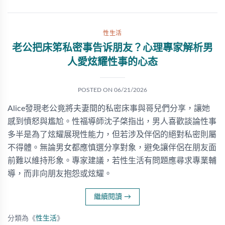
性生活
老公把床笫私密事告诉朋友？心理專家解析男
人愛炫耀性事的心态
POSTED ON
06/21/2026
Alice發現老公竟將夫妻間的私密床事與哥兒們分享，讓她
感到憤怒與尷尬。性福導師沈子棨指出，男人喜歡談論性事
多半是為了炫耀展現性能力，但若涉及伴侶的絕對私密則屬
不得體。無論男女都應慎選分享對象，避免讓伴侶在朋友面
前難以維持形象。專家建議，若性生活有問題應尋求專業輔
導，而非向朋友抱怨或炫耀。
繼續閱讀
→
分類為《
性生活
》