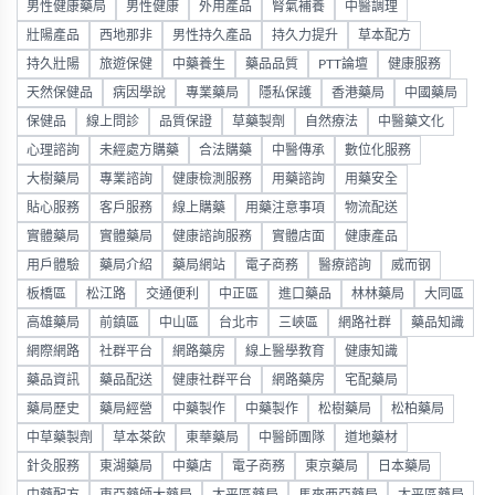
男性健康藥局
男性健康
外用產品
腎氣補養
中醫調理
壯陽產品
西地那非
男性持久產品
持久力提升
草本配方
持久壯陽
旅遊保健
中藥養生
藥品品質
PTT論壇
健康服務
天然保健品
病因學說
專業藥局
隱私保護
香港藥局
中國藥局
保健品
線上問診
品質保證
草藥製劑
自然療法
中醫藥文化
心理諮詢
未經處方購藥
合法購藥
中醫傳承
數位化服務
大樹藥局
專業諮詢
健康檢測服務
用藥諮詢
用藥安全
貼心服務
客戶服務
線上購藥
用藥注意事項
物流配送
實體藥局
實體藥局
健康諮詢服務
實體店面
健康產品
用戶體驗
藥局介紹
藥局網站
電子商務
醫療諮詢
威而钢
板橋區
松江路
交通便利
中正區
進口藥品
林林藥局
大同區
高雄藥局
前鎮區
中山區
台北市
三峽區
網路社群
藥品知識
網際網路
社群平台
網路藥房
線上醫學教育
健康知識
藥品資訊
藥品配送
健康社群平台
網路藥房
宅配藥局
藥局歷史
藥局經營
中藥製作
中藥製作
松樹藥局
松柏藥局
中草藥製劑
草本茶飲
東華藥局
中醫師團隊
道地藥材
針灸服務
東湖藥局
中藥店
電子商務
東京藥局
日本藥局