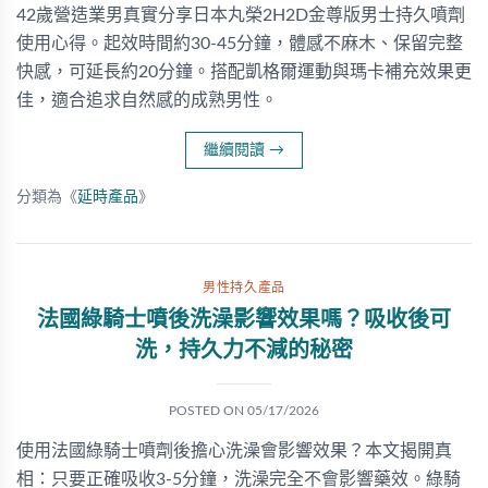
42歲營造業男真實分享日本丸榮2H2D金尊版男士持久噴劑
使用心得。起效時間約30-45分鐘，體感不麻木、保留完整
快感，可延長約20分鐘。搭配凱格爾運動與瑪卡補充效果更
佳，適合追求自然感的成熟男性。
繼續閱讀
→
分類為《
延時產品
》
男性持久產品
法國綠騎士噴後洗澡影響效果嗎？吸收後可
洗，持久力不減的秘密
POSTED ON
05/17/2026
使用法國綠騎士噴劑後擔心洗澡會影響效果？本文揭開真
相：只要正確吸收3-5分鐘，洗澡完全不會影響藥效。綠騎