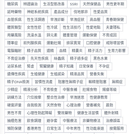
糖尿病
辨證論治
生活型態改善
SSRI
天然保健品
男性更年期
延時藥物
神經系統疾病
產品成分
伐地那非
性愛品質
血管疾病
性生活調適
早洩診斷
早洩症狀
高血壓
青春期保健
體質類型
女性性慾
性冷感
性生活技巧
性愛地點
夫妻隱私
用藥風險
洗澡水溫
鋅元素
體重管理
運動保健
不育成因
隱睾症
前列腺疾病
運動壯陽
排尿異常
口腔健康
戒除壞習慣
電腦輻射
精子品質
遺精
血精
精囊炎
精子活力
生育力影響
不育症治療
先天性疾病
絲蟲病
精子過多症
黑色水果
泌尿系統
腎虛
腎臟健康
精子知識
日常保養
不孕症
遺傳性疾病
生殖健康
生殖感染
精液品質
營養失衡
精子DNA檢測
習慣性流產
阻塞性無精子症
輸精管阻塞
無精症
少精症
精液分析
不育檢查
中醫食補
壯陽食物
陽痿等級
訓練方法
穴位按摩
整合性治療
早洩迷思
性健康教育
硬度評量
自我檢測
天然食物
心理治療
營養補充
晨勃
男性不育
心理性勃起障礙
雙效藥物
健康生活習慣
體外射精
抽煙危害
飲食調理
避孕套
中醫療法
非藥物療法
治療誤區
預防保健
香港男性
日常生活
中年男性
性功能衰退
按需服用