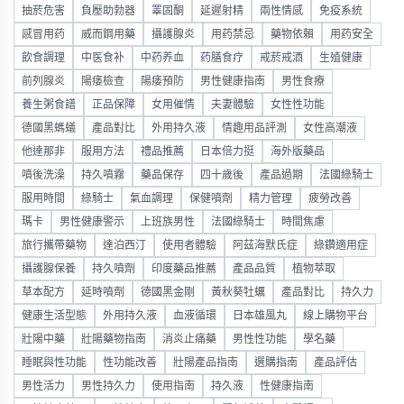
抽菸危害
負壓助勃器
睪固酮
延遲射精
兩性情感
免疫系統
感冒用药
威而鋼用藥
攝護腺炎
用药禁忌
藥物依賴
用药安全
飲食調理
中医食补
中药养血
药膳食疗
戒菸戒酒
生殖健康
前列腺炎
陽痿檢查
陽痿預防
男性健康指南
男性食療
養生粥食譜
正品保障
女用催情
夫妻體驗
女性性功能
德國黑螞蟻
產品對比
外用持久液
情趣用品評測
女性高潮液
他達那非
服用方法
禮品推薦
日本倍力挺
海外版藥品
噴後洗澡
持久噴霧
藥品保存
四十歲後
產品過期
法國綠騎士
服用時間
綠騎士
氣血調理
保健噴劑
精力管理
疲勞改善
瑪卡
男性健康警示
上班族男性
法國綠騎士
時間焦慮
旅行攜帶藥物
達泊西汀
使用者體驗
阿茲海默氏症
綠鑽適用症
攝護腺保養
持久噴劑
印度藥品推薦
產品品質
植物萃取
草本配方
延時噴劑
德國黑金剛
黃秋葵牡蠣
產品對比
持久力
健康生活型態
外用持久液
血液循環
日本雄風丸
線上購物平台
壯陽中藥
壯陽藥物指南
消炎止痛藥
男性性功能
學名藥
睡眠與性功能
性功能改善
壯陽產品指南
選購指南
產品評估
男性活力
男性持久力
使用指南
持久液
性健康指南