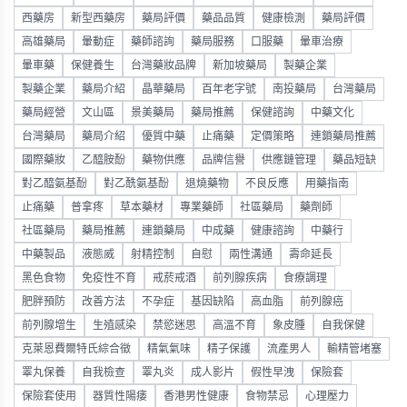
西藥房
新型西藥房
藥局評價
藥品品質
健康檢測
藥局評價
高雄藥局
暈動症
藥師諮詢
藥局服務
口服藥
暈車治療
暈車藥
保健養生
台灣藥妝品牌
新加坡藥局
製藥企業
製藥企業
藥局介紹
晶華藥局
百年老字號
南投藥局
台灣藥局
藥局經營
文山區
景美藥局
藥局推薦
保健諮詢
中藥文化
台灣藥局
藥局介紹
優質中藥
止痛藥
定價策略
連鎖藥局推薦
國際藥妝
乙醯胺酚
藥物供應
品牌信譽
供應鏈管理
藥品短缺
對乙醯氨基酚
對乙酰氨基酚
退燒藥物
不良反應
用藥指南
止痛藥
普拿疼
草本藥材
專業藥師
社區藥局
藥劑師
社區藥局
藥局推薦
連鎖藥局
中成藥
健康諮詢
中藥行
中藥製品
液態威
射精控制
自慰
兩性溝通
壽命延長
黑色食物
免疫性不育
戒菸戒酒
前列腺疾病
食療調理
肥胖預防
改善方法
不孕症
基因缺陷
高血脂
前列腺癌
前列腺增生
生殖感染
禁慾迷思
高溫不育
象皮腫
自我保健
克萊恩費爾特氏綜合徵
精氣氣味
精子保護
流產男人
輸精管堵塞
睪丸保養
自我檢查
睪丸炎
成人影片
假性早洩
保險套
保險套使用
器質性陽痿
香港男性健康
食物禁忌
心理壓力