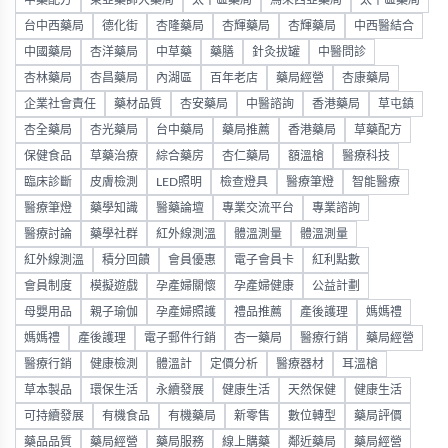
中藥配方
東亞藥師大藥局
太平區藥局
馬來西亞藥局
太平區藥局
台中西藥局
德化街
杏隆藥局
杏輝藥局
杏輝藥局
中西醫結合
中國藥局
杏洋藥局
中草藥
藥膳
針灸拔罐
中醫問診
杏林藥局
杏昌藥局
內湖區
百年老店
藥局經營
杏康藥局
企業社會責任
藥材品質
杏安藥局
中醫諮詢
香港藥局
草屯鎮
杏全藥局
杏光藥局
台中藥局
藥局推薦
香港藥局
草藥配方
保健食品
草藥治療
綜合藥房
杏仁藥局
額溫槍
醫療科技
臨床診斷
皮膚檢測
LED照明
檢查燈具
醫療筆燈
智能醫療
醫療筆燈
藥學知識
醫藥論壇
專業交流平台
專業諮詢
醫療討論
藥學社群
紅外線測溫
體溫測量
體溫測量
紅外線測溫
積分回饋
會員優惠
電子會員卡
紅利點數
會員制度
模擬遊戲
孕產婦關懷
孕產婦健康
公益計劃
母嬰用品
親子瑜伽
孕產婦照護
禮品推薦
產後護理
媽媽禮
媽媽禮
產後護理
電子郵件行銷
杏一藥局
醫療行銷
藥局經營
醫療行銷
健康檢測
體溫計
定價分析
醫療器材
耳溫槍
草本製品
環保生活
永續發展
健康生活
天然保健
健康生活
可持續發展
有機食品
有機藥局
新零售
數位轉型
藥局評價
藥品品質
藥局經營
藥局服務
線上購藥
鄰近藥局
藥局經營