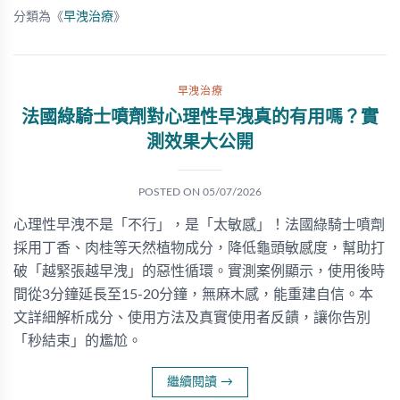
分類為《
早洩治療
》
早洩治療
法國綠騎士噴劑對心理性早洩真的有用嗎？實
測效果大公開
POSTED ON
05/07/2026
心理性早洩不是「不行」，是「太敏感」！法國綠騎士噴劑
採用丁香、肉桂等天然植物成分，降低龜頭敏感度，幫助打
破「越緊張越早洩」的惡性循環。實測案例顯示，使用後時
間從3分鐘延長至15-20分鐘，無麻木感，能重建自信。本
文詳細解析成分、使用方法及真實使用者反饋，讓你告別
「秒結束」的尷尬。
繼續閱讀
→