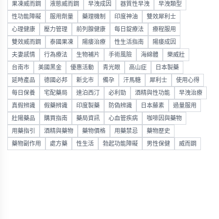
果凍威而鋼
液態威而鋼
早洩成因
器質性早洩
早洩類型
性功能障礙
服用劑量
藥理機制
印度神油
雙效犀利士
心理健康
壓力管理
前列腺健康
每日錠療法
療程服用
雙效威而鋼
泰國果凍
陽痿治療
性生活指南
陽痿成因
夫妻感情
行為療法
生物補片
手術風險
海綿體
樂威壯
台南市
美國黑金
優惠活動
青光眼
高山症
日本製藥
延時產品
德國必邦
新北市
備孕
汗馬糖
犀利士
使用心得
每日保養
宅配藥局
達泊西汀
必利勁
酒精與性功能
早洩治療
真假辨識
假藥辨識
印度製藥
防偽辨識
日本藤素
過量服用
壯陽藥品
購買指南
藥局資訊
心血管疾病
咖啡因與藥物
用藥指引
酒精與藥物
藥物價格
用藥禁忌
藥物歷史
藥物副作用
處方藥
性生活
勃起功能障礙
男性保健
威而鋼