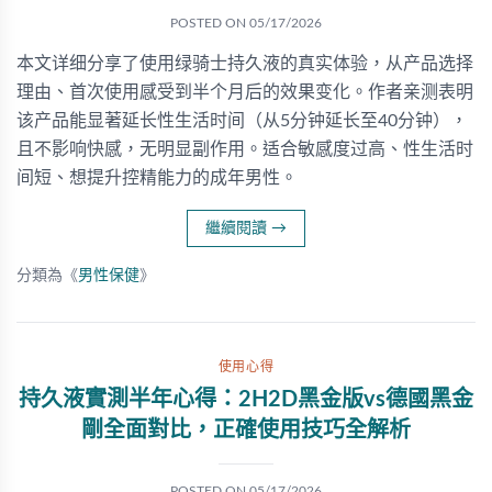
POSTED ON
05/17/2026
本文详细分享了使用绿骑士持久液的真实体验，从产品选择
理由、首次使用感受到半个月后的效果变化。作者亲测表明
该产品能显著延长性生活时间（从5分钟延长至40分钟），
且不影响快感，无明显副作用。适合敏感度过高、性生活时
间短、想提升控精能力的成年男性。
繼續閱讀
→
分類為《
男性保健
》
使用心得
持久液實測半年心得：2H2D黑金版vs德國黑金
剛全面對比，正確使用技巧全解析
POSTED ON
05/17/2026