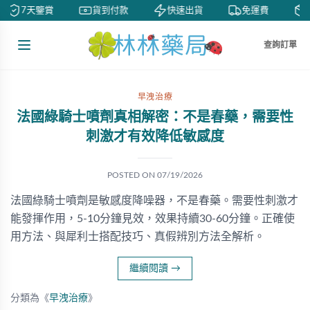
7天鑒賞
貨到付款
快速出貨
免運費
查詢訂單
早洩治療
法國綠騎士噴劑真相解密：不是春藥，需要性
刺激才有效降低敏感度
POSTED ON
07/19/2026
法國綠騎士噴劑是敏感度降噪器，不是春藥。需要性刺激才
能發揮作用，5-10分鐘見效，效果持續30-60分鐘。正確使
用方法、與犀利士搭配技巧、真假辨別方法全解析。
繼續閱讀
→
分類為《
早洩治療
》