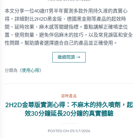
本文分享一位40歲IT男半年實測多款外用持久液的真實心
得，詳細對比2H2D黑金版、德國黑金剛等產品的起效時
間、延時效果、麻木感等關鍵指標。重點講解正確噴塗位
置、使用劑量、避免伴侶麻木的技巧，以及常見誤區和安全
性問題，幫助讀者選擇適合自己的產品並正確使用。
繼續閱讀
→
分類為《
使用心得
》
延時產品
2H2D金尊版實測心得：不麻木的持久噴劑，起
效30分鐘延長20分鐘的真實體驗
POSTED ON
05/17/2026