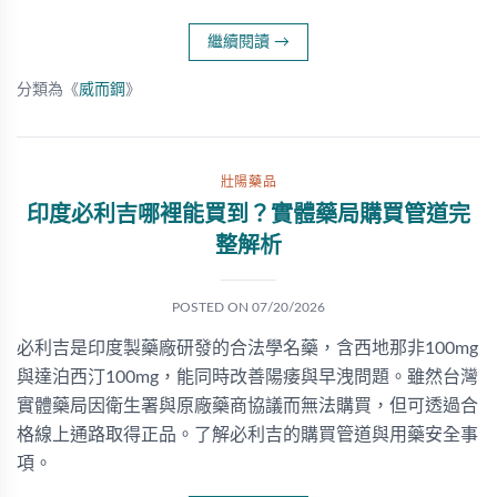
繼續閱讀
→
分類為《
威而鋼
》
壯陽藥品
印度必利吉哪裡能買到？實體藥局購買管道完
整解析
POSTED ON
07/20/2026
必利吉是印度製藥廠研發的合法學名藥，含西地那非100mg
與達泊西汀100mg，能同時改善陽痿與早洩問題。雖然台灣
實體藥局因衛生署與原廠藥商協議而無法購買，但可透過合
格線上通路取得正品。了解必利吉的購買管道與用藥安全事
項。