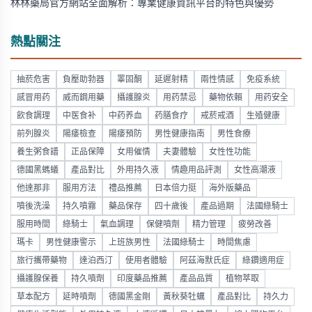
林林藥局官方網站全面解析：專業健康資訊平台的特色與優勢
熱點關注
抽菸危害
負壓助勃器
睪固酮
延遲射精
兩性情感
免疫系統
感冒用药
威而鋼用藥
攝護腺炎
用药禁忌
藥物依賴
用药安全
飲食調理
中医食补
中药养血
药膳食疗
戒菸戒酒
生殖健康
前列腺炎
陽痿檢查
陽痿預防
男性健康指南
男性食療
養生粥食譜
正品保障
女用催情
夫妻體驗
女性性功能
德國黑螞蟻
產品對比
外用持久液
情趣用品評測
女性高潮液
他達那非
服用方法
禮品推薦
日本倍力挺
海外版藥品
噴後洗澡
持久噴霧
藥品保存
四十歲後
產品過期
法國綠騎士
服用時間
綠騎士
氣血調理
保健噴劑
精力管理
疲勞改善
瑪卡
男性健康警示
上班族男性
法國綠騎士
時間焦慮
旅行攜帶藥物
達泊西汀
使用者體驗
阿茲海默氏症
綠鑽適用症
攝護腺保養
持久噴劑
印度藥品推薦
產品品質
植物萃取
草本配方
延時噴劑
德國黑金剛
黃秋葵牡蠣
產品對比
持久力