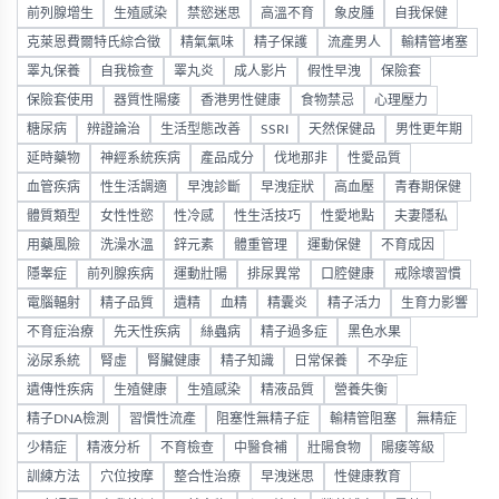
前列腺增生
生殖感染
禁慾迷思
高溫不育
象皮腫
自我保健
克萊恩費爾特氏綜合徵
精氣氣味
精子保護
流產男人
輸精管堵塞
睪丸保養
自我檢查
睪丸炎
成人影片
假性早洩
保險套
保險套使用
器質性陽痿
香港男性健康
食物禁忌
心理壓力
糖尿病
辨證論治
生活型態改善
SSRI
天然保健品
男性更年期
延時藥物
神經系統疾病
產品成分
伐地那非
性愛品質
血管疾病
性生活調適
早洩診斷
早洩症狀
高血壓
青春期保健
體質類型
女性性慾
性冷感
性生活技巧
性愛地點
夫妻隱私
用藥風險
洗澡水溫
鋅元素
體重管理
運動保健
不育成因
隱睾症
前列腺疾病
運動壯陽
排尿異常
口腔健康
戒除壞習慣
電腦輻射
精子品質
遺精
血精
精囊炎
精子活力
生育力影響
不育症治療
先天性疾病
絲蟲病
精子過多症
黑色水果
泌尿系統
腎虛
腎臟健康
精子知識
日常保養
不孕症
遺傳性疾病
生殖健康
生殖感染
精液品質
營養失衡
精子DNA檢測
習慣性流產
阻塞性無精子症
輸精管阻塞
無精症
少精症
精液分析
不育檢查
中醫食補
壯陽食物
陽痿等級
訓練方法
穴位按摩
整合性治療
早洩迷思
性健康教育