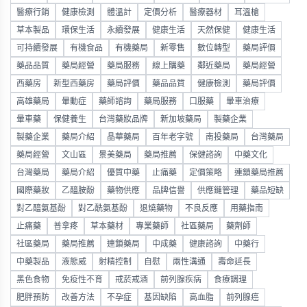
醫療行銷
健康檢測
體溫計
定價分析
醫療器材
耳溫槍
草本製品
環保生活
永續發展
健康生活
天然保健
健康生活
可持續發展
有機食品
有機藥局
新零售
數位轉型
藥局評價
藥品品質
藥局經營
藥局服務
線上購藥
鄰近藥局
藥局經營
西藥房
新型西藥房
藥局評價
藥品品質
健康檢測
藥局評價
高雄藥局
暈動症
藥師諮詢
藥局服務
口服藥
暈車治療
暈車藥
保健養生
台灣藥妝品牌
新加坡藥局
製藥企業
製藥企業
藥局介紹
晶華藥局
百年老字號
南投藥局
台灣藥局
藥局經營
文山區
景美藥局
藥局推薦
保健諮詢
中藥文化
台灣藥局
藥局介紹
優質中藥
止痛藥
定價策略
連鎖藥局推薦
國際藥妝
乙醯胺酚
藥物供應
品牌信譽
供應鏈管理
藥品短缺
對乙醯氨基酚
對乙酰氨基酚
退燒藥物
不良反應
用藥指南
止痛藥
普拿疼
草本藥材
專業藥師
社區藥局
藥劑師
社區藥局
藥局推薦
連鎖藥局
中成藥
健康諮詢
中藥行
中藥製品
液態威
射精控制
自慰
兩性溝通
壽命延長
黑色食物
免疫性不育
戒菸戒酒
前列腺疾病
食療調理
肥胖預防
改善方法
不孕症
基因缺陷
高血脂
前列腺癌