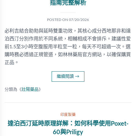
指南完整解析
POSTED ON
07/20/2026
必利吉結合助勃與延時雙重功效，其核心成分西地那非和達
泊西汀分別作用於不同系統，相輔相成不會排斥。建議性爱
前1.5至3小時空腹服用半粒至一粒，每天不可超過一次。選
購時務必透過正規管道，如林林藥局官方網站，以確保購買
正品。
繼續閱讀
→
分類為《
壯陽藥品
》
印度製藥
達泊西汀延時原理詳解：如何科學使用Poxet-
60與Priligy