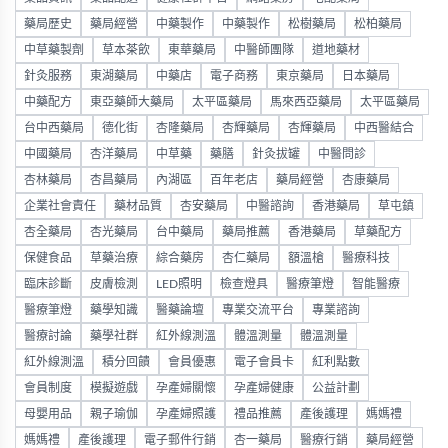
藥局歷史
藥局經營
中藥製作
中藥製作
松樹藥局
松柏藥局
中草藥製劑
草本茶飲
東華藥局
中醫師團隊
道地藥材
針灸服務
東湖藥局
中藥店
電子商務
東京藥局
日本藥局
中藥配方
東亞藥師大藥局
太平區藥局
馬來西亞藥局
太平區藥局
台中西藥局
德化街
杏隆藥局
杏輝藥局
杏輝藥局
中西醫結合
中國藥局
杏洋藥局
中草藥
藥膳
針灸拔罐
中醫問診
杏林藥局
杏昌藥局
內湖區
百年老店
藥局經營
杏康藥局
企業社會責任
藥材品質
杏安藥局
中醫諮詢
香港藥局
草屯鎮
杏全藥局
杏光藥局
台中藥局
藥局推薦
香港藥局
草藥配方
保健食品
草藥治療
綜合藥房
杏仁藥局
額溫槍
醫療科技
臨床診斷
皮膚檢測
LED照明
檢查燈具
醫療筆燈
智能醫療
醫療筆燈
藥學知識
醫藥論壇
專業交流平台
專業諮詢
醫療討論
藥學社群
紅外線測溫
體溫測量
體溫測量
紅外線測溫
積分回饋
會員優惠
電子會員卡
紅利點數
會員制度
模擬遊戲
孕產婦關懷
孕產婦健康
公益計劃
母嬰用品
親子瑜伽
孕產婦照護
禮品推薦
產後護理
媽媽禮
媽媽禮
產後護理
電子郵件行銷
杏一藥局
醫療行銷
藥局經營