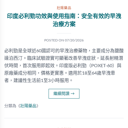
壯陽藥品
印度必利勁功效與使用指南：安全有效的早洩
治療方案
POSTED ON
07/20/2026
必利勁是全球近60國認可的早洩治療藥物，主要成分為鹽酸
達泊西汀。臨床試驗證實可顯著改善早洩症狀，延長射精潛
伏時間，首次服用即起效。印度版必利勁（POXET-60）與
原廠藥成分相同，價格更實惠。適用於18至64歲早洩患
者，建議性生活前1至3小時服用。
繼續閱讀
→
分類為《
壯陽藥品
》