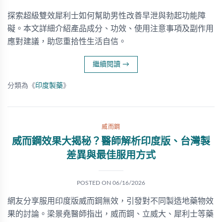
探索超級雙效犀利士如何幫助男性改善早泄與勃起功能障
礙。本文詳細介紹產品成分、功效、使用注意事項及副作用
應對建議，助您重拾性生活自信。
繼續閱讀
→
分類為《
印度製藥
》
威而鋼
威而鋼效果大揭秘？醫師解析印度版、台灣製
差異與最佳服用方式
POSTED ON
06/16/2026
網友分享服用印度版威而鋼無效，引發對不同製造地藥物效
果的討論。梁景堯醫師指出，威而鋼、立威大、犀利士等藥