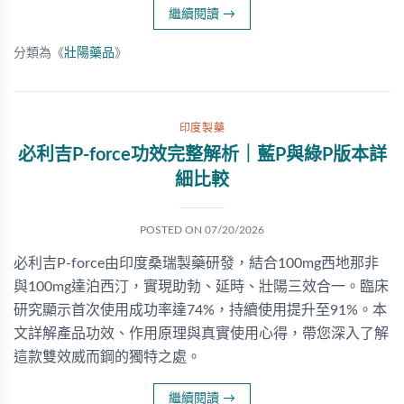
繼續閱讀
→
分類為《
壯陽藥品
》
印度製藥
必利吉P-force功效完整解析｜藍P與綠P版本詳
細比較
POSTED ON
07/20/2026
必利吉P-force由印度桑瑞製藥研發，結合100mg西地那非
與100mg達泊西汀，實現助勃、延時、壯陽三效合一。臨床
研究顯示首次使用成功率達74%，持續使用提升至91%。本
文詳解產品功效、作用原理與真實使用心得，帶您深入了解
這款雙效威而鋼的獨特之處。
繼續閱讀
→