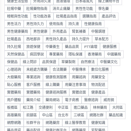
健康生活型態
外用持久液
血液循環
日本雄風丸
線上購物平台
壯陽中藥
壯陽藥物指南
消炎止痛藥
男性性功能
學名藥
睡眠與性功能
性功能改善
壯陽產品指南
選購指南
產品評估
男性活力
男性持久力
使用指南
持久液
性健康指南
男性健康藥局
男性健康
外用產品
腎氣補養
中醫調理
壯陽產品
西地那非
男性持久產品
持久力提升
草本配方
持久壯陽
旅遊保健
中藥養生
藥品品質
PTT論壇
健康服務
天然保健品
病因學說
專業藥局
隱私保護
香港藥局
中國藥局
保健品
線上問診
品質保證
草藥製劑
自然療法
中醫藥文化
心理諮詢
未經處方購藥
合法購藥
中醫傳承
數位化服務
大樹藥局
專業諮詢
健康檢測服務
用藥諮詢
用藥安全
貼心服務
客戶服務
線上購藥
用藥注意事項
物流配送
實體藥局
實體藥局
健康諮詢服務
實體店面
健康產品
用戶體驗
藥局介紹
藥局網站
電子商務
醫療諮詢
威而钢
板橋區
松江路
交通便利
中正區
進口藥品
林林藥局
大同區
高雄藥局
前鎮區
中山區
台北市
三峽區
網路社群
藥品知識
網際網路
社群平台
網路藥房
線上醫學教育
健康知識
藥品資訊
藥品配送
健康社群平台
網路藥房
宅配藥局