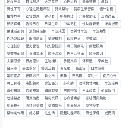
硬度評量
自我檢測
天然食物
心理治療
營養補充
晨勃
男性不育
心理性勃起障礙
雙效藥物
健康生活習慣
體外射精
抽煙危害
飲食調理
避孕套
中醫療法
非藥物療法
治療誤區
預防保健
香港男性
日常生活
中年男性
性功能衰退
按需服用
果凍威而鋼
液態威而鋼
早洩成因
器質性早洩
早洩類型
性功能障礙
服用劑量
藥理機制
印度神油
雙效犀利士
心理健康
壓力管理
前列腺健康
每日錠療法
療程服用
雙效威而鋼
泰國果凍
陽痿治療
性生活指南
陽痿成因
夫妻感情
行為療法
生物補片
手術風險
海綿體
樂威壯
台南市
美國黑金
優惠活動
青光眼
高山症
日本製藥
延時產品
德國必邦
新北市
備孕
汗馬糖
犀利士
使用心得
每日保養
宅配藥局
達泊西汀
必利勁
酒精與性功能
早洩治療
真假辨識
假藥辨識
印度製藥
防偽辨識
日本藤素
過量服用
壯陽藥品
購買指南
藥局資訊
心血管疾病
咖啡因與藥物
用藥指引
酒精與藥物
藥物價格
用藥禁忌
藥物歷史
藥物副作用
處方藥
性生活
勃起功能障礙
男性保健
威而鋼