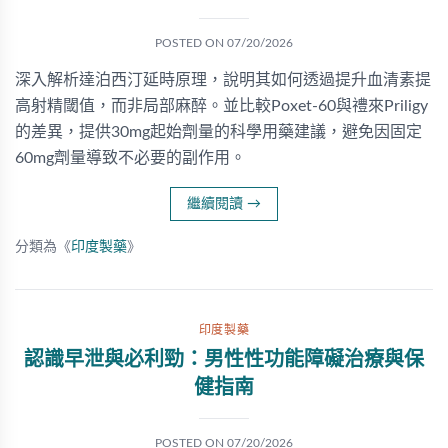
POSTED ON
07/20/2026
深入解析達泊西汀延時原理，說明其如何透過提升血清素提
高射精閾值，而非局部麻醉。並比較Poxet-60與禮來Priligy
的差異，提供30mg起始劑量的科學用藥建議，避免因固定
60mg劑量導致不必要的副作用。
繼續閱讀
→
分類為《
印度製藥
》
印度製藥
認識早泄與必利勁：男性性功能障礙治療與保
健指南
POSTED ON
07/20/2026