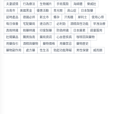
夫妻感情
行為療法
生物補片
手術風險
海綿體
樂威壯
台南市
美國黑金
優惠活動
青光眼
高山症
日本製藥
延時產品
德國必邦
新北市
備孕
汗馬糖
犀利士
使用心得
每日保養
宅配藥局
達泊西汀
必利勁
酒精與性功能
早洩治療
真假辨識
假藥辨識
印度製藥
防偽辨識
日本藤素
過量服用
壯陽藥品
購買指南
藥局資訊
心血管疾病
咖啡因與藥物
用藥指引
酒精與藥物
藥物價格
用藥禁忌
藥物歷史
藥物副作用
處方藥
性生活
勃起功能障礙
男性保健
威而鋼