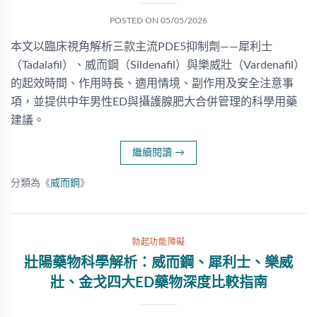
POSTED ON
05/05/2026
本文以臨床視角解析三款主流PDE5抑制劑——犀利士
（Tadalafil）、威而鋼（Sildenafil）與樂威壯（Vardenafil）
的起效時間、作用時長、適用情境、副作用及安全注意事
項，並提供中年男性ED與攝護腺肥大合併管理的科學用藥
建議。
繼續閱讀
→
分類為《
威而鋼
》
勃起功能障礙
壯陽藥物科學解析：威而鋼、犀利士、樂威
壯、金戈四大ED藥物深度比較指南