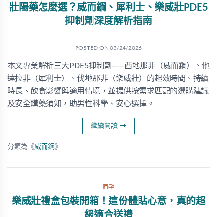
壯陽藥怎麼選？威而鋼、犀利士、樂威壯PDE5
抑制劑深度解析指南
POSTED ON
05/24/2026
本文專業解析三大PDE5抑制劑——西地那非（威而鋼）、他
達拉非（犀利士）、伐地那非（樂威壯）的起效時間、持續
時長、飲食影響與適用情境，並提供按需求匹配的選購建議
及安全購藥須知，助男性科學、安心選擇。
繼續閱讀
→
分類為《
威而鋼
》
備孕
樂威壯禮盒包裝開箱！這份體貼心意，真的超
級適合送禮