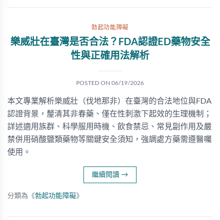
勃起功能障礙
樂威壯在臺灣是否合法？FDA認證ED藥物安全
性與正確用法解析
POSTED ON
06/19/2026
本文專業解析樂威壯（伐地那非）在臺灣的合法地位與FDA
認證背景，釐清其非春藥、僅在性刺激下起效的生理機制；
詳述適用族群、科學服用時機、飲食禁忌、常見副作用及嚴
禁併用硝酸鹽類藥物等關鍵安全須知，強調處方藥需遵醫囑
使用。
繼續閱讀
→
分類為《
勃起功能障礙
》