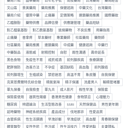
藥局介紹
晶華藥局
百年老字號
南投藥局
台灣藥局
藥局經營
文山區
景美藥局
藥局推薦
保健諮詢
中藥文化
台灣藥局
藥局介紹
優質中藥
止痛藥
定價策略
連鎖藥局推薦
國際藥妝
乙醯胺酚
藥物供應
品牌信譽
供應鏈管理
藥品短缺
對乙醯氨基酚
對乙酰氨基酚
退燒藥物
不良反應
用藥指南
止痛藥
普拿疼
草本藥材
專業藥師
社區藥局
藥劑師
社區藥局
藥局推薦
連鎖藥局
中成藥
健康諮詢
中藥行
中藥製品
液態威
射精控制
自慰
兩性溝通
壽命延長
黑色食物
免疫性不育
戒菸戒酒
前列腺疾病
食療調理
肥胖預防
改善方法
不孕症
基因缺陷
高血脂
前列腺癌
前列腺增生
生殖感染
禁慾迷思
高溫不育
象皮腫
自我保健
克萊恩費爾特氏綜合徵
精氣氣味
精子保護
流產男人
輸精管堵塞
睪丸保養
自我檢查
睪丸炎
成人影片
假性早洩
保險套
保險套使用
器質性陽痿
香港男性健康
食物禁忌
心理壓力
糖尿病
辨證論治
生活型態改善
SSRI
天然保健品
男性更年期
延時藥物
神經系統疾病
產品成分
伐地那非
性愛品質
血管疾病
性生活調適
早洩診斷
早洩症狀
高血壓
青春期保健
體質類型
女性性慾
性冷感
性生活技巧
性愛地點
夫妻隱私