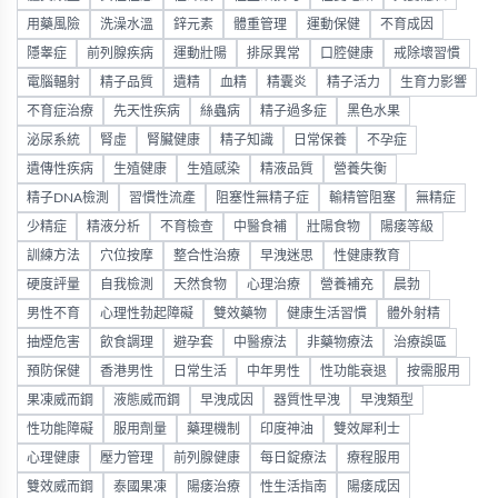
用藥風險
洗澡水溫
鋅元素
體重管理
運動保健
不育成因
隱睾症
前列腺疾病
運動壯陽
排尿異常
口腔健康
戒除壞習慣
電腦輻射
精子品質
遺精
血精
精囊炎
精子活力
生育力影響
不育症治療
先天性疾病
絲蟲病
精子過多症
黑色水果
泌尿系統
腎虛
腎臟健康
精子知識
日常保養
不孕症
遺傳性疾病
生殖健康
生殖感染
精液品質
營養失衡
精子DNA檢測
習慣性流產
阻塞性無精子症
輸精管阻塞
無精症
少精症
精液分析
不育檢查
中醫食補
壯陽食物
陽痿等級
訓練方法
穴位按摩
整合性治療
早洩迷思
性健康教育
硬度評量
自我檢測
天然食物
心理治療
營養補充
晨勃
男性不育
心理性勃起障礙
雙效藥物
健康生活習慣
體外射精
抽煙危害
飲食調理
避孕套
中醫療法
非藥物療法
治療誤區
預防保健
香港男性
日常生活
中年男性
性功能衰退
按需服用
果凍威而鋼
液態威而鋼
早洩成因
器質性早洩
早洩類型
性功能障礙
服用劑量
藥理機制
印度神油
雙效犀利士
心理健康
壓力管理
前列腺健康
每日錠療法
療程服用
雙效威而鋼
泰國果凍
陽痿治療
性生活指南
陽痿成因