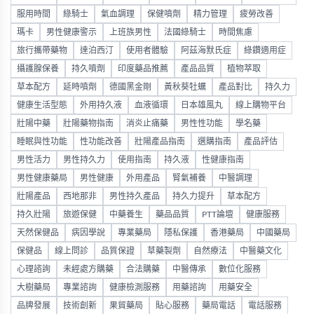
服用時間
綠騎士
氣血調理
保健噴劑
精力管理
疲勞改善
瑪卡
男性健康警示
上班族男性
法國綠騎士
時間焦慮
旅行攜帶藥物
達泊西汀
使用者體驗
阿茲海默氏症
綠鑽適用症
攝護腺保養
持久噴劑
印度藥品推薦
產品品質
植物萃取
草本配方
延時噴劑
德國黑金剛
黃秋葵牡蠣
產品對比
持久力
健康生活型態
外用持久液
血液循環
日本雄風丸
線上購物平台
壯陽中藥
壯陽藥物指南
消炎止痛藥
男性性功能
學名藥
睡眠與性功能
性功能改善
壯陽產品指南
選購指南
產品評估
男性活力
男性持久力
使用指南
持久液
性健康指南
男性健康藥局
男性健康
外用產品
腎氣補養
中醫調理
壯陽產品
西地那非
男性持久產品
持久力提升
草本配方
持久壯陽
旅遊保健
中藥養生
藥品品質
PTT論壇
健康服務
天然保健品
病因學說
專業藥局
隱私保護
香港藥局
中國藥局
保健品
線上問診
品質保證
草藥製劑
自然療法
中醫藥文化
心理諮詢
未經處方購藥
合法購藥
中醫傳承
數位化服務
大樹藥局
專業諮詢
健康檢測服務
用藥諮詢
用藥安全
品牌發展
技術創新
果貿藥局
貼心服務
藥局電話
電話服務