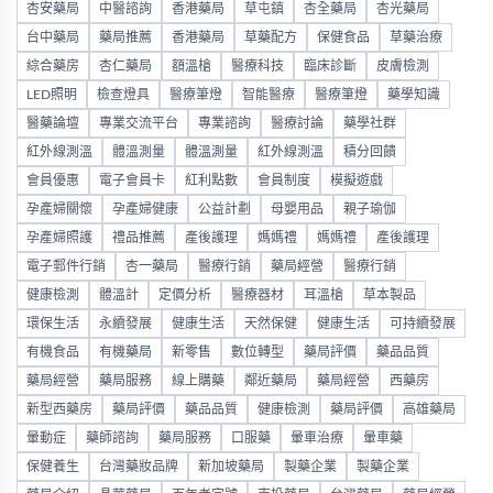
杏安藥局
中醫諮詢
香港藥局
草屯鎮
杏全藥局
杏光藥局
台中藥局
藥局推薦
香港藥局
草藥配方
保健食品
草藥治療
綜合藥房
杏仁藥局
額溫槍
醫療科技
臨床診斷
皮膚檢測
LED照明
檢查燈具
醫療筆燈
智能醫療
醫療筆燈
藥學知識
醫藥論壇
專業交流平台
專業諮詢
醫療討論
藥學社群
紅外線測溫
體溫測量
體溫測量
紅外線測溫
積分回饋
會員優惠
電子會員卡
紅利點數
會員制度
模擬遊戲
孕產婦關懷
孕產婦健康
公益計劃
母嬰用品
親子瑜伽
孕產婦照護
禮品推薦
產後護理
媽媽禮
媽媽禮
產後護理
電子郵件行銷
杏一藥局
醫療行銷
藥局經營
醫療行銷
健康檢測
體溫計
定價分析
醫療器材
耳溫槍
草本製品
環保生活
永續發展
健康生活
天然保健
健康生活
可持續發展
有機食品
有機藥局
新零售
數位轉型
藥局評價
藥品品質
藥局經營
藥局服務
線上購藥
鄰近藥局
藥局經營
西藥房
新型西藥房
藥局評價
藥品品質
健康檢測
藥局評價
高雄藥局
暈動症
藥師諮詢
藥局服務
口服藥
暈車治療
暈車藥
保健養生
台灣藥妝品牌
新加坡藥局
製藥企業
製藥企業