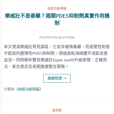
勃起功能障礙
樂威壯不是春藥？揭開PDE5抑制劑真實作用機
制
POSTED ON
06/19/2026
本文澄清樂威壯常見誤區：它並非催情春藥，而是需性刺激
才起效的選擇性PDE5抑制劑，透過放鬆海綿體平滑肌改善
血流。同時解析雙效樂威壯Super Levifil升級原理、正確用
法、安全禁忌及長期健康整合策略。
繼續閱讀
→
分類為《
勃起功能障礙
》
威而鋼