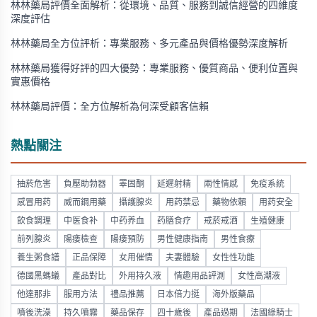
林林藥局評價全面解析：從環境、品質、服務到誠信經營的四維度
深度評估
林林藥局全方位評析：專業服務、多元產品與價格優勢深度解析
林林藥局獲得好評的四大優勢：專業服務、優質商品、便利位置與
實惠價格
林林藥局評價：全方位解析為何深受顧客信賴
熱點關注
抽菸危害
負壓助勃器
睪固酮
延遲射精
兩性情感
免疫系統
感冒用药
威而鋼用藥
攝護腺炎
用药禁忌
藥物依賴
用药安全
飲食調理
中医食补
中药养血
药膳食疗
戒菸戒酒
生殖健康
前列腺炎
陽痿檢查
陽痿預防
男性健康指南
男性食療
養生粥食譜
正品保障
女用催情
夫妻體驗
女性性功能
德國黑螞蟻
產品對比
外用持久液
情趣用品評測
女性高潮液
他達那非
服用方法
禮品推薦
日本倍力挺
海外版藥品
噴後洗澡
持久噴霧
藥品保存
四十歲後
產品過期
法國綠騎士