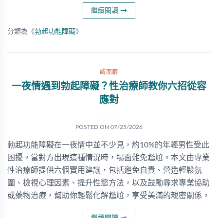
繼續閱讀
→
分類為《
勃起功能障礙
》
威而鋼
一夜情遇到勃起障礙？性治療師教你六招從容
應對
POSTED ON
07/25/2026
勃起功能障礙在一夜情中並不少見，約10%的年輕男性受此
困擾。當對方出現這種情況時，場面難免尷尬。本文由專業
性治療師提供六個實用建議，包括避免自責、營造輕鬆氛
圍、檢視心理因素、提升性慾方法，以及鼓勵尋求專業協助
或藥物治療，幫助你輕鬆化解尷尬，享受美滿的親密關係。