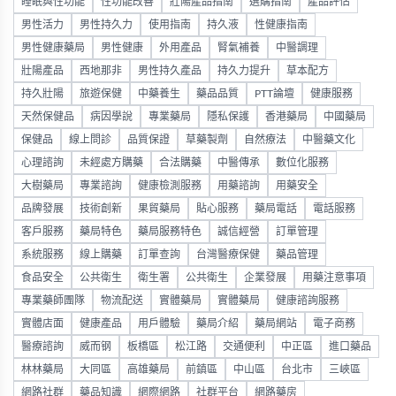
睡眠與性功能
性功能改善
壯陽產品指南
選購指南
產品評估
男性活力
男性持久力
使用指南
持久液
性健康指南
男性健康藥局
男性健康
外用產品
腎氣補養
中醫調理
壯陽產品
西地那非
男性持久產品
持久力提升
草本配方
持久壯陽
旅遊保健
中藥養生
藥品品質
PTT論壇
健康服務
天然保健品
病因學說
專業藥局
隱私保護
香港藥局
中國藥局
保健品
線上問診
品質保證
草藥製劑
自然療法
中醫藥文化
心理諮詢
未經處方購藥
合法購藥
中醫傳承
數位化服務
大樹藥局
專業諮詢
健康檢測服務
用藥諮詢
用藥安全
品牌發展
技術創新
果貿藥局
貼心服務
藥局電話
電話服務
客戶服務
藥局特色
藥局服務特色
誠信經營
訂單管理
系統服務
線上購藥
訂單查詢
台灣醫療保健
藥品管理
食品安全
公共衛生
衛生署
公共衛生
企業發展
用藥注意事項
專業藥師團隊
物流配送
實體藥局
實體藥局
健康諮詢服務
實體店面
健康產品
用戶體驗
藥局介紹
藥局網站
電子商務
醫療諮詢
威而钢
板橋區
松江路
交通便利
中正區
進口藥品
林林藥局
大同區
高雄藥局
前鎮區
中山區
台北市
三峽區
網路社群
藥品知識
網際網路
社群平台
網路藥房