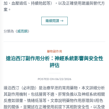
加、血壓過低、持續勃起等），以及正確使用建議與替代方
案。
繼續閱讀
→
分類為《
威而鋼
》
藥物副作用
達泊西汀副作用分析：神經系統影響與安全性
評估
POSTED ON
06/22/2026
達泊西汀（必利勁）是治療早泄的常用藥物，本文詳細分析
其副作用機制，包括腸胃不適、肝腎負擔以及神經系統相關
反應如頭暈、情緒低落等。文章說明藥物作用原理與5羥色
胺的關係，並闡述在正確使用前提下其相對安全性，以及使