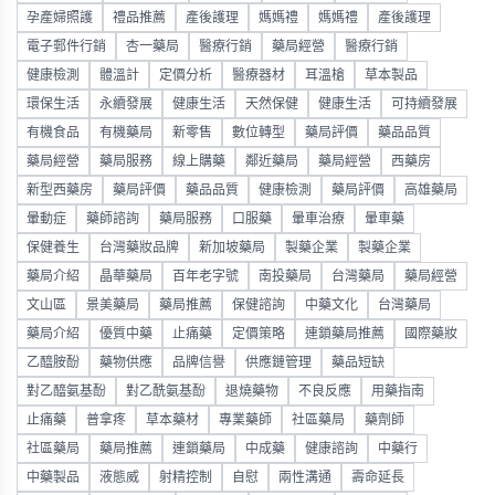
孕產婦照護
禮品推薦
產後護理
媽媽禮
媽媽禮
產後護理
電子郵件行銷
杏一藥局
醫療行銷
藥局經營
醫療行銷
健康檢測
體溫計
定價分析
醫療器材
耳溫槍
草本製品
環保生活
永續發展
健康生活
天然保健
健康生活
可持續發展
有機食品
有機藥局
新零售
數位轉型
藥局評價
藥品品質
藥局經營
藥局服務
線上購藥
鄰近藥局
藥局經營
西藥房
新型西藥房
藥局評價
藥品品質
健康檢測
藥局評價
高雄藥局
暈動症
藥師諮詢
藥局服務
口服藥
暈車治療
暈車藥
保健養生
台灣藥妝品牌
新加坡藥局
製藥企業
製藥企業
藥局介紹
晶華藥局
百年老字號
南投藥局
台灣藥局
藥局經營
文山區
景美藥局
藥局推薦
保健諮詢
中藥文化
台灣藥局
藥局介紹
優質中藥
止痛藥
定價策略
連鎖藥局推薦
國際藥妝
乙醯胺酚
藥物供應
品牌信譽
供應鏈管理
藥品短缺
對乙醯氨基酚
對乙酰氨基酚
退燒藥物
不良反應
用藥指南
止痛藥
普拿疼
草本藥材
專業藥師
社區藥局
藥劑師
社區藥局
藥局推薦
連鎖藥局
中成藥
健康諮詢
中藥行
中藥製品
液態威
射精控制
自慰
兩性溝通
壽命延長