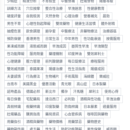
少精症
精液分析
不育檢查
中醫食補
壯陽食物
陽痿等級
訓練方法
穴位按摩
整合性治療
早洩迷思
性健康教育
硬度評量
自我檢測
天然食物
心理治療
營養補充
晨勃
男性不育
心理性勃起障礙
雙效藥物
健康生活習慣
體外射精
抽煙危害
飲食調理
避孕套
中醫療法
非藥物療法
治療誤區
預防保健
香港男性
日常生活
中年男性
性功能衰退
按需服用
果凍威而鋼
液態威而鋼
早洩成因
器質性早洩
早洩類型
性功能障礙
服用劑量
藥理機制
印度神油
雙效犀利士
心理健康
壓力管理
前列腺健康
每日錠療法
療程服用
雙效威而鋼
泰國果凍
陽痿治療
性生活指南
陽痿成因
夫妻感情
行為療法
生物補片
手術風險
海綿體
樂威壯
台南市
美國黑金
優惠活動
青光眼
高山症
日本製藥
延時產品
德國必邦
新北市
備孕
汗馬糖
犀利士
使用心得
每日保養
宅配藥局
達泊西汀
必利勁
酒精與性功能
早洩治療
真假辨識
假藥辨識
印度製藥
防偽辨識
日本藤素
過量服用
壯陽藥品
購買指南
藥局資訊
心血管疾病
咖啡因與藥物
用藥指引
酒精與藥物
藥物價格
用藥禁忌
藥物歷史
藥物副作用
處方藥
性生活
勃起功能障礙
男性保健
威而鋼