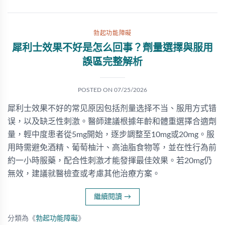
勃起功能障礙
犀利士效果不好是怎么回事？劑量選擇與服用
誤區完整解析
POSTED ON
07/25/2026
犀利士效果不好的常见原因包括剂量选择不当、服用方式错
误，以及缺乏性刺激。醫師建議根據年齡和體重選擇合適劑
量，輕中度患者從5mg開始，逐步調整至10mg或20mg。服
用時需避免酒精、葡萄柚汁、高油脂食物等，並在性行為前
約一小時服藥，配合性刺激才能發揮最佳效果。若20mg仍
無效，建議就醫檢查或考慮其他治療方案。
繼續閱讀
→
分類為《
勃起功能障礙
》