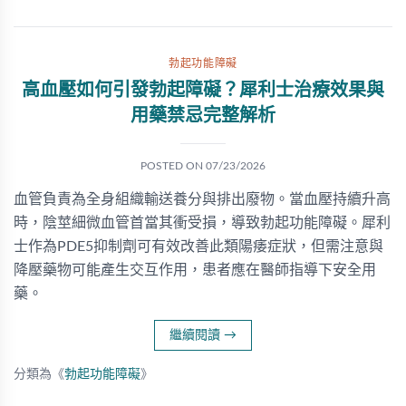
勃起功能障礙
高血壓如何引發勃起障礙？犀利士治療效果與
用藥禁忌完整解析
POSTED ON
07/23/2026
血管負責為全身組織輸送養分與排出廢物。當血壓持續升高
時，陰莖細微血管首當其衝受損，導致勃起功能障礙。犀利
士作為PDE5抑制劑可有效改善此類陽痿症狀，但需注意與
降壓藥物可能產生交互作用，患者應在醫師指導下安全用
藥。
繼續閱讀
→
分類為《
勃起功能障礙
》