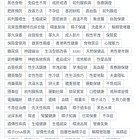
黑色食物
免疫性不育
戒菸戒酒
前列腺疾病
食療調理
肥胖預防
改善方法
不孕症
基因缺陷
高血脂
前列腺癌
前列腺增生
生殖感染
禁慾迷思
高溫不育
象皮腫
自我保健
克萊恩費爾特氏綜合徵
精氣氣味
精子保護
流產男人
輸精管堵塞
睪丸保養
自我檢查
睪丸炎
成人影片
假性早洩
保險套
保險套使用
器質性陽痿
香港男性健康
食物禁忌
心理壓力
糖尿病
辨證論治
生活型態改善
SSRI
天然保健品
男性更年期
延時藥物
神經系統疾病
產品成分
伐地那非
性愛品質
血管疾病
性生活調適
早洩診斷
早洩症狀
高血壓
青春期保健
體質類型
女性性慾
性冷感
性生活技巧
性愛地點
夫妻隱私
用藥風險
洗澡水溫
鋅元素
體重管理
運動保健
不育成因
隱睾症
前列腺疾病
運動壯陽
排尿異常
口腔健康
戒除壞習慣
電腦輻射
精子品質
遺精
血精
精囊炎
精子活力
生育力影響
不育症治療
先天性疾病
絲蟲病
精子過多症
黑色水果
泌尿系統
腎虛
腎臟健康
精子知識
日常保養
不孕症
遺傳性疾病
生殖健康
生殖感染
精液品質
營養失衡
精子DNA檢測
習慣性流產
阻塞性無精子症
輸精管阻塞
無精症