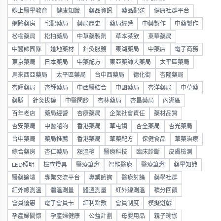
線上醫學教育
健康知識
藥品資訊
藥品配送
健康社群平台
網路藥房
宅配藥局
藥局歷史
藥局經營
中藥製作
中藥製作
松樹藥局
松柏藥局
中草藥製劑
草本茶飲
東華藥局
中醫師團隊
道地藥材
針灸服務
東湖藥局
中藥店
電子商務
東京藥局
日本藥局
中藥配方
東亞藥師大藥局
太平區藥局
馬來西亞藥局
太平區藥局
台中西藥局
德化街
杏隆藥局
杏輝藥局
杏輝藥局
中西醫結合
中國藥局
杏洋藥局
中草藥
藥膳
針灸拔罐
中醫問診
杏林藥局
杏昌藥局
內湖區
百年老店
藥局經營
杏康藥局
企業社會責任
藥材品質
杏安藥局
中醫諮詢
香港藥局
草屯鎮
杏全藥局
杏光藥局
台中藥局
藥局推薦
香港藥局
草藥配方
保健食品
草藥治療
綜合藥房
杏仁藥局
額溫槍
醫療科技
臨床診斷
皮膚檢測
LED照明
檢查燈具
醫療筆燈
智能醫療
醫療筆燈
藥學知識
醫藥論壇
專業交流平台
專業諮詢
醫療討論
藥學社群
紅外線測溫
體溫測量
體溫測量
紅外線測溫
積分回饋
會員優惠
電子會員卡
紅利點數
會員制度
模擬遊戲
孕產婦關懷
孕產婦健康
公益計劃
母嬰用品
親子瑜伽