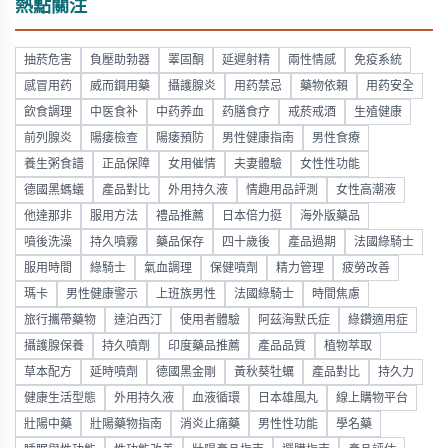
熱點關注
抽菸危害
負壓助勃器
睪固酮
延遲射精
兩性情感
免疫系統
感冒用药
威而鋼用藥
攝護腺炎
用药禁忌
藥物依賴
用药安全
飲食調理
中医食补
中药养血
药膳食疗
戒菸戒酒
生殖健康
前列腺炎
陽痿檢查
陽痿預防
男性健康指南
男性食療
養生粥食譜
正品保障
女用催情
夫妻體驗
女性性功能
德國黑螞蟻
產品對比
外用持久液
情趣用品評測
女性高潮液
他達那非
服用方法
禮品推薦
日本倍力挺
海外版藥品
噴後洗澡
持久噴霧
藥品保存
四十歲後
產品過期
法國綠騎士
服用時間
綠騎士
氣血調理
保健噴劑
精力管理
疲勞改善
瑪卡
男性健康警示
上班族男性
法國綠騎士
時間焦慮
旅行攜帶藥物
達泊西汀
使用者體驗
阿茲海默氏症
綠鑽適用症
攝護腺保養
持久噴劑
印度藥品推薦
產品品質
植物萃取
草本配方
延時噴劑
德國黑金剛
黃秋葵牡蠣
產品對比
持久力
健康生活型態
外用持久液
血液循環
日本雄風丸
線上購物平台
壯陽中藥
壯陽藥物指南
消炎止痛藥
男性性功能
學名藥