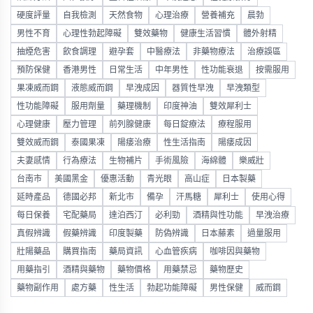
硬度評量
自我檢測
天然食物
心理治療
營養補充
晨勃
男性不育
心理性勃起障礙
雙效藥物
健康生活習慣
體外射精
抽煙危害
飲食調理
避孕套
中醫療法
非藥物療法
治療誤區
預防保健
香港男性
日常生活
中年男性
性功能衰退
按需服用
果凍威而鋼
液態威而鋼
早洩成因
器質性早洩
早洩類型
性功能障礙
服用劑量
藥理機制
印度神油
雙效犀利士
心理健康
壓力管理
前列腺健康
每日錠療法
療程服用
雙效威而鋼
泰國果凍
陽痿治療
性生活指南
陽痿成因
夫妻感情
行為療法
生物補片
手術風險
海綿體
樂威壯
台南市
美國黑金
優惠活動
青光眼
高山症
日本製藥
延時產品
德國必邦
新北市
備孕
汗馬糖
犀利士
使用心得
每日保養
宅配藥局
達泊西汀
必利勁
酒精與性功能
早洩治療
真假辨識
假藥辨識
印度製藥
防偽辨識
日本藤素
過量服用
壯陽藥品
購買指南
藥局資訊
心血管疾病
咖啡因與藥物
用藥指引
酒精與藥物
藥物價格
用藥禁忌
藥物歷史
藥物副作用
處方藥
性生活
勃起功能障礙
男性保健
威而鋼