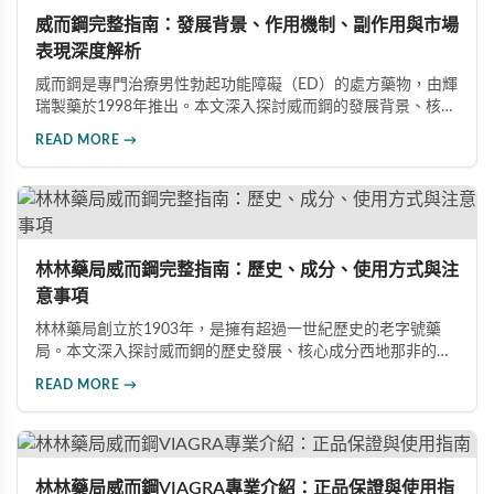
威而鋼完整指南：發展背景、作用機制、副作用與市場
表現深度解析
威而鋼是專門治療男性勃起功能障礙（ED）的處方藥物，由輝
瑞製藥於1998年推出。本文深入探討威而鋼的發展背景、核心
成分西地那非的作用機制、常見副作用如頭痛和臉部發紅，以
READ MORE →
及全球年銷售額超過23億美元的市場表現，幫助讀者全面了解
這款革命性藥品。
林林藥局威而鋼完整指南：歷史、成分、使用方式與注
意事項
林林藥局創立於1903年，是擁有超過一世紀歷史的老字號藥
局。本文深入探討威而鋼的歷史發展、核心成分西地那非的作
用機制、正確使用方式（50mg與100mg規格選擇）、服用注
READ MORE →
意事項，以及與犀利士等其他男性健康產品的比較，幫助讀者
全面瞭解並安全使用相關產品。
林林藥局威而鋼VIAGRA專業介紹：正品保證與使用指