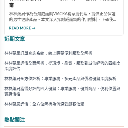
南
林林藥局作為台灣威而鋼VIAGRA獨家總代理，提供正品保證
的男性健康產品。本文深入探討威而鋼的作用機制、正確使用
方法、劑量選擇及注意事項，幫助消費者了解這款由輝瑞公司
READ MORE →
研發的藥品，並介紹50mg、100mg及瓶裝30顆等多種規格選
擇。
近期文章
林林藥局訂單查詢系統：線上購藥便利服務全解析
林林藥局評價全面解析：從環境、品質、服務到誠信經營的四維度
深度評估
林林藥局全方位評析：專業服務、多元產品與價格優勢深度解析
林林藥局獲得好評的四大優勢：專業服務、優質商品、便利位置與
實惠價格
林林藥局評價：全方位解析為何深受顧客信賴
熱點關注