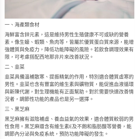
一、海產類食材
海鮮富含鋅元素，這是維持男性生殖健康不可或缺的營養
素。像生蠔、蝦類、魚肉等，皆屬於優質蛋白質來源，能增
強體質與免疫力，降低功能障礙的風險。若飲食調理效果有
限，可考慮搭配
西地那非片
來改善狀況。
二、韭菜
韭菜具備溫補散寒、提振精氣的作用，特別適合體質虛寒的
男性。韭菜也含有豐富的維生素與礦物質，能促進血液循環
與新陳代謝，對生理機能有正面幫助。對於需要快速改善情
況者，
調節性功能
的產品也是另一選擇。
三、黑芝麻
黑芝麻擁有滋陰補虛、養血益氣的效果，適合體質較弱的男
性食用。黑芝麻還含有維生素E及不飽和脂肪酸等營養，能
調節內分泌與免疫系統，預防功能障礙的發生。