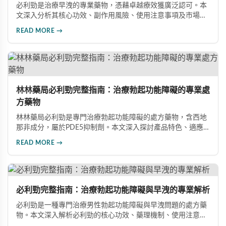
必利勁是治療早洩的專業藥物，憑藉卓越療效獲廣泛認可。本
文深入分析其核心功效、副作用風險、使用注意事項及市場發
展前景，助您全面了解產品特性並做出明智選擇。
READ MORE →
林林藥局必利勁完整指南：治療勃起功能障礙的專業處
方藥物
林林藥局必利勁是專門治療勃起功能障礙的處方藥物，含西地
那非成分，屬於PDE5抑制劑。本文深入探討產品特色、適應
症、不良反應及市場發展潛力，幫助讀者全面了解此藥物的快
READ MORE →
速起效、長效持續等優勢，以及使用時需注意的副作用與安全
事項。
必利勁完整指南：治療勃起功能障礙與早洩的專業解析
必利勁是一種專門治療男性勃起功能障礙與早洩問題的處方藥
物。本文深入解析必利勁的核心功效、藥理機制、使用注意事
項及潛在風險，幫助您建立完整的認知，了解如何安全使用此