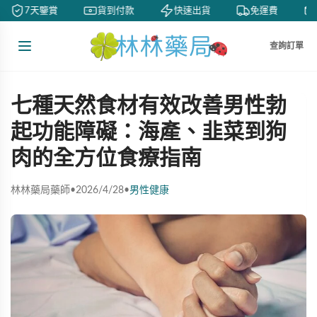
7天鑒賞
貨到付款
快速出貨
免運費
查詢訂單
七種天然食材有效改善男性勃
起功能障礙：海產、韭菜到狗
肉的全方位食療指南
林林藥局藥師
•
2026/4/28
•
男性健康