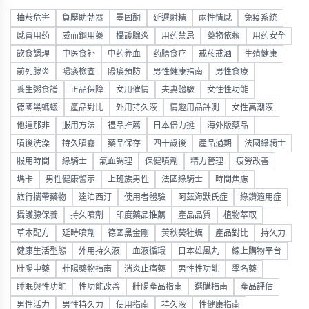
抽菸危害
負壓助勃器
睪固酮
延遲射精
兩性情感
免疫系統
感冒用药
威而鋼用藥
攝護腺炎
用药禁忌
藥物依賴
用药安全
飲食調理
中医食补
中药养血
药膳食疗
戒菸戒酒
生殖健康
前列腺炎
陽痿檢查
陽痿預防
男性健康指南
男性食療
養生粥食譜
正品保障
女用催情
夫妻體驗
女性性功能
德國黑螞蟻
產品對比
外用持久液
情趣用品評測
女性高潮液
他達那非
服用方法
禮品推薦
日本倍力挺
海外版藥品
噴後洗澡
持久噴霧
藥品保存
四十歲後
產品過期
法國綠騎士
服用時間
綠騎士
氣血調理
保健噴劑
精力管理
疲勞改善
瑪卡
男性健康警示
上班族男性
法國綠騎士
時間焦慮
旅行攜帶藥物
達泊西汀
使用者體驗
阿茲海默氏症
綠鑽適用症
攝護腺保養
持久噴劑
印度藥品推薦
產品品質
植物萃取
草本配方
延時噴劑
德國黑金剛
黃秋葵牡蠣
產品對比
持久力
健康生活型態
外用持久液
血液循環
日本雄風丸
線上購物平台
壯陽中藥
壯陽藥物指南
消炎止痛藥
男性性功能
學名藥
睡眠與性功能
性功能改善
壯陽產品指南
選購指南
產品評估
男性活力
男性持久力
使用指南
持久液
性健康指南