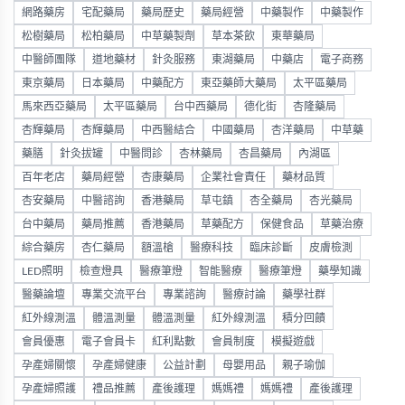
網路藥房
宅配藥局
藥局歷史
藥局經營
中藥製作
中藥製作
松樹藥局
松柏藥局
中草藥製劑
草本茶飲
東華藥局
中醫師團隊
道地藥材
針灸服務
東湖藥局
中藥店
電子商務
東京藥局
日本藥局
中藥配方
東亞藥師大藥局
太平區藥局
馬來西亞藥局
太平區藥局
台中西藥局
德化街
杏隆藥局
杏輝藥局
杏輝藥局
中西醫結合
中國藥局
杏洋藥局
中草藥
藥膳
針灸拔罐
中醫問診
杏林藥局
杏昌藥局
內湖區
百年老店
藥局經營
杏康藥局
企業社會責任
藥材品質
杏安藥局
中醫諮詢
香港藥局
草屯鎮
杏全藥局
杏光藥局
台中藥局
藥局推薦
香港藥局
草藥配方
保健食品
草藥治療
綜合藥房
杏仁藥局
額溫槍
醫療科技
臨床診斷
皮膚檢測
LED照明
檢查燈具
醫療筆燈
智能醫療
醫療筆燈
藥學知識
醫藥論壇
專業交流平台
專業諮詢
醫療討論
藥學社群
紅外線測溫
體溫測量
體溫測量
紅外線測溫
積分回饋
會員優惠
電子會員卡
紅利點數
會員制度
模擬遊戲
孕產婦關懷
孕產婦健康
公益計劃
母嬰用品
親子瑜伽
孕產婦照護
禮品推薦
產後護理
媽媽禮
媽媽禮
產後護理