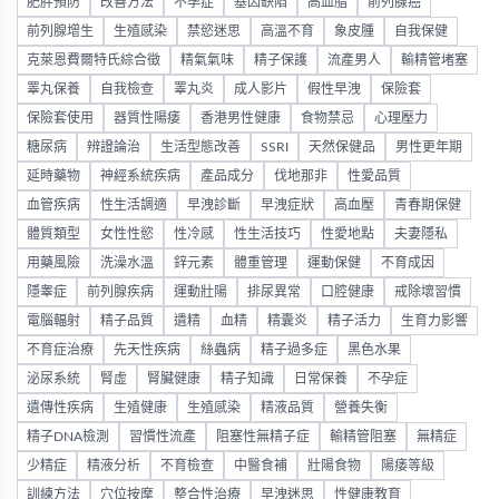
肥胖預防
改善方法
不孕症
基因缺陷
高血脂
前列腺癌
前列腺增生
生殖感染
禁慾迷思
高溫不育
象皮腫
自我保健
克萊恩費爾特氏綜合徵
精氣氣味
精子保護
流產男人
輸精管堵塞
睪丸保養
自我檢查
睪丸炎
成人影片
假性早洩
保險套
保險套使用
器質性陽痿
香港男性健康
食物禁忌
心理壓力
糖尿病
辨證論治
生活型態改善
SSRI
天然保健品
男性更年期
延時藥物
神經系統疾病
產品成分
伐地那非
性愛品質
血管疾病
性生活調適
早洩診斷
早洩症狀
高血壓
青春期保健
體質類型
女性性慾
性冷感
性生活技巧
性愛地點
夫妻隱私
用藥風險
洗澡水溫
鋅元素
體重管理
運動保健
不育成因
隱睾症
前列腺疾病
運動壯陽
排尿異常
口腔健康
戒除壞習慣
電腦輻射
精子品質
遺精
血精
精囊炎
精子活力
生育力影響
不育症治療
先天性疾病
絲蟲病
精子過多症
黑色水果
泌尿系統
腎虛
腎臟健康
精子知識
日常保養
不孕症
遺傳性疾病
生殖健康
生殖感染
精液品質
營養失衡
精子DNA檢測
習慣性流產
阻塞性無精子症
輸精管阻塞
無精症
少精症
精液分析
不育檢查
中醫食補
壯陽食物
陽痿等級
訓練方法
穴位按摩
整合性治療
早洩迷思
性健康教育