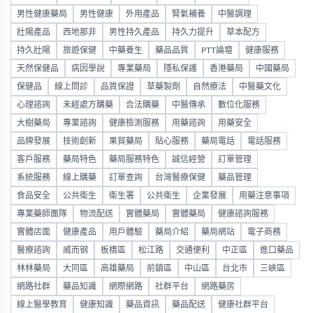
男性健康藥局
男性健康
外用產品
腎氣補養
中醫調理
壯陽產品
西地那非
男性持久產品
持久力提升
草本配方
持久壯陽
旅遊保健
中藥養生
藥品品質
PTT論壇
健康服務
天然保健品
病因學說
專業藥局
隱私保護
香港藥局
中國藥局
保健品
線上問診
品質保證
草藥製劑
自然療法
中醫藥文化
心理諮詢
未經處方購藥
合法購藥
中醫傳承
數位化服務
大樹藥局
專業諮詢
健康檢測服務
用藥諮詢
用藥安全
品牌發展
技術創新
果貿藥局
貼心服務
藥局電話
電話服務
客戶服務
藥局特色
藥局服務特色
誠信經營
訂單管理
系統服務
線上購藥
訂單查詢
台灣醫療保健
藥品管理
食品安全
公共衛生
衛生署
公共衛生
企業發展
用藥注意事項
專業藥師團隊
物流配送
實體藥局
實體藥局
健康諮詢服務
實體店面
健康產品
用戶體驗
藥局介紹
藥局網站
電子商務
醫療諮詢
威而钢
板橋區
松江路
交通便利
中正區
進口藥品
林林藥局
大同區
高雄藥局
前鎮區
中山區
台北市
三峽區
網路社群
藥品知識
網際網路
社群平台
網路藥房
線上醫學教育
健康知識
藥品資訊
藥品配送
健康社群平台