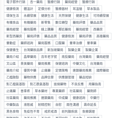
電子郵件行銷
杏一藥局
醫療行銷
藥局經營
醫療行銷
健康檢測
體溫計
定價分析
醫療器材
耳溫槍
草本製品
環保生活
永續發展
健康生活
天然保健
健康生活
可持續發展
有機食品
有機藥局
新零售
數位轉型
藥局評價
藥品品質
藥局經營
藥局服務
線上購藥
鄰近藥局
藥局經營
西藥房
新型西藥房
藥局評價
藥品品質
健康檢測
藥局評價
高雄藥局
暈動症
藥師諮詢
藥局服務
口服藥
暈車治療
暈車藥
保健養生
台灣藥妝品牌
新加坡藥局
製藥企業
製藥企業
藥局介紹
晶華藥局
百年老字號
南投藥局
台灣藥局
藥局經營
文山區
景美藥局
藥局推薦
保健諮詢
中藥文化
台灣藥局
藥局介紹
優質中藥
止痛藥
定價策略
連鎖藥局推薦
國際藥妝
乙醯胺酚
藥物供應
品牌信譽
供應鏈管理
藥品短缺
對乙醯氨基酚
對乙酰氨基酚
退燒藥物
不良反應
用藥指南
止痛藥
普拿疼
草本藥材
專業藥師
社區藥局
藥劑師
社區藥局
藥局推薦
連鎖藥局
中成藥
健康諮詢
中藥行
中藥製品
液態威
射精控制
自慰
兩性溝通
壽命延長
黑色食物
免疫性不育
戒菸戒酒
前列腺疾病
食療調理