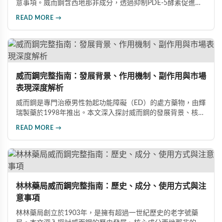
意事項。威而鋼含西地那非成分，透過抑制PDE-5酵素促進血
管擴張，有效治療男性勃起功能障礙。使用前應經醫師評估，
READ MORE →
注意禁忌症與副作用，確保用藥安全。
威而鋼完整指南：發展背景、作用機制、副作用與市場
表現深度解析
威而鋼是專門治療男性勃起功能障礙（ED）的處方藥物，由輝
瑞製藥於1998年推出。本文深入探討威而鋼的發展背景、核心
成分西地那非的作用機制、常見副作用如頭痛和臉部發紅，以
READ MORE →
及全球年銷售額超過23億美元的市場表現，幫助讀者全面了解
這款革命性藥品。
林林藥局威而鋼完整指南：歷史、成分、使用方式與注
意事項
林林藥局創立於1903年，是擁有超過一世紀歷史的老字號藥