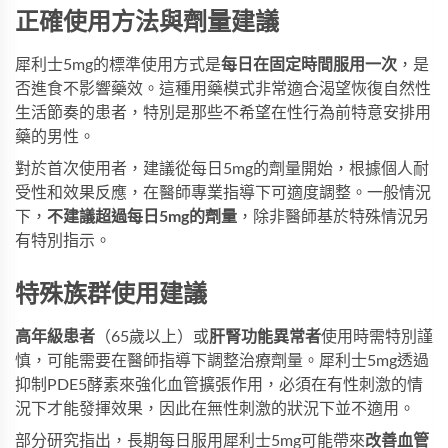
正確使用方法與劑量建議
犀利士5mg的標準使用方式是
每日在固定時間服用一次
，是
否進食不影響藥效。這種用藥模式非常適合渴望恢復自然性
生活節奏的患者，特別是那些不希望在性行為前特意安排用
藥的男性。
對於首次使用者，建議從每日5mg的劑量開始，根據個人耐
受性和效果反應，在醫師專業指導下可適度調整。一般情況
下，
不建議超過每日5mg的劑量
，除非醫師基於特殊情況另
有特別指示。
特殊族群使用建議
高年級患者
（65歲以上）或
肝腎功能異常者
使用時需特別謹
慎，可能需要在醫師指導下調整治療劑量。犀利士5mg透過
抑制PDE5酵素來強化血管擴張作用，必須在有性刺激的情
況下才能發揮效果，因此在無性刺激的狀況下並不適用。
部分研究指出，長期每日服用犀利士5mg可能帶來
改善血管