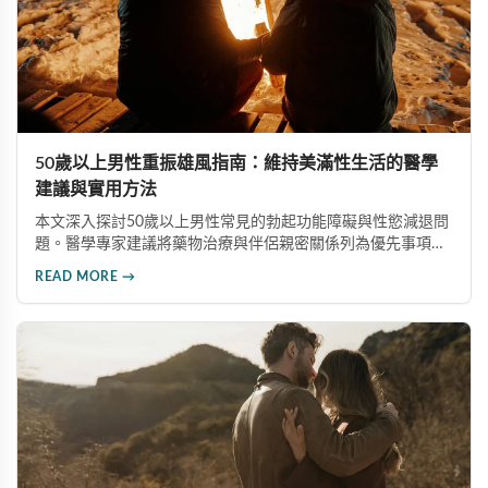
50歲以上男性重振雄風指南：維持美滿性生活的醫學
建議與實用方法
本文深入探討50歲以上男性常見的勃起功能障礙與性慾減退問
題。醫學專家建議將藥物治療與伴侶親密關係列為優先事項，
並介紹威而鋼、犀利士等有效治療選項，同時強調心血管健
READ MORE →
康、生活型態調整及心理諮詢的重要性，協助中老年男性維持
健康美滿的性生活。