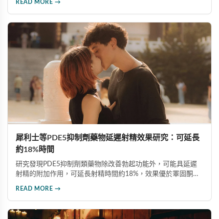
READ MORE →
PDE5抑制劑。通過本文使讀者對威而鋼有更全面的瞭解，提
高用藥安全意識。
犀利士等PDE5抑制劑藥物延遲射精效果研究：可延長
約18%時間
研究發現PDE5抑制劑類藥物除改善勃起功能外，可能具延遲
射精的附加作用，可延長射精時間約18%，效果優於睪固酮補
充療法或生活型態改變。台大醫師提醒，膽固醇正常的男性不
READ MORE →
應隨意服用，治療勃起功能障礙應在醫師指導下使用正規藥
物。