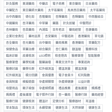
針灸服務
東湖藥局
中藥店
電子商務
東京藥局
日本藥局
中藥配方
東亞藥師大藥局
太平區藥局
馬來西亞藥局
太平區藥局
台中西藥局
德化街
杏隆藥局
杏輝藥局
杏輝藥局
中西醫結合
中國藥局
杏洋藥局
中草藥
藥膳
針灸拔罐
中醫問診
杏林藥局
杏昌藥局
內湖區
百年老店
藥局經營
杏康藥局
企業社會責任
藥材品質
杏安藥局
中醫諮詢
香港藥局
草屯鎮
杏全藥局
杏光藥局
台中藥局
藥局推薦
香港藥局
草藥配方
保健食品
草藥治療
綜合藥房
杏仁藥局
額溫槍
醫療科技
臨床診斷
皮膚檢測
LED照明
檢查燈具
醫療筆燈
智能醫療
醫療筆燈
藥學知識
醫藥論壇
專業交流平台
專業諮詢
醫療討論
藥學社群
紅外線測溫
體溫測量
體溫測量
紅外線測溫
積分回饋
會員優惠
電子會員卡
紅利點數
會員制度
模擬遊戲
孕產婦關懷
孕產婦健康
公益計劃
母嬰用品
親子瑜伽
孕產婦照護
禮品推薦
產後護理
媽媽禮
媽媽禮
產後護理
電子郵件行銷
杏一藥局
醫療行銷
藥局經營
醫療行銷
健康檢測
體溫計
定價分析
醫療器材
耳溫槍
草本製品
環保生活
永續發展
健康生活
天然保健
健康生活