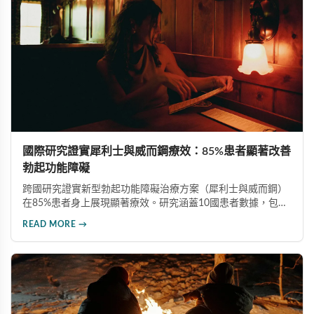
國際研究證實犀利士與威而鋼療效：85%患者顯著改善
勃起功能障礙
跨國研究證實新型勃起功能障礙治療方案（犀利士與威而鋼）
在85%患者身上展現顯著療效。研究涵蓋10國患者數據，包含
嚴重共病症族群，為傳統療法（六成療效）提供更佳替代方
READ MORE →
案。此研究為endTB計畫一部分，為全球勃起功能障礙治療開
創新局。