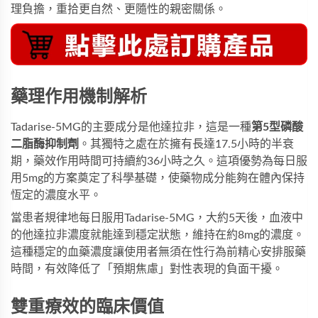
理負擔，重拾更自然、更隨性的親密關係。
藥理作用機制解析
Tadarise-5MG
的主要成分是他達拉非，這是一種
第5型磷酸
二脂酶抑制劑
。其獨特之處在於擁有長達17.5小時的半衰
期，藥效作用時間可持續約36小時之久。這項優勢為每日服
用5mg的方案奠定了科學基礎，使藥物成分能夠在體內保持
恆定的濃度水平。
當患者規律地每日服用Tadarise-5MG，大約5天後，血液中
的他達拉非濃度就能達到穩定狀態，維持在約8mg的濃度。
這種穩定的血藥濃度讓使用者無須在性行為前精心安排服藥
時間，有效降低了「預期焦慮」對性表現的負面干擾。
雙重療效的臨床價值