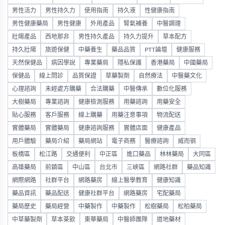
男性活力
男性持久力
使用指南
持久液
性健康指南
男性健康藥局
男性健康
外用產品
腎氣補養
中醫調理
壯陽產品
西地那非
男性持久產品
持久力提升
草本配方
持久壯陽
旅遊保健
中藥養生
藥品品質
PTT論壇
健康服務
天然保健品
病因學說
專業藥局
隱私保護
香港藥局
中國藥局
保健品
線上問診
品質保證
草藥製劑
自然療法
中醫藥文化
心理諮詢
未經處方購藥
合法購藥
中醫傳承
數位化服務
大樹藥局
專業諮詢
健康檢測服務
用藥諮詢
用藥安全
貼心服務
客戶服務
線上購藥
用藥注意事項
物流配送
實體藥局
實體藥局
健康諮詢服務
實體店面
健康產品
用戶體驗
藥局介紹
藥局網站
電子商務
醫療諮詢
威而钢
板橋區
松江路
交通便利
中正區
進口藥品
林林藥局
大同區
高雄藥局
前鎮區
中山區
台北市
三峽區
網路社群
藥品知識
網際網路
社群平台
網路藥房
線上醫學教育
健康知識
藥品資訊
藥品配送
健康社群平台
網路藥房
宅配藥局
藥局歷史
藥局經營
中藥製作
中藥製作
松樹藥局
松柏藥局
中草藥製劑
草本茶飲
東華藥局
中醫師團隊
道地藥材