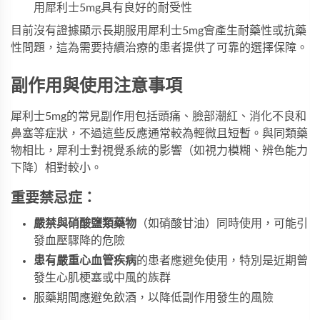
用犀利士5mg具有良好的耐受性
目前沒有證據顯示長期服用犀利士5mg會產生耐藥性或抗藥
性問題，這為需要持續治療的患者提供了可靠的選擇保障。
副作用與使用注意事項
犀利士5mg的常見副作用包括頭痛、臉部潮紅、消化不良和
鼻塞等症狀，不過這些反應通常較為輕微且短暫。與同類藥
物相比，犀利士對視覺系統的影響（如視力模糊、辨色能力
下降）相對較小。
重要禁忌症：
嚴禁與硝酸鹽類藥物
（如硝酸甘油）同時使用，可能引
發血壓驟降的危險
患有嚴重心血管疾病
的患者應避免使用，特別是近期曾
發生心肌梗塞或中風的族群
服藥期間應避免飲酒，以降低副作用發生的風險