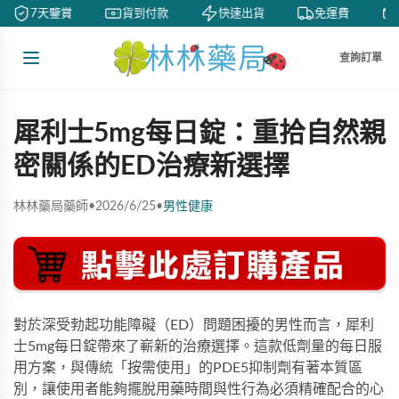
7天鑒賞
貨到付款
快速出貨
免運費
查詢訂單
犀利士5mg每日錠：重拾自然親
密關係的ED治療新選擇
林林藥局藥師
•
2026/6/25
•
男性健康
對於深受勃起功能障礙（ED）問題困擾的男性而言，
犀利
士5mg每日錠
帶來了嶄新的治療選擇。這款低劑量的每日服
用方案，與傳統「按需使用」的PDE5抑制劑有著本質區
別，讓使用者能夠擺脫用藥時間與性行為必須精確配合的心