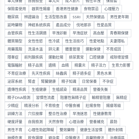
睪丸保養
自我檢查
睪丸炎
成人影片
假性早洩
保險套
保險套使用
器質性陽痿
香港男性健康
食物禁忌
心理壓力
糖尿病
辨證論治
生活型態改善
SSRI
天然保健品
男性更年期
延時藥物
神經系統疾病
產品成分
伐地那非
性愛品質
血管疾病
性生活調適
早洩診斷
早洩症狀
高血壓
青春期保健
體質類型
女性性慾
性冷感
性生活技巧
性愛地點
夫妻隱私
用藥風險
洗澡水溫
鋅元素
體重管理
運動保健
不育成因
隱睾症
前列腺疾病
運動壯陽
排尿異常
口腔健康
戒除壞習慣
電腦輻射
精子品質
遺精
血精
精囊炎
精子活力
生育力影響
不育症治療
先天性疾病
絲蟲病
精子過多症
黑色水果
泌尿系統
腎虛
腎臟健康
精子知識
日常保養
不孕症
遺傳性疾病
生殖健康
生殖感染
精液品質
營養失衡
精子DNA檢測
習慣性流產
阻塞性無精子症
輸精管阻塞
無精症
少精症
精液分析
不育檢查
中醫食補
壯陽食物
陽痿等級
訓練方法
穴位按摩
整合性治療
早洩迷思
性健康教育
硬度評量
自我檢測
天然食物
心理治療
營養補充
晨勃
男性不育
心理性勃起障礙
雙效藥物
健康生活習慣
體外射精
抽煙危害
飲食調理
避孕套
中醫療法
非藥物療法
治療誤區