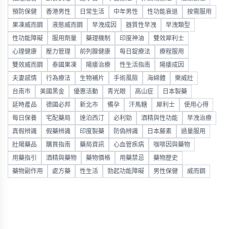
預防保健
香港男性
日常生活
中年男性
性功能衰退
按需服用
果凍威而鋼
液態威而鋼
早洩成因
器質性早洩
早洩類型
性功能障礙
服用劑量
藥理機制
印度神油
雙效犀利士
心理健康
壓力管理
前列腺健康
每日錠療法
療程服用
雙效威而鋼
泰國果凍
陽痿治療
性生活指南
陽痿成因
夫妻感情
行為療法
生物補片
手術風險
海綿體
樂威壯
台南市
美國黑金
優惠活動
青光眼
高山症
日本製藥
延時產品
德國必邦
新北市
備孕
汗馬糖
犀利士
使用心得
每日保養
宅配藥局
達泊西汀
必利勁
酒精與性功能
早洩治療
真假辨識
假藥辨識
印度製藥
防偽辨識
日本藤素
過量服用
壯陽藥品
購買指南
藥局資訊
心血管疾病
咖啡因與藥物
用藥指引
酒精與藥物
藥物價格
用藥禁忌
藥物歷史
藥物副作用
處方藥
性生活
勃起功能障礙
男性保健
威而鋼