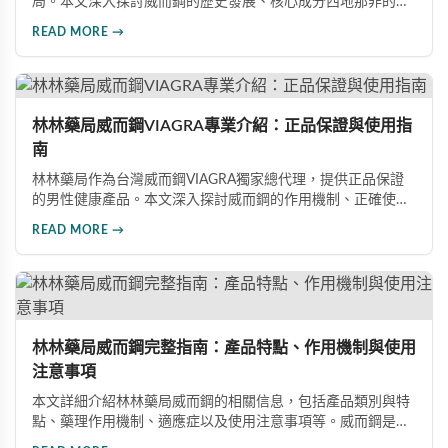
局。本文深入探討威而鋼的歷史發展、核心成分西地那非的作
用機制、正確使用方式（50mg與100mg規格選擇）、服用注
READ MORE →
意事項，以及與犀利士等其他男性健康產品的比較，幫助讀者
全面瞭解並安全使用相關產品。
林林藥局威而鋼VIAGRA專業介紹：正品保證與使用指
南
林林藥局作為台灣威而鋼VIAGRA獨家總代理，提供正品保證
的男性健康產品。本文深入探討威而鋼的作用機制、正確使用
方法、劑量選擇及注意事項，幫助消費者了解這款由輝瑞公司
READ MORE →
研發的藥品，並介紹50mg、100mg及瓶裝30顆等多種規格選
擇。
林林藥局威而鋼完整指南：產品特點、作用機制與使用
注意事項
本文詳細介紹林林藥局威而鋼的相關信息，包括產品類別與特
點、藥理作用機制、適應症以及使用注意事項等。威而鋼是口
服治療男性勃起功能障礙的藥品，主要成分為西地那非，屬於