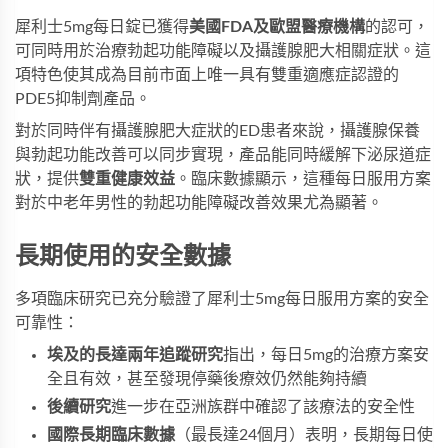
犀利士5mg每日錠已獲得
美國FDA及歐盟醫療機構
的認可，
可同時用於治療勃起功能障礙以及攝護腺肥大相關症狀。這
項特色使其成為目前市面上唯一具有雙重適應症認證的
PDE5抑制劑產品。
對於同時伴有攝護腺肥大症狀的ED患者來說，
攝護腺保養
與勃起功能改善可以同步實現，產品能同時緩解下泌尿道症
狀，提供
雙重健康效益
。臨床數據顯示，這種每日服用方案
對於中老年男性的勃起功能障礙改善效果尤為顯著。
長期使用的安全數據
多項臨床研究已充分驗證了犀利士5mg每日服用方案的安全
可靠性：
埃及的長達兩年追蹤研究
指出，每日5mg的治療方案安
全且有效，甚至發現停藥後療效仍然能夠持續
後續研究
進一步在亞洲族群中確認了該療法的安全性
國際長期臨床數據
（最長達24個月）表明，長期每日使