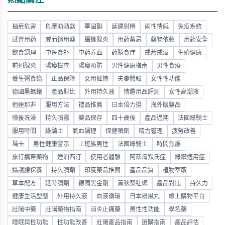
熱點關注
抽菸危害
負壓助勃器
睪固酮
延遲射精
兩性情感
免疫系統
感冒用药
威而鋼用藥
攝護腺炎
用药禁忌
藥物依賴
用药安全
飲食調理
中医食补
中药养血
药膳食疗
戒菸戒酒
生殖健康
前列腺炎
陽痿檢查
陽痿預防
男性健康指南
男性食療
養生粥食譜
正品保障
女用催情
夫妻體驗
女性性功能
德國黑螞蟻
產品對比
外用持久液
情趣用品評測
女性高潮液
他達那非
服用方法
禮品推薦
日本倍力挺
海外版藥品
噴後洗澡
持久噴霧
藥品保存
四十歲後
產品過期
法國綠騎士
服用時間
綠騎士
氣血調理
保健噴劑
精力管理
疲勞改善
瑪卡
男性健康警示
上班族男性
法國綠騎士
時間焦慮
旅行攜帶藥物
達泊西汀
使用者體驗
阿茲海默氏症
綠鑽適用症
攝護腺保養
持久噴劑
印度藥品推薦
產品品質
植物萃取
草本配方
延時噴劑
德國黑金剛
黃秋葵牡蠣
產品對比
持久力
健康生活型態
外用持久液
血液循環
日本雄風丸
線上購物平台
壯陽中藥
壯陽藥物指南
消炎止痛藥
男性性功能
學名藥
睡眠與性功能
性功能改善
壯陽產品指南
選購指南
產品評估