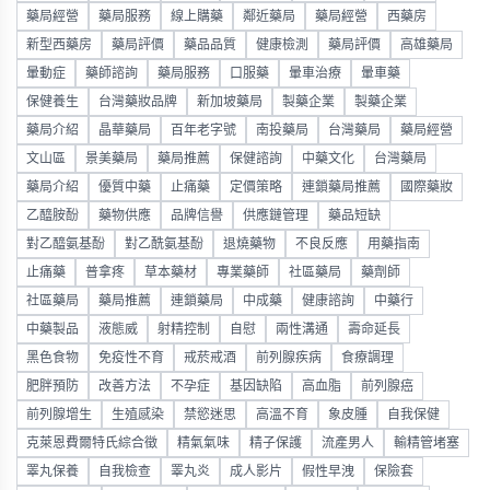
藥局經營
藥局服務
線上購藥
鄰近藥局
藥局經營
西藥房
新型西藥房
藥局評價
藥品品質
健康檢測
藥局評價
高雄藥局
暈動症
藥師諮詢
藥局服務
口服藥
暈車治療
暈車藥
保健養生
台灣藥妝品牌
新加坡藥局
製藥企業
製藥企業
藥局介紹
晶華藥局
百年老字號
南投藥局
台灣藥局
藥局經營
文山區
景美藥局
藥局推薦
保健諮詢
中藥文化
台灣藥局
藥局介紹
優質中藥
止痛藥
定價策略
連鎖藥局推薦
國際藥妝
乙醯胺酚
藥物供應
品牌信譽
供應鏈管理
藥品短缺
對乙醯氨基酚
對乙酰氨基酚
退燒藥物
不良反應
用藥指南
止痛藥
普拿疼
草本藥材
專業藥師
社區藥局
藥劑師
社區藥局
藥局推薦
連鎖藥局
中成藥
健康諮詢
中藥行
中藥製品
液態威
射精控制
自慰
兩性溝通
壽命延長
黑色食物
免疫性不育
戒菸戒酒
前列腺疾病
食療調理
肥胖預防
改善方法
不孕症
基因缺陷
高血脂
前列腺癌
前列腺增生
生殖感染
禁慾迷思
高溫不育
象皮腫
自我保健
克萊恩費爾特氏綜合徵
精氣氣味
精子保護
流產男人
輸精管堵塞
睪丸保養
自我檢查
睪丸炎
成人影片
假性早洩
保險套