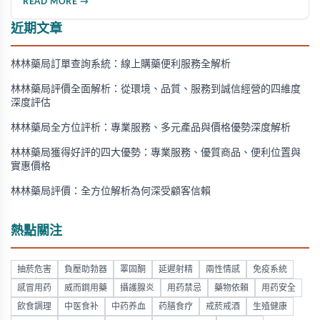
READ MORE →
研發的藥品，並介紹50mg、100mg及瓶裝30顆等多種規格選
擇。
近期文章
林林藥局訂單查詢系統：線上購藥便利服務全解析
林林藥局評價全面解析：從環境、品質、服務到誠信經營的四維度
深度評估
林林藥局全方位評析：專業服務、多元產品與價格優勢深度解析
林林藥局獲得好評的四大優勢：專業服務、優質商品、便利位置與
實惠價格
林林藥局評價：全方位解析為何深受顧客信賴
熱點關注
抽菸危害
負壓助勃器
睪固酮
延遲射精
兩性情感
免疫系統
感冒用药
威而鋼用藥
攝護腺炎
用药禁忌
藥物依賴
用药安全
飲食調理
中医食补
中药养血
药膳食疗
戒菸戒酒
生殖健康