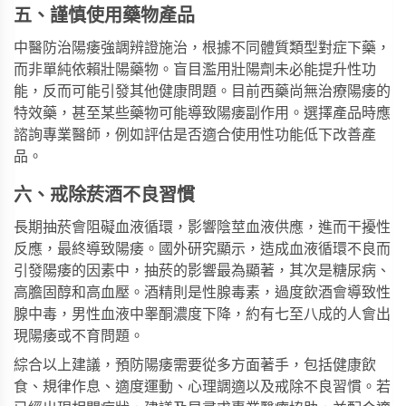
五、謹慎使用藥物產品
中醫防治陽痿強調辨證施治，根據不同體質類型對症下藥，
而非單純依賴壯陽藥物。盲目濫用壯陽劑未必能提升性功
能，反而可能引發其他健康問題。目前西藥尚無治療陽痿的
特效藥，甚至某些藥物可能導致陽痿副作用。選擇產品時應
諮詢專業醫師，例如評估是否適合使用
性功能低下
改善產
品。
六、戒除菸酒不良習慣
長期抽菸會阻礙血液循環，影響陰莖血液供應，進而干擾性
反應，最終導致陽痿。國外研究顯示，造成血液循環不良而
引發陽痿的因素中，抽菸的影響最為顯著，其次是糖尿病、
高膽固醇和高血壓。酒精則是性腺毒素，過度飲酒會導致性
腺中毒，男性血液中睾酮濃度下降，約有七至八成的人會出
現陽痿或不育問題。
綜合以上建議，預防陽痿需要從多方面著手，包括健康飲
食、規律作息、適度運動、心理調適以及戒除不良習慣。若