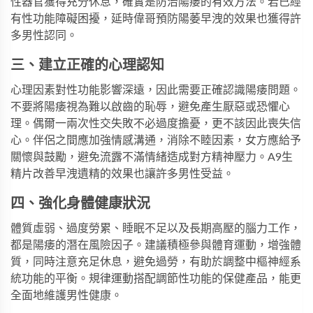
性器官獲得充分休息，確實是防治陽痿的有效方法。若已經
有性功能障礙困擾，
延時偉哥
預防陽萎早洩的效果也獲得許
多男性認同。
三、建立正確的心理認知
心理因素對性功能影響深遠，因此需要正確認識陽痿問題。
不要將陽痿視為難以啟齒的恥辱，避免產生厭惡或恐懼心
理。偶爾一兩次性交失敗不必過度擔憂，更不該因此喪失信
心。伴侶之間應加強情感溝通，消除不睦因素，女方應給予
關懷與鼓勵，避免流露不滿情緒造成對方精神壓力。
A9生
精片
改善早洩遺精的效果也讓許多男性受益。
四、強化身體健康狀況
體質虛弱、過度勞累、睡眠不足以及長期高壓的腦力工作，
都是陽痿的潛在風險因子。建議積極參與體育運動，增強體
質，同時注意充足休息，避免過勞，有助於調整中樞神經系
統功能的平衡。規律運動搭配
調節性功能
的保健產品，能更
全面地維護男性健康。