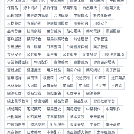
天然保健品
病因學說
專業藥局
隱私保護
香港藥局
中國藥局
保健品
線上問診
品質保證
草藥製劑
自然療法
中醫藥文化
心理諮詢
未經處方購藥
合法購藥
中醫傳承
數位化服務
大樹藥局
專業諮詢
健康檢測服務
用藥諮詢
用藥安全
品牌發展
技術創新
果貿藥局
貼心服務
藥局電話
電話服務
客戶服務
藥局特色
藥局服務特色
誠信經營
訂單管理
系統服務
線上購藥
訂單查詢
台灣醫療保健
藥品管理
食品安全
公共衛生
衛生署
公共衛生
企業發展
用藥注意事項
專業藥師團隊
物流配送
實體藥局
實體藥局
健康諮詢服務
實體店面
健康產品
用戶體驗
藥局介紹
藥局網站
電子商務
醫療諮詢
威而钢
板橋區
松江路
交通便利
中正區
進口藥品
林林藥局
大同區
高雄藥局
前鎮區
中山區
台北市
三峽區
網路社群
藥品知識
網際網路
社群平台
網路藥房
線上醫學教育
健康知識
藥品資訊
藥品配送
健康社群平台
網路藥房
宅配藥局
藥局歷史
藥局經營
中藥製作
中藥製作
松樹藥局
松柏藥局
中草藥製劑
草本茶飲
東華藥局
中醫師團隊
道地藥材
針灸服務
東湖藥局
中藥店
電子商務
東京藥局
日本藥局
中藥配方
東亞藥師大藥局
太平區藥局