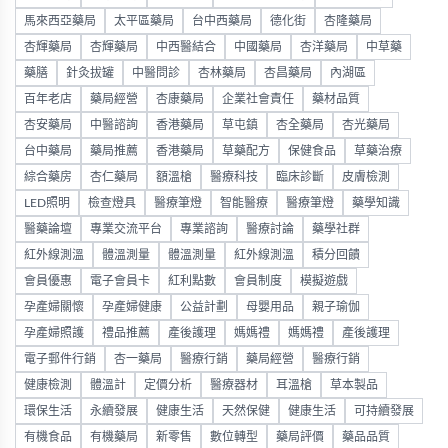
馬來西亞藥局
太平區藥局
台中西藥局
德化街
杏隆藥局
杏輝藥局
杏輝藥局
中西醫結合
中國藥局
杏洋藥局
中草藥
藥膳
針灸拔罐
中醫問診
杏林藥局
杏昌藥局
內湖區
百年老店
藥局經營
杏康藥局
企業社會責任
藥材品質
杏安藥局
中醫諮詢
香港藥局
草屯鎮
杏全藥局
杏光藥局
台中藥局
藥局推薦
香港藥局
草藥配方
保健食品
草藥治療
綜合藥房
杏仁藥局
額溫槍
醫療科技
臨床診斷
皮膚檢測
LED照明
檢查燈具
醫療筆燈
智能醫療
醫療筆燈
藥學知識
醫藥論壇
專業交流平台
專業諮詢
醫療討論
藥學社群
紅外線測溫
體溫測量
體溫測量
紅外線測溫
積分回饋
會員優惠
電子會員卡
紅利點數
會員制度
模擬遊戲
孕產婦關懷
孕產婦健康
公益計劃
母嬰用品
親子瑜伽
孕產婦照護
禮品推薦
產後護理
媽媽禮
媽媽禮
產後護理
電子郵件行銷
杏一藥局
醫療行銷
藥局經營
醫療行銷
健康檢測
體溫計
定價分析
醫療器材
耳溫槍
草本製品
環保生活
永續發展
健康生活
天然保健
健康生活
可持續發展
有機食品
有機藥局
新零售
數位轉型
藥局評價
藥品品質