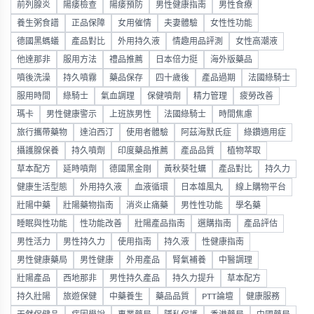
前列腺炎
陽痿檢查
陽痿預防
男性健康指南
男性食療
養生粥食譜
正品保障
女用催情
夫妻體驗
女性性功能
德國黑螞蟻
產品對比
外用持久液
情趣用品評測
女性高潮液
他達那非
服用方法
禮品推薦
日本倍力挺
海外版藥品
噴後洗澡
持久噴霧
藥品保存
四十歲後
產品過期
法國綠騎士
服用時間
綠騎士
氣血調理
保健噴劑
精力管理
疲勞改善
瑪卡
男性健康警示
上班族男性
法國綠騎士
時間焦慮
旅行攜帶藥物
達泊西汀
使用者體驗
阿茲海默氏症
綠鑽適用症
攝護腺保養
持久噴劑
印度藥品推薦
產品品質
植物萃取
草本配方
延時噴劑
德國黑金剛
黃秋葵牡蠣
產品對比
持久力
健康生活型態
外用持久液
血液循環
日本雄風丸
線上購物平台
壯陽中藥
壯陽藥物指南
消炎止痛藥
男性性功能
學名藥
睡眠與性功能
性功能改善
壯陽產品指南
選購指南
產品評估
男性活力
男性持久力
使用指南
持久液
性健康指南
男性健康藥局
男性健康
外用產品
腎氣補養
中醫調理
壯陽產品
西地那非
男性持久產品
持久力提升
草本配方
持久壯陽
旅遊保健
中藥養生
藥品品質
PTT論壇
健康服務