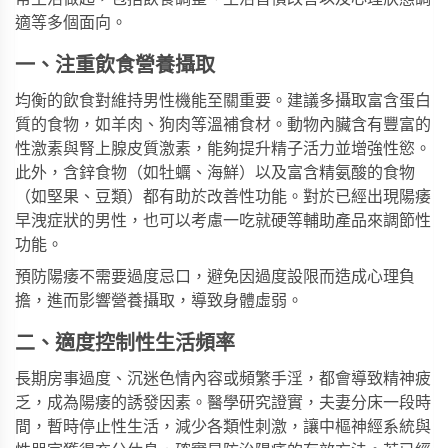
適等多個面向。
一、注重飲食營養攝取
均衡的飲食對維持男性機能至關重要。建議多攝取富含蛋白
質的食物，如羊肉、狗肉等溫補食材。動物內臟含有豐富的
性激素與腎上腺皮質激素，能夠提升精子活力並增強性慾。
此外，含鋅食物（如牡蠣、海鮮）以及富含精氨酸的食物
（如堅果、豆類）都有助於改善性功能。對於已經出現陽痿
早洩症狀的男性，也可以考慮
一吃就硬
等輔助產品來調節性
功能。
預防陽痿不需要過度忌口，避免因過度設限而造成心理負
擔，進而影響營養攝取，導致身體虛弱。
二、適度控制性生活頻率
長期房事過度、沉迷色情內容或頻繁手淫，都會導致精神疲
乏，成為陽痿的誘發因素。醫學研究證實，夫妻分床一段時
間，暫時停止性生活，減少各類性刺激，讓中樞神經系統與