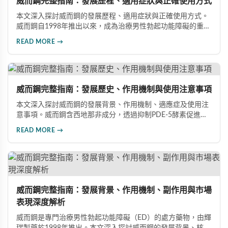
威而鋼完整指南：發展歷程、適用症狀與正確使用方式
本文深入探討威而鋼的發展歷程、適用症狀與正確使用方式。
威而鋼自1998年推出以來，成為治療男性勃起功能障礙的重要
藥物。文章詳細介紹其作用機理、使用注意事項、可能的副作
READ MORE →
用，以及相關研究成果，幫助讀者全面了解這類藥物並在醫師
指導下做出明智決定。
威而鋼完整指南：發展歷史、作用機制與使用注意事項
本文深入探討威而鋼的發展背景、作用機制、適應症及使用注
意事項。威而鋼含西地那非成分，透過抑制PDE-5酵素促進血
管擴張，有效治療男性勃起功能障礙。使用前應經醫師評估，
READ MORE →
注意禁忌症與副作用，確保用藥安全。
威而鋼完整指南：發展背景、作用機制、副作用與市場
表現深度解析
威而鋼是專門治療男性勃起功能障礙（ED）的處方藥物，由輝