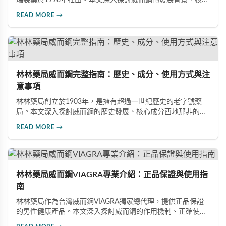
瑞製藥於1998年推出。本文深入探討威而鋼的發展背景、核心
成分西地那非的作用機制、常見副作用如頭痛和臉部發紅，以
READ MORE →
及全球年銷售額超過23億美元的市場表現，幫助讀者全面了解
這款革命性藥品。
林林藥局威而鋼完整指南：歷史、成分、使用方式與注
意事項
林林藥局創立於1903年，是擁有超過一世紀歷史的老字號藥
局。本文深入探討威而鋼的歷史發展、核心成分西地那非的作
用機制、正確使用方式（50mg與100mg規格選擇）、服用注
READ MORE →
意事項，以及與犀利士等其他男性健康產品的比較，幫助讀者
全面瞭解並安全使用相關產品。
林林藥局威而鋼VIAGRA專業介紹：正品保證與使用指
南
林林藥局作為台灣威而鋼VIAGRA獨家總代理，提供正品保證
的男性健康產品。本文深入探討威而鋼的作用機制、正確使用
方法、劑量選擇及注意事項，幫助消費者了解這款由輝瑞公司