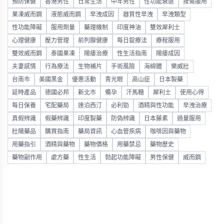
預防保健
香港男性
日常生活
中年男性
性功能衰退
按需服用
果凍威而鋼
液態威而鋼
早洩成因
器質性早洩
早洩類型
性功能障礙
服用劑量
藥理機制
印度神油
雙效犀利士
心理健康
壓力管理
前列腺健康
每日錠療法
療程服用
雙效威而鋼
泰國果凍
陽痿治療
性生活指南
陽痿成因
夫妻感情
行為療法
生物補片
手術風險
海綿體
樂威壯
台南市
美國黑金
優惠活動
青光眼
高山症
日本製藥
延時產品
德國必邦
新北市
備孕
汗馬糖
犀利士
使用心得
每日保養
宅配藥局
達泊西汀
必利勁
酒精與性功能
早洩治療
真假辨識
假藥辨識
印度製藥
防偽辨識
日本藤素
過量服用
壯陽藥品
購買指南
藥局資訊
心血管疾病
咖啡因與藥物
用藥指引
酒精與藥物
藥物價格
用藥禁忌
藥物歷史
藥物副作用
處方藥
性生活
勃起功能障礙
男性保健
威而鋼