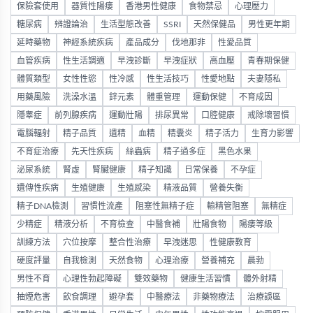
保險套使用
器質性陽痿
香港男性健康
食物禁忌
心理壓力
糖尿病
辨證論治
生活型態改善
SSRI
天然保健品
男性更年期
延時藥物
神經系統疾病
產品成分
伐地那非
性愛品質
血管疾病
性生活調適
早洩診斷
早洩症狀
高血壓
青春期保健
體質類型
女性性慾
性冷感
性生活技巧
性愛地點
夫妻隱私
用藥風險
洗澡水溫
鋅元素
體重管理
運動保健
不育成因
隱睾症
前列腺疾病
運動壯陽
排尿異常
口腔健康
戒除壞習慣
電腦輻射
精子品質
遺精
血精
精囊炎
精子活力
生育力影響
不育症治療
先天性疾病
絲蟲病
精子過多症
黑色水果
泌尿系統
腎虛
腎臟健康
精子知識
日常保養
不孕症
遺傳性疾病
生殖健康
生殖感染
精液品質
營養失衡
精子DNA檢測
習慣性流產
阻塞性無精子症
輸精管阻塞
無精症
少精症
精液分析
不育檢查
中醫食補
壯陽食物
陽痿等級
訓練方法
穴位按摩
整合性治療
早洩迷思
性健康教育
硬度評量
自我檢測
天然食物
心理治療
營養補充
晨勃
男性不育
心理性勃起障礙
雙效藥物
健康生活習慣
體外射精
抽煙危害
飲食調理
避孕套
中醫療法
非藥物療法
治療誤區