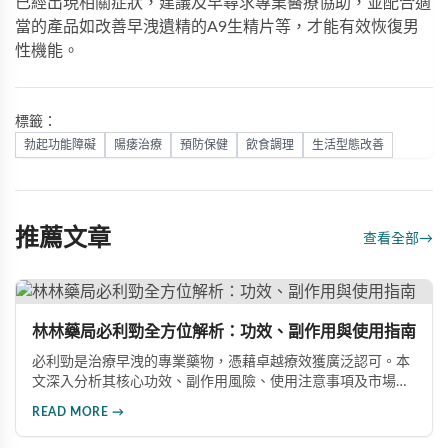
已經出現相關症狀，建議及早尋求專業醫療協助，並配合適
當的產品如
改善早洩遺精
的A9生精片等，才能有效恢復男
性機能。
標籤：
勃起功能障礙
陽痿治療
預防保健
飲食調理
生活型態改善
推薦文章
查看全部
→
林林藥局必利勁全方位解析：功效、副作用與使用指南
必利勁是治療早洩的專業藥物，憑藉卓越療效獲廣泛認可。本
文深入分析其核心功效、副作用風險、使用注意事項及市場發
展前景，助您全面了解產品特性並做出明智選擇。
READ MORE →