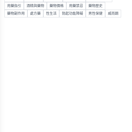
用藥指引
酒精與藥物
藥物價格
用藥禁忌
藥物歷史
藥物副作用
處方藥
性生活
勃起功能障礙
男性保健
威而鋼