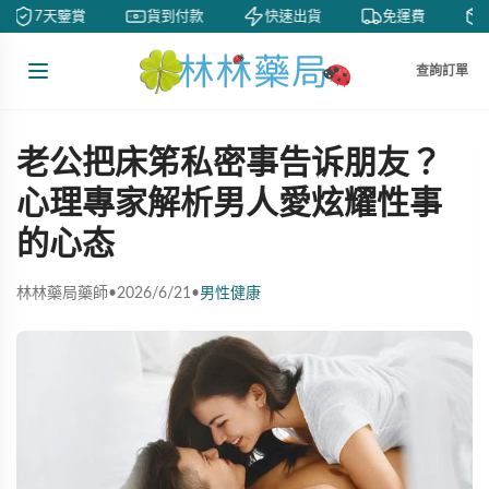
7天鑒賞
貨到付款
快速出貨
免運費
查詢訂單
老公把床笫私密事告诉朋友？
心理專家解析男人愛炫耀性事
的心态
林林藥局藥師
•
2026/6/21
•
男性健康