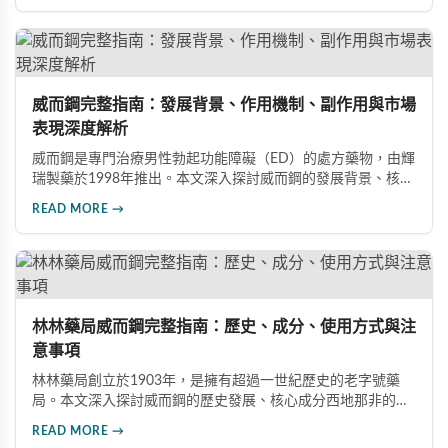
威而鋼完整指南：發展背景、作用機制、副作用與市場
表現深度解析
威而鋼是專門治療男性勃起功能障礙（ED）的處方藥物，由輝
瑞製藥於1998年推出。本文深入探討威而鋼的發展背景、核心
成分西地那非的作用機制、常見副作用如頭痛和臉部發紅，以
READ MORE →
及全球年銷售額超過23億美元的市場表現，幫助讀者全面了解
這款革命性藥品。
林林藥局威而鋼完整指南：歷史、成分、使用方式與注
意事項
林林藥局創立於1903年，是擁有超過一世紀歷史的老字號藥
局。本文深入探討威而鋼的歷史發展、核心成分西地那非的作
用機制、正確使用方式（50mg與100mg規格選擇）、服用注
READ MORE →
意事項，以及與犀利士等其他男性健康產品的比較，幫助讀者