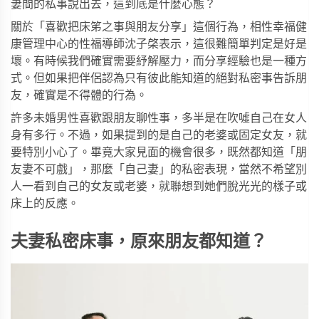
妻間的私事說出去，這到底是什麼心態？
關於「喜歡把床笫之事與朋友分享」這個行為，相性幸福健
康管理中心的性福導師沈子棨表示，這很難簡單判定是好是
壞。有時候我們確實需要紓解壓力，而分享經驗也是一種方
式。但如果把伴侶認為只有彼此能知道的絕對私密事告訴朋
友，確實是不得體的行為。
許多未婚男性喜歡跟朋友聊性事，多半是在吹噓自己在女人
身有多行。不過，如果提到的是自己的老婆或固定女友，就
要特別小心了。畢竟大家見面的機會很多，既然都知道「朋
友妻不可戲」，那麼「自己妻」的私密表現，當然不希望別
人一看到自己的女友或老婆，就聯想到她們脫光光的樣子或
床上的反應。
夫妻私密床事，原來朋友都知道？