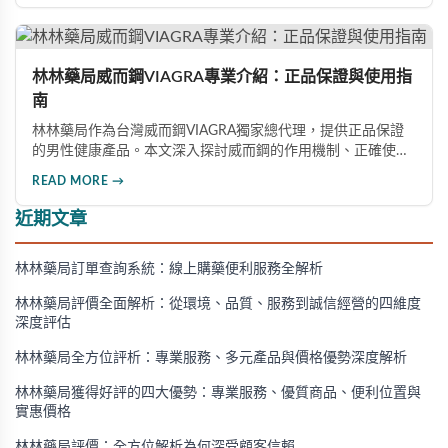
全面瞭解並安全使用相關產品。
林林藥局威而鋼VIAGRA專業介紹：正品保證與使用指
南
林林藥局作為台灣威而鋼VIAGRA獨家總代理，提供正品保證
的男性健康產品。本文深入探討威而鋼的作用機制、正確使用
方法、劑量選擇及注意事項，幫助消費者了解這款由輝瑞公司
READ MORE →
研發的藥品，並介紹50mg、100mg及瓶裝30顆等多種規格選
擇。
近期文章
林林藥局訂單查詢系統：線上購藥便利服務全解析
林林藥局評價全面解析：從環境、品質、服務到誠信經營的四維度
深度評估
林林藥局全方位評析：專業服務、多元產品與價格優勢深度解析
林林藥局獲得好評的四大優勢：專業服務、優質商品、便利位置與
實惠價格
林林藥局評價：全方位解析為何深受顧客信賴