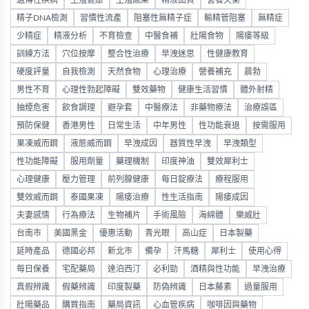
遺傳性疾病
生殖健康
生殖感染
精液品質
營養失衡
精子DNA檢測
習慣性流產
阻塞性無精子症
輸精管阻塞
無精症
少精症
精液分析
不育檢查
中醫食補
壯陽食物
陽痿等級
訓練方法
穴位按摩
整合性治療
早洩迷思
性健康教育
硬度評量
自我檢測
天然食物
心理治療
營養補充
晨勃
男性不育
心理性勃起障礙
雙效藥物
健康生活習慣
體外射精
抽煙危害
飲食調理
避孕套
中醫療法
非藥物療法
治療誤區
預防保健
香港男性
日常生活
中年男性
性功能衰退
按需服用
果凍威而鋼
液態威而鋼
早洩成因
器質性早洩
早洩類型
性功能障礙
服用劑量
藥理機制
印度神油
雙效犀利士
心理健康
壓力管理
前列腺健康
每日錠療法
療程服用
雙效威而鋼
泰國果凍
陽痿治療
性生活指南
陽痿成因
夫妻感情
行為療法
生物補片
手術風險
海綿體
樂威壯
台南市
美國黑金
優惠活動
青光眼
高山症
日本製藥
延時產品
德國必邦
新北市
備孕
汗馬糖
犀利士
使用心得
每日保養
宅配藥局
達泊西汀
必利勁
酒精與性功能
早洩治療
真假辨識
假藥辨識
印度製藥
防偽辨識
日本藤素
過量服用
壯陽藥品
購買指南
藥局資訊
心血管疾病
咖啡因與藥物