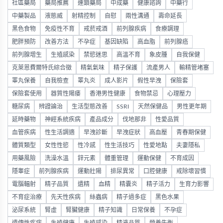
社區藥局
藥局推薦
連鎖藥局
中成藥
健康諮詢
中藥行
中藥製品
液態威
射精控制
自慰
兩性溝通
壽命延長
黑色食物
免疫性不育
戒菸戒酒
前列腺疾病
食療調理
肥胖預防
改善方法
不孕症
基因缺陷
高血脂
前列腺癌
前列腺增生
生殖感染
禁慾迷思
高溫不育
象皮腫
自我保健
克萊恩費爾特氏綜合徵
精氣氣味
精子保護
流產男人
輸精管堵塞
睪丸保養
自我檢查
睪丸炎
成人影片
假性早洩
保險套
保險套使用
器質性陽痿
香港男性健康
食物禁忌
心理壓力
糖尿病
辨證論治
生活型態改善
SSRI
天然保健品
男性更年期
延時藥物
神經系統疾病
產品成分
伐地那非
性愛品質
血管疾病
性生活調適
早洩診斷
早洩症狀
高血壓
青春期保健
體質類型
女性性慾
性冷感
性生活技巧
性愛地點
夫妻隱私
用藥風險
洗澡水溫
鋅元素
體重管理
運動保健
不育成因
隱睾症
前列腺疾病
運動壯陽
排尿異常
口腔健康
戒除壞習慣
電腦輻射
精子品質
遺精
血精
精囊炎
精子活力
生育力影響
不育症治療
先天性疾病
絲蟲病
精子過多症
黑色水果
泌尿系統
腎虛
腎臟健康
精子知識
日常保養
不孕症