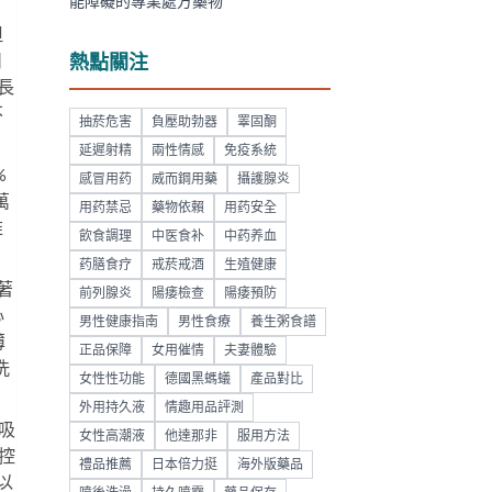
能障礙的專業處方藥物
但
日
熱點關注
長
不
抽菸危害
負壓助勃器
睪固酮
延遲射精
兩性情感
免疫系統
%
感冒用药
威而鋼用藥
攝護腺炎
萬
用药禁忌
藥物依賴
用药安全
維
飲食調理
中医食补
中药养血
药膳食疗
戒菸戒酒
生殖健康
著
前列腺炎
陽痿檢查
陽痿預防
心
男性健康指南
男性食療
養生粥食譜
薄
正品保障
女用催情
夫妻體驗
洗
女性性功能
德國黑螞蟻
產品對比
外用持久液
情趣用品評測
吸
女性高潮液
他達那非
服用方法
控
禮品推薦
日本倍力挺
海外版藥品
以