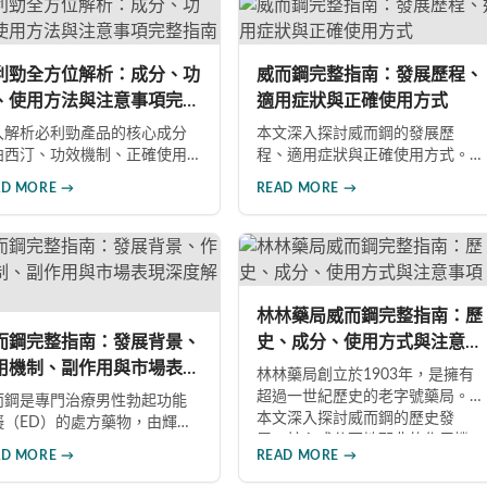
全面了解此藥物的快速起效、
認知，了解如何安全使用此藥物
效持續等優勢，以及使用時需
改善性功能問題。
意的副作用與安全事項。
利勁全方位解析：成分、功
威而鋼完整指南：發展歷程、
、使用方法與注意事項完整
適用症狀與正確使用方式
南
入解析必利勁產品的核心成分
本文深入探討威而鋼的發展歷
泊西汀、功效機制、正確使用
程、適用症狀與正確使用方式。
法及重要注意事項。同時介紹
威而鋼自1998年推出以來，成為
AD MORE →
READ MORE →
效犀利士、果凍威而鋼雙效版
治療男性勃起功能障礙的重要藥
相關產品，幫助男性了解各類
物。文章詳細介紹其作用機理、
性增強產品的特性，在專業指
使用注意事項、可能的副作用，
下做出明智選擇，有效改善勃
以及相關研究成果，幫助讀者全
功能問題。
面了解這類藥物並在醫師指導下
做出明智決定。
林林藥局威而鋼完整指南：歷
而鋼完整指南：發展背景、
史、成分、使用方式與注意事
用機制、副作用與市場表現
項
林林藥局創立於1903年，是擁有
度解析
超過一世紀歷史的老字號藥局。
而鋼是專門治療男性勃起功能
本文深入探討威而鋼的歷史發
礙（ED）的處方藥物，由輝瑞
展、核心成分西地那非的作用機
藥於1998年推出。本文深入探
AD MORE →
READ MORE →
制、正確使用方式（50mg與
威而鋼的發展背景、核心成分
100mg規格選擇）、服用注意事