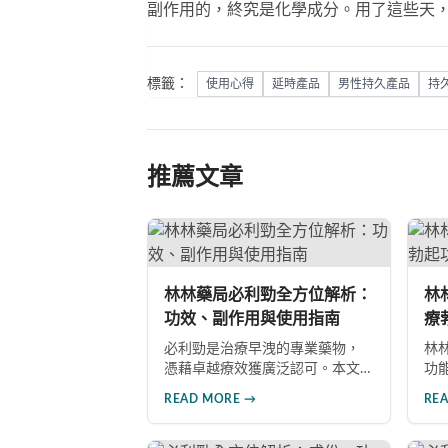
副作用的，終究是化學成分。用了這些天
標籤：
使用心得
延時產品
男性持久產品
持
推薦文章
林林藥局必利勁全方位解析：
林
功效、副作用與使用指南
療
物
必利勁是治療早洩的專業藥物，
林
憑藉卓越療效獲廣泛認可。本文
功
深入分析其核心功效、副作用風
非
READ MORE →
RE
險、使用注意事項及市場發展前
深
景，助您全面了解產品特性並做
良