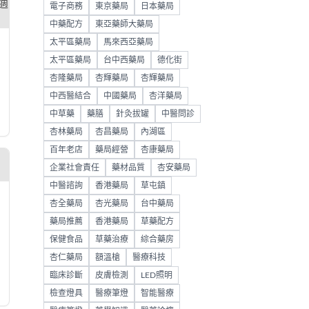
電子商務
東京藥局
日本藥局
中藥配方
東亞藥師大藥局
太平區藥局
馬來西亞藥局
太平區藥局
台中西藥局
德化街
杏隆藥局
杏輝藥局
杏輝藥局
中西醫結合
中國藥局
杏洋藥局
中草藥
藥膳
針灸拔罐
中醫問診
杏林藥局
杏昌藥局
內湖區
百年老店
藥局經營
杏康藥局
企業社會責任
藥材品質
杏安藥局
中醫諮詢
香港藥局
草屯鎮
杏全藥局
杏光藥局
台中藥局
藥局推薦
香港藥局
草藥配方
保健食品
草藥治療
綜合藥房
杏仁藥局
額溫槍
醫療科技
臨床診斷
皮膚檢測
LED照明
檢查燈具
醫療筆燈
智能醫療