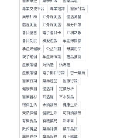
醫療筆燈
藥學知識
醫藥論壇
專業交流平台
專業諮詢
醫療討論
藥學社群
紅外線測溫
體溫測量
體溫測量
紅外線測溫
積分回饋
會員優惠
電子會員卡
紅利點數
會員制度
模擬遊戲
孕產婦關懷
孕產婦健康
公益計劃
母嬰用品
親子瑜伽
孕產婦照護
禮品推薦
產後護理
媽媽禮
媽媽禮
產後護理
電子郵件行銷
杏一藥局
醫療行銷
藥局經營
醫療行銷
健康檢測
體溫計
定價分析
醫療器材
耳溫槍
草本製品
環保生活
永續發展
健康生活
天然保健
健康生活
可持續發展
有機食品
有機藥局
新零售
數位轉型
藥局評價
藥品品質
藥局經營
藥局服務
線上購藥