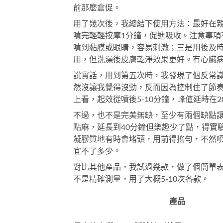
前那麼倉促。
用了幾次後，我總結下使用方法：最好在親密
噴完輕輕按摩1分鐘，促進吸收。注意事項
噴到黏膜或眼睛，容易刺激；三是用後及
用，但洗澡後皮膚乾淨效果更好。有心臟
說實話，用到第五次時，我發現了個反常識
然沒讓我覺得沒勁，反而因為控制住了節
上看，起效從噴後5-10分鐘，峰值延時在2
不過，也不是完美無缺，至少有兩個缺點
點麻，延長到40分鐘但樂趣少了點，得實
凝膠質地有時會堵頭，用前得搖勻，不然噴
宜不了多少。
對比其他產品，我試過幾款，做了個簡單
不是精確測量，用了大概5-10次各款。
產品