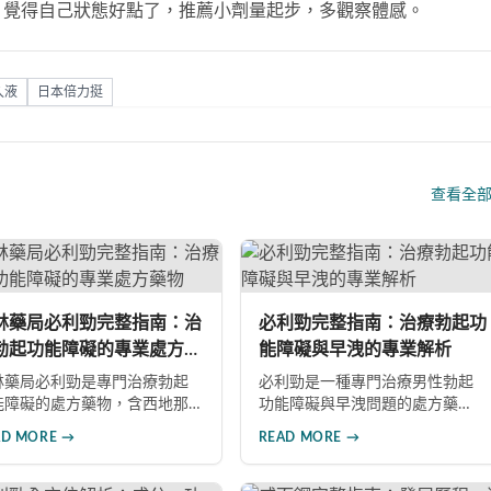
，覺得自己狀態好點了，推薦小劑量起步，多觀察體感。
久液
日本倍力挺
查看全
林藥局必利勁完整指南：治
必利勁完整指南：治療勃起功
勃起功能障礙的專業處方藥
能障礙與早洩的專業解析
林藥局必利勁是專門治療勃起
必利勁是一種專門治療男性勃起
能障礙的處方藥物，含西地那
功能障礙與早洩問題的處方藥
成分，屬於PDE5抑制劑。本文
物。本文深入解析必利勁的核心
AD MORE →
READ MORE →
入探討產品特色、適應症、不
功效、藥理機制、使用注意事項
反應及市場發展潛力，幫助讀
及潛在風險，幫助您建立完整的