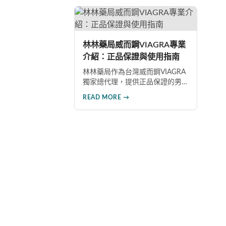
西
禁忌症與副作用，確保用藥安
用
全。
年
現
性
林林藥局威而鋼VIAGRA專業
介紹：正品保證與使用指南
林林藥局作為台灣威而鋼VIAGRA
獨家總代理，提供正品保證的男
性健康產品。本文深入探討威而
READ MORE →
鋼的作用機制、正確使用方法、
劑量選擇及注意事項，幫助消費
者了解這款由輝瑞公司研發的藥
品，並介紹50mg、100mg及瓶裝
30顆等多種規格選擇。