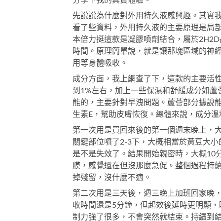
分享下我的真實體驗。
先說說為什麼對外用持久液感興趣。其實
看了些資料，外用持久液的主要原理是局
本倍力挺這款是凝膠噴劑結合，屬於2H2
時間。原理簡單說，就是讓那塊區域的神
用等身體吸收。
成分方面，我上網查了下，這款的主要活性
到1%左右，加上一些保濕和舒緩成分如蘆
能的，主要針對早洩問題。蘆薈部分據說
生素E，幫助皮膚恢復。總體來說，成分溫
第一次用是買回來後的第一個週末晚上，
關鍵部位噴了2-3下，大概相當於黃豆大
是不是失效了。結果開始親密時，大概10
膜，感覺還在但沒那麼急促。整個過程持續
掉殘留，沒什麼不適。
第二次用是三天後，週三晚上加班回家晚，
收時間還是5分鐘，但起效後延時更明顯，
制力強了很多，不會突然就結束。持續到