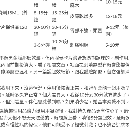
10-15元
鐘
鐘
麻木
劑15ML
（外
8-15分
15-25分
皮膚乾燥多
12-18元
鐘
鐘
片保健品120
30-60分
30-45分
8-12元（長
胃部不適，頭暈
鐘
鐘
期）
10-20分
3-5分鐘
刺痛明顯
5-10元
鐘
，不像黑金版那麼乾澀，但內服瑪卡片適合想長期調理的，副作用
但內服前期投資大。看了相關文章，裡面提到噴霧型有時會影響
可能凝膠更溫和。另一篇說起效細節，跟我體驗類似，但它強調
據我用下來，沒這情況，停用後恢復正常。和避孕套能一起用嗎
。延時多久算正常？個人差異大，我從10分到30分就算進步了
準，但別超量。伴侶會感覺到嗎？如果噴少點，她基本察覺不到
增強情趣性用品倍力挺男用凝膠
後，我對持久產品更有信心了。適
作壓力大但不想天天吃藥的。時間線上看，噴後5分鐘起效，延時2
感或有慢性病的傢伙，他們可能受不了輕微刺激；也不適合追求