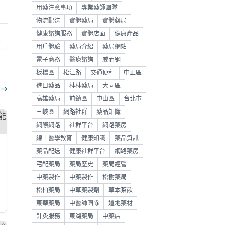
用藥注意事項
專業藥師團隊
物流配送
實體藥局
實體藥局
健康諮詢服務
實體店面
健康產品
用戶體驗
藥局介紹
藥局網站
電子商務
醫療諮詢
威而钢
板橋區
松江路
交通便利
中正區
進口藥品
林林藥局
大同區
部
→
高雄藥局
前鎮區
中山區
台北市
三峽區
網路社群
藥品知識
網際網路
社群平台
網路藥房
線上醫學教育
健康知識
藥品資訊
藥品配送
健康社群平台
網路藥房
宅配藥局
藥局歷史
藥局經營
中藥製作
中藥製作
松樹藥局
松柏藥局
中草藥製劑
草本茶飲
東華藥局
中醫師團隊
道地藥材
針灸服務
東湖藥局
中藥店