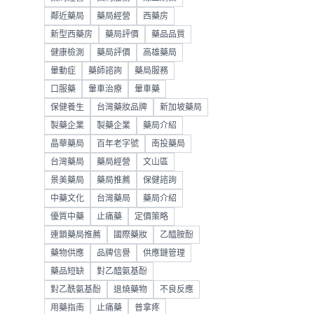
鄰近藥局
藥局經營
西藥房
新型西藥房
藥局評價
藥品品質
健康檢測
藥局評價
高雄藥局
暈動症
藥師諮詢
藥局服務
口服藥
暈車治療
暈車藥
保健養生
台灣藥妝品牌
新加坡藥局
製藥企業
製藥企業
藥局介紹
晶華藥局
百年老字號
南投藥局
台灣藥局
藥局經營
文山區
景美藥局
藥局推薦
保健諮詢
中藥文化
台灣藥局
藥局介紹
優質中藥
止痛藥
定價策略
連鎖藥局推薦
國際藥妝
乙醯胺酚
藥物供應
品牌信譽
供應鏈管理
藥品短缺
對乙醯氨基酚
對乙酰氨基酚
退燒藥物
不良反應
用藥指南
止痛藥
普拿疼