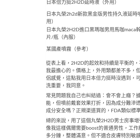
日本倍力挺2H2D延時液
（外用）
日本丸榮2h2d新款黑金版男性持久液延時噴
用）
日本丸榮2H2D進口黑瑪咖男用馬咖maca幹
片/瓶
（內服）
某國產噴霧（參考）
從表上看，2H2D的起效和持續是平衡的
我最擔心的。價格上，外用類都差不多，
侶感覺，這點我用日本倍力挺時沒遇到，
洗重要，我同意。
常見問題我自己也糾結過：會不會上癮？
能，但噴前戴套效果打折，因為成分難滲透
成分安全嗎？正規渠道買的，FDA類似標
總的來說，用了這個
丸榮2H2D男士房事
像我這樣偶爾需要boost的普通男性，工
多分鐘，整體滿意。但不適合皮膚特別敏