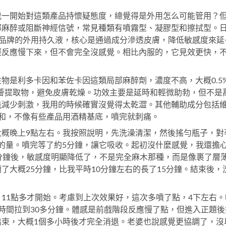
我一開始對這類產品持懷疑態度，總覺得是外用怎么可能管用？
部麻醉或阻斷神經信號，常見種類有噴霧型、凝膠型和擦拭型。
D品牌的外用持久液，核心是通過成分滲透皮膚，降低敏感度來延
經反應慢下來，但不會完全沒感覺。相比內服的，它見效更快，
物是利多卡因和苯佐卡因這類局部麻醉劑，濃度不高，大概0.5
薈提取物，避免皮膚乾燥。功效主要是延時和輕微助勃，但不是
能減少刺激，我用的時候確實沒覺得太乾澀。其他輔助成分包括
和，不像有些產品用酒精基底，噴完就刺痛。
大概晚上9點左右。我按照說明，先洗澡清潔，然後搖勻瓶子，對
小的量。噴完等了約5分鐘，讓它吸收。起初沒什麼感覺，我還擔
分鐘後，敏感度明顯降低了，不是完全麻木那種，而是像裹了層
了大概25分鐘，比我平時10分鐘左右的長了15分鐘。結束後，
11點多才開始。考慮到上次效果好，這次多噴了點，4下左右。
時間拉到30多分鐘。體感是前戲階段反應慢了點，但進入正題後
結束，大概1個多小時後才完全消退。老婆也說感覺更協調了，沒