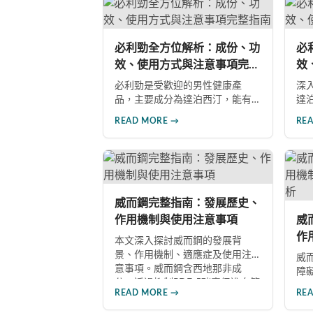
出明智選擇。
者
長
注
必利勁全方位解析：成份、功
必
效、使用方式與注意事項完整
效
指南
指
必利勁是受歡迎的男性健康產
深
品，主要成分為達泊西汀，能有
達
效改善勃起功能障礙與早洩問
方
READ MORE →
RE
題。本文深入解析產品成份、功
雙
效、正確使用方式與注意事項，
等
幫助男性朋友了解如何在醫師指
男
導下安全使用，提升性生活品質
導
並重拾自信。
起
威而鋼完整指南：發展歷史、
作用機制與使用注意事項
威
作
本文深入探討威而鋼的發展背
深
景、作用機制、適應症及使用注
威
意事項。威而鋼含西地那非成
障
分，透過抑制PDE-5酵素促進血管
製
READ MORE →
RE
擴張，有效治療男性勃起功能障
討
礙。使用前應經醫師評估，注意