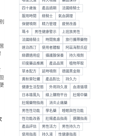
噴後洗澡
持久噴霧
藥品保存
四十歲後
產品過期
法國綠騎士
。
服用時間
綠騎士
氣血調理
別
保健噴劑
精力管理
疲勞改善
瑪卡
男性健康警示
上班族男性
法國綠騎士
時間焦慮
旅行攜帶藥物
居
達泊西汀
使用者體驗
阿茲海默氏症
線
綠鑽適用症
攝護腺保養
持久噴劑
印度藥品推薦
產品品質
植物萃取
有
草本配方
延時噴劑
德國黑金剛
但
黃秋葵牡蠣
產品對比
持久力
便
健康生活型態
外用持久液
血液循環
日本雄風丸
線上購物平台
壯陽中藥
，
壯陽藥物指南
消炎止痛藥
男性性功能
學名藥
睡眠與性功能
次
性功能改善
壯陽產品指南
選購指南
產品評估
男性活力
男性持久力
使用指南
持久液
性健康指南