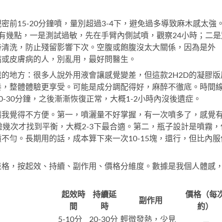
前15-20分鐘噴，量別超過3-4下，避免過多導致麻木感太強
有幾點，一是測試過敏，先在手臂內側試噴，觀察24小時；二是
時清洗，防止殘留影響下次。空腹或飽腹沒太大關係，因為是外
病或皮膚病的人，別亂用，最好問醫生。
的地方：很多人說外用液會讓感覺變差，但這款2H2D的凝膠版
奏，整體體驗更享受。可能是成分調配得好，麻醉不徹底。時間
0-30分鐘，之後漸漸恢復正常，大概1-2小時內沒後遺症。
讓我覺得不方便。第一，噴灑量不好掌握，有一次噴多了，感覺
驗幾次才找到平衡，大概2-3下最合適。第二，瓶子設計是噴霧，
不勻。長期用的話，成本算下來一次10-15塊，還行，但比內服
表格，按起效、持續、副作用、價格分維度。數據是我個人體感
起效時
持續延
價格（每
副作用
間
時
約）
5-10分
20-30分
輕微發熱，少見