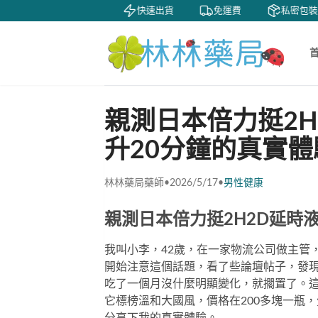
賞
貨到付款
快速出貨
免運費
私密包裝
親測日本倍力挺2
升20分鐘的真實
林林藥局藥師
•
2026/5/17
•
男性健康
親測日本倍力挺2H2D延時
我叫小李，42歲，在一家物流公司做主管
開始注意這個話題，看了些論壇帖子，發
吃了一個月沒什麼明顯變化，就擱置了。
它標榜溫和大國風，價格在200多塊一瓶，