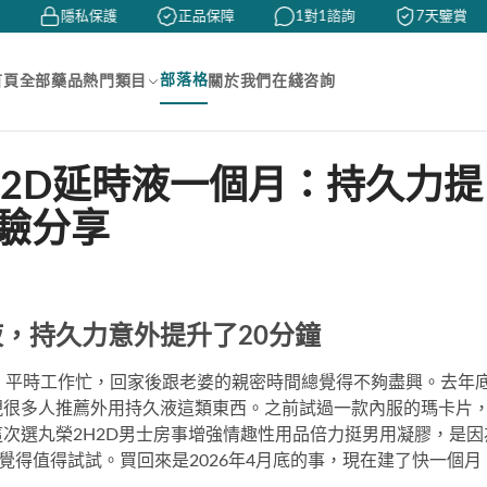
隱私保護
正品保障
1對1諮詢
7天鑒賞
部落格
首頁
全部藥品
熱門類目
關於我們
在綫咨詢
H2D延時液一個月：持久力提
體驗分享
液，持久力意外提升了20分鐘
，平時工作忙，回家後跟老婆的親密時間總覺得不夠盡興。去年
現很多人推薦外用持久液這類東西。之前試過一款內服的瑪卡片
這次選
丸榮2H2D男士房事增強情趣性用品倍力挺男用凝膠
，是因
覺得值得試試。買回來是2026年4月底的事，現在建了快一個月