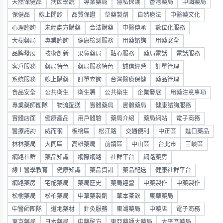
天然保健品
病因學說
專業藥局
隱私保護
香港藥局
中國藥局
保健品
線上問診
品質保證
草藥製劑
自然療法
中醫藥文化
心理諮詢
未經處方購藥
合法購藥
中醫傳承
數位化服務
大樹藥局
專業諮詢
健康檢測服務
用藥諮詢
用藥安全
品牌發展
技術創新
果貿藥局
貼心服務
藥局電話
電話服務
客戶服務
藥局特色
藥局服務特色
誠信經營
訂單管理
系統服務
線上購藥
訂單查詢
台灣醫療保健
藥品管理
食品安全
公共衛生
衛生署
公共衛生
企業發展
用藥注意事項
專業藥師團隊
物流配送
實體藥局
實體藥局
健康諮詢服務
實體店面
健康產品
用戶體驗
藥局介紹
藥局網站
電子商務
醫療諮詢
威而钢
板橋區
松江路
交通便利
中正區
進口藥品
林林藥局
大同區
高雄藥局
前鎮區
中山區
台北市
三峽區
網路社群
藥品知識
網際網路
社群平台
網路藥房
線上醫學教育
健康知識
藥品資訊
藥品配送
健康社群平台
網路藥房
宅配藥局
藥局歷史
藥局經營
中藥製作
中藥製作
松樹藥局
松柏藥局
中草藥製劑
草本茶飲
東華藥局
中醫師團隊
道地藥材
針灸服務
東湖藥局
中藥店
電子商務
東京藥局
日本藥局
中藥配方
東亞藥師大藥局
太平區藥局