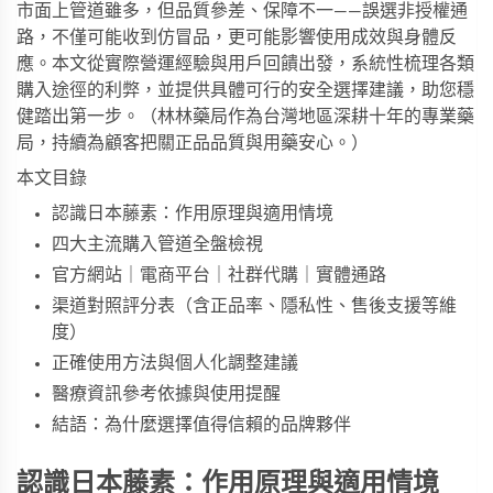
市面上管道雖多，但品質參差、保障不一——誤選非授權通
路，不僅可能收到仿冒品，更可能影響使用成效與身體反
應。本文從實際營運經驗與用戶回饋出發，系統性梳理各類
購入途徑的利弊，並提供具體可行的安全選擇建議，助您穩
健踏出第一步。（
林林藥局
作為台灣地區深耕十年的專業藥
局，持續為顧客把關正品品質與用藥安心。）
本文目錄
認識日本藤素：作用原理與適用情境
四大主流購入管道全盤檢視
官方網站｜電商平台｜社群代購｜實體通路
渠道對照評分表（含正品率、隱私性、售後支援等維
度）
正確使用方法與個人化調整建議
醫療資訊參考依據與使用提醒
結語：為什麼選擇值得信賴的品牌夥伴
認識日本藤素：作用原理與適用情境