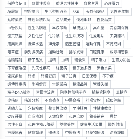
保險套使用
器質性陽痿
香港男性健康
食物禁忌
心理壓力
糖尿病
辨證論治
生活型態改善
SSRI
天然保健品
男性更年期
延時藥物
神經系統疾病
產品成分
伐地那非
性愛品質
血管疾病
性生活調適
早洩診斷
早洩症狀
高血壓
青春期保健
體質類型
女性性慾
性冷感
性生活技巧
性愛地點
夫妻隱私
用藥風險
洗澡水溫
鋅元素
體重管理
運動保健
不育成因
隱睾症
前列腺疾病
運動壯陽
排尿異常
口腔健康
戒除壞習慣
電腦輻射
精子品質
遺精
血精
精囊炎
精子活力
生育力影響
不育症治療
先天性疾病
絲蟲病
精子過多症
黑色水果
泌尿系統
腎虛
腎臟健康
精子知識
日常保養
不孕症
遺傳性疾病
生殖健康
生殖感染
精液品質
營養失衡
精子DNA檢測
習慣性流產
阻塞性無精子症
輸精管阻塞
無精症
少精症
精液分析
不育檢查
中醫食補
壯陽食物
陽痿等級
訓練方法
穴位按摩
整合性治療
早洩迷思
性健康教育
硬度評量
自我檢測
天然食物
心理治療
營養補充
晨勃
男性不育
心理性勃起障礙
雙效藥物
健康生活習慣
體外射精
抽煙危害
飲食調理
避孕套
中醫療法
非藥物療法
治療誤區