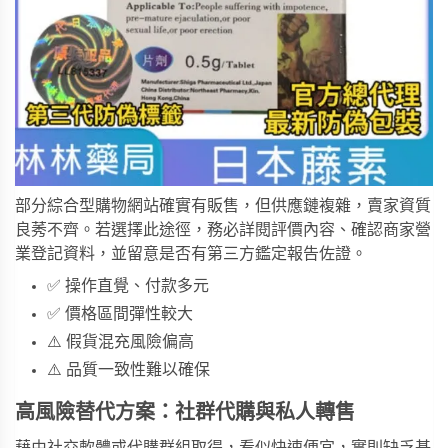
部分綜合型購物網站確實有販售，但供應鏈複雜，賣家資質
良莠不齊。若選擇此途徑，務必詳閱評價內容、確認商家營
業登記資料，並留意是否有第三方鑑定報告佐證。
✅ 操作直覺、付款多元
✅ 價格區間彈性較大
⚠️ 假貨混充風險偏高
⚠️ 品質一致性難以確保
高風險替代方案：社群代購與私人轉售
藉由社交軟體或代購群組取得，看似快速便宜，實則缺乏基