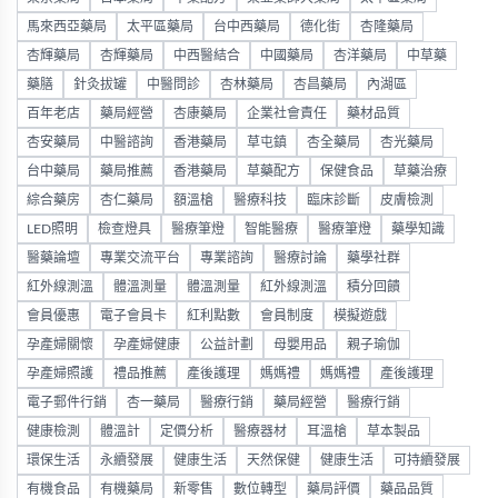
馬來西亞藥局
太平區藥局
台中西藥局
德化街
杏隆藥局
杏輝藥局
杏輝藥局
中西醫結合
中國藥局
杏洋藥局
中草藥
藥膳
針灸拔罐
中醫問診
杏林藥局
杏昌藥局
內湖區
百年老店
藥局經營
杏康藥局
企業社會責任
藥材品質
杏安藥局
中醫諮詢
香港藥局
草屯鎮
杏全藥局
杏光藥局
台中藥局
藥局推薦
香港藥局
草藥配方
保健食品
草藥治療
綜合藥房
杏仁藥局
額溫槍
醫療科技
臨床診斷
皮膚檢測
LED照明
檢查燈具
醫療筆燈
智能醫療
醫療筆燈
藥學知識
醫藥論壇
專業交流平台
專業諮詢
醫療討論
藥學社群
紅外線測溫
體溫測量
體溫測量
紅外線測溫
積分回饋
會員優惠
電子會員卡
紅利點數
會員制度
模擬遊戲
孕產婦關懷
孕產婦健康
公益計劃
母嬰用品
親子瑜伽
孕產婦照護
禮品推薦
產後護理
媽媽禮
媽媽禮
產後護理
電子郵件行銷
杏一藥局
醫療行銷
藥局經營
醫療行銷
健康檢測
體溫計
定價分析
醫療器材
耳溫槍
草本製品
環保生活
永續發展
健康生活
天然保健
健康生活
可持續發展
有機食品
有機藥局
新零售
數位轉型
藥局評價
藥品品質