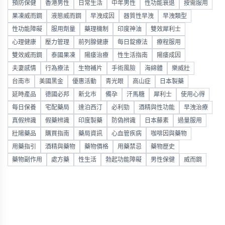
預防保健
香港男性
日常生活
中年男性
性功能衰退
按需服用
果凍威而鋼
液態威而鋼
早洩成因
器質性早洩
早洩類型
性功能障礙
服用劑量
藥理機制
印度神油
雙效犀利士
心理健康
壓力管理
前列腺健康
每日錠療法
療程服用
雙效威而鋼
泰國果凍
陽痿治療
性生活指南
陽痿成因
夫妻感情
行為療法
生物補片
手術風險
海綿體
樂威壯
台南市
美國黑金
優惠活動
青光眼
高山症
日本製藥
延時產品
德國必邦
新北市
備孕
汗馬糖
犀利士
使用心得
每日保養
宅配藥局
達泊西汀
必利勁
酒精與性功能
早洩治療
真假辨識
假藥辨識
印度製藥
防偽辨識
日本藤素
過量服用
壯陽藥品
購買指南
藥局資訊
心血管疾病
咖啡因與藥物
用藥指引
酒精與藥物
藥物價格
用藥禁忌
藥物歷史
藥物副作用
處方藥
性生活
勃起功能障礙
男性保健
威而鋼