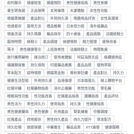
前列腺炎
陽痿檢查
陽痿預防
男性健康指南
男性食療
養生粥食譜
正品保障
女用催情
夫妻體驗
女性性功能
德國黑螞蟻
產品對比
外用持久液
情趣用品評測
女性高潮液
他達那非
服用方法
禮品推薦
日本倍力挺
海外版藥品
噴後洗澡
持久噴霧
藥品保存
四十歲後
產品過期
法國綠騎士
服用時間
綠騎士
氣血調理
保健噴劑
精力管理
疲勞改善
瑪卡
男性健康警示
上班族男性
法國綠騎士
時間焦慮
旅行攜帶藥物
達泊西汀
使用者體驗
阿茲海默氏症
綠鑽適用症
攝護腺保養
持久噴劑
印度藥品推薦
產品品質
植物萃取
草本配方
延時噴劑
德國黑金剛
黃秋葵牡蠣
產品對比
持久力
健康生活型態
外用持久液
血液循環
日本雄風丸
線上購物平台
壯陽中藥
壯陽藥物指南
消炎止痛藥
男性性功能
學名藥
睡眠與性功能
性功能改善
壯陽產品指南
選購指南
產品評估
男性活力
男性持久力
使用指南
持久液
性健康指南
男性健康藥局
男性健康
外用產品
腎氣補養
中醫調理
壯陽產品
西地那非
男性持久產品
持久力提升
草本配方
持久壯陽
旅遊保健
中藥養生
藥品品質
PTT論壇
健康服務