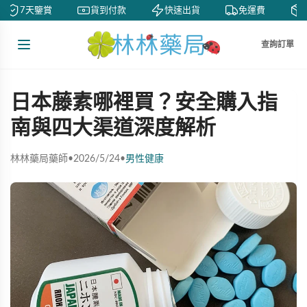
7天鑒賞
貨到付款
快速出貨
免運費
私
查詢訂單
日本藤素哪裡買？安全購入指
南與四大渠道深度解析
林林藥局藥師
•
2026/5/24
•
男性健康