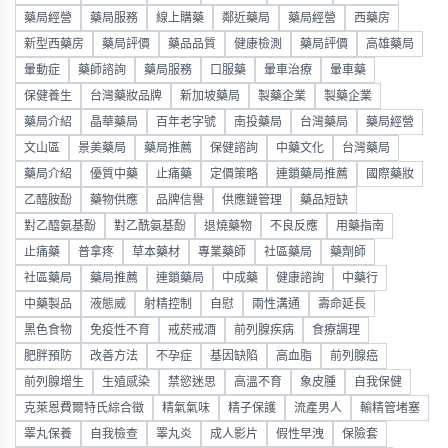
藥局經營
藥局服務
線上購藥
鄰近藥局
藥局經營
西藥房
新型西藥房
藥局評價
藥品品質
健康檢測
藥局評價
高雄藥局
暈動症
藥師諮詢
藥局服務
口服藥
暈車治療
暈車藥
保健養生
台灣藥妝品牌
新加坡藥局
製藥企業
製藥企業
藥局介紹
晶華藥局
百年老字號
南投藥局
台灣藥局
藥局經營
文山區
景美藥局
藥局推薦
保健諮詢
中藥文化
台灣藥局
藥局介紹
優質中藥
止痛藥
定價策略
連鎖藥局推薦
國際藥妝
乙醯胺酚
藥物供應
品牌信譽
供應鏈管理
藥品短缺
對乙醯氨基酚
對乙酰氨基酚
退燒藥物
不良反應
用藥指南
止痛藥
普拿疼
草本藥材
專業藥師
社區藥局
藥劑師
社區藥局
藥局推薦
連鎖藥局
中成藥
健康諮詢
中藥行
中藥製品
液態威
射精控制
自慰
兩性溝通
壽命延長
黑色食物
免疫性不育
戒菸戒酒
前列腺疾病
食療調理
肥胖預防
改善方法
不孕症
基因缺陷
高血脂
前列腺癌
前列腺增生
生殖感染
禁慾迷思
高溫不育
象皮腫
自我保健
克萊恩費爾特氏綜合徵
精氣氣味
精子保護
流產男人
輸精管堵塞
睪丸保養
自我檢查
睪丸炎
成人影片
假性早洩
保險套