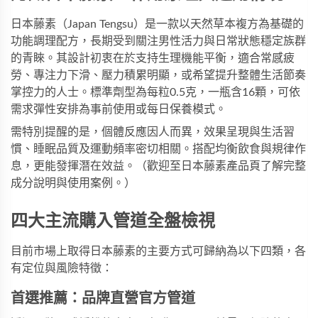
日本藤素（Japan Tengsu）是一款以天然草本複方為基礎的
功能調理配方，長期受到關注男性活力與日常狀態穩定族群
的青睞。其設計初衷在於支持生理機能平衡，適合常感疲
勞、專注力下滑、壓力積累明顯，或希望提升整體生活節奏
掌控力的人士。標準劑型為每粒0.5克，一瓶含16顆，可依
需求彈性安排為事前使用或每日保養模式。
需特別提醒的是，個體反應因人而異，效果呈現與生活習
慣、睡眠品質及運動頻率密切相關。搭配均衡飲食與規律作
息，更能發揮潛在效益。（歡迎至
日本藤素產品頁
了解完整
成分說明與使用案例。）
四大主流購入管道全盤檢視
目前市場上取得日本藤素的主要方式可歸納為以下四類，各
有定位與風險特徵：
首選推薦：品牌直營官方管道