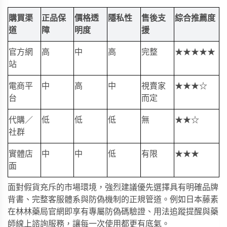
購買渠
正品保
價格透
隱私性
售後支
綜合推薦度
道
障
明度
援
官方網
高
中
高
完整
★★★★★
站
電商平
中
高
中
視賣家
★★★☆
台
而定
代購／
低
低
低
無
★★☆
社群
實體店
中
中
低
有限
★★★
面
面對假貨充斥的市場環境，強烈建議優先選擇具有明確品牌
背書、完整客服體系與防偽機制的正規管道。例如
日本藤素
在
林林藥局
官網即享有專屬防偽碼驗證、用法追蹤提醒與藥
師線上諮詢服務，讓每一次使用都更有底氣。