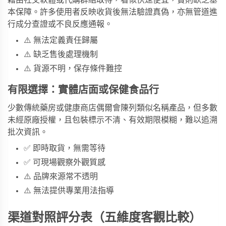
本保障。許多使用者反映收貨後無法驗證真偽，亦無管道進
行成分查證或不良反應通報。
⚠️ 無法定義責任歸屬
⚠️ 缺乏售後處理機制
⚠️ 貨源不明，保存條件難控
有限選擇：實體店面或保健食品行
少數傳統藥房或健康商店偶爾會陳列類似名稱產品，但多數
未經原廠授權，且包裝標示不清、有效期限模糊，難以追溯
批次資訊。
✅ 即時取貨，無需等待
✅ 可現場觀察外觀質感
⚠️ 品牌來源常不透明
⚠️ 無法提供專業用法指導
渠道對照評分表（五維度客觀比較）