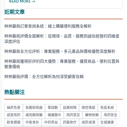
READ MORE →
研發的藥品，並介紹50mg、100mg及瓶裝30顆等多種規格選
擇。
近期文章
林林藥局訂單查詢系統：線上購藥便利服務全解析
林林藥局評價全面解析：從環境、品質、服務到誠信經營的四維度
深度評估
林林藥局全方位評析：專業服務、多元產品與價格優勢深度解析
林林藥局獲得好評的四大優勢：專業服務、優質商品、便利位置與
實惠價格
林林藥局評價：全方位解析為何深受顧客信賴
熱點關注
抽菸危害
負壓助勃器
睪固酮
延遲射精
兩性情感
免疫系統
感冒用药
威而鋼用藥
攝護腺炎
用药禁忌
藥物依賴
用药安全
飲食調理
中医食补
中药养血
药膳食疗
戒菸戒酒
生殖健康