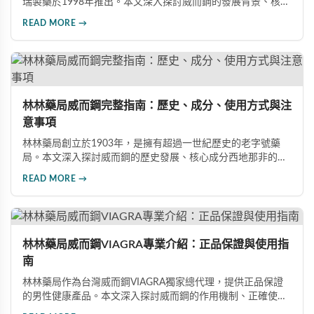
瑞製藥於1998年推出。本文深入探討威而鋼的發展背景、核心
成分西地那非的作用機制、常見副作用如頭痛和臉部發紅，以
READ MORE →
及全球年銷售額超過23億美元的市場表現，幫助讀者全面了解
這款革命性藥品。
林林藥局威而鋼完整指南：歷史、成分、使用方式與注
意事項
林林藥局創立於1903年，是擁有超過一世紀歷史的老字號藥
局。本文深入探討威而鋼的歷史發展、核心成分西地那非的作
用機制、正確使用方式（50mg與100mg規格選擇）、服用注
READ MORE →
意事項，以及與犀利士等其他男性健康產品的比較，幫助讀者
全面瞭解並安全使用相關產品。
林林藥局威而鋼VIAGRA專業介紹：正品保證與使用指
南
林林藥局作為台灣威而鋼VIAGRA獨家總代理，提供正品保證
的男性健康產品。本文深入探討威而鋼的作用機制、正確使用
方法、劑量選擇及注意事項，幫助消費者了解這款由輝瑞公司