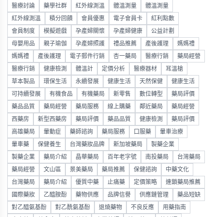
醫療討論
藥學社群
紅外線測溫
體溫測量
體溫測量
紅外線測溫
積分回饋
會員優惠
電子會員卡
紅利點數
會員制度
模擬遊戲
孕產婦關懷
孕產婦健康
公益計劃
母嬰用品
親子瑜伽
孕產婦照護
禮品推薦
產後護理
媽媽禮
媽媽禮
產後護理
電子郵件行銷
杏一藥局
醫療行銷
藥局經營
醫療行銷
健康檢測
體溫計
定價分析
醫療器材
耳溫槍
草本製品
環保生活
永續發展
健康生活
天然保健
健康生活
可持續發展
有機食品
有機藥局
新零售
數位轉型
藥局評價
藥品品質
藥局經營
藥局服務
線上購藥
鄰近藥局
藥局經營
西藥房
新型西藥房
藥局評價
藥品品質
健康檢測
藥局評價
高雄藥局
暈動症
藥師諮詢
藥局服務
口服藥
暈車治療
暈車藥
保健養生
台灣藥妝品牌
新加坡藥局
製藥企業
製藥企業
藥局介紹
晶華藥局
百年老字號
南投藥局
台灣藥局
藥局經營
文山區
景美藥局
藥局推薦
保健諮詢
中藥文化
台灣藥局
藥局介紹
優質中藥
止痛藥
定價策略
連鎖藥局推薦
國際藥妝
乙醯胺酚
藥物供應
品牌信譽
供應鏈管理
藥品短缺
對乙醯氨基酚
對乙酰氨基酚
退燒藥物
不良反應
用藥指南