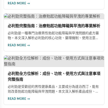
症、不良反應及市場發展潛力，幫助讀者全面了解此藥物的快
READ MORE →
速起效、長效持續等優勢，以及使用時需注意的副作用與安全
事項。
必利勁完整指南：治療勃起功能障礙與早洩的專業解析
必利勁是一種專門治療男性勃起功能障礙與早洩問題的處方藥
物。本文深入解析必利勁的核心功效、藥理機制、使用注意事
項及潛在風險，幫助您建立完整的認知，了解如何安全使用此
READ MORE →
藥物改善性功能問題。
必利勁全方位解析：成份、功效、使用方式與注意事項
完整指南
必利勁是受歡迎的男性健康產品，主要成分為達泊西汀，能有
效改善勃起功能障礙與早洩問題。本文深入解析產品成份、功
效、正確使用方式與注意事項，幫助男性朋友了解如何在醫師
READ MORE →
指導下安全使用，提升性生活品質並重拾自信。