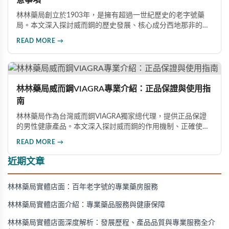
林林藥局創立於1903年，是擁有超過一世紀歷史的老字號藥
局。本文深入探討威而鋼的歷史發展、核心成分西地那非的作
用機制、正確使用方式（50mg與100mg規格選擇）、服用注
READ MORE →
意事項，以及與犀利士等其他男性健康產品的比較，幫助讀者
全面瞭解並安全使用相關產品。
林林藥局威而鋼VIAGRA專業介紹：正品保證與使用指
南
林林藥局作為台灣威而鋼VIAGRA獨家總代理，提供正品保證
的男性健康產品。本文深入探討威而鋼的作用機制、正確使用
方法、劑量選擇及注意事項，幫助消費者了解這款由輝瑞公司
READ MORE →
研發的藥品，並介紹50mg、100mg及瓶裝30顆等多種規格選
擇。
近期文章
林林藥局實體店面：百年老字號的專業藥房服務
林林藥局實體店面介紹：專業藥品服務與健康保障
林林藥局實體店面深度解析：發展歷程、產品品質與專業服務全介