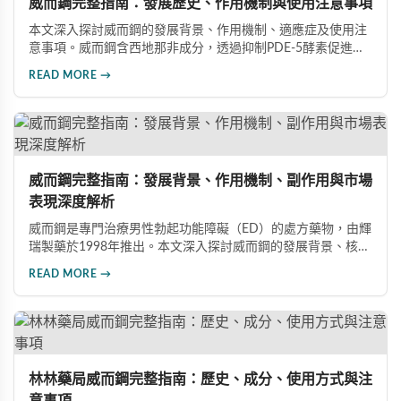
威而鋼完整指南：發展歷史、作用機制與使用注意事項
本文深入探討威而鋼的發展背景、作用機制、適應症及使用注
意事項。威而鋼含西地那非成分，透過抑制PDE-5酵素促進血
管擴張，有效治療男性勃起功能障礙。使用前應經醫師評估，
READ MORE →
注意禁忌症與副作用，確保用藥安全。
威而鋼完整指南：發展背景、作用機制、副作用與市場
表現深度解析
威而鋼是專門治療男性勃起功能障礙（ED）的處方藥物，由輝
瑞製藥於1998年推出。本文深入探討威而鋼的發展背景、核心
成分西地那非的作用機制、常見副作用如頭痛和臉部發紅，以
READ MORE →
及全球年銷售額超過23億美元的市場表現，幫助讀者全面了解
這款革命性藥品。
林林藥局威而鋼完整指南：歷史、成分、使用方式與注
意事項