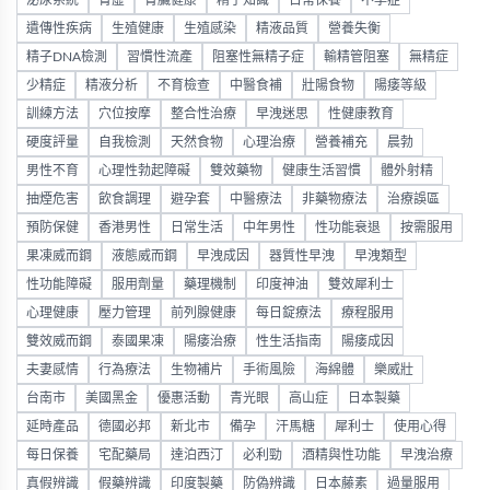
遺傳性疾病
生殖健康
生殖感染
精液品質
營養失衡
精子DNA檢測
習慣性流產
阻塞性無精子症
輸精管阻塞
無精症
少精症
精液分析
不育檢查
中醫食補
壯陽食物
陽痿等級
訓練方法
穴位按摩
整合性治療
早洩迷思
性健康教育
硬度評量
自我檢測
天然食物
心理治療
營養補充
晨勃
男性不育
心理性勃起障礙
雙效藥物
健康生活習慣
體外射精
抽煙危害
飲食調理
避孕套
中醫療法
非藥物療法
治療誤區
預防保健
香港男性
日常生活
中年男性
性功能衰退
按需服用
果凍威而鋼
液態威而鋼
早洩成因
器質性早洩
早洩類型
性功能障礙
服用劑量
藥理機制
印度神油
雙效犀利士
心理健康
壓力管理
前列腺健康
每日錠療法
療程服用
雙效威而鋼
泰國果凍
陽痿治療
性生活指南
陽痿成因
夫妻感情
行為療法
生物補片
手術風險
海綿體
樂威壯
台南市
美國黑金
優惠活動
青光眼
高山症
日本製藥
延時產品
德國必邦
新北市
備孕
汗馬糖
犀利士
使用心得
每日保養
宅配藥局
達泊西汀
必利勁
酒精與性功能
早洩治療
真假辨識
假藥辨識
印度製藥
防偽辨識
日本藤素
過量服用