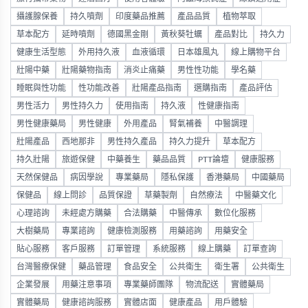
攝護腺保養
持久噴劑
印度藥品推薦
產品品質
植物萃取
草本配方
延時噴劑
德國黑金剛
黃秋葵牡蠣
產品對比
持久力
健康生活型態
外用持久液
血液循環
日本雄風丸
線上購物平台
壯陽中藥
壯陽藥物指南
消炎止痛藥
男性性功能
學名藥
睡眠與性功能
性功能改善
壯陽產品指南
選購指南
產品評估
男性活力
男性持久力
使用指南
持久液
性健康指南
男性健康藥局
男性健康
外用產品
腎氣補養
中醫調理
壯陽產品
西地那非
男性持久產品
持久力提升
草本配方
持久壯陽
旅遊保健
中藥養生
藥品品質
PTT論壇
健康服務
天然保健品
病因學說
專業藥局
隱私保護
香港藥局
中國藥局
保健品
線上問診
品質保證
草藥製劑
自然療法
中醫藥文化
心理諮詢
未經處方購藥
合法購藥
中醫傳承
數位化服務
大樹藥局
專業諮詢
健康檢測服務
用藥諮詢
用藥安全
貼心服務
客戶服務
訂單管理
系統服務
線上購藥
訂單查詢
台灣醫療保健
藥品管理
食品安全
公共衛生
衛生署
公共衛生
企業發展
用藥注意事項
專業藥師團隊
物流配送
實體藥局
實體藥局
健康諮詢服務
實體店面
健康產品
用戶體驗