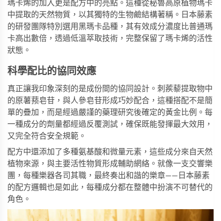
瑪卡烯的加入更是配方中的亮點。這種從秘魯高原植物瑪卡
中提取的天然物質，以其獨特的生物鹼結構著稱。日本藤素
的研發團隊特別選用黑瑪卡品種，其有效成分濃度比普通瑪
卡高出數倍，透過低溫萃取技術，完整保留了瑪卡烯的活性
狀態。
科學配比的協同效應
真正讓我印象深刻的是成份間的協同設計。刺蒺藜提取物中
的原薯蓣皂苷，與人參皂苷形成巧妙配合，這種搭配不是簡
單的疊加，而是經過嚴謹的藥理研究後確定的黃金比例。每
一種成分的劑量都經過反覆測試，確保既能發揮最大效用，
又完全符合安全規範。
配方中還添加了多種氨基酸和微量元素，這些成分來自天然
植物來源，與主要活性物質形成輔助網絡。就像一支交響樂
團，每種樂器各司其職，最終奏出和諧的樂章——日本藤素
的配方邏輯也是如此，每種成分都在整體中扮演不可替代的
角色。