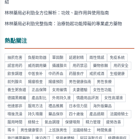
紹
林林藥局必利勁全方位解析：功效、副作用與使用指南
林林藥局必利勁完整指南：治療勃起功能障礙的專業處方藥物
熱點關注
抽菸危害
負壓助勃器
睪固酮
延遲射精
兩性情感
免疫系統
感冒用药
威而鋼用藥
攝護腺炎
用药禁忌
藥物依賴
用药安全
飲食調理
中医食补
中药养血
药膳食疗
戒菸戒酒
生殖健康
前列腺炎
陽痿檢查
陽痿預防
男性健康指南
男性食療
養生粥食譜
正品保障
女用催情
夫妻體驗
女性性功能
德國黑螞蟻
產品對比
外用持久液
情趣用品評測
女性高潮液
他達那非
服用方法
禮品推薦
日本倍力挺
海外版藥品
噴後洗澡
持久噴霧
藥品保存
四十歲後
產品過期
法國綠騎士
服用時間
綠騎士
氣血調理
保健噴劑
精力管理
疲勞改善
瑪卡
男性健康警示
上班族男性
法國綠騎士
時間焦慮
旅行攜帶藥物
達泊西汀
使用者體驗
阿茲海默氏症
綠鑽適用症