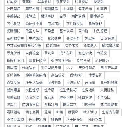
止痛藥
普拿疼
草本藥材
專業藥師
社區藥局
藥劑師
社區藥局
藥局推薦
連鎖藥局
中成藥
健康諮詢
中藥行
中藥製品
液態威
射精控制
自慰
兩性溝通
壽命延長
黑色食物
免疫性不育
戒菸戒酒
前列腺疾病
食療調理
肥胖預防
改善方法
不孕症
基因缺陷
高血脂
前列腺癌
前列腺增生
生殖感染
禁慾迷思
高溫不育
象皮腫
自我保健
克萊恩費爾特氏綜合徵
精氣氣味
精子保護
流產男人
輸精管堵塞
睪丸保養
自我檢查
睪丸炎
成人影片
假性早洩
保險套
保險套使用
器質性陽痿
香港男性健康
食物禁忌
心理壓力
糖尿病
辨證論治
生活型態改善
SSRI
天然保健品
男性更年期
延時藥物
神經系統疾病
產品成分
伐地那非
性愛品質
血管疾病
性生活調適
早洩診斷
早洩症狀
高血壓
青春期保健
體質類型
女性性慾
性冷感
性生活技巧
性愛地點
夫妻隱私
用藥風險
洗澡水溫
鋅元素
體重管理
運動保健
不育成因
隱睾症
前列腺疾病
運動壯陽
排尿異常
口腔健康
戒除壞習慣
電腦輻射
精子品質
遺精
血精
精囊炎
精子活力
生育力影響
不育症治療
先天性疾病
絲蟲病
精子過多症
黑色水果
泌尿系統
腎虛
腎臟健康
精子知識
日常保養
不孕症