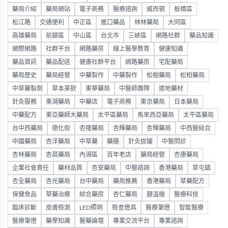
藥局介紹
藥局網站
電子商務
醫療諮詢
威而钢
板橋區
松江路
交通便利
中正區
進口藥品
林林藥局
大同區
高雄藥局
前鎮區
中山區
台北市
三峽區
網路社群
藥品知識
網際網路
社群平台
網路藥房
線上醫學教育
健康知識
藥品資訊
藥品配送
健康社群平台
網路藥房
宅配藥局
藥局歷史
藥局經營
中藥製作
中藥製作
松樹藥局
松柏藥局
中草藥製劑
草本茶飲
東華藥局
中醫師團隊
道地藥材
針灸服務
東湖藥局
中藥店
電子商務
東京藥局
日本藥局
中藥配方
東亞藥師大藥局
太平區藥局
馬來西亞藥局
太平區藥局
台中西藥局
德化街
杏隆藥局
杏輝藥局
杏輝藥局
中西醫結合
中國藥局
杏洋藥局
中草藥
藥膳
針灸拔罐
中醫問診
杏林藥局
杏昌藥局
內湖區
百年老店
藥局經營
杏康藥局
企業社會責任
藥材品質
杏安藥局
中醫諮詢
香港藥局
草屯鎮
杏全藥局
杏光藥局
台中藥局
藥局推薦
香港藥局
草藥配方
保健食品
草藥治療
綜合藥房
杏仁藥局
額溫槍
醫療科技
臨床診斷
皮膚檢測
LED照明
檢查燈具
醫療筆燈
智能醫療
醫療筆燈
藥學知識
醫藥論壇
專業交流平台
專業諮詢