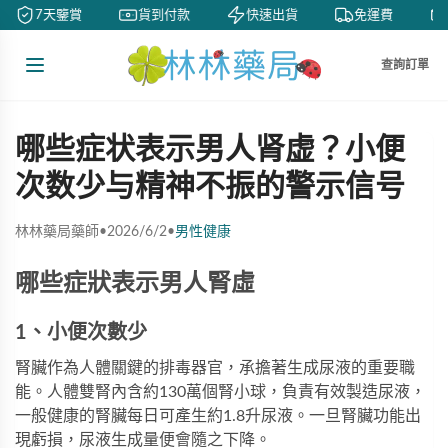
7天鑒賞
貨到付款
快速出貨
免運費
查詢訂單
哪些症状表示男人肾虚？小便
次数少与精神不振的警示信号
林林藥局藥師
•
2026/6/2
•
男性健康
哪些症狀表示男人腎虛
1、小便次數少
腎臟作為人體關鍵的排毒器官，承擔著生成尿液的重要職
能。人體雙腎內含約130萬個腎小球，負責有效製造尿液，
一般健康的腎臟每日可產生約1.8升尿液。一旦腎臟功能出
現虧損，尿液生成量便會隨之下降。