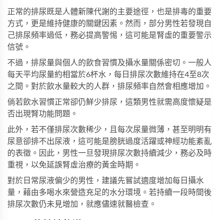
正常的排尿既是人體新陳代謝的主要途徑，也是排毒的重要
方式，更是維持健康的關鍵因素。然而，部分男性若發現自
己排尿頻率過低，務必提高警惕，這可能是腎虛的重要警示
信號。
不過，排尿量與個人的飲食習慣及攝水量關係密切。一般人
每天平均尿量約相當於6杯水，每日排尿次數維持在4至8次
之間。對於飲水量較大的人群，排尿頻率自然會相應增加。
倘若飲水習慣正常卻仍鮮少排尿，這類男性就需高度懷疑是
否出現腎功能問題。
此外，若不僅排尿次數稀少，且每次尿量微薄，甚至明明有
尿意卻排不出尿液，這可能是膀胱過度活躍或神經功能紊亂
的表徵。因此，男性一旦發現排尿次數持續減少，務必及時
重視，以免延誤腎虛治療的黃金時期。
對於日常尿液偏少的男性，建議先嘗試適度增加每日攝水
量，藉由多喝水來營造充足的水分環境。若持續一段時間後
排尿次數仍未見增加，就應儘速就醫檢查。