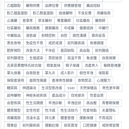
乙醯胺酚
藥物供應
品牌信譽
供應鏈管理
藥品短缺
對乙醯氨基酚
對乙酰氨基酚
退燒藥物
不良反應
用藥指南
止痛藥
普拿疼
草本藥材
專業藥師
社區藥局
藥劑師
社區藥局
藥局推薦
連鎖藥局
中成藥
健康諮詢
中藥行
中藥製品
液態威
射精控制
自慰
兩性溝通
壽命延長
黑色食物
免疫性不育
戒菸戒酒
前列腺疾病
食療調理
肥胖預防
改善方法
不孕症
基因缺陷
高血脂
前列腺癌
前列腺增生
生殖感染
禁慾迷思
高溫不育
象皮腫
自我保健
克萊恩費爾特氏綜合徵
精氣氣味
精子保護
流產男人
輸精管堵塞
睪丸保養
自我檢查
睪丸炎
成人影片
假性早洩
保險套
保險套使用
器質性陽痿
香港男性健康
食物禁忌
心理壓力
糖尿病
辨證論治
生活型態改善
SSRI
天然保健品
男性更年期
延時藥物
神經系統疾病
產品成分
伐地那非
性愛品質
血管疾病
性生活調適
早洩診斷
早洩症狀
高血壓
青春期保健
體質類型
女性性慾
性冷感
性生活技巧
性愛地點
夫妻隱私
用藥風險
洗澡水溫
鋅元素
體重管理
運動保健
不育成因
隱睾症
前列腺疾病
運動壯陽
排尿異常
口腔健康
戒除壞習慣