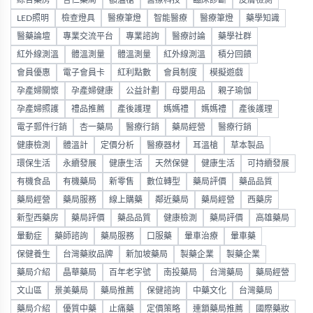
綜合藥房
杏仁藥局
額溫槍
醫療科技
臨床診斷
皮膚檢測
LED照明
檢查燈具
醫療筆燈
智能醫療
醫療筆燈
藥學知識
醫藥論壇
專業交流平台
專業諮詢
醫療討論
藥學社群
紅外線測溫
體溫測量
體溫測量
紅外線測溫
積分回饋
會員優惠
電子會員卡
紅利點數
會員制度
模擬遊戲
孕產婦關懷
孕產婦健康
公益計劃
母嬰用品
親子瑜伽
孕產婦照護
禮品推薦
產後護理
媽媽禮
媽媽禮
產後護理
電子郵件行銷
杏一藥局
醫療行銷
藥局經營
醫療行銷
健康檢測
體溫計
定價分析
醫療器材
耳溫槍
草本製品
環保生活
永續發展
健康生活
天然保健
健康生活
可持續發展
有機食品
有機藥局
新零售
數位轉型
藥局評價
藥品品質
藥局經營
藥局服務
線上購藥
鄰近藥局
藥局經營
西藥房
新型西藥房
藥局評價
藥品品質
健康檢測
藥局評價
高雄藥局
暈動症
藥師諮詢
藥局服務
口服藥
暈車治療
暈車藥
保健養生
台灣藥妝品牌
新加坡藥局
製藥企業
製藥企業
藥局介紹
晶華藥局
百年老字號
南投藥局
台灣藥局
藥局經營
文山區
景美藥局
藥局推薦
保健諮詢
中藥文化
台灣藥局
藥局介紹
優質中藥
止痛藥
定價策略
連鎖藥局推薦
國際藥妝