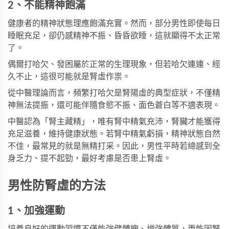
2、不能精神飽滿
健康者的精神狀態理應飽滿充實。然而，部分男性即使每日
睡眠充足，卻仍感精神不振、昏昏欲睡，這就顯得不太正常
了。
偶爾打哈欠、發困屬於正常的生理現象，但若哈欠連連、經
久不止，這很可能就是腎虛作祟。
從中醫理論而言，頻繁打哈欠是腎陽虛的典型症狀，不僅精
神無法提振，還可能伴隨食慾不振、面色蒼白等不適表現。
中醫認為「腎主藏精」，唯有腎中精氣充沛，腎臟才能獲得
充足滋養，維持健康狀態。若腎中精氣虧損，精神狀態自然
不佳，最常見的就是無精打采。因此，男性平時若總感到全
身乏力、提不起勁，最好考慮是否患上腎虛。
男性防腎虛的方法
1、加強運動