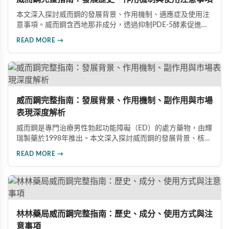
本文深入探討威而鋼的發展背景、作用機制、適應症及使用注
意事項。威而鋼含西地那非成分，透過抑制PDE-5酵素促進血
管擴張，有效治療男性勃起功能障礙。使用前應經醫師評估，
READ MORE →
注意禁忌症與副作用，確保用藥安全。
威而鋼完整指南：發展背景、作用機制、副作用與市場
表現深度解析
威而鋼是專門治療男性勃起功能障礙（ED）的處方藥物，由輝
瑞製藥於1998年推出。本文深入探討威而鋼的發展背景、核心
成分西地那非的作用機制、常見副作用如頭痛和臉部發紅，以
READ MORE →
及全球年銷售額超過23億美元的市場表現，幫助讀者全面了解
這款革命性藥品。
林林藥局威而鋼完整指南：歷史、成分、使用方式與注
意事項