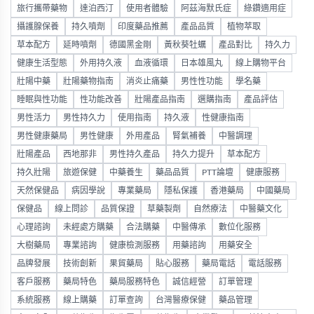
旅行攜帶藥物
達泊西汀
使用者體驗
阿茲海默氏症
綠鑽適用症
攝護腺保養
持久噴劑
印度藥品推薦
產品品質
植物萃取
草本配方
延時噴劑
德國黑金剛
黃秋葵牡蠣
產品對比
持久力
健康生活型態
外用持久液
血液循環
日本雄風丸
線上購物平台
壯陽中藥
壯陽藥物指南
消炎止痛藥
男性性功能
學名藥
睡眠與性功能
性功能改善
壯陽產品指南
選購指南
產品評估
男性活力
男性持久力
使用指南
持久液
性健康指南
男性健康藥局
男性健康
外用產品
腎氣補養
中醫調理
壯陽產品
西地那非
男性持久產品
持久力提升
草本配方
持久壯陽
旅遊保健
中藥養生
藥品品質
PTT論壇
健康服務
天然保健品
病因學說
專業藥局
隱私保護
香港藥局
中國藥局
保健品
線上問診
品質保證
草藥製劑
自然療法
中醫藥文化
心理諮詢
未經處方購藥
合法購藥
中醫傳承
數位化服務
大樹藥局
專業諮詢
健康檢測服務
用藥諮詢
用藥安全
品牌發展
技術創新
果貿藥局
貼心服務
藥局電話
電話服務
客戶服務
藥局特色
藥局服務特色
誠信經營
訂單管理
系統服務
線上購藥
訂單查詢
台灣醫療保健
藥品管理