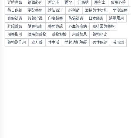
延時產品
德國必邦
新北市
備孕
汗馬糖
犀利士
使用心得
每日保養
宅配藥局
達泊西汀
必利勁
酒精與性功能
早洩治療
真假辨識
假藥辨識
印度製藥
防偽辨識
日本藤素
過量服用
壯陽藥品
購買指南
藥局資訊
心血管疾病
咖啡因與藥物
用藥指引
酒精與藥物
藥物價格
用藥禁忌
藥物歷史
藥物副作用
處方藥
性生活
勃起功能障礙
男性保健
威而鋼