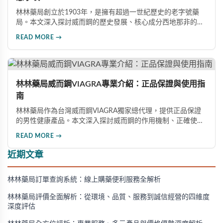
林林藥局創立於1903年，是擁有超過一世紀歷史的老字號藥
局。本文深入探討威而鋼的歷史發展、核心成分西地那非的作
用機制、正確使用方式（50mg與100mg規格選擇）、服用注
READ MORE →
意事項，以及與犀利士等其他男性健康產品的比較，幫助讀者
全面瞭解並安全使用相關產品。
林林藥局威而鋼VIAGRA專業介紹：正品保證與使用指
南
林林藥局作為台灣威而鋼VIAGRA獨家總代理，提供正品保證
的男性健康產品。本文深入探討威而鋼的作用機制、正確使用
方法、劑量選擇及注意事項，幫助消費者了解這款由輝瑞公司
READ MORE →
研發的藥品，並介紹50mg、100mg及瓶裝30顆等多種規格選
擇。
近期文章
林林藥局訂單查詢系統：線上購藥便利服務全解析
林林藥局評價全面解析：從環境、品質、服務到誠信經營的四維度
深度評估