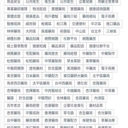
食品安全
公共衛生
衛生署
公共衛生
企業發展
用藥注意事項
專業藥師團隊
物流配送
實體藥局
實體藥局
健康諮詢服務
實體店面
健康產品
用戶體驗
藥局介紹
藥局網站
電子商務
醫療諮詢
威而钢
板橋區
松江路
交通便利
中正區
進口藥品
林林藥局
大同區
高雄藥局
前鎮區
中山區
台北市
三峽區
網路社群
藥品知識
網際網路
社群平台
網路藥房
線上醫學教育
健康知識
藥品資訊
藥品配送
健康社群平台
網路藥房
宅配藥局
藥局歷史
藥局經營
中藥製作
中藥製作
松樹藥局
松柏藥局
中草藥製劑
草本茶飲
東華藥局
中醫師團隊
道地藥材
針灸服務
東湖藥局
中藥店
電子商務
東京藥局
日本藥局
中藥配方
東亞藥師大藥局
太平區藥局
馬來西亞藥局
太平區藥局
台中西藥局
德化街
杏隆藥局
杏輝藥局
杏輝藥局
中西醫結合
中國藥局
杏洋藥局
中草藥
藥膳
針灸拔罐
中醫問診
杏林藥局
杏昌藥局
內湖區
百年老店
藥局經營
杏康藥局
企業社會責任
藥材品質
杏安藥局
中醫諮詢
香港藥局
草屯鎮
杏全藥局
杏光藥局
台中藥局
藥局推薦
香港藥局
草藥配方
保健食品
草藥治療