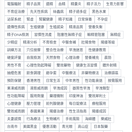
電腦輻射
精子品質
遺精
血精
精囊炎
精子活力
生育力影響
不育症治療
先天性疾病
絲蟲病
精子過多症
黑色水果
泌尿系統
腎虛
腎臟健康
精子知識
日常保養
不孕症
遺傳性疾病
生殖健康
生殖感染
精液品質
營養失衡
精子DNA檢測
習慣性流產
阻塞性無精子症
輸精管阻塞
無精症
少精症
精液分析
不育檢查
中醫食補
壯陽食物
陽痿等級
訓練方法
穴位按摩
整合性治療
早洩迷思
性健康教育
硬度評量
自我檢測
天然食物
心理治療
營養補充
晨勃
男性不育
心理性勃起障礙
雙效藥物
健康生活習慣
體外射精
抽煙危害
飲食調理
避孕套
中醫療法
非藥物療法
治療誤區
預防保健
香港男性
日常生活
中年男性
性功能衰退
按需服用
果凍威而鋼
液態威而鋼
早洩成因
器質性早洩
早洩類型
性功能障礙
服用劑量
藥理機制
印度神油
雙效犀利士
心理健康
壓力管理
前列腺健康
每日錠療法
療程服用
雙效威而鋼
泰國果凍
陽痿治療
性生活指南
陽痿成因
夫妻感情
行為療法
生物補片
手術風險
海綿體
樂威壯
台南市
美國黑金
優惠活動
青光眼
高山症
日本製藥