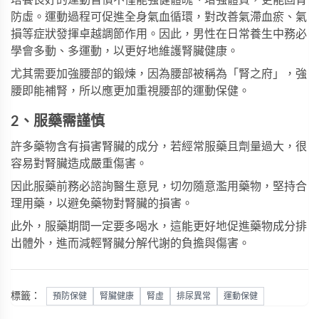
培養良好的運動習慣不僅能強健體魄、增強體質，更能固腎
防虛。運動過程可促進全身氣血循環，對改善氣滯血瘀、氣
損等症狀發揮卓越調節作用。因此，男性在日常養生中務必
學會多動、多運動，以更好地維護腎臟健康。
尤其需要加強腰部的鍛煉，因為腰部被稱為「腎之府」，強
腰即能補腎，所以應更加重視腰部的運動保健。
2、服藥需謹慎
許多藥物含有損害腎臟的成分，若經常服藥且劑量過大，很
容易對腎臟造成嚴重傷害。
因此服藥前務必諮詢醫生意見，切勿隨意濫用藥物，堅持合
理用藥，以避免藥物對腎臟的損害。
此外，服藥期間一定要多喝水，這能更好地促進藥物成分排
出體外，進而減輕腎臟分解代謝的負擔與傷害。
標籤：
預防保健
腎臟健康
腎虛
排尿異常
運動保健