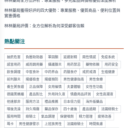
林林藥局全方位評析：專業服務、多元產品與價格優勢深度解析
林林藥局獲得好評的四大優勢：專業服務、優質商品、便利位置與
實惠價格
林林藥局評價：全方位解析為何深受顧客信賴
熱點關注
抽菸危害
負壓助勃器
睪固酮
延遲射精
兩性情感
免疫系統
感冒用药
威而鋼用藥
攝護腺炎
用药禁忌
藥物依賴
用药安全
飲食調理
中医食补
中药养血
药膳食疗
戒菸戒酒
生殖健康
前列腺炎
陽痿檢查
陽痿預防
男性健康指南
男性食療
養生粥食譜
正品保障
女用催情
夫妻體驗
女性性功能
德國黑螞蟻
產品對比
外用持久液
情趣用品評測
女性高潮液
他達那非
服用方法
禮品推薦
日本倍力挺
海外版藥品
噴後洗澡
持久噴霧
藥品保存
四十歲後
產品過期
法國綠騎士
服用時間
綠騎士
氣血調理
保健噴劑
精力管理
疲勞改善
瑪卡
男性健康警示
上班族男性
法國綠騎士
時間焦慮