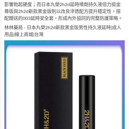
影響勃起硬度；而
日本丸榮2h2d延時噴劑持久液倍力挺金
尊版
與
2h2d新款黑金版
則以改良滲透配方提升穩定性，搭
配贈送的003延時安全套，形成內外協同的完整防護策略。
林林藥局 - 日本丸榮2h2d新款黑金版男性持久液延時|成人
用品|線上商城|台灣