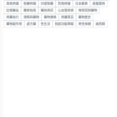
真假辨識
假藥辨識
印度製藥
防偽辨識
日本藤素
過量服用
壯陽藥品
購買指南
藥局資訊
心血管疾病
咖啡因與藥物
用藥指引
酒精與藥物
藥物價格
用藥禁忌
藥物歷史
藥物副作用
處方藥
性生活
勃起功能障礙
男性保健
威而鋼