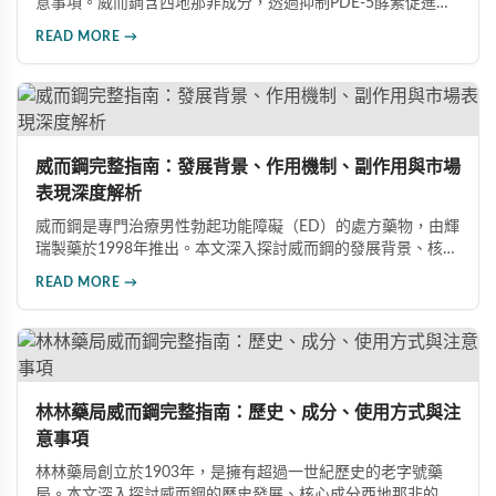
意事項。威而鋼含西地那非成分，透過抑制PDE-5酵素促進血
管擴張，有效治療男性勃起功能障礙。使用前應經醫師評估，
READ MORE →
注意禁忌症與副作用，確保用藥安全。
威而鋼完整指南：發展背景、作用機制、副作用與市場
表現深度解析
威而鋼是專門治療男性勃起功能障礙（ED）的處方藥物，由輝
瑞製藥於1998年推出。本文深入探討威而鋼的發展背景、核心
成分西地那非的作用機制、常見副作用如頭痛和臉部發紅，以
READ MORE →
及全球年銷售額超過23億美元的市場表現，幫助讀者全面了解
這款革命性藥品。
林林藥局威而鋼完整指南：歷史、成分、使用方式與注
意事項
林林藥局創立於1903年，是擁有超過一世紀歷史的老字號藥
局。本文深入探討威而鋼的歷史發展、核心成分西地那非的作