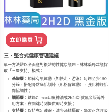
三、整合式健康管理建議
單一方法難以全面應對複雜的性健康議題。林林藥局建議採
取「三層支持」模式：
基礎層
：規律有氧運動（如快走、游泳）每週至少150
分鐘，搭配骨盆底肌訓練（凱格爾運動），強化神經肌
肉協調性；
調節層
：透過
Climax印度神油
或
2h2d新款黑金版
等外
用方案，在關鍵時刻提供即時支援；
支持層
：保持充足睡眠、減少酒精攝取、學習正念呼吸