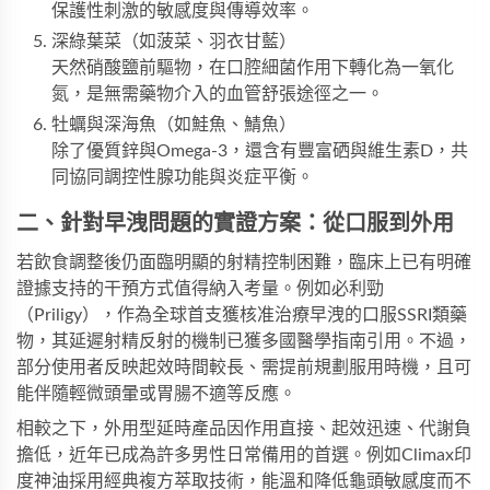
保護性刺激的敏感度與傳導效率。
深綠葉菜（如菠菜、羽衣甘藍）
天然硝酸鹽前驅物，在口腔細菌作用下轉化為一氧化
氮，是無需藥物介入的血管舒張途徑之一。
牡蠣與深海魚（如鮭魚、鯖魚）
除了優質鋅與Omega-3，還含有豐富硒與維生素D，共
同協同調控性腺功能與炎症平衡。
二、針對早洩問題的實證方案：從口服到外用
若飲食調整後仍面臨明顯的射精控制困難，臨床上已有明確
證據支持的干預方式值得納入考量。例如必利勁
（Priligy），作為全球首支獲核准治療早洩的口服SSRI類藥
物，其延遲射精反射的機制已獲多國醫學指南引用。不過，
部分使用者反映起效時間較長、需提前規劃服用時機，且可
能伴隨輕微頭暈或胃腸不適等反應。
相較之下，外用型延時產品因作用直接、起效迅速、代謝負
擔低，近年已成為許多男性日常備用的首選。例如
Climax印
度神油
採用經典複方萃取技術，能溫和降低龜頭敏感度而不