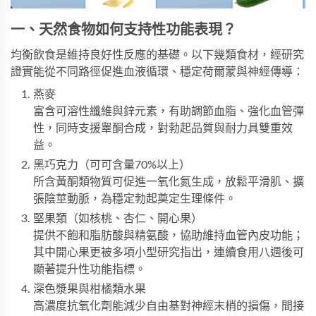
一、天然食物如何支持性功能表現？
均衡飲食是維持良好性反應的基礎。以下幾類食材，經研究
證實能從不同路徑促進血液循環、穩定荷爾蒙與神經傳導：
燕麥
富含可溶性纖維與鋅元素，有助調節血脂、強化血管彈
性，同時支援睾酮合成，對勃起品質與耐力具雙重效
益。
黑巧克力（可可含量70%以上）
所含黃酮類物質可促進一氧化氮生成，放鬆平滑肌、擴
張陰莖動脈，為穩定勃起奠定生理條件。
堅果類（如核桃、杏仁、開心果）
提供不飽和脂肪酸與精氨酸，協助維持血管內皮功能；
其中開心果更被多項小型研究指出，連續食用八週後可
顯著提升性功能指標。
深色漿果與柑橘類水果
高濃度抗氧化劑能減少自由基對神經末梢的損傷，間接