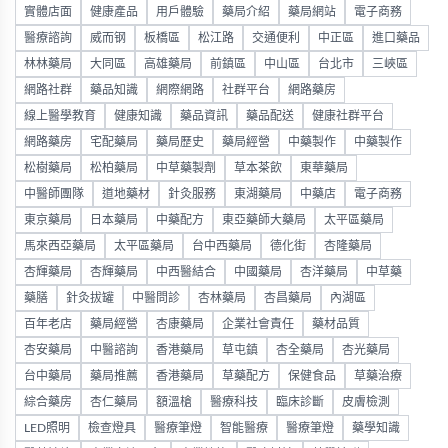
實體店面
健康產品
用戶體驗
藥局介紹
藥局網站
電子商務
醫療諮詢
威而钢
板橋區
松江路
交通便利
中正區
進口藥品
林林藥局
大同區
高雄藥局
前鎮區
中山區
台北市
三峽區
網路社群
藥品知識
網際網路
社群平台
網路藥房
線上醫學教育
健康知識
藥品資訊
藥品配送
健康社群平台
網路藥房
宅配藥局
藥局歷史
藥局經營
中藥製作
中藥製作
松樹藥局
松柏藥局
中草藥製劑
草本茶飲
東華藥局
中醫師團隊
道地藥材
針灸服務
東湖藥局
中藥店
電子商務
東京藥局
日本藥局
中藥配方
東亞藥師大藥局
太平區藥局
馬來西亞藥局
太平區藥局
台中西藥局
德化街
杏隆藥局
杏輝藥局
杏輝藥局
中西醫結合
中國藥局
杏洋藥局
中草藥
藥膳
針灸拔罐
中醫問診
杏林藥局
杏昌藥局
內湖區
百年老店
藥局經營
杏康藥局
企業社會責任
藥材品質
杏安藥局
中醫諮詢
香港藥局
草屯鎮
杏全藥局
杏光藥局
台中藥局
藥局推薦
香港藥局
草藥配方
保健食品
草藥治療
綜合藥房
杏仁藥局
額溫槍
醫療科技
臨床診斷
皮膚檢測
LED照明
檢查燈具
醫療筆燈
智能醫療
醫療筆燈
藥學知識