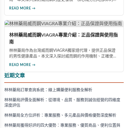
用機制、正確使用方式（50mg與100mg規格選擇）、服用注
READ MORE →
意事項，以及與犀利士等其他男性健康產品的比較，幫助讀者
全面瞭解並安全使用相關產品。
林林藥局威而鋼VIAGRA專業介紹：正品保證與使用指
南
林林藥局作為台灣威而鋼VIAGRA獨家總代理，提供正品保證
的男性健康產品。本文深入探討威而鋼的作用機制、正確使用
方法、劑量選擇及注意事項，幫助消費者了解這款由輝瑞公司
READ MORE →
研發的藥品，並介紹50mg、100mg及瓶裝30顆等多種規格選
擇。
近期文章
林林藥局訂單查詢系統：線上購藥便利服務全解析
林林藥局評價全面解析：從環境、品質、服務到誠信經營的四維度
深度評估
林林藥局全方位評析：專業服務、多元產品與價格優勢深度解析
林林藥局獲得好評的四大優勢：專業服務、優質商品、便利位置與