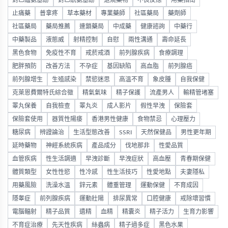
對乙醯氨基酚
對乙酰氨基酚
退燒藥物
不良反應
用藥指南
止痛藥
普拿疼
草本藥材
專業藥師
社區藥局
藥劑師
社區藥局
藥局推薦
連鎖藥局
中成藥
健康諮詢
中藥行
中藥製品
液態威
射精控制
自慰
兩性溝通
壽命延長
黑色食物
免疫性不育
戒菸戒酒
前列腺疾病
食療調理
肥胖預防
改善方法
不孕症
基因缺陷
高血脂
前列腺癌
前列腺增生
生殖感染
禁慾迷思
高溫不育
象皮腫
自我保健
克萊恩費爾特氏綜合徵
精氣氣味
精子保護
流產男人
輸精管堵塞
睪丸保養
自我檢查
睪丸炎
成人影片
假性早洩
保險套
保險套使用
器質性陽痿
香港男性健康
食物禁忌
心理壓力
糖尿病
辨證論治
生活型態改善
SSRI
天然保健品
男性更年期
延時藥物
神經系統疾病
產品成分
伐地那非
性愛品質
血管疾病
性生活調適
早洩診斷
早洩症狀
高血壓
青春期保健
體質類型
女性性慾
性冷感
性生活技巧
性愛地點
夫妻隱私
用藥風險
洗澡水溫
鋅元素
體重管理
運動保健
不育成因
隱睾症
前列腺疾病
運動壯陽
排尿異常
口腔健康
戒除壞習慣
電腦輻射
精子品質
遺精
血精
精囊炎
精子活力
生育力影響
不育症治療
先天性疾病
絲蟲病
精子過多症
黑色水果