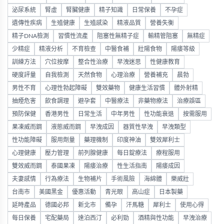
泌尿系統
腎虛
腎臟健康
精子知識
日常保養
不孕症
遺傳性疾病
生殖健康
生殖感染
精液品質
營養失衡
精子DNA檢測
習慣性流產
阻塞性無精子症
輸精管阻塞
無精症
少精症
精液分析
不育檢查
中醫食補
壯陽食物
陽痿等級
訓練方法
穴位按摩
整合性治療
早洩迷思
性健康教育
硬度評量
自我檢測
天然食物
心理治療
營養補充
晨勃
男性不育
心理性勃起障礙
雙效藥物
健康生活習慣
體外射精
抽煙危害
飲食調理
避孕套
中醫療法
非藥物療法
治療誤區
預防保健
香港男性
日常生活
中年男性
性功能衰退
按需服用
果凍威而鋼
液態威而鋼
早洩成因
器質性早洩
早洩類型
性功能障礙
服用劑量
藥理機制
印度神油
雙效犀利士
心理健康
壓力管理
前列腺健康
每日錠療法
療程服用
雙效威而鋼
泰國果凍
陽痿治療
性生活指南
陽痿成因
夫妻感情
行為療法
生物補片
手術風險
海綿體
樂威壯
台南市
美國黑金
優惠活動
青光眼
高山症
日本製藥
延時產品
德國必邦
新北市
備孕
汗馬糖
犀利士
使用心得
每日保養
宅配藥局
達泊西汀
必利勁
酒精與性功能
早洩治療