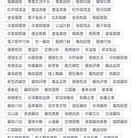
醫藥論壇
專業交流平台
專業諮詢
醫療討論
藥學社群
紅外線測溫
體溫測量
體溫測量
紅外線測溫
積分回饋
會員優惠
電子會員卡
紅利點數
會員制度
模擬遊戲
孕產婦關懷
孕產婦健康
公益計劃
母嬰用品
親子瑜伽
孕產婦照護
禮品推薦
產後護理
媽媽禮
媽媽禮
產後護理
電子郵件行銷
杏一藥局
醫療行銷
藥局經營
醫療行銷
健康檢測
體溫計
定價分析
醫療器材
耳溫槍
草本製品
環保生活
永續發展
健康生活
天然保健
健康生活
可持續發展
有機食品
有機藥局
新零售
數位轉型
藥局評價
藥品品質
藥局經營
藥局服務
線上購藥
鄰近藥局
藥局經營
西藥房
新型西藥房
藥局評價
藥品品質
健康檢測
藥局評價
高雄藥局
暈動症
藥師諮詢
藥局服務
口服藥
暈車治療
暈車藥
保健養生
台灣藥妝品牌
新加坡藥局
製藥企業
製藥企業
藥局介紹
晶華藥局
百年老字號
南投藥局
台灣藥局
藥局經營
文山區
景美藥局
藥局推薦
保健諮詢
中藥文化
台灣藥局
藥局介紹
優質中藥
止痛藥
定價策略
連鎖藥局推薦
國際藥妝
乙醯胺酚
藥物供應
品牌信譽
供應鏈管理
藥品短缺