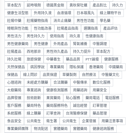
草本配方
延時噴劑
德國黑金剛
黃秋葵牡蠣
產品對比
持久力
健康生活型態
外用持久液
血液循環
日本雄風丸
線上購物平台
壯陽中藥
壯陽藥物指南
消炎止痛藥
男性性功能
學名藥
睡眠與性功能
性功能改善
壯陽產品指南
選購指南
產品評估
男性活力
男性持久力
使用指南
持久液
性健康指南
男性健康藥局
男性健康
外用產品
腎氣補養
中醫調理
壯陽產品
西地那非
男性持久產品
持久力提升
草本配方
持久壯陽
旅遊保健
中藥養生
藥品品質
PTT論壇
健康服務
天然保健品
病因學說
專業藥局
隱私保護
香港藥局
中國藥局
保健品
線上問診
品質保證
草藥製劑
自然療法
中醫藥文化
心理諮詢
未經處方購藥
合法購藥
中醫傳承
數位化服務
大樹藥局
專業諮詢
健康檢測服務
用藥諮詢
用藥安全
品牌發展
技術創新
果貿藥局
貼心服務
藥局電話
電話服務
客戶服務
藥局特色
藥局服務特色
誠信經營
訂單管理
系統服務
線上購藥
訂單查詢
台灣醫療保健
藥品管理
食品安全
公共衛生
衛生署
公共衛生
企業發展
用藥注意事項
專業藥師團隊
物流配送
實體藥局
實體藥局
健康諮詢服務