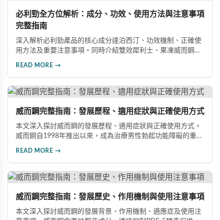
必利勁全方位解析：成分、功效、使用方法與注意事項
完整指南
深入解析必利勁產品的核心成分達泊西汀、功效機制、正確使
用方法及重要注意事項。同時介紹雙效犀利士、果凍威而鋼雙
效版等相關產品，幫助男性了解各類男性增強產品的特性，在
READ MORE →
專業指導下做出明智選擇，有效改善勃起功能問題。
威而鋼完整指南：發展歷程、適用症狀與正確使用方式
本文深入探討威而鋼的發展歷程、適用症狀與正確使用方式。
威而鋼自1998年推出以來，成為治療男性勃起功能障礙的重要
藥物。文章詳細介紹其作用機理、使用注意事項、可能的副作
READ MORE →
用，以及相關研究成果，幫助讀者全面了解這類藥物並在醫師
指導下做出明智決定。
威而鋼完整指南：發展歷史、作用機制與使用注意事項
本文深入探討威而鋼的發展背景、作用機制、適應症及使用注