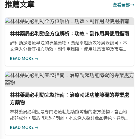
推薦文章
查看全部
→
林林藥局必利勁全方位解析：功效、副作用與使用指南
必利勁是治療早洩的專業藥物，憑藉卓越療效獲廣泛認可。本
文深入分析其核心功效、副作用風險、使用注意事項及市場發
展前景，助您全面了解產品特性並做出明智選擇。
READ MORE →
林林藥局必利勁完整指南：治療勃起功能障礙的專業處
方藥物
林林藥局必利勁是專門治療勃起功能障礙的處方藥物，含西地
那非成分，屬於PDE5抑制劑。本文深入探討產品特色、適應
症、不良反應及市場發展潛力，幫助讀者全面了解此藥物的快
READ MORE →
速起效、長效持續等優勢，以及使用時需注意的副作用與安全
事項。