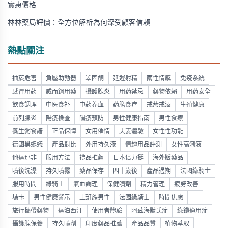
實惠價格
林林藥局評價：全方位解析為何深受顧客信賴
熱點關注
抽菸危害
負壓助勃器
睪固酮
延遲射精
兩性情感
免疫系統
感冒用药
威而鋼用藥
攝護腺炎
用药禁忌
藥物依賴
用药安全
飲食調理
中医食补
中药养血
药膳食疗
戒菸戒酒
生殖健康
前列腺炎
陽痿檢查
陽痿預防
男性健康指南
男性食療
養生粥食譜
正品保障
女用催情
夫妻體驗
女性性功能
德國黑螞蟻
產品對比
外用持久液
情趣用品評測
女性高潮液
他達那非
服用方法
禮品推薦
日本倍力挺
海外版藥品
噴後洗澡
持久噴霧
藥品保存
四十歲後
產品過期
法國綠騎士
服用時間
綠騎士
氣血調理
保健噴劑
精力管理
疲勞改善
瑪卡
男性健康警示
上班族男性
法國綠騎士
時間焦慮
旅行攜帶藥物
達泊西汀
使用者體驗
阿茲海默氏症
綠鑽適用症
攝護腺保養
持久噴劑
印度藥品推薦
產品品質
植物萃取