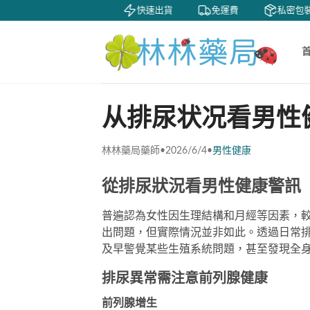
賞
貨到付款
快速出貨
免運費
私密包裝
从排尿状况看男性
林林藥局藥師
•
2026/6/4
•
男性健康
從排尿狀況看男性健康警訊
普遍認為女性因生理結構和月經等因素，
出問題，但實際情況並非如此。透過日常排
及早警覺某些生殖系統問題，甚至發現全
排尿異常需注意前列腺健康
前列腺增生