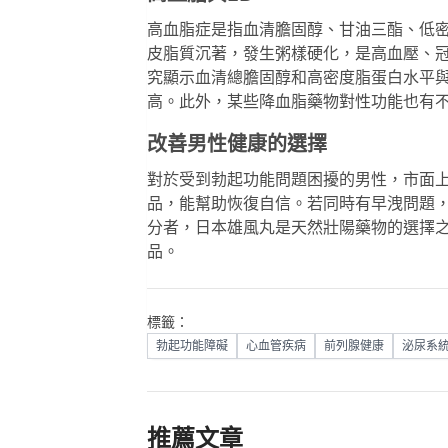
高血脂症是指血清膽固醇、甘油三酯、低
皮脂質沉著，發生粥樣硬化，是高血壓、冠
究顯示血清總膽固醇和高密度脂蛋白水平與
高。此外，某些降血脂藥物對性功能也有
改善男性健康的選擇
對於受到勃起功能問題困擾的男性，市面
品，能幫助恢復自信。若同時有早洩問題
分者，
日本雄風丸
是天然壯陽藥物的選擇
品。
標籤：
勃起功能障礙
心血管疾病
前列腺健康
泌尿系
推薦文章