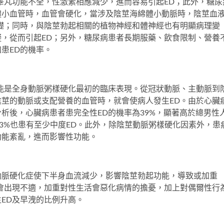
睾丸功能不全，性激素相應減少，進而容易引起ED；此外，糖尿
體小血管時，血管會硬化，當涉及陰莖海綿體小動脈時，陰莖血
礎；同時，與陰莖勃起相關的植物神經和體神經也有明顯病理變
，從而引起ED；另外，糖尿病患者長期服藥、飲食限制、營養
患ED的機率。
能是全身動脈粥樣硬化最初的臨床表現。從冠狀動脈、主動脈到
莖的動脈或支配營養的血管時，就會使病人發生ED。由於心臟
析後，心臟病患者患完全性ED的機率為39%，顯著高於總男性
3.3%也患有至少中度ED。此外，除陰莖動脈粥樣硬化因素外，患
功能紊亂，進而影響性功能。
動脈硬化症使下半身血流減少，影響陰莖勃起功能，導致或加重
會出現不適，加重對性生活會惡化病情的擔憂，加上對偶爾性行
ED及早洩的比例升高。