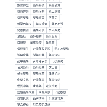
數位轉型
藥局評價
藥品品質
藥局經營
藥局服務
線上購藥
鄰近藥局
藥局經營
西藥房
新型西藥房
藥局評價
藥品品質
健康檢測
藥局評價
高雄藥局
暈動症
藥師諮詢
藥局服務
口服藥
暈車治療
暈車藥
保健養生
台灣藥妝品牌
新加坡藥局
製藥企業
製藥企業
藥局介紹
晶華藥局
百年老字號
南投藥局
台灣藥局
藥局經營
文山區
景美藥局
藥局推薦
保健諮詢
中藥文化
台灣藥局
藥局介紹
優質中藥
止痛藥
定價策略
連鎖藥局推薦
國際藥妝
乙醯胺酚
藥物供應
品牌信譽
供應鏈管理
藥品短缺
對乙醯氨基酚