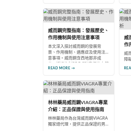
效、正確使用方式與注意事項，
等
幫助男性朋友了解如何在醫師指
男
導下安全使用，提升性生活品質
導
並重拾自信。
起
威而鋼完整指南：發展歷史、
作用機制與使用注意事項
威
作
本文深入探討威而鋼的發展背
深
景、作用機制、適應症及使用注
威
意事項。威而鋼含西地那非成
障
分，透過抑制PDE-5酵素促進血管
製
READ MORE →
RE
擴張，有效治療男性勃起功能障
討
礙。使用前應經醫師評估，注意
西
禁忌症與副作用，確保用藥安
用
全。
年
現
性
林林藥局威而鋼VIAGRA專業
介紹：正品保證與使用指南
林林藥局作為台灣威而鋼VIAGRA
獨家總代理，提供正品保證的男
性健康產品。本文深入探討威而