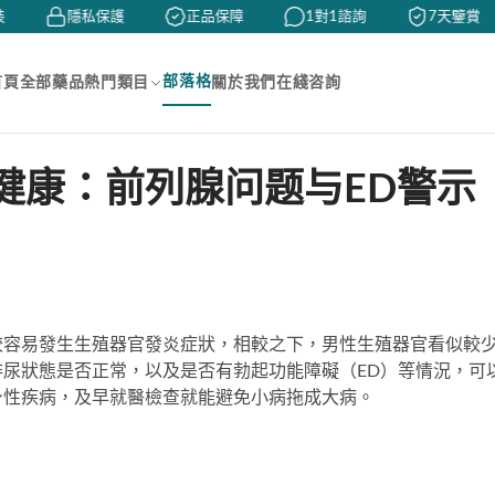
隱私保護
正品保障
1對1諮詢
7天鑒賞
部落格
首頁
全部藥品
熱門類目
關於我們
在綫咨詢
健康：前列腺问题与ED警示
較容易發生生殖器官發炎症狀，相較之下，男性生殖器官看似較
尿狀態是否正常，以及是否有勃起功能障礙（ED）等情況，可
身性疾病，及早就醫檢查就能避免小病拖成大病。