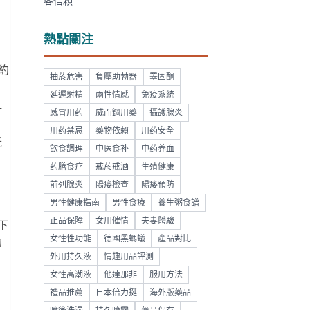
客信賴
，
熱點關注
約
抽菸危害
負壓助勃器
睪固酮
延遲射精
兩性情感
免疫系統
一
感冒用药
威而鋼用藥
攝護腺炎
用药禁忌
藥物依賴
用药安全
光
飲食調理
中医食补
中药养血
药膳食疗
戒菸戒酒
生殖健康
前列腺炎
陽痿檢查
陽痿預防
男性健康指南
男性食療
養生粥食譜
正品保障
女用催情
夫妻體驗
下
女性性功能
德國黑螞蟻
產品對比
助
外用持久液
情趣用品評測
女性高潮液
他達那非
服用方法
禮品推薦
日本倍力挺
海外版藥品