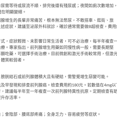
排尿需等待或尿流不順，排完後還有殘尿感；夜間如廁次數增加
現在明顯變細。
列腺增生的長輩非常痛苦，根本無法憋尿，不敢搭車、逛街、旅
上述症狀，建議至泌尿外科就診，確診通常需要做B超檢查，費用
方式，症狀輕微、未影響日常生活者，可不必治療，每半年複查
治療。專家指出，前列腺增生用藥如同慢性病一般，需要長期堅
不願吃藥，可選擇手術治療。目前微創和激光手術較常用，但激
、體質較弱者。
、膀胱結石或前列腺體積大且有硬結，需警覺增生惡變可能。
及早發現和排查前列腺癌。檢查費用約180元。若數值在4mg以
者，建議每半年至一年複查一次前列腺特異性抗原。定期檢查有
提升存活率。
白；會陰部、腰底部疼痛；全身乏力、容易疲勞等症狀。