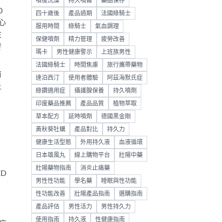
噴後洗澡
持久噴霧
藥品保存
0
四十歲後
產品過期
法國綠騎士
心
服用時間
綠騎士
氣血調理
注
保健噴劑
精力管理
疲勞改善
發
瑪卡
男性健康警示
上班族男性
法國綠騎士
時間焦慮
旅行攜帶藥物
前
達泊西汀
使用者體驗
阿茲海默氏症
炎
綠鑽適用症
攝護腺保養
持久噴劑
印度藥品推薦
產品品質
植物萃取
草本配方
延時噴劑
德國黑金剛
黃秋葵牡蠣
產品對比
持久力
健康生活型態
外用持久液
血液循環
日本雄風丸
線上購物平台
壯陽中藥
壯陽藥物指南
消炎止痛藥
D
男性性功能
學名藥
睡眠與性功能
性功能改善
壯陽產品指南
選購指南
產品評估
男性活力
男性持久力
使用指南
持久液
性健康指南