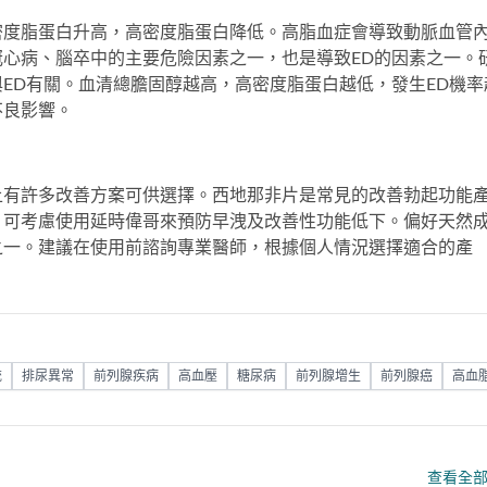
密度脂蛋白升高，高密度脂蛋白降低。高脂血症會導致動脈血管
心病、腦卒中的主要危險因素之一，也是導致ED的因素之一。
ED有關。血清總膽固醇越高，高密度脂蛋白越低，發生ED機率
不良影響。
上有許多改善方案可供選擇。
西地那非片
是常見的改善勃起功能
，可考慮使用
延時偉哥
來預防早洩及改善性功能低下。偏好天然
之一。建議在使用前諮詢專業醫師，根據個人情況選擇適合的產
統
排尿異常
前列腺疾病
高血壓
糖尿病
前列腺增生
前列腺癌
高血
查看全