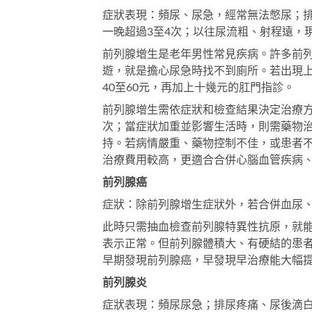
症狀表現：頻尿、尿急，經常無法憋尿；
一晚超過3至4次；以往尿流粗、射程遠，
前列腺增生是老年男性常見疾病。許多前
遊，就是擔心尿急時找不到廁所。若出現
40至60元，再加上十幾元的肛門指診。
前列腺增生需依症狀和檢查結果決定治療
次；當症狀加重並影響生活時，則需藥物
持。若病情嚴重、藥物控制不佳，或患者
治療費用較高，更適合合併心腦血管疾病
前列腺癌
症狀：除前列腺增生症狀外，若合併血尿
此時只需抽血檢查前列腺特異性抗原，就能
表示正常。但前列腺體積大、有硬結的患
早期發現前列腺癌，早發現早治療能大幅
前列腺炎
症狀表現：頻尿尿急；排尿疼痛、尿後滴