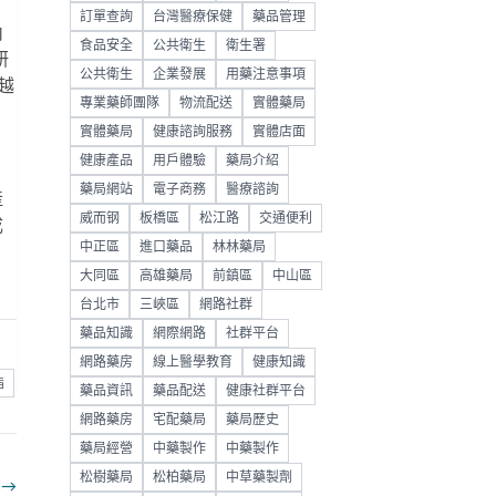
訂單查詢
台灣醫療保健
藥品管理
內
食品安全
公共衛生
衛生署
研
公共衛生
企業發展
用藥注意事項
越
專業藥師團隊
物流配送
實體藥局
實體藥局
健康諮詢服務
實體店面
健康產品
用戶體驗
藥局介紹
藥局網站
電子商務
醫療諮詢
產
威而钢
板橋區
松江路
交通便利
成
中正區
進口藥品
林林藥局
大同區
高雄藥局
前鎮區
中山區
台北市
三峽區
網路社群
藥品知識
網際網路
社群平台
網路藥房
線上醫學教育
健康知識
脂
藥品資訊
藥品配送
健康社群平台
網路藥房
宅配藥局
藥局歷史
藥局經營
中藥製作
中藥製作
松樹藥局
松柏藥局
中草藥製劑
部
→