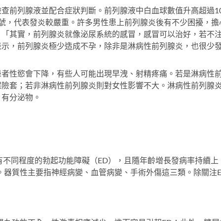
查前列腺液並配合症狀判斷。前列腺液中白血球數值升高超過1
」號，代表發炎較嚴重。許多男性患上前列腺炎後有不少困擾，擔
。「其實，前列腺炎就像泌尿系統的感冒，感冒可以治好，若不
表示，前列腺炎極少造成不孕，除非是淋病性前列腺炎，也很少
患者性慾會下降，有些人可能出現早洩、射精疼痛。若是淋病性
保險套；若非淋病性前列腺炎則對女性影響不大。淋病性前列腺
，有分泌物。
。
患有不同程度的勃起功能障礙（ED），且隨年齡增長發病率持續上
。器質性主要指神經病變、血管病變、手術外傷這三類。除關注E