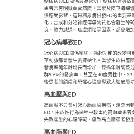
糖尿病與ED關係最為密切。糖尿病會導致
患者常有明顯血管病變，當累及陰莖海綿
供應受影響，這是糖尿病併發ED的重要基
化；合成和分泌神經傳導物質也會發生障礙
良、體力減退、焦慮煩惱等因素，都會增加
冠心病導致ED
冠心病與ED關係密切，勃起功能的改變可
莖動脈都會發生粥樣硬化。當發生於供應陰
發病率隨年齡增長而增加，經過年齡調整分
群9.6%的發病率，甚至在40歲男性中，3
後患者的顧慮和恐懼心理會導致大腦皮層
高血壓與ED
高血壓不只會引起心腦血管疾病，還會因
ED。由於性行為過程中較重的高血壓患者
失敗產生的心理障礙，導致高血壓患者發生
高血脂與ED