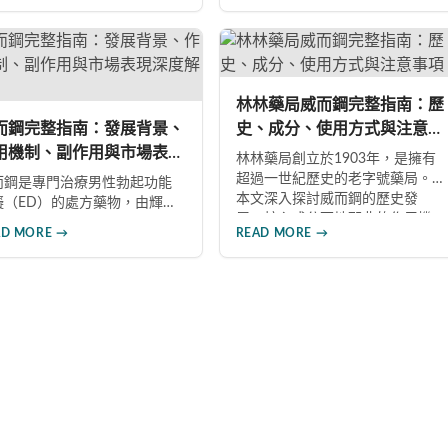
相關產品，幫助男性了解各類
物。文章詳細介紹其作用機理、
性增強產品的特性，在專業指
使用注意事項、可能的副作用，
下做出明智選擇，有效改善勃
以及相關研究成果，幫助讀者全
功能問題。
面了解這類藥物並在醫師指導下
做出明智決定。
林林藥局威而鋼完整指南：歷
而鋼完整指南：發展背景、
史、成分、使用方式與注意事
用機制、副作用與市場表現
項
林林藥局創立於1903年，是擁有
度解析
超過一世紀歷史的老字號藥局。
而鋼是專門治療男性勃起功能
本文深入探討威而鋼的歷史發
礙（ED）的處方藥物，由輝瑞
展、核心成分西地那非的作用機
藥於1998年推出。本文深入探
AD MORE →
READ MORE →
制、正確使用方式（50mg與
威而鋼的發展背景、核心成分
100mg規格選擇）、服用注意事
地那非的作用機制、常見副作
項，以及與犀利士等其他男性健
如頭痛和臉部發紅，以及全球
康產品的比較，幫助讀者全面瞭
銷售額超過23億美元的市場表
解並安全使用相關產品。
，幫助讀者全面了解這款革命
藥品。