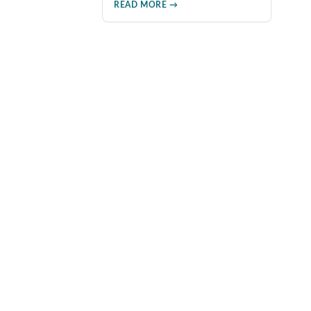
READ MORE →
鋼的作用機制、正確使用方法、
劑量選擇及注意事項，幫助消費
者了解這款由輝瑞公司研發的藥
品，並介紹50mg、100mg及瓶裝
30顆等多種規格選擇。