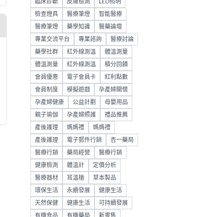
臨床診斷
皮膚檢測
LED照明
檢查燈具
醫療筆燈
智能醫療
醫療筆燈
藥學知識
醫藥論壇
專業交流平台
專業諮詢
醫療討論
藥學社群
紅外線測溫
體溫測量
體溫測量
紅外線測溫
積分回饋
會員優惠
電子會員卡
紅利點數
會員制度
模擬遊戲
孕產婦關懷
孕產婦健康
公益計劃
母嬰用品
親子瑜伽
孕產婦照護
禮品推薦
產後護理
媽媽禮
媽媽禮
產後護理
電子郵件行銷
杏一藥局
醫療行銷
藥局經營
醫療行銷
健康檢測
體溫計
定價分析
醫療器材
耳溫槍
草本製品
環保生活
永續發展
健康生活
天然保健
健康生活
可持續發展
有機食品
有機藥局
新零售