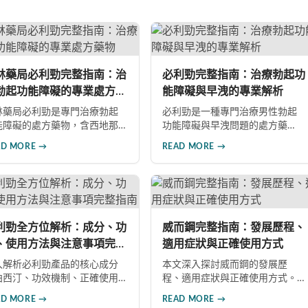
林藥局必利勁完整指南：治
必利勁完整指南：治療勃起功
勃起功能障礙的專業處方藥
能障礙與早洩的專業解析
林藥局必利勁是專門治療勃起
必利勁是一種專門治療男性勃起
能障礙的處方藥物，含西地那
功能障礙與早洩問題的處方藥
成分，屬於PDE5抑制劑。本文
物。本文深入解析必利勁的核心
AD MORE →
READ MORE →
入探討產品特色、適應症、不
功效、藥理機制、使用注意事項
反應及市場發展潛力，幫助讀
及潛在風險，幫助您建立完整的
全面了解此藥物的快速起效、
認知，了解如何安全使用此藥物
效持續等優勢，以及使用時需
改善性功能問題。
意的副作用與安全事項。
利勁全方位解析：成分、功
威而鋼完整指南：發展歷程、
、使用方法與注意事項完整
適用症狀與正確使用方式
南
入解析必利勁產品的核心成分
本文深入探討威而鋼的發展歷
泊西汀、功效機制、正確使用
程、適用症狀與正確使用方式。
法及重要注意事項。同時介紹
威而鋼自1998年推出以來，成為
AD MORE →
READ MORE →
效犀利士、果凍威而鋼雙效版
治療男性勃起功能障礙的重要藥