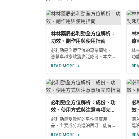
林林藥局必利勁全方位解析：
林
功效、副作用與使用指南
療
物
必利勁是治療早洩的專業藥物，
林
憑藉卓越療效獲廣泛認可。本文
功
深入分析其核心功效、副作用風
非
READ MORE →
RE
險、使用注意事項及市場發展前
深
景，助您全面了解產品特性並做
良
出明智選擇。
者
長
注
必利勁全方位解析：成份、功
必
效、使用方式與注意事項完整
效
指南
指
必利勁是受歡迎的男性健康產
深
品，主要成分為達泊西汀，能有
達
效改善勃起功能障礙與早洩問
方
READ MORE →
RE
題。本文深入解析產品成份、功
雙