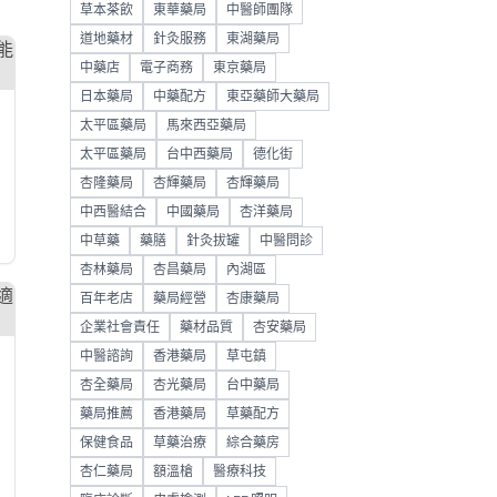
草本茶飲
東華藥局
中醫師團隊
道地藥材
針灸服務
東湖藥局
中藥店
電子商務
東京藥局
日本藥局
中藥配方
東亞藥師大藥局
太平區藥局
馬來西亞藥局
太平區藥局
台中西藥局
德化街
杏隆藥局
杏輝藥局
杏輝藥局
中西醫結合
中國藥局
杏洋藥局
中草藥
藥膳
針灸拔罐
中醫問診
杏林藥局
杏昌藥局
內湖區
百年老店
藥局經營
杏康藥局
企業社會責任
藥材品質
杏安藥局
中醫諮詢
香港藥局
草屯鎮
杏全藥局
杏光藥局
台中藥局
藥局推薦
香港藥局
草藥配方
保健食品
草藥治療
綜合藥房
杏仁藥局
額溫槍
醫療科技