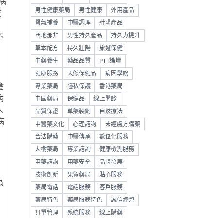
病
男性健康藥局
男性健康
外用產品
液
腎氣補養
中醫調理
壯陽產品
西地那非
男性持久產品
持久力提升
不
草本配方
持久壯陽
旅遊保健
中藥養生
藥品品質
PTT論壇
健康服務
天然保健品
病因學說
陰
專業藥局
隱私保護
香港藥局
病
中國藥局
保健品
線上問診
人
品質保證
草藥製劑
自然療法
病
中醫藥文化
心理諮詢
未經處方購藥
合法購藥
中醫傳承
數位化服務
大樹藥局
專業諮詢
健康檢測服務
用藥諮詢
用藥安全
品牌發展
技術創新
果貿藥局
貼心服務
為
藥局電話
電話服務
客戶服務
藥局特色
藥局服務特色
誠信經營
訂單管理
系統服務
線上購藥