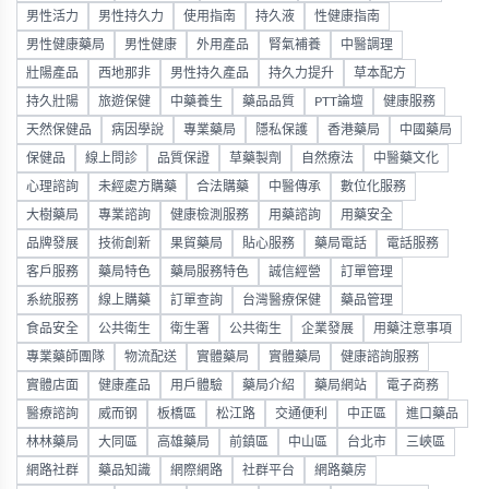
男性活力
男性持久力
使用指南
持久液
性健康指南
男性健康藥局
男性健康
外用產品
腎氣補養
中醫調理
壯陽產品
西地那非
男性持久產品
持久力提升
草本配方
持久壯陽
旅遊保健
中藥養生
藥品品質
PTT論壇
健康服務
天然保健品
病因學說
專業藥局
隱私保護
香港藥局
中國藥局
保健品
線上問診
品質保證
草藥製劑
自然療法
中醫藥文化
心理諮詢
未經處方購藥
合法購藥
中醫傳承
數位化服務
大樹藥局
專業諮詢
健康檢測服務
用藥諮詢
用藥安全
品牌發展
技術創新
果貿藥局
貼心服務
藥局電話
電話服務
客戶服務
藥局特色
藥局服務特色
誠信經營
訂單管理
系統服務
線上購藥
訂單查詢
台灣醫療保健
藥品管理
食品安全
公共衛生
衛生署
公共衛生
企業發展
用藥注意事項
專業藥師團隊
物流配送
實體藥局
實體藥局
健康諮詢服務
實體店面
健康產品
用戶體驗
藥局介紹
藥局網站
電子商務
醫療諮詢
威而钢
板橋區
松江路
交通便利
中正區
進口藥品
林林藥局
大同區
高雄藥局
前鎮區
中山區
台北市
三峽區
網路社群
藥品知識
網際網路
社群平台
網路藥房