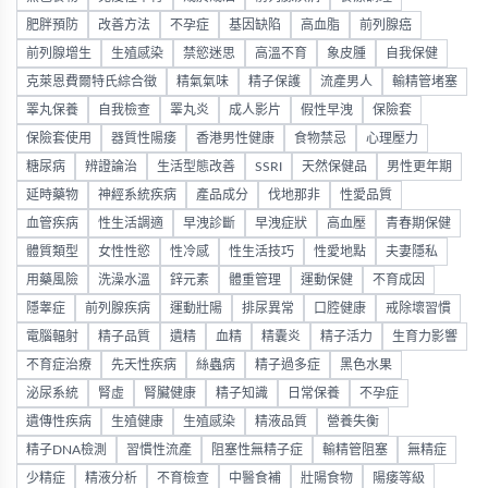
肥胖預防
改善方法
不孕症
基因缺陷
高血脂
前列腺癌
前列腺增生
生殖感染
禁慾迷思
高溫不育
象皮腫
自我保健
克萊恩費爾特氏綜合徵
精氣氣味
精子保護
流產男人
輸精管堵塞
睪丸保養
自我檢查
睪丸炎
成人影片
假性早洩
保險套
保險套使用
器質性陽痿
香港男性健康
食物禁忌
心理壓力
糖尿病
辨證論治
生活型態改善
SSRI
天然保健品
男性更年期
延時藥物
神經系統疾病
產品成分
伐地那非
性愛品質
血管疾病
性生活調適
早洩診斷
早洩症狀
高血壓
青春期保健
體質類型
女性性慾
性冷感
性生活技巧
性愛地點
夫妻隱私
用藥風險
洗澡水溫
鋅元素
體重管理
運動保健
不育成因
隱睾症
前列腺疾病
運動壯陽
排尿異常
口腔健康
戒除壞習慣
電腦輻射
精子品質
遺精
血精
精囊炎
精子活力
生育力影響
不育症治療
先天性疾病
絲蟲病
精子過多症
黑色水果
泌尿系統
腎虛
腎臟健康
精子知識
日常保養
不孕症
遺傳性疾病
生殖健康
生殖感染
精液品質
營養失衡
精子DNA檢測
習慣性流產
阻塞性無精子症
輸精管阻塞
無精症
少精症
精液分析
不育檢查
中醫食補
壯陽食物
陽痿等級