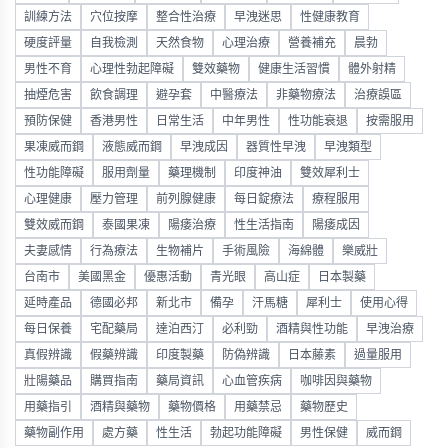
訓練方法
穴位按摩
整合性治療
早洩迷思
性健康教育
硬度評量
自我檢測
天然食物
心理治療
營養補充
晨勃
男性不育
心理性勃起障礙
雙效藥物
健康生活習慣
體外射精
抽煙危害
飲食調理
避孕套
中醫療法
非藥物療法
治療誤區
預防保健
香港男性
日常生活
中年男性
性功能衰退
按需服用
果凍威而鋼
液態威而鋼
早洩成因
器質性早洩
早洩類型
性功能障礙
服用劑量
藥理機制
印度神油
雙效犀利士
心理健康
壓力管理
前列腺健康
每日錠療法
療程服用
雙效威而鋼
泰國果凍
陽痿治療
性生活指南
陽痿成因
夫妻感情
行為療法
生物補片
手術風險
海綿體
樂威壯
台南市
美國黑金
優惠活動
青光眼
高山症
日本製藥
延時產品
德國必邦
新北市
備孕
汗馬糖
犀利士
使用心得
每日保養
宅配藥局
達泊西汀
必利勁
酒精與性功能
早洩治療
真假辨識
假藥辨識
印度製藥
防偽辨識
日本藤素
過量服用
壯陽藥品
購買指南
藥局資訊
心血管疾病
咖啡因與藥物
用藥指引
酒精與藥物
藥物價格
用藥禁忌
藥物歷史
藥物副作用
處方藥
性生活
勃起功能障礙
男性保健
威而鋼