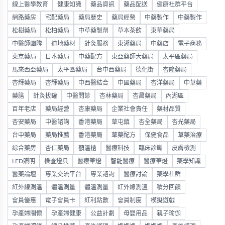
線上醫學教育
健康知識
藥品資訊
藥品配送
健康社群平台
網路藥房
宅配藥局
藥局歷史
藥局經營
中藥製作
中藥製作
松樹藥局
松柏藥局
中草藥製劑
草本茶飲
東華藥局
中醫師團隊
道地藥材
針灸服務
東湖藥局
中藥店
電子商務
東京藥局
日本藥局
中藥配方
東亞藥師大藥局
太平區藥局
馬來西亞藥局
太平區藥局
台中西藥局
德化街
杏隆藥局
杏輝藥局
杏輝藥局
中西醫結合
中國藥局
杏洋藥局
中草藥
藥膳
針灸拔罐
中醫問診
杏林藥局
杏昌藥局
內湖區
百年老店
藥局經營
杏康藥局
企業社會責任
藥材品質
杏安藥局
中醫諮詢
香港藥局
草屯鎮
杏全藥局
杏光藥局
台中藥局
藥局推薦
香港藥局
草藥配方
保健食品
草藥治療
綜合藥房
杏仁藥局
額溫槍
醫療科技
臨床診斷
皮膚檢測
LED照明
檢查燈具
醫療筆燈
智能醫療
醫療筆燈
藥學知識
醫藥論壇
專業交流平台
專業諮詢
醫療討論
藥學社群
紅外線測溫
體溫測量
體溫測量
紅外線測溫
積分回饋
會員優惠
電子會員卡
紅利點數
會員制度
模擬遊戲
孕產婦關懷
孕產婦健康
公益計劃
母嬰用品
親子瑜伽