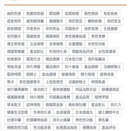
抽菸危害
負壓助勃器
睪固酮
延遲射精
兩性情感
免疫系統
感冒用药
威而鋼用藥
攝護腺炎
用药禁忌
藥物依賴
用药安全
飲食調理
中医食补
中药养血
药膳食疗
戒菸戒酒
生殖健康
前列腺炎
陽痿檢查
陽痿預防
男性健康指南
男性食療
養生粥食譜
正品保障
女用催情
夫妻體驗
女性性功能
德國黑螞蟻
產品對比
外用持久液
情趣用品評測
女性高潮液
他達那非
服用方法
禮品推薦
日本倍力挺
海外版藥品
噴後洗澡
持久噴霧
藥品保存
四十歲後
產品過期
法國綠騎士
服用時間
綠騎士
氣血調理
保健噴劑
精力管理
疲勞改善
瑪卡
男性健康警示
上班族男性
法國綠騎士
時間焦慮
旅行攜帶藥物
達泊西汀
使用者體驗
阿茲海默氏症
綠鑽適用症
攝護腺保養
持久噴劑
印度藥品推薦
產品品質
植物萃取
草本配方
延時噴劑
德國黑金剛
黃秋葵牡蠣
產品對比
持久力
健康生活型態
外用持久液
血液循環
日本雄風丸
線上購物平台
壯陽中藥
壯陽藥物指南
消炎止痛藥
男性性功能
學名藥
睡眠與性功能
性功能改善
壯陽產品指南
選購指南
產品評估