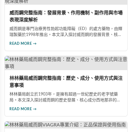
威而鋼完整指南：發展背景、作用機制、副作用與市場
表現深度解析
威而鋼是專門治療男性勃起功能障礙（ED）的處方藥物，由輝
瑞製藥於1998年推出。本文深入探討威而鋼的發展背景、核心
成分西地那非的作用機制、常見副作用如頭痛和臉部發紅，以
READ MORE →
及全球年銷售額超過23億美元的市場表現，幫助讀者全面了解
這款革命性藥品。
林林藥局威而鋼完整指南：歷史、成分、使用方式與注
意事項
林林藥局創立於1903年，是擁有超過一世紀歷史的老字號藥
局。本文深入探討威而鋼的歷史發展、核心成分西地那非的作
用機制、正確使用方式（50mg與100mg規格選擇）、服用注
READ MORE →
意事項，以及與犀利士等其他男性健康產品的比較，幫助讀者
全面瞭解並安全使用相關產品。