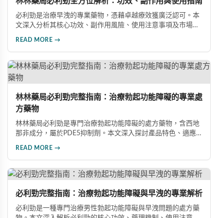
林林藥局必利勁全方位解析：功效、副作用與使用指南
必利勁是治療早洩的專業藥物，憑藉卓越療效獲廣泛認可。本
文深入分析其核心功效、副作用風險、使用注意事項及市場發
展前景，助您全面了解產品特性並做出明智選擇。
READ MORE →
林林藥局必利勁完整指南：治療勃起功能障礙的專業處
方藥物
林林藥局必利勁是專門治療勃起功能障礙的處方藥物，含西地
那非成分，屬於PDE5抑制劑。本文深入探討產品特色、適應
症、不良反應及市場發展潛力，幫助讀者全面了解此藥物的快
READ MORE →
速起效、長效持續等優勢，以及使用時需注意的副作用與安全
事項。
必利勁完整指南：治療勃起功能障礙與早洩的專業解析
必利勁是一種專門治療男性勃起功能障礙與早洩問題的處方藥