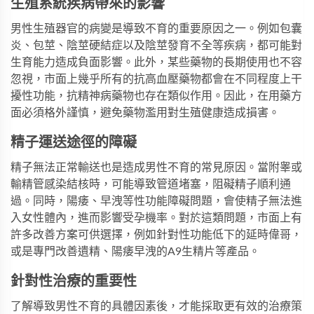
生殖系統疾病帶來的影響
男性生殖器官的病變是導致不育的重要原因之一。例如包囊
炎、包莖、陰莖硬結症以及陰莖發育不全等疾病，都可能對
生育能力造成負面影響。此外，某些藥物的長期使用也不容
忽視，市面上幾乎所有的抗高血壓藥物都會在不同程度上干
擾性功能，抗精神病藥物也存在類似作用。因此，在用藥方
面必須格外謹慎，避免藥物濫用對生殖健康造成損害。
精子運送途徑的障礙
精子無法正常輸送也是造成男性不育的常見原因。當附睾或
輸精管感染結核時，可能導致管道堵塞，阻礙精子順利通
過。同時，
陽痿
、
早洩
等性功能障礙問題，會使精子無法進
入女性體內，進而影響受孕機率。對於這類問題，市面上有
許多改善方案可供選擇，例如針對性功能低下的
延時偉哥
，
或是專門改善遺精、
陽痿早洩
的
A9生精片
等產品。
針對性治療的重要性
了解導致男性不育的具體因素後，才能採取更有效的治療策