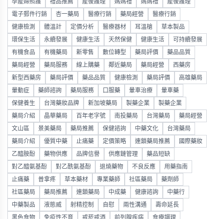
孕產婦照護
禮品推薦
產後護理
媽媽禮
媽媽禮
產後護理
電子郵件行銷
杏一藥局
醫療行銷
藥局經營
醫療行銷
健康檢測
體溫計
定價分析
醫療器材
耳溫槍
草本製品
環保生活
永續發展
健康生活
天然保健
健康生活
可持續發展
有機食品
有機藥局
新零售
數位轉型
藥局評價
藥品品質
藥局經營
藥局服務
線上購藥
鄰近藥局
藥局經營
西藥房
新型西藥房
藥局評價
藥品品質
健康檢測
藥局評價
高雄藥局
暈動症
藥師諮詢
藥局服務
口服藥
暈車治療
暈車藥
保健養生
台灣藥妝品牌
新加坡藥局
製藥企業
製藥企業
藥局介紹
晶華藥局
百年老字號
南投藥局
台灣藥局
藥局經營
文山區
景美藥局
藥局推薦
保健諮詢
中藥文化
台灣藥局
藥局介紹
優質中藥
止痛藥
定價策略
連鎖藥局推薦
國際藥妝
乙醯胺酚
藥物供應
品牌信譽
供應鏈管理
藥品短缺
對乙醯氨基酚
對乙酰氨基酚
退燒藥物
不良反應
用藥指南
止痛藥
普拿疼
草本藥材
專業藥師
社區藥局
藥劑師
社區藥局
藥局推薦
連鎖藥局
中成藥
健康諮詢
中藥行
中藥製品
液態威
射精控制
自慰
兩性溝通
壽命延長
黑色食物
免疫性不育
戒菸戒酒
前列腺疾病
食療調理