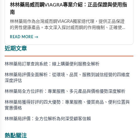
林林藥局威而鋼VIAGRA專業介紹：正品保證與使用指
南
林林藥局作為台灣威而鋼VIAGRA獨家總代理，提供正品保證
的男性健康產品。本文深入探討威而鋼的作用機制、正確使用
方法、劑量選擇及注意事項，幫助消費者了解這款由輝瑞公司
READ MORE →
研發的藥品，並介紹50mg、100mg及瓶裝30顆等多種規格選
擇。
近期文章
林林藥局訂單查詢系統：線上購藥便利服務全解析
林林藥局評價全面解析：從環境、品質、服務到誠信經營的四維度
深度評估
林林藥局全方位評析：專業服務、多元產品與價格優勢深度解析
林林藥局獲得好評的四大優勢：專業服務、優質商品、便利位置與
實惠價格
林林藥局評價：全方位解析為何深受顧客信賴
熱點關注