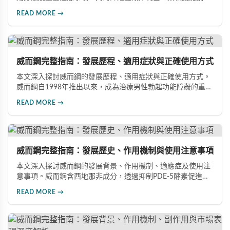
效版等相關產品，幫助男性了解各類男性增強產品的特性，在
READ MORE →
專業指導下做出明智選擇，有效改善勃起功能問題。
威而鋼完整指南：發展歷程、適用症狀與正確使用方式
本文深入探討威而鋼的發展歷程、適用症狀與正確使用方式。
威而鋼自1998年推出以來，成為治療男性勃起功能障礙的重要
藥物。文章詳細介紹其作用機理、使用注意事項、可能的副作
READ MORE →
用，以及相關研究成果，幫助讀者全面了解這類藥物並在醫師
指導下做出明智決定。
威而鋼完整指南：發展歷史、作用機制與使用注意事項
本文深入探討威而鋼的發展背景、作用機制、適應症及使用注
意事項。威而鋼含西地那非成分，透過抑制PDE-5酵素促進血
管擴張，有效治療男性勃起功能障礙。使用前應經醫師評估，
READ MORE →
注意禁忌症與副作用，確保用藥安全。