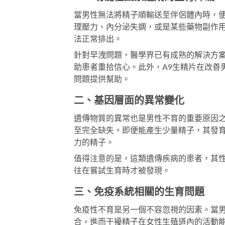
當男性無法將精子順輸送至伴侶體內時，
理壓力、內分泌失調，或是某些藥物副作
法正常排出。
針對早洩問題，醫學界已有成熟的解決方
助患者重拾信心。此外，
A9生精片
在改善
問題提供幫助。
二、基因層面的異常變化
遺傳物質的異常也是男性不育的重要原因
至完全缺失。即便能產生少量精子，其發
力的精子。
值得注意的是，這類遺傳疾病的患者，其
往在嘗試生育時才被發現。
三、免疫系統相關的生育問題
免疫性不育是另一個不容忽視的因素。當
合，進而干擾精子在女性生殖道內的活動