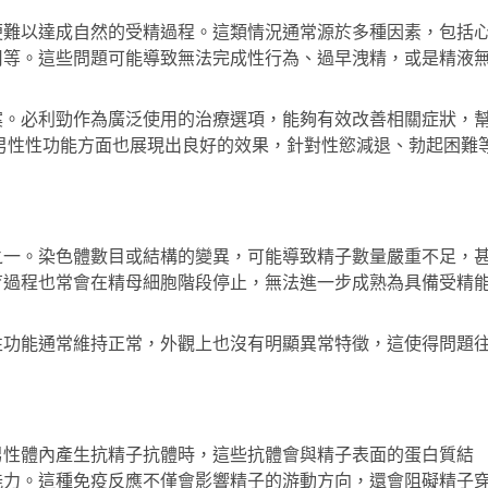
便難以達成自然的受精過程。這類情況通常源於多種因素，包括
用等。這些問題可能導致無法完成性行為、過早洩精，或是精液
案。
必利勁
作為廣泛使用的治療選項，能夠有效改善相關症狀，
男性性功能方面也展現出良好的效果，針對性慾減退、勃起困難
之一。染色體數目或結構的變異，可能導致精子數量嚴重不足，
育過程也常會在精母細胞階段停止，無法進一步成熟為具備受精
性功能通常維持正常，外觀上也沒有明顯異常特徵，這使得問題
男性體內產生抗精子抗體時，這些抗體會與精子表面的蛋白質結
能力。這種免疫反應不僅會影響精子的游動方向，還會阻礙精子