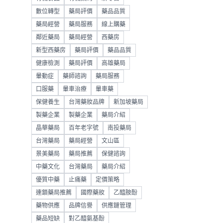
數位轉型
藥局評價
藥品品質
藥局經營
藥局服務
線上購藥
鄰近藥局
藥局經營
西藥房
新型西藥房
藥局評價
藥品品質
健康檢測
藥局評價
高雄藥局
暈動症
藥師諮詢
藥局服務
口服藥
暈車治療
暈車藥
保健養生
台灣藥妝品牌
新加坡藥局
製藥企業
製藥企業
藥局介紹
晶華藥局
百年老字號
南投藥局
台灣藥局
藥局經營
文山區
景美藥局
藥局推薦
保健諮詢
中藥文化
台灣藥局
藥局介紹
優質中藥
止痛藥
定價策略
連鎖藥局推薦
國際藥妝
乙醯胺酚
藥物供應
品牌信譽
供應鏈管理
藥品短缺
對乙醯氨基酚