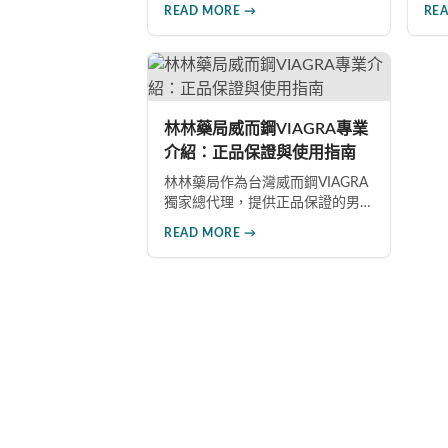
製
READ MORE →
RE
擴張，有效治療男性勃起功能障
討
礙。使用前應經醫師評估，注意
西
禁忌症與副作用，確保用藥安
用
全。
年
現
性
林林藥局威而鋼VIAGRA專業
介紹：正品保證與使用指南
林林藥局作為台灣威而鋼VIAGRA
獨家總代理，提供正品保證的男
性健康產品。本文深入探討威而
READ MORE →
鋼的作用機制、正確使用方法、
劑量選擇及注意事項，幫助消費
者了解這款由輝瑞公司研發的藥
品，並介紹50mg、100mg及瓶裝
30顆等多種規格選擇。