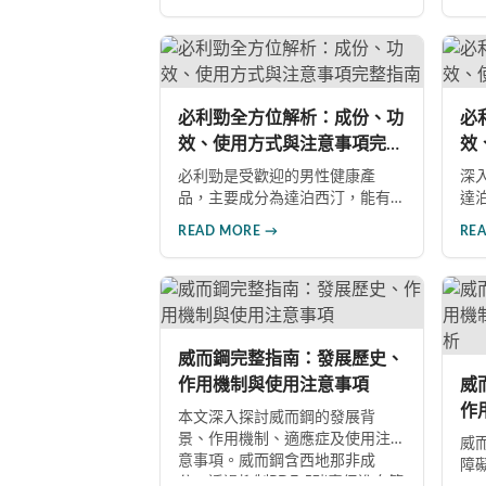
險、使用注意事項及市場發展前
深
景，助您全面了解產品特性並做
良
出明智選擇。
者
長
注
必利勁全方位解析：成份、功
必
效、使用方式與注意事項完整
效
指南
指
必利勁是受歡迎的男性健康產
深
品，主要成分為達泊西汀，能有
達
效改善勃起功能障礙與早洩問
方
READ MORE →
RE
題。本文深入解析產品成份、功
雙
效、正確使用方式與注意事項，
等
幫助男性朋友了解如何在醫師指
男
導下安全使用，提升性生活品質
導
並重拾自信。
起
威而鋼完整指南：發展歷史、
作用機制與使用注意事項
威
作
本文深入探討威而鋼的發展背
深
景、作用機制、適應症及使用注
威
意事項。威而鋼含西地那非成
障
分，透過抑制PDE-5酵素促進血管