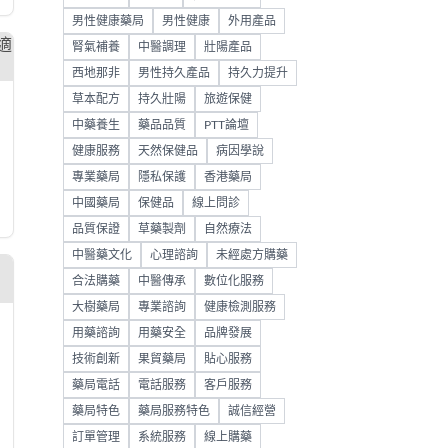
男性健康藥局
男性健康
外用產品
腎氣補養
中醫調理
壯陽產品
西地那非
男性持久產品
持久力提升
草本配方
持久壯陽
旅遊保健
中藥養生
藥品品質
PTT論壇
健康服務
天然保健品
病因學說
專業藥局
隱私保護
香港藥局
中國藥局
保健品
線上問診
品質保證
草藥製劑
自然療法
中醫藥文化
心理諮詢
未經處方購藥
合法購藥
中醫傳承
數位化服務
大樹藥局
專業諮詢
健康檢測服務
用藥諮詢
用藥安全
品牌發展
技術創新
果貿藥局
貼心服務
藥局電話
電話服務
客戶服務
藥局特色
藥局服務特色
誠信經營
訂單管理
系統服務
線上購藥