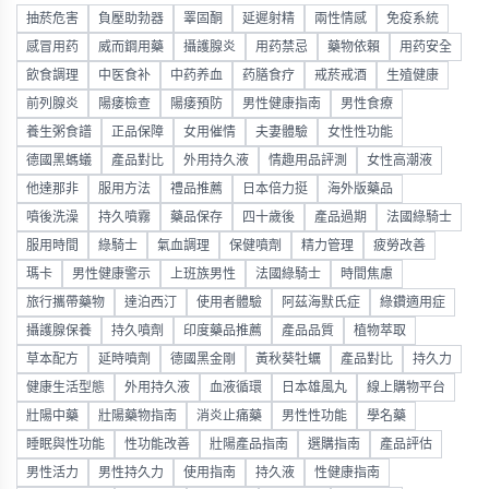
抽菸危害
負壓助勃器
睪固酮
延遲射精
兩性情感
免疫系統
感冒用药
威而鋼用藥
攝護腺炎
用药禁忌
藥物依賴
用药安全
飲食調理
中医食补
中药养血
药膳食疗
戒菸戒酒
生殖健康
前列腺炎
陽痿檢查
陽痿預防
男性健康指南
男性食療
養生粥食譜
正品保障
女用催情
夫妻體驗
女性性功能
德國黑螞蟻
產品對比
外用持久液
情趣用品評測
女性高潮液
他達那非
服用方法
禮品推薦
日本倍力挺
海外版藥品
噴後洗澡
持久噴霧
藥品保存
四十歲後
產品過期
法國綠騎士
服用時間
綠騎士
氣血調理
保健噴劑
精力管理
疲勞改善
瑪卡
男性健康警示
上班族男性
法國綠騎士
時間焦慮
旅行攜帶藥物
達泊西汀
使用者體驗
阿茲海默氏症
綠鑽適用症
攝護腺保養
持久噴劑
印度藥品推薦
產品品質
植物萃取
草本配方
延時噴劑
德國黑金剛
黃秋葵牡蠣
產品對比
持久力
健康生活型態
外用持久液
血液循環
日本雄風丸
線上購物平台
壯陽中藥
壯陽藥物指南
消炎止痛藥
男性性功能
學名藥
睡眠與性功能
性功能改善
壯陽產品指南
選購指南
產品評估
男性活力
男性持久力
使用指南
持久液
性健康指南