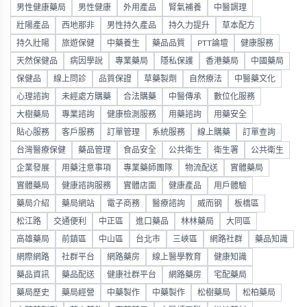
男性健康藥局
男性健康
外用產品
腎氣補養
中醫調理
壯陽產品
西地那非
男性持久產品
持久力提升
草本配方
持久壯陽
旅遊保健
中藥養生
藥品品質
PTT論壇
健康服務
天然保健品
病因學說
專業藥局
隱私保護
香港藥局
中國藥局
保健品
線上問診
品質保證
草藥製劑
自然療法
中醫藥文化
心理諮詢
未經處方購藥
合法購藥
中醫傳承
數位化服務
大樹藥局
專業諮詢
健康檢測服務
用藥諮詢
用藥安全
貼心服務
客戶服務
訂單管理
系統服務
線上購藥
訂單查詢
台灣醫療保健
藥品管理
食品安全
公共衛生
衛生署
公共衛生
企業發展
用藥注意事項
專業藥師團隊
物流配送
實體藥局
實體藥局
健康諮詢服務
實體店面
健康產品
用戶體驗
藥局介紹
藥局網站
電子商務
醫療諮詢
威而钢
板橋區
松江路
交通便利
中正區
進口藥品
林林藥局
大同區
高雄藥局
前鎮區
中山區
台北市
三峽區
網路社群
藥品知識
網際網路
社群平台
網路藥房
線上醫學教育
健康知識
藥品資訊
藥品配送
健康社群平台
網路藥房
宅配藥局
藥局歷史
藥局經營
中藥製作
中藥製作
松樹藥局
松柏藥局