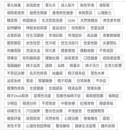
睪丸保養
自我檢查
睪丸炎
成人影片
假性早洩
保險套
保險套使用
器質性陽痿
香港男性健康
食物禁忌
心理壓力
糖尿病
辨證論治
生活型態改善
SSRI
天然保健品
男性更年期
延時藥物
神經系統疾病
產品成分
伐地那非
性愛品質
血管疾病
性生活調適
早洩診斷
早洩症狀
高血壓
青春期保健
體質類型
女性性慾
性冷感
性生活技巧
性愛地點
夫妻隱私
用藥風險
洗澡水溫
鋅元素
體重管理
運動保健
不育成因
隱睾症
前列腺疾病
運動壯陽
排尿異常
口腔健康
戒除壞習慣
電腦輻射
精子品質
遺精
血精
精囊炎
精子活力
生育力影響
不育症治療
先天性疾病
絲蟲病
精子過多症
黑色水果
泌尿系統
腎虛
腎臟健康
精子知識
日常保養
不孕症
遺傳性疾病
生殖健康
生殖感染
精液品質
營養失衡
精子DNA檢測
習慣性流產
阻塞性無精子症
輸精管阻塞
無精症
少精症
精液分析
不育檢查
中醫食補
壯陽食物
陽痿等級
訓練方法
穴位按摩
整合性治療
早洩迷思
性健康教育
硬度評量
自我檢測
天然食物
心理治療
營養補充
晨勃
男性不育
心理性勃起障礙
雙效藥物
健康生活習慣
體外射精