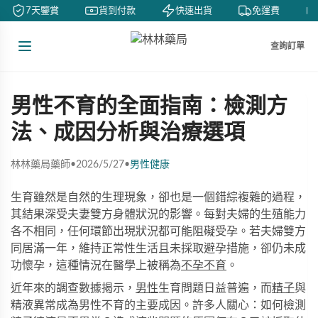
7天鑒賞
貨到付款
快速出貨
免運費
查詢訂單
男性不育的全面指南：檢測方
法、成因分析與治療選項
林林藥局藥師
•
2026/5/27
•
男性健康
生育雖然是自然的生理現象，卻也是一個錯綜複雜的過程，
其結果深受夫妻雙方身體狀況的影響。每對夫婦的生殖能力
各不相同，任何環節出現狀況都可能阻礙受孕。若夫婦雙方
同居滿一年，維持正常性生活且未採取避孕措施，卻仍未成
功懷孕，這種情況在醫學上被稱為
不孕不育
。
近年來的調查數據揭示，
男性
生育問題日益普遍，而
精子
與
精液異常成為男性不育的主要成因。許多人關心：如何檢測