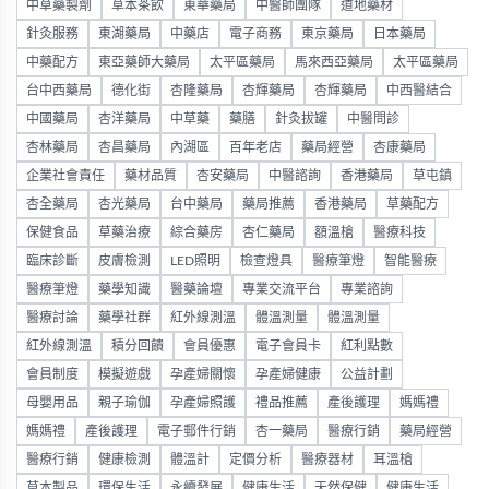
中草藥製劑
草本茶飲
東華藥局
中醫師團隊
道地藥材
針灸服務
東湖藥局
中藥店
電子商務
東京藥局
日本藥局
中藥配方
東亞藥師大藥局
太平區藥局
馬來西亞藥局
太平區藥局
台中西藥局
德化街
杏隆藥局
杏輝藥局
杏輝藥局
中西醫結合
中國藥局
杏洋藥局
中草藥
藥膳
針灸拔罐
中醫問診
杏林藥局
杏昌藥局
內湖區
百年老店
藥局經營
杏康藥局
企業社會責任
藥材品質
杏安藥局
中醫諮詢
香港藥局
草屯鎮
杏全藥局
杏光藥局
台中藥局
藥局推薦
香港藥局
草藥配方
保健食品
草藥治療
綜合藥房
杏仁藥局
額溫槍
醫療科技
臨床診斷
皮膚檢測
LED照明
檢查燈具
醫療筆燈
智能醫療
醫療筆燈
藥學知識
醫藥論壇
專業交流平台
專業諮詢
醫療討論
藥學社群
紅外線測溫
體溫測量
體溫測量
紅外線測溫
積分回饋
會員優惠
電子會員卡
紅利點數
會員制度
模擬遊戲
孕產婦關懷
孕產婦健康
公益計劃
母嬰用品
親子瑜伽
孕產婦照護
禮品推薦
產後護理
媽媽禮
媽媽禮
產後護理
電子郵件行銷
杏一藥局
醫療行銷
藥局經營
醫療行銷
健康檢測
體溫計
定價分析
醫療器材
耳溫槍
草本製品
環保生活
永續發展
健康生活
天然保健
健康生活