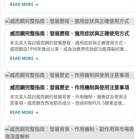
效版等相關產品，幫助男性了解各類男性增強產品的特性，在
READ MORE →
專業指導下做出明智選擇，有效改善勃起功能問題。
威而鋼完整指南：發展歷程、適用症狀與正確使用方式
本文深入探討威而鋼的發展歷程、適用症狀與正確使用方式。
威而鋼自1998年推出以來，成為治療男性勃起功能障礙的重要
藥物。文章詳細介紹其作用機理、使用注意事項、可能的副作
READ MORE →
用，以及相關研究成果，幫助讀者全面了解這類藥物並在醫師
指導下做出明智決定。
威而鋼完整指南：發展歷史、作用機制與使用注意事項
本文深入探討威而鋼的發展背景、作用機制、適應症及使用注
意事項。威而鋼含西地那非成分，透過抑制PDE-5酵素促進血
管擴張，有效治療男性勃起功能障礙。使用前應經醫師評估，
READ MORE →
注意禁忌症與副作用，確保用藥安全。