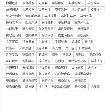
抽煙危害
飲食調理
避孕套
中醫療法
非藥物療法
治療誤區
預防保健
香港男性
日常生活
中年男性
性功能衰退
按需服用
果凍威而鋼
液態威而鋼
早洩成因
器質性早洩
早洩類型
性功能障礙
服用劑量
藥理機制
印度神油
雙效犀利士
心理健康
壓力管理
前列腺健康
每日錠療法
療程服用
雙效威而鋼
泰國果凍
陽痿治療
性生活指南
陽痿成因
夫妻感情
行為療法
生物補片
手術風險
海綿體
樂威壯
台南市
美國黑金
優惠活動
青光眼
高山症
日本製藥
延時產品
德國必邦
新北市
備孕
汗馬糖
犀利士
使用心得
每日保養
宅配藥局
達泊西汀
必利勁
酒精與性功能
早洩治療
真假辨識
假藥辨識
印度製藥
防偽辨識
日本藤素
過量服用
壯陽藥品
購買指南
藥局資訊
心血管疾病
咖啡因與藥物
用藥指引
酒精與藥物
藥物價格
用藥禁忌
藥物歷史
藥物副作用
處方藥
性生活
勃起功能障礙
男性保健
威而鋼