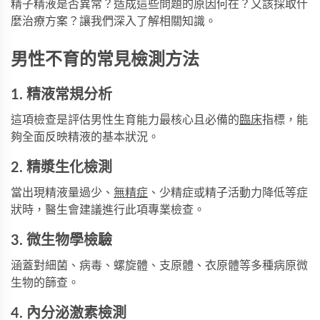
精子精液是否異常？造成這些問題的原因何在？又該採取什
麼治療方案？讓我們深入了解相關知識。
男性不育的常見檢測方法
1. 精液常規分析
這項檢查是評估男性生育能力最核心且必備的
臨床
指標，能
夠全面反映精液的基本狀況。
2. 精漿生化檢測
當出現精液量過少、
無精症
、少精症或精子活動力降低等症
狀時，醫生會建議進行此項專業檢查。
3. 微生物學檢驗
涵蓋對細菌、病毒、螺旋體、支原體、衣原體等多種病原微
生物的篩查。
4. 內分泌激素檢測