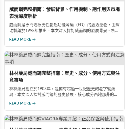
威而鋼完整指南：發展背景、作用機制、副作用與市場
表現深度解析
威而鋼是專門治療男性勃起功能障礙（ED）的處方藥物，由輝
瑞製藥於1998年推出。本文深入探討威而鋼的發展背景、核心
成分西地那非的作用機制、常見副作用如頭痛和臉部發紅，以
READ MORE →
及全球年銷售額超過23億美元的市場表現，幫助讀者全面了解
這款革命性藥品。
林林藥局威而鋼完整指南：歷史、成分、使用方式與注
意事項
林林藥局創立於1903年，是擁有超過一世紀歷史的老字號藥
局。本文深入探討威而鋼的歷史發展、核心成分西地那非的作
用機制、正確使用方式（50mg與100mg規格選擇）、服用注
READ MORE →
意事項，以及與犀利士等其他男性健康產品的比較，幫助讀者
全面瞭解並安全使用相關產品。