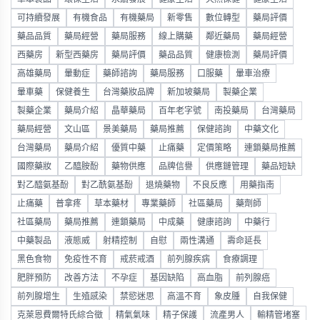
可持續發展
有機食品
有機藥局
新零售
數位轉型
藥局評價
藥品品質
藥局經營
藥局服務
線上購藥
鄰近藥局
藥局經營
西藥房
新型西藥房
藥局評價
藥品品質
健康檢測
藥局評價
高雄藥局
暈動症
藥師諮詢
藥局服務
口服藥
暈車治療
暈車藥
保健養生
台灣藥妝品牌
新加坡藥局
製藥企業
製藥企業
藥局介紹
晶華藥局
百年老字號
南投藥局
台灣藥局
藥局經營
文山區
景美藥局
藥局推薦
保健諮詢
中藥文化
台灣藥局
藥局介紹
優質中藥
止痛藥
定價策略
連鎖藥局推薦
國際藥妝
乙醯胺酚
藥物供應
品牌信譽
供應鏈管理
藥品短缺
對乙醯氨基酚
對乙酰氨基酚
退燒藥物
不良反應
用藥指南
止痛藥
普拿疼
草本藥材
專業藥師
社區藥局
藥劑師
社區藥局
藥局推薦
連鎖藥局
中成藥
健康諮詢
中藥行
中藥製品
液態威
射精控制
自慰
兩性溝通
壽命延長
黑色食物
免疫性不育
戒菸戒酒
前列腺疾病
食療調理
肥胖預防
改善方法
不孕症
基因缺陷
高血脂
前列腺癌
前列腺增生
生殖感染
禁慾迷思
高溫不育
象皮腫
自我保健
克萊恩費爾特氏綜合徵
精氣氣味
精子保護
流產男人
輸精管堵塞