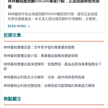
林林藥局威而鋼VIAGRA專業介紹：正品保證與使用指
南
林林藥局作為台灣威而鋼VIAGRA獨家總代理，提供正品保證
的男性健康產品。本文深入探討威而鋼的作用機制、正確使用
方法、劑量選擇及注意事項，幫助消費者了解這款由輝瑞公司
READ MORE →
研發的藥品，並介紹50mg、100mg及瓶裝30顆等多種規格選
擇。
近期文章
林林藥局實體店面：百年老字號的專業藥房服務
林林藥局實體店面介紹：專業藥品服務與健康保障
林林藥局實體店面深度解析：發展歷程、產品品質與專業服務全介
紹
林林藥局必利勁全方位解析：功效、副作用與使用指南
林林藥局必利勁完整指南：治療勃起功能障礙的專業處方藥物
熱點關注