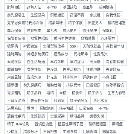
肥胖預防
改善方法
不孕症
基因缺陷
高血脂
前列腺癌
前列腺增生
生殖感染
禁慾迷思
高溫不育
象皮腫
自我保健
克萊恩費爾特氏綜合徵
精氣氣味
精子保護
流產男人
輸精管堵塞
睪丸保養
自我檢查
睪丸炎
成人影片
假性早洩
保險套
保險套使用
器質性陽痿
香港男性健康
食物禁忌
心理壓力
糖尿病
辨證論治
生活型態改善
SSRI
天然保健品
男性更年期
延時藥物
神經系統疾病
產品成分
伐地那非
性愛品質
血管疾病
性生活調適
早洩診斷
早洩症狀
高血壓
青春期保健
體質類型
女性性慾
性冷感
性生活技巧
性愛地點
夫妻隱私
用藥風險
洗澡水溫
鋅元素
體重管理
運動保健
不育成因
隱睾症
前列腺疾病
運動壯陽
排尿異常
口腔健康
戒除壞習慣
電腦輻射
精子品質
遺精
血精
精囊炎
精子活力
生育力影響
不育症治療
先天性疾病
絲蟲病
精子過多症
黑色水果
泌尿系統
腎虛
腎臟健康
精子知識
日常保養
不孕症
遺傳性疾病
生殖健康
生殖感染
精液品質
營養失衡
精子DNA檢測
習慣性流產
阻塞性無精子症
輸精管阻塞
無精症
少精症
精液分析
不育檢查
中醫食補
壯陽食物
陽痿等級