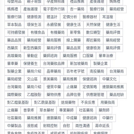
母嬰用品
親子瑜伽
孕產婦照護
禮品推薦
產後護理
媽媽禮
媽媽禮
產後護理
電子郵件行銷
杏一藥局
醫療行銷
藥局經營
醫療行銷
健康檢測
體溫計
定價分析
醫療器材
耳溫槍
草本製品
環保生活
永續發展
健康生活
天然保健
健康生活
可持續發展
有機食品
有機藥局
新零售
數位轉型
藥局評價
藥品品質
藥局經營
藥局服務
線上購藥
鄰近藥局
藥局經營
西藥房
新型西藥房
藥局評價
藥品品質
健康檢測
藥局評價
高雄藥局
暈動症
藥師諮詢
藥局服務
口服藥
暈車治療
暈車藥
保健養生
台灣藥妝品牌
新加坡藥局
製藥企業
製藥企業
藥局介紹
晶華藥局
百年老字號
南投藥局
台灣藥局
藥局經營
文山區
景美藥局
藥局推薦
保健諮詢
中藥文化
台灣藥局
藥局介紹
優質中藥
止痛藥
定價策略
連鎖藥局推薦
國際藥妝
乙醯胺酚
藥物供應
品牌信譽
供應鏈管理
藥品短缺
對乙醯氨基酚
對乙酰氨基酚
退燒藥物
不良反應
用藥指南
止痛藥
普拿疼
草本藥材
專業藥師
社區藥局
藥劑師
社區藥局
藥局推薦
連鎖藥局
中成藥
健康諮詢
中藥行
中藥製品
液態威
射精控制
自慰
兩性溝通
壽命延長
黑色食物
免疫性不育
戒菸戒酒
前列腺疾病
食療調理