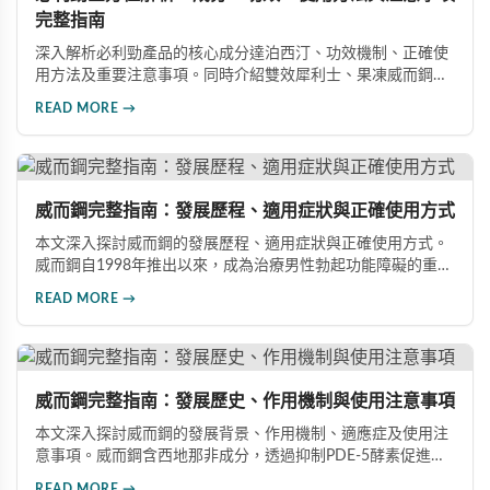
完整指南
深入解析必利勁產品的核心成分達泊西汀、功效機制、正確使
用方法及重要注意事項。同時介紹雙效犀利士、果凍威而鋼雙
效版等相關產品，幫助男性了解各類男性增強產品的特性，在
READ MORE →
專業指導下做出明智選擇，有效改善勃起功能問題。
威而鋼完整指南：發展歷程、適用症狀與正確使用方式
本文深入探討威而鋼的發展歷程、適用症狀與正確使用方式。
威而鋼自1998年推出以來，成為治療男性勃起功能障礙的重要
藥物。文章詳細介紹其作用機理、使用注意事項、可能的副作
READ MORE →
用，以及相關研究成果，幫助讀者全面了解這類藥物並在醫師
指導下做出明智決定。
威而鋼完整指南：發展歷史、作用機制與使用注意事項
本文深入探討威而鋼的發展背景、作用機制、適應症及使用注
意事項。威而鋼含西地那非成分，透過抑制PDE-5酵素促進血
管擴張，有效治療男性勃起功能障礙。使用前應經醫師評估，
READ MORE →