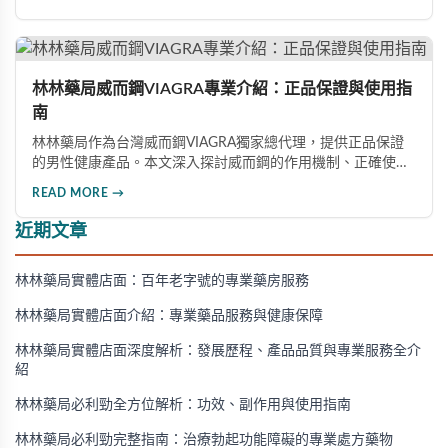
意事項，以及與犀利士等其他男性健康產品的比較，幫助讀者
全面瞭解並安全使用相關產品。
林林藥局威而鋼VIAGRA專業介紹：正品保證與使用指
南
林林藥局作為台灣威而鋼VIAGRA獨家總代理，提供正品保證
的男性健康產品。本文深入探討威而鋼的作用機制、正確使用
方法、劑量選擇及注意事項，幫助消費者了解這款由輝瑞公司
READ MORE →
研發的藥品，並介紹50mg、100mg及瓶裝30顆等多種規格選
擇。
近期文章
林林藥局實體店面：百年老字號的專業藥房服務
林林藥局實體店面介紹：專業藥品服務與健康保障
林林藥局實體店面深度解析：發展歷程、產品品質與專業服務全介
紹
林林藥局必利勁全方位解析：功效、副作用與使用指南
林林藥局必利勁完整指南：治療勃起功能障礙的專業處方藥物