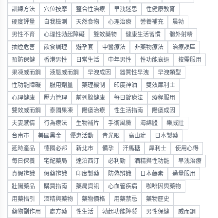
訓練方法
穴位按摩
整合性治療
早洩迷思
性健康教育
硬度評量
自我檢測
天然食物
心理治療
營養補充
晨勃
男性不育
心理性勃起障礙
雙效藥物
健康生活習慣
體外射精
抽煙危害
飲食調理
避孕套
中醫療法
非藥物療法
治療誤區
預防保健
香港男性
日常生活
中年男性
性功能衰退
按需服用
果凍威而鋼
液態威而鋼
早洩成因
器質性早洩
早洩類型
性功能障礙
服用劑量
藥理機制
印度神油
雙效犀利士
心理健康
壓力管理
前列腺健康
每日錠療法
療程服用
雙效威而鋼
泰國果凍
陽痿治療
性生活指南
陽痿成因
夫妻感情
行為療法
生物補片
手術風險
海綿體
樂威壯
台南市
美國黑金
優惠活動
青光眼
高山症
日本製藥
延時產品
德國必邦
新北市
備孕
汗馬糖
犀利士
使用心得
每日保養
宅配藥局
達泊西汀
必利勁
酒精與性功能
早洩治療
真假辨識
假藥辨識
印度製藥
防偽辨識
日本藤素
過量服用
壯陽藥品
購買指南
藥局資訊
心血管疾病
咖啡因與藥物
用藥指引
酒精與藥物
藥物價格
用藥禁忌
藥物歷史
藥物副作用
處方藥
性生活
勃起功能障礙
男性保健
威而鋼