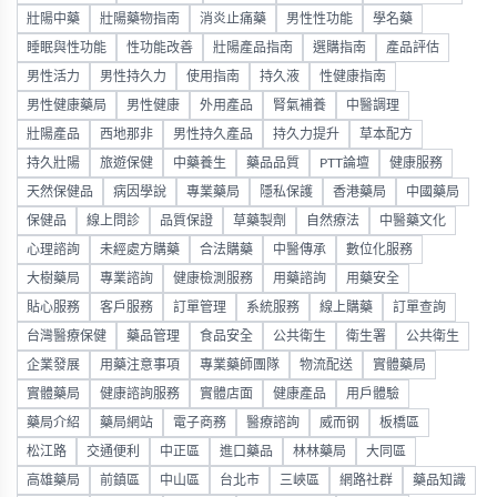
壯陽中藥
壯陽藥物指南
消炎止痛藥
男性性功能
學名藥
睡眠與性功能
性功能改善
壯陽產品指南
選購指南
產品評估
男性活力
男性持久力
使用指南
持久液
性健康指南
男性健康藥局
男性健康
外用產品
腎氣補養
中醫調理
壯陽產品
西地那非
男性持久產品
持久力提升
草本配方
持久壯陽
旅遊保健
中藥養生
藥品品質
PTT論壇
健康服務
天然保健品
病因學說
專業藥局
隱私保護
香港藥局
中國藥局
保健品
線上問診
品質保證
草藥製劑
自然療法
中醫藥文化
心理諮詢
未經處方購藥
合法購藥
中醫傳承
數位化服務
大樹藥局
專業諮詢
健康檢測服務
用藥諮詢
用藥安全
貼心服務
客戶服務
訂單管理
系統服務
線上購藥
訂單查詢
台灣醫療保健
藥品管理
食品安全
公共衛生
衛生署
公共衛生
企業發展
用藥注意事項
專業藥師團隊
物流配送
實體藥局
實體藥局
健康諮詢服務
實體店面
健康產品
用戶體驗
藥局介紹
藥局網站
電子商務
醫療諮詢
威而钢
板橋區
松江路
交通便利
中正區
進口藥品
林林藥局
大同區
高雄藥局
前鎮區
中山區
台北市
三峽區
網路社群
藥品知識