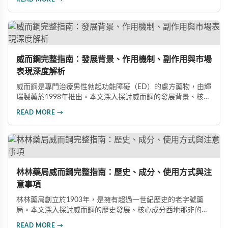
注意禁忌症與副作用，確保用藥安全。
威而鋼完整指南：發展背景、作用機制、副作用與市場
表現深度解析
威而鋼是專門治療男性勃起功能障礙（ED）的處方藥物，由輝
瑞製藥於1998年推出。本文深入探討威而鋼的發展背景、核心
成分西地那非的作用機制、常見副作用如頭痛和臉部發紅，以
READ MORE →
及全球年銷售額超過23億美元的市場表現，幫助讀者全面了解
這款革命性藥品。
林林藥局威而鋼完整指南：歷史、成分、使用方式與注
意事項
林林藥局創立於1903年，是擁有超過一世紀歷史的老字號藥
局。本文深入探討威而鋼的歷史發展、核心成分西地那非的作
用機制、正確使用方式（50mg與100mg規格選擇）、服用注
READ MORE →