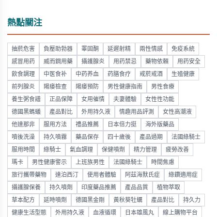
熱點關注
抽菸危害
負壓助勃器
睪固酮
延遲射精
兩性情感
免疫系統
感冒用药
威而鋼用藥
攝護腺炎
用药禁忌
藥物依賴
用药安全
飲食調理
中医食补
中药养血
药膳食疗
戒菸戒酒
生殖健康
前列腺炎
陽痿檢查
陽痿預防
男性健康指南
男性食療
養生粥食譜
正品保障
女用催情
夫妻體驗
女性性功能
德國黑螞蟻
產品對比
外用持久液
情趣用品評測
女性高潮液
他達那非
服用方法
禮品推薦
日本倍力挺
海外版藥品
噴後洗澡
持久噴霧
藥品保存
四十歲後
產品過期
法國綠騎士
服用時間
綠騎士
氣血調理
保健噴劑
精力管理
疲勞改善
瑪卡
男性健康警示
上班族男性
法國綠騎士
時間焦慮
旅行攜帶藥物
達泊西汀
使用者體驗
阿茲海默氏症
綠鑽適用症
攝護腺保養
持久噴劑
印度藥品推薦
產品品質
植物萃取
草本配方
延時噴劑
德國黑金剛
黃秋葵牡蠣
產品對比
持久力
健康生活型態
外用持久液
血液循環
日本雄風丸
線上購物平台