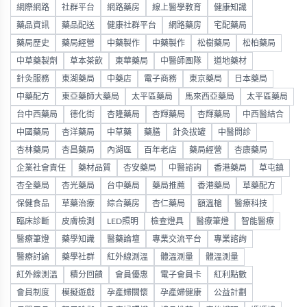
網際網路
社群平台
網路藥房
線上醫學教育
健康知識
藥品資訊
藥品配送
健康社群平台
網路藥房
宅配藥局
藥局歷史
藥局經營
中藥製作
中藥製作
松樹藥局
松柏藥局
中草藥製劑
草本茶飲
東華藥局
中醫師團隊
道地藥材
針灸服務
東湖藥局
中藥店
電子商務
東京藥局
日本藥局
中藥配方
東亞藥師大藥局
太平區藥局
馬來西亞藥局
太平區藥局
台中西藥局
德化街
杏隆藥局
杏輝藥局
杏輝藥局
中西醫結合
中國藥局
杏洋藥局
中草藥
藥膳
針灸拔罐
中醫問診
杏林藥局
杏昌藥局
內湖區
百年老店
藥局經營
杏康藥局
企業社會責任
藥材品質
杏安藥局
中醫諮詢
香港藥局
草屯鎮
杏全藥局
杏光藥局
台中藥局
藥局推薦
香港藥局
草藥配方
保健食品
草藥治療
綜合藥房
杏仁藥局
額溫槍
醫療科技
臨床診斷
皮膚檢測
LED照明
檢查燈具
醫療筆燈
智能醫療
醫療筆燈
藥學知識
醫藥論壇
專業交流平台
專業諮詢
醫療討論
藥學社群
紅外線測溫
體溫測量
體溫測量
紅外線測溫
積分回饋
會員優惠
電子會員卡
紅利點數
會員制度
模擬遊戲
孕產婦關懷
孕產婦健康
公益計劃