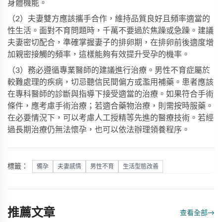
身體機能。
（2）夫妻雙方應該攜手合作，維持品質良好且頻率適當的
性生活。面對不育問題時，千萬不要過於焦躁或急躁。建議
夫妻密切配合，準確掌握妻子的排卵期，在排卵前後適度增
加親密接觸的頻率，這樣能夠有效提升受孕的機率。
（3）務必遵循專業醫師的建議進行治療。男性不育症屬於
較難處理的疾病，切忌聽信民間偏方或濫用補藥。患者應該
在專科醫師的診斷與指導下接受適當的治療。如果符合手術
條件，應考慮手術治療；若適合藥物治療，則需按時服藥。
在必要情況下，可以考慮人工授精等先進的醫療技術。若經
過長期治療仍無法懷孕，也可以依法辦理領養程序。
標籤：
備孕
夫妻感情
男性不育
生活型態改善
推薦文章
查看全部
→