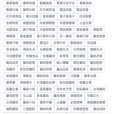
醫療筆燈
藥學知識
醫藥論壇
專業交流平台
專業諮詢
醫療討論
藥學社群
紅外線測溫
體溫測量
體溫測量
紅外線測溫
積分回饋
會員優惠
電子會員卡
紅利點數
會員制度
模擬遊戲
孕產婦關懷
孕產婦健康
公益計劃
母嬰用品
親子瑜伽
孕產婦照護
禮品推薦
產後護理
媽媽禮
媽媽禮
產後護理
電子郵件行銷
杏一藥局
醫療行銷
藥局經營
醫療行銷
健康檢測
體溫計
定價分析
醫療器材
耳溫槍
草本製品
環保生活
永續發展
健康生活
天然保健
健康生活
可持續發展
有機食品
有機藥局
新零售
數位轉型
藥局評價
藥品品質
藥局經營
藥局服務
線上購藥
鄰近藥局
藥局經營
西藥房
新型西藥房
藥局評價
藥品品質
健康檢測
藥局評價
高雄藥局
暈動症
藥師諮詢
藥局服務
口服藥
暈車治療
暈車藥
保健養生
台灣藥妝品牌
新加坡藥局
製藥企業
製藥企業
藥局介紹
晶華藥局
百年老字號
南投藥局
台灣藥局
藥局經營
文山區
景美藥局
藥局推薦
保健諮詢
中藥文化
台灣藥局
藥局介紹
優質中藥
止痛藥
定價策略
連鎖藥局推薦
國際藥妝
乙醯胺酚
藥物供應
品牌信譽
供應鏈管理
藥品短缺