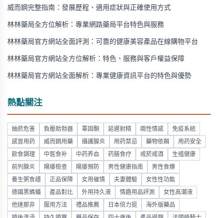
威而鋼完整指南：發展歷程、適用症狀與正確使用方式
林林藥局全方位解析：專業網路藥局平台特色與服務
林林藥局官方網站全面評測：可靠的健康美容產品在線購物平台
林林藥局官方網站全方位解析：特色、服務與客戶權益保障
林林藥局官方網站全面解析：專業健康資訊平台的特色與優勢
熱點關注
抽菸危害
負壓助勃器
睪固酮
延遲射精
兩性情感
免疫系統
感冒用药
威而鋼用藥
攝護腺炎
用药禁忌
藥物依賴
用药安全
飲食調理
中医食补
中药养血
药膳食疗
戒菸戒酒
生殖健康
前列腺炎
陽痿檢查
陽痿預防
男性健康指南
男性食療
養生粥食譜
正品保障
女用催情
夫妻體驗
女性性功能
德國黑螞蟻
產品對比
外用持久液
情趣用品評測
女性高潮液
他達那非
服用方法
禮品推薦
日本倍力挺
海外版藥品
噴後洗澡
持久噴霧
藥品保存
四十歲後
產品過期
法國綠騎士