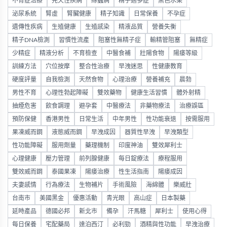
不育症治療
先天性疾病
絲蟲病
精子過多症
黑色水果
泌尿系統
腎虛
腎臟健康
精子知識
日常保養
不孕症
遺傳性疾病
生殖健康
生殖感染
精液品質
營養失衡
精子DNA檢測
習慣性流產
阻塞性無精子症
輸精管阻塞
無精症
少精症
精液分析
不育檢查
中醫食補
壯陽食物
陽痿等級
訓練方法
穴位按摩
整合性治療
早洩迷思
性健康教育
硬度評量
自我檢測
天然食物
心理治療
營養補充
晨勃
男性不育
心理性勃起障礙
雙效藥物
健康生活習慣
體外射精
抽煙危害
飲食調理
避孕套
中醫療法
非藥物療法
治療誤區
預防保健
香港男性
日常生活
中年男性
性功能衰退
按需服用
果凍威而鋼
液態威而鋼
早洩成因
器質性早洩
早洩類型
性功能障礙
服用劑量
藥理機制
印度神油
雙效犀利士
心理健康
壓力管理
前列腺健康
每日錠療法
療程服用
雙效威而鋼
泰國果凍
陽痿治療
性生活指南
陽痿成因
夫妻感情
行為療法
生物補片
手術風險
海綿體
樂威壯
台南市
美國黑金
優惠活動
青光眼
高山症
日本製藥
延時產品
德國必邦
新北市
備孕
汗馬糖
犀利士
使用心得
每日保養
宅配藥局
達泊西汀
必利勁
酒精與性功能
早洩治療