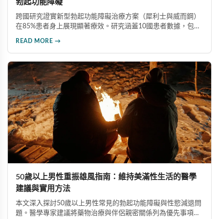
勃起功能障礙
跨國研究證實新型勃起功能障礙治療方案（犀利士與威而鋼）
在85%患者身上展現顯著療效。研究涵蓋10國患者數據，包含
嚴重共病症族群，為傳統療法（六成療效）提供更佳替代方
READ MORE →
案。此研究為endTB計畫一部分，為全球勃起功能障礙治療開
創新局。
50歲以上男性重振雄風指南：維持美滿性生活的醫學
建議與實用方法
本文深入探討50歲以上男性常見的勃起功能障礙與性慾減退問
題。醫學專家建議將藥物治療與伴侶親密關係列為優先事項，