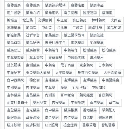
實體藥局
實體藥局
健康諮詢服務
實體店面
健康產品
用戶體驗
藥局介紹
藥局網站
電子商務
醫療諮詢
威而钢
板橋區
松江路
交通便利
中正區
進口藥品
林林藥局
大同區
高雄藥局
前鎮區
中山區
台北市
三峽區
網路社群
藥品知識
網際網路
社群平台
網路藥房
線上醫學教育
健康知識
藥品資訊
藥品配送
健康社群平台
網路藥房
宅配藥局
藥局歷史
藥局經營
中藥製作
中藥製作
松樹藥局
松柏藥局
中草藥製劑
草本茶飲
東華藥局
中醫師團隊
道地藥材
針灸服務
東湖藥局
中藥店
電子商務
東京藥局
日本藥局
中藥配方
東亞藥師大藥局
太平區藥局
馬來西亞藥局
太平區藥局
台中西藥局
德化街
杏隆藥局
杏輝藥局
杏輝藥局
中西醫結合
中國藥局
杏洋藥局
中草藥
藥膳
針灸拔罐
中醫問診
杏林藥局
杏昌藥局
內湖區
百年老店
藥局經營
杏康藥局
企業社會責任
藥材品質
杏安藥局
中醫諮詢
香港藥局
草屯鎮
杏全藥局
杏光藥局
台中藥局
藥局推薦
香港藥局
草藥配方
保健食品
草藥治療
綜合藥房
杏仁藥局
額溫槍
醫療科技
臨床診斷
皮膚檢測
LED照明
檢查燈具
醫療筆燈
智能醫療