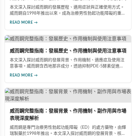
本文深入探討威而鋼的發展歷程、適用症狀與正確使用方式。
威而鋼自1998年推出以來，成為治療男性勃起功能障礙的重要
藥物。文章詳細介紹其作用機理、使用注意事項、可能的副作
READ MORE →
用，以及相關研究成果，幫助讀者全面了解這類藥物並在醫師
指導下做出明智決定。
威而鋼完整指南：發展歷史、作用機制與使用注意事項
本文深入探討威而鋼的發展背景、作用機制、適應症及使用注
意事項。威而鋼含西地那非成分，透過抑制PDE-5酵素促進血
管擴張，有效治療男性勃起功能障礙。使用前應經醫師評估，
READ MORE →
注意禁忌症與副作用，確保用藥安全。
威而鋼完整指南：發展背景、作用機制、副作用與市場
表現深度解析
威而鋼是專門治療男性勃起功能障礙（ED）的處方藥物，由輝
瑞製藥於1998年推出。本文深入探討威而鋼的發展背景、核心