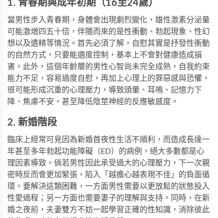
1. 青春期與成年初期（16至24歲）
當男性步入青春期，身體會出現劇烈變化，雄性激素分泌量
可能激增四五十倍，伴隨而來的是性衝動、勃起現象、性幻
想以及遺精等情況。首先必須了解，自慰其實是抒發性衝動
的自然方式，只要能適度控制，基本上不會對健康造成損
害。此外，這個年齡層的男性心智尚未完全成熟，自我約束
能力不足，容易過度自慰，再加上心理上的罪惡感與恐懼，
很可能形成沉重的心理壓力，導致頭暈、耳鳴、記憶力下
降、焦慮不安，甚至降低陰莖神經的反應敏感度。
2. 新婚階段
臨床上經常可見因為新婚首夜性生活不順利，而造成長達一
年甚至多年勃起功能障礙（ED）的病例，絕大多數都是心
理因素導致。倘若男性因此承受過大的心理壓力，下一次親
密時反而會更加緊張，陷入「越擔心越表現不佳」的負面循
環。要解決這類困難，一方面男性需要以更放鬆的狀態投入
性愛過程；另一方面也需要妻子的理解與支持。同時，在新
婚之夜前，夫妻雙方不妨一起學習正確的性知識，消除彼此