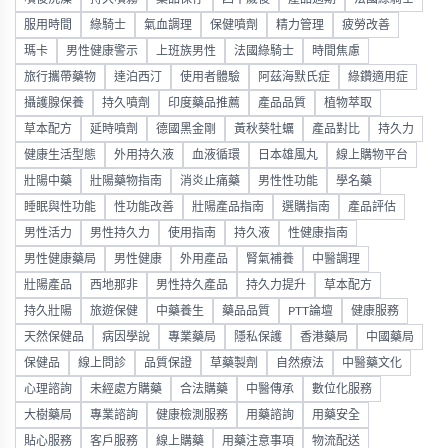
服用時間
綠騎士
氣血調理
保健噴劑
精力管理
疲勞改善
瑪卡
男性健康警示
上班族男性
法國綠騎士
時間焦慮
旅行攜帶藥物
達泊西汀
使用者體驗
阿茲海默氏症
綠鑽適用症
攝護腺保養
持久噴劑
印度藥品推薦
產品品質
植物萃取
草本配方
延時噴劑
德國黑金剛
黃秋葵牡蠣
產品對比
持久力
健康生活型態
外用持久液
血液循環
日本雄風丸
線上購物平台
壯陽中藥
壯陽藥物指南
消炎止痛藥
男性性功能
學名藥
睡眠與性功能
性功能改善
壯陽產品指南
選購指南
產品評估
男性活力
男性持久力
使用指南
持久液
性健康指南
男性健康藥局
男性健康
外用產品
腎氣補養
中醫調理
壯陽產品
西地那非
男性持久產品
持久力提升
草本配方
持久壯陽
旅遊保健
中藥養生
藥品品質
PTT論壇
健康服務
天然保健品
病因學說
專業藥局
隱私保護
香港藥局
中國藥局
保健品
線上問診
品質保證
草藥製劑
自然療法
中醫藥文化
心理諮詢
未經處方購藥
合法購藥
中醫傳承
數位化服務
大樹藥局
專業諮詢
健康檢測服務
用藥諮詢
用藥安全
貼心服務
客戶服務
線上購藥
用藥注意事項
物流配送