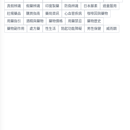
真假辨識
假藥辨識
印度製藥
防偽辨識
日本藤素
過量服用
壯陽藥品
購買指南
藥局資訊
心血管疾病
咖啡因與藥物
用藥指引
酒精與藥物
藥物價格
用藥禁忌
藥物歷史
藥物副作用
處方藥
性生活
勃起功能障礙
男性保健
威而鋼