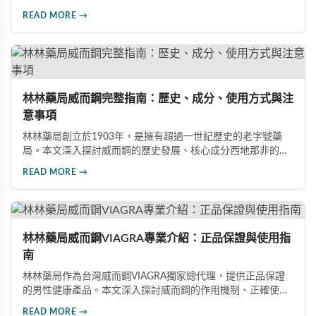
成分西地那非的作用機制、常見副作用如頭痛和臉部發紅，以
READ MORE →
及全球年銷售額超過23億美元的市場表現，幫助讀者全面了解
這款革命性藥品。
林林藥局威而鋼完整指南：歷史、成分、使用方式與注
意事項
林林藥局創立於1903年，是擁有超過一世紀歷史的老字號藥
局。本文深入探討威而鋼的歷史發展、核心成分西地那非的作
用機制、正確使用方式（50mg與100mg規格選擇）、服用注
READ MORE →
意事項，以及與犀利士等其他男性健康產品的比較，幫助讀者
全面瞭解並安全使用相關產品。
林林藥局威而鋼VIAGRA專業介紹：正品保證與使用指
南
林林藥局作為台灣威而鋼VIAGRA獨家總代理，提供正品保證
的男性健康產品。本文深入探討威而鋼的作用機制、正確使用
方法、劑量選擇及注意事項，幫助消費者了解這款由輝瑞公司
READ MORE →