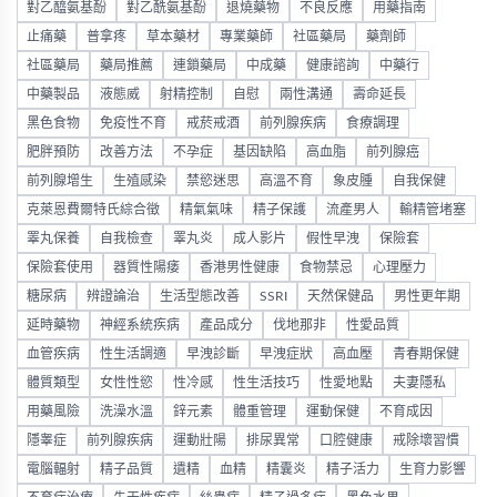
對乙醯氨基酚
對乙酰氨基酚
退燒藥物
不良反應
用藥指南
止痛藥
普拿疼
草本藥材
專業藥師
社區藥局
藥劑師
社區藥局
藥局推薦
連鎖藥局
中成藥
健康諮詢
中藥行
中藥製品
液態威
射精控制
自慰
兩性溝通
壽命延長
黑色食物
免疫性不育
戒菸戒酒
前列腺疾病
食療調理
肥胖預防
改善方法
不孕症
基因缺陷
高血脂
前列腺癌
前列腺增生
生殖感染
禁慾迷思
高溫不育
象皮腫
自我保健
克萊恩費爾特氏綜合徵
精氣氣味
精子保護
流產男人
輸精管堵塞
睪丸保養
自我檢查
睪丸炎
成人影片
假性早洩
保險套
保險套使用
器質性陽痿
香港男性健康
食物禁忌
心理壓力
糖尿病
辨證論治
生活型態改善
SSRI
天然保健品
男性更年期
延時藥物
神經系統疾病
產品成分
伐地那非
性愛品質
血管疾病
性生活調適
早洩診斷
早洩症狀
高血壓
青春期保健
體質類型
女性性慾
性冷感
性生活技巧
性愛地點
夫妻隱私
用藥風險
洗澡水溫
鋅元素
體重管理
運動保健
不育成因
隱睾症
前列腺疾病
運動壯陽
排尿異常
口腔健康
戒除壞習慣
電腦輻射
精子品質
遺精
血精
精囊炎
精子活力
生育力影響