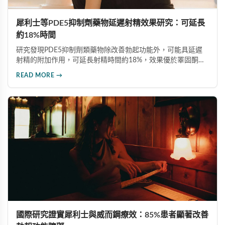
犀利士等PDE5抑制劑藥物延遲射精效果研究：可延長
約18%時間
研究發現PDE5抑制劑類藥物除改善勃起功能外，可能具延遲
射精的附加作用，可延長射精時間約18%，效果優於睪固酮補
充療法或生活型態改變。台大醫師提醒，膽固醇正常的男性不
READ MORE →
應隨意服用，治療勃起功能障礙應在醫師指導下使用正規藥
物。
國際研究證實犀利士與威而鋼療效：85%患者顯著改善