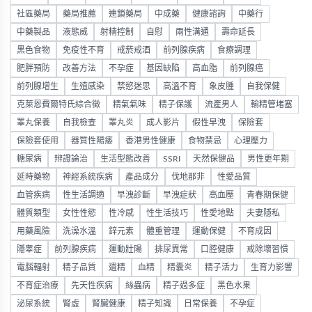
社區藥局
藥局推薦
連鎖藥局
中成藥
健康諮詢
中藥行
中藥製品
液態威
射精控制
自慰
兩性溝通
壽命延長
黑色食物
免疫性不育
戒菸戒酒
前列腺疾病
食療調理
肥胖預防
改善方法
不孕症
基因缺陷
高血脂
前列腺癌
前列腺增生
生殖感染
禁慾迷思
高溫不育
象皮腫
自我保健
克萊恩費爾特氏綜合徵
精氣氣味
精子保護
流產男人
輸精管堵塞
睪丸保養
自我檢查
睪丸炎
成人影片
假性早洩
保險套
保險套使用
器質性陽痿
香港男性健康
食物禁忌
心理壓力
糖尿病
辨證論治
生活型態改善
SSRI
天然保健品
男性更年期
延時藥物
神經系統疾病
產品成分
伐地那非
性愛品質
血管疾病
性生活調適
早洩診斷
早洩症狀
高血壓
青春期保健
體質類型
女性性慾
性冷感
性生活技巧
性愛地點
夫妻隱私
用藥風險
洗澡水溫
鋅元素
體重管理
運動保健
不育成因
隱睾症
前列腺疾病
運動壯陽
排尿異常
口腔健康
戒除壞習慣
電腦輻射
精子品質
遺精
血精
精囊炎
精子活力
生育力影響
不育症治療
先天性疾病
絲蟲病
精子過多症
黑色水果
泌尿系統
腎虛
腎臟健康
精子知識
日常保養
不孕症