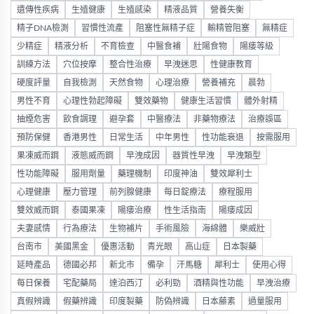
遺傳性疾病
生殖健康
生殖感染
精液品質
營養失衡
精子DNA檢測
習慣性流產
阻塞性無精子症
輸精管阻塞
無精症
少精症
精液分析
不育檢查
中醫食補
壯陽食物
陽痿等級
訓練方法
穴位按摩
整合性治療
早洩迷思
性健康教育
硬度評量
自我檢測
天然食物
心理治療
營養補充
晨勃
男性不育
心理性勃起障礙
雙效藥物
健康生活習慣
體外射精
抽煙危害
飲食調理
避孕套
中醫療法
非藥物療法
治療誤區
預防保健
香港男性
日常生活
中年男性
性功能衰退
按需服用
果凍威而鋼
液態威而鋼
早洩成因
器質性早洩
早洩類型
性功能障礙
服用劑量
藥理機制
印度神油
雙效犀利士
心理健康
壓力管理
前列腺健康
每日錠療法
療程服用
雙效威而鋼
泰國果凍
陽痿治療
性生活指南
陽痿成因
夫妻感情
行為療法
生物補片
手術風險
海綿體
樂威壯
台南市
美國黑金
優惠活動
青光眼
高山症
日本製藥
延時產品
德國必邦
新北市
備孕
汗馬糖
犀利士
使用心得
每日保養
宅配藥局
達泊西汀
必利勁
酒精與性功能
早洩治療
真假辨識
假藥辨識
印度製藥
防偽辨識
日本藤素
過量服用