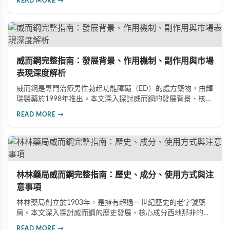
READ MORE →
注意禁忌症與副作用，確保用藥安全。
威而鋼完整指南：發展背景、作用機制、副作用與市場
表現深度解析
威而鋼是專門治療男性勃起功能障礙（ED）的處方藥物，由輝
瑞製藥於1998年推出。本文深入探討威而鋼的發展背景、核心
成分西地那非的作用機制、常見副作用如頭痛和臉部發紅，以
READ MORE →
及全球年銷售額超過23億美元的市場表現，幫助讀者全面了解
這款革命性藥品。
林林藥局威而鋼完整指南：歷史、成分、使用方式與注
意事項
林林藥局創立於1903年，是擁有超過一世紀歷史的老字號藥
局。本文深入探討威而鋼的歷史發展、核心成分西地那非的作
用機制、正確使用方式（50mg與100mg規格選擇）、服用注
READ MORE →