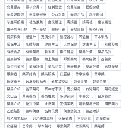
紅外線測溫
體溫測量
體溫測量
紅外線測溫
積分回饋
會員優惠
電子會員卡
紅利點數
會員制度
模擬遊戲
孕產婦關懷
孕產婦健康
公益計劃
母嬰用品
親子瑜伽
孕產婦照護
禮品推薦
產後護理
媽媽禮
媽媽禮
產後護理
電子郵件行銷
杏一藥局
醫療行銷
藥局經營
醫療行銷
健康檢測
體溫計
定價分析
醫療器材
耳溫槍
草本製品
環保生活
永續發展
健康生活
天然保健
健康生活
可持續發展
有機食品
有機藥局
新零售
數位轉型
藥局評價
藥品品質
藥局經營
藥局服務
線上購藥
鄰近藥局
藥局經營
西藥房
新型西藥房
藥局評價
藥品品質
健康檢測
藥局評價
高雄藥局
暈動症
藥師諮詢
藥局服務
口服藥
暈車治療
暈車藥
保健養生
台灣藥妝品牌
新加坡藥局
製藥企業
製藥企業
藥局介紹
晶華藥局
百年老字號
南投藥局
台灣藥局
藥局經營
文山區
景美藥局
藥局推薦
保健諮詢
中藥文化
台灣藥局
藥局介紹
優質中藥
止痛藥
定價策略
連鎖藥局推薦
國際藥妝
乙醯胺酚
藥物供應
品牌信譽
供應鏈管理
藥品短缺
對乙醯氨基酚
對乙酰氨基酚
退燒藥物
不良反應
用藥指南
止痛藥
普拿疼
草本藥材
專業藥師
社區藥局
藥劑師