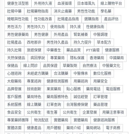
健康生活型態
外用持久液
血液循環
日本雄風丸
線上購物平台
壯陽中藥
壯陽藥物指南
消炎止痛藥
男性性功能
學名藥
睡眠與性功能
性功能改善
壯陽產品指南
選購指南
產品評估
男性活力
男性持久力
使用指南
持久液
性健康指南
男性健康藥局
男性健康
外用產品
腎氣補養
中醫調理
壯陽產品
西地那非
男性持久產品
持久力提升
草本配方
持久壯陽
旅遊保健
中藥養生
藥品品質
PTT論壇
健康服務
天然保健品
病因學說
專業藥局
隱私保護
香港藥局
中國藥局
保健品
線上問診
品質保證
草藥製劑
自然療法
中醫藥文化
心理諮詢
未經處方購藥
合法購藥
中醫傳承
數位化服務
大樹藥局
專業諮詢
健康檢測服務
用藥諮詢
用藥安全
品牌發展
技術創新
果貿藥局
貼心服務
藥局電話
電話服務
客戶服務
藥局特色
藥局服務特色
誠信經營
訂單管理
系統服務
線上購藥
訂單查詢
台灣醫療保健
藥品管理
食品安全
公共衛生
衛生署
公共衛生
企業發展
用藥注意事項
專業藥師團隊
物流配送
實體藥局
實體藥局
健康諮詢服務
實體店面
健康產品
用戶體驗
藥局介紹
藥局網站
電子商務