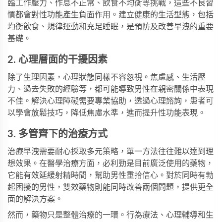
臨工作壓力、作息不正常、飲食不均衡等挑戰，這些不良習
慣都會對性功能產生負面作用。建立健康的生活型態，包括
均衡飲食、規律運動和充足睡眠，是預防及改善早洩的重要
基礎。
2. 心理層面的干擾因素
除了生理因素，心理狀態同樣不容忽視。焦慮感、生活壓
力、過去失敗的經驗等，都可能導致男性在親密關係中表現
不佳。解決心理障礙需要專業協助，透過心理諮詢，患者可
以學會放鬆技巧，降低焦慮水準，進而提升性功能表現。
3. 多管齊下的治療方式
治療早洩需要耐心採取多元策略，單一方法往往難以達到理
想效果。在醫學治療方面，
必利勁
是目前廣泛使用的藥物，
它能有效延緩射精時間，幫助男性重拾信心。對於同時有勃
起困擾的男性，
雙效藥物
則能同時改善兩個問題，提供更全
面的解決方案。
然而，藥物只是整體治療的一環。行為療法、心理輔導和生