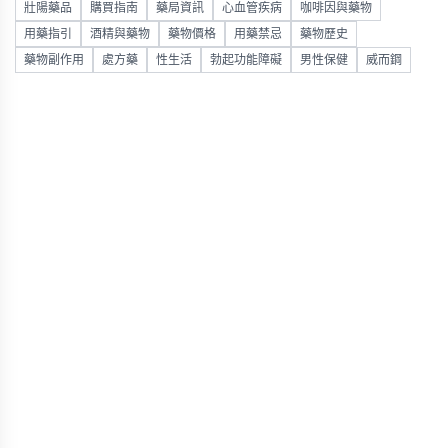
壯陽藥品
購買指南
藥局資訊
心血管疾病
咖啡因與藥物
用藥指引
酒精與藥物
藥物價格
用藥禁忌
藥物歷史
藥物副作用
處方藥
性生活
勃起功能障礙
男性保健
威而鋼