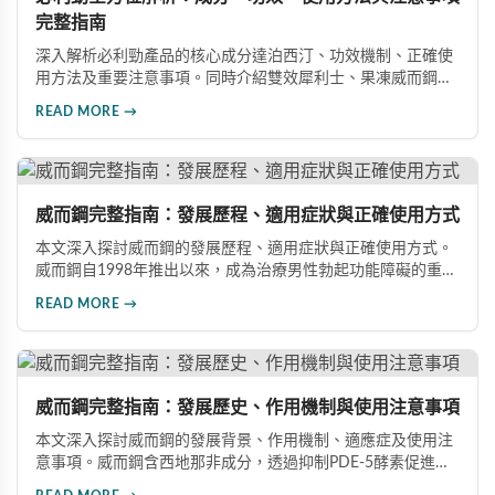
完整指南
深入解析必利勁產品的核心成分達泊西汀、功效機制、正確使
用方法及重要注意事項。同時介紹雙效犀利士、果凍威而鋼雙
效版等相關產品，幫助男性了解各類男性增強產品的特性，在
READ MORE →
專業指導下做出明智選擇，有效改善勃起功能問題。
威而鋼完整指南：發展歷程、適用症狀與正確使用方式
本文深入探討威而鋼的發展歷程、適用症狀與正確使用方式。
威而鋼自1998年推出以來，成為治療男性勃起功能障礙的重要
藥物。文章詳細介紹其作用機理、使用注意事項、可能的副作
READ MORE →
用，以及相關研究成果，幫助讀者全面了解這類藥物並在醫師
指導下做出明智決定。
威而鋼完整指南：發展歷史、作用機制與使用注意事項
本文深入探討威而鋼的發展背景、作用機制、適應症及使用注
意事項。威而鋼含西地那非成分，透過抑制PDE-5酵素促進血
管擴張，有效治療男性勃起功能障礙。使用前應經醫師評估，