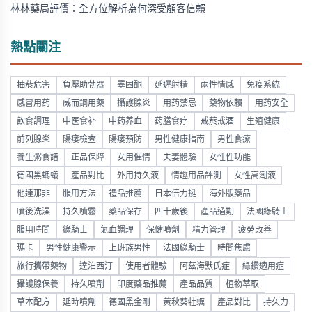
林林藥局評價：全方位解析為何深受顧客信賴
熱點關注
抽菸危害
負壓助勃器
睪固酮
延遲射精
兩性情感
免疫系統
感冒用药
威而鋼用藥
攝護腺炎
用药禁忌
藥物依賴
用药安全
飲食調理
中医食补
中药养血
药膳食疗
戒菸戒酒
生殖健康
前列腺炎
陽痿檢查
陽痿預防
男性健康指南
男性食療
養生粥食譜
正品保障
女用催情
夫妻體驗
女性性功能
德國黑螞蟻
產品對比
外用持久液
情趣用品評測
女性高潮液
他達那非
服用方法
禮品推薦
日本倍力挺
海外版藥品
噴後洗澡
持久噴霧
藥品保存
四十歲後
產品過期
法國綠騎士
服用時間
綠騎士
氣血調理
保健噴劑
精力管理
疲勞改善
瑪卡
男性健康警示
上班族男性
法國綠騎士
時間焦慮
旅行攜帶藥物
達泊西汀
使用者體驗
阿茲海默氏症
綠鑽適用症
攝護腺保養
持久噴劑
印度藥品推薦
產品品質
植物萃取
草本配方
延時噴劑
德國黑金剛
黃秋葵牡蠣
產品對比
持久力