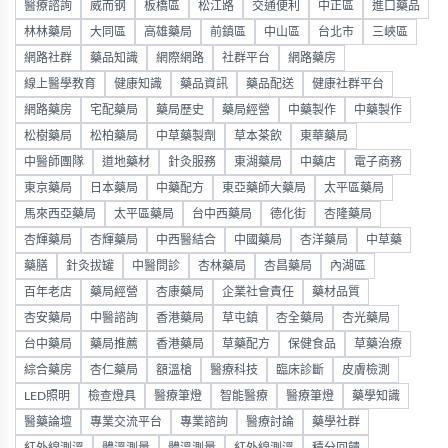
醫療諮詢
威而钢
板橋區
松江路
交通便利
中正區
進口藥品
林林藥局
大同區
高雄藥局
前鎮區
中山區
台北市
三峽區
網路社群
藥品知識
網際網路
社群平台
網路藥房
線上醫學教育
健康知識
藥品資訊
藥品配送
健康社群平台
網路藥房
宅配藥局
藥局歷史
藥局經營
中藥製作
中藥製作
松樹藥局
松柏藥局
中草藥製劑
草本茶飲
東華藥局
中醫師團隊
道地藥材
針灸服務
東湖藥局
中藥店
電子商務
東京藥局
日本藥局
中藥配方
東亞藥師大藥局
太平區藥局
馬來西亞藥局
太平區藥局
台中西藥局
德化街
杏隆藥局
杏輝藥局
杏輝藥局
中西醫結合
中國藥局
杏洋藥局
中草藥
藥膳
針灸拔罐
中醫問診
杏林藥局
杏昌藥局
內湖區
百年老店
藥局經營
杏康藥局
企業社會責任
藥材品質
杏安藥局
中醫諮詢
香港藥局
草屯鎮
杏全藥局
杏光藥局
台中藥局
藥局推薦
香港藥局
草藥配方
保健食品
草藥治療
綜合藥房
杏仁藥局
額溫槍
醫療科技
臨床診斷
皮膚檢測
LED照明
檢查燈具
醫療筆燈
智能醫療
醫療筆燈
藥學知識
醫藥論壇
專業交流平台
專業諮詢
醫療討論
藥學社群