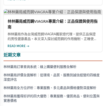
意事項，以及與犀利士等其他男性健康產品的比較，幫助讀者
全面瞭解並安全使用相關產品。
林林藥局威而鋼VIAGRA專業介紹：正品保證與使用指
南
林林藥局作為台灣威而鋼VIAGRA獨家總代理，提供正品保證
的男性健康產品。本文深入探討威而鋼的作用機制、正確使用
方法、劑量選擇及注意事項，幫助消費者了解這款由輝瑞公司
READ MORE →
研發的藥品，並介紹50mg、100mg及瓶裝30顆等多種規格選
擇。
近期文章
林林藥局訂單查詢系統：線上購藥便利服務全解析
林林藥局評價全面解析：從環境、品質、服務到誠信經營的四維度
深度評估
林林藥局全方位評析：專業服務、多元產品與價格優勢深度解析
林林藥局獲得好評的四大優勢：專業服務、優質商品、便利位置與
實惠價格