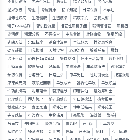
不育症治療
先天性疾病
絲蟲病
精子過多症
黑色水果
泌尿系統
腎虛
腎臟健康
精子知識
日常保養
不孕症
遺傳性疾病
生殖健康
生殖感染
精液品質
營養失衡
精子DNA檢測
習慣性流產
阻塞性無精子症
輸精管阻塞
無精症
少精症
精液分析
不育檢查
中醫食補
壯陽食物
陽痿等級
訓練方法
穴位按摩
整合性治療
早洩迷思
性健康教育
硬度評量
自我檢測
天然食物
心理治療
營養補充
晨勃
男性不育
心理性勃起障礙
雙效藥物
健康生活習慣
體外射精
抽煙危害
飲食調理
避孕套
中醫療法
非藥物療法
治療誤區
預防保健
香港男性
日常生活
中年男性
性功能衰退
按需服用
果凍威而鋼
液態威而鋼
早洩成因
器質性早洩
早洩類型
性功能障礙
服用劑量
藥理機制
印度神油
雙效犀利士
心理健康
壓力管理
前列腺健康
每日錠療法
療程服用
雙效威而鋼
泰國果凍
陽痿治療
性生活指南
陽痿成因
夫妻感情
行為療法
生物補片
手術風險
海綿體
樂威壯
台南市
美國黑金
優惠活動
青光眼
高山症
日本製藥
延時產品
德國必邦
新北市
備孕
汗馬糖
犀利士
使用心得