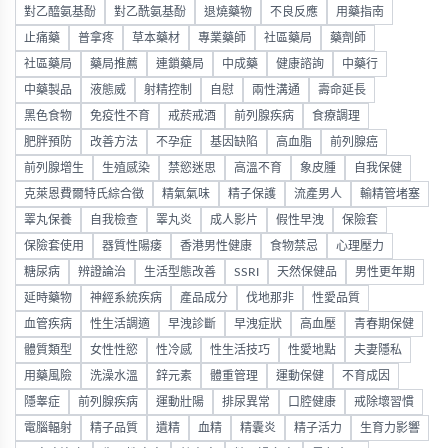
對乙醯氨基酚
對乙酰氨基酚
退燒藥物
不良反應
用藥指南
止痛藥
普拿疼
草本藥材
專業藥師
社區藥局
藥劑師
社區藥局
藥局推薦
連鎖藥局
中成藥
健康諮詢
中藥行
中藥製品
液態威
射精控制
自慰
兩性溝通
壽命延長
黑色食物
免疫性不育
戒菸戒酒
前列腺疾病
食療調理
肥胖預防
改善方法
不孕症
基因缺陷
高血脂
前列腺癌
前列腺增生
生殖感染
禁慾迷思
高溫不育
象皮腫
自我保健
克萊恩費爾特氏綜合徵
精氣氣味
精子保護
流產男人
輸精管堵塞
睪丸保養
自我檢查
睪丸炎
成人影片
假性早洩
保險套
保險套使用
器質性陽痿
香港男性健康
食物禁忌
心理壓力
糖尿病
辨證論治
生活型態改善
SSRI
天然保健品
男性更年期
延時藥物
神經系統疾病
產品成分
伐地那非
性愛品質
血管疾病
性生活調適
早洩診斷
早洩症狀
高血壓
青春期保健
體質類型
女性性慾
性冷感
性生活技巧
性愛地點
夫妻隱私
用藥風險
洗澡水溫
鋅元素
體重管理
運動保健
不育成因
隱睾症
前列腺疾病
運動壯陽
排尿異常
口腔健康
戒除壞習慣
電腦輻射
精子品質
遺精
血精
精囊炎
精子活力
生育力影響