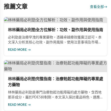
推薦文章
查看全部
→
林林藥局必利勁全方位解析：功效、副作用與使用指南
必利勁是治療早洩的專業藥物，憑藉卓越療效獲廣泛認可。本
文深入分析其核心功效、副作用風險、使用注意事項及市場發
展前景，助您全面了解產品特性並做出明智選擇。
READ MORE →
林林藥局必利勁完整指南：治療勃起功能障礙的專業處
方藥物
林林藥局必利勁是專門治療勃起功能障礙的處方藥物，含西地
那非成分，屬於PDE5抑制劑。本文深入探討產品特色、適應
症、不良反應及市場發展潛力，幫助讀者全面了解此藥物的快
READ MORE →
速起效、長效持續等優勢，以及使用時需注意的副作用與安全