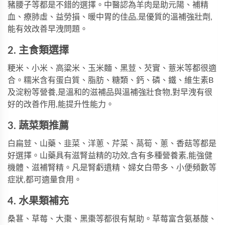
豬腰子等都是不錯的選擇。中醫認為羊肉是助元陽、補精
血、療肺虛、益勞損、暖中胃的佳品,是優質的溫補強壯劑,
能有效改善早洩問題。
2. 主食類選擇
粳米、小米、高粱米、玉米麵、黑荳、芡實、薏米等都很適
合。糯米含有蛋白質、脂肪、糖類、鈣、磷、鐵、維生素B
及淀粉等營養,是溫和的滋補品與溫補強壯食物,對早洩有很
好的改善作用,能提升性能力。
3. 蔬菜類推薦
白扁荳、山藥、韭菜、洋蔥、芹菜、萵筍、蔥、香菇等都是
好選擇。山藥具有滋腎益精的功效,含有多種營養素,能強健
機體、滋補腎精。凡是腎虧遺精、婦女白帶多、小便頻數等
症狀,都可適量食用。
4. 水果類補充
桑葚、草莓、大棗、黑棗等都很有幫助。草莓富含氨基酸、