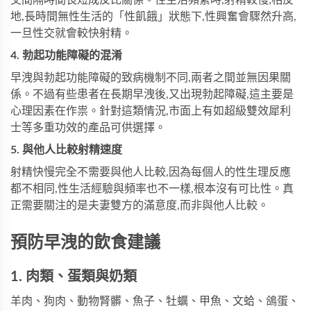
交間隔時間長短成反比關係。性生活頻繁時,射精較慢;相反
地,長時間無性生活的「性飢餓」狀態下,性興奮會驟然升高,
一旦性交就會較快射精。
4. 勃起功能障礙的混淆
早洩與勃起功能障礙的致病機制不同,兩者之間並無因果關
係。不過有些患者在長期早洩後,又出現勃起障礙,這主要是
心理因素在作祟。針對這類情況,市面上有如
超級雙效犀利
士
等多重功效的產品可供選擇。
5. 與他人比較射精速度
射精快慢完全不需要與他人比較,因為每個人的性生理反應
都不相同,性生活經驗與頻率也不一樣,根本沒有可比性。真
正需要關注的是夫妻雙方的滿意度,而非與他人比較。
預防早洩的飲食建議
1. 肉類、蛋類與奶類
羊肉、狗肉、動物腎髒、魚子、牡蠣、甲魚、文蛤、鴿蛋、