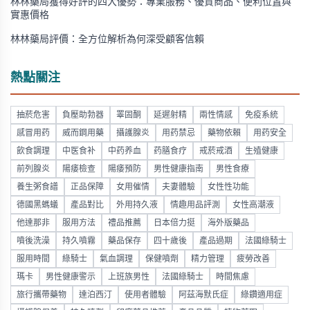
林林藥局獲得好評的四大優勢：專業服務、優質商品、便利位置與
實惠價格
林林藥局評價：全方位解析為何深受顧客信賴
熱點關注
抽菸危害
負壓助勃器
睪固酮
延遲射精
兩性情感
免疫系統
感冒用药
威而鋼用藥
攝護腺炎
用药禁忌
藥物依賴
用药安全
飲食調理
中医食补
中药养血
药膳食疗
戒菸戒酒
生殖健康
前列腺炎
陽痿檢查
陽痿預防
男性健康指南
男性食療
養生粥食譜
正品保障
女用催情
夫妻體驗
女性性功能
德國黑螞蟻
產品對比
外用持久液
情趣用品評測
女性高潮液
他達那非
服用方法
禮品推薦
日本倍力挺
海外版藥品
噴後洗澡
持久噴霧
藥品保存
四十歲後
產品過期
法國綠騎士
服用時間
綠騎士
氣血調理
保健噴劑
精力管理
疲勞改善
瑪卡
男性健康警示
上班族男性
法國綠騎士
時間焦慮
旅行攜帶藥物
達泊西汀
使用者體驗
阿茲海默氏症
綠鑽適用症