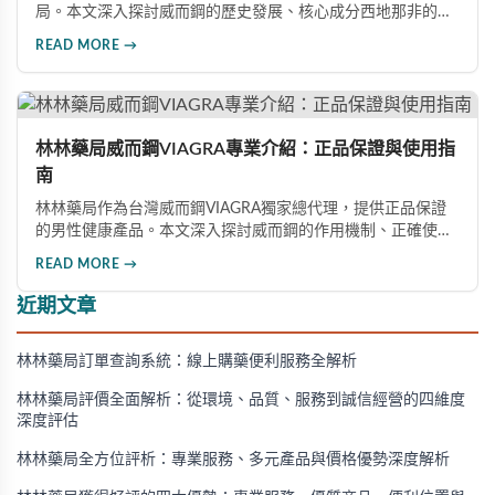
局。本文深入探討威而鋼的歷史發展、核心成分西地那非的作
用機制、正確使用方式（50mg與100mg規格選擇）、服用注
READ MORE →
意事項，以及與犀利士等其他男性健康產品的比較，幫助讀者
全面瞭解並安全使用相關產品。
林林藥局威而鋼VIAGRA專業介紹：正品保證與使用指
南
林林藥局作為台灣威而鋼VIAGRA獨家總代理，提供正品保證
的男性健康產品。本文深入探討威而鋼的作用機制、正確使用
方法、劑量選擇及注意事項，幫助消費者了解這款由輝瑞公司
READ MORE →
研發的藥品，並介紹50mg、100mg及瓶裝30顆等多種規格選
擇。
近期文章
林林藥局訂單查詢系統：線上購藥便利服務全解析
林林藥局評價全面解析：從環境、品質、服務到誠信經營的四維度
深度評估
林林藥局全方位評析：專業服務、多元產品與價格優勢深度解析