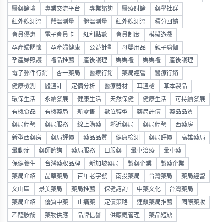
醫藥論壇
專業交流平台
專業諮詢
醫療討論
藥學社群
紅外線測溫
體溫測量
體溫測量
紅外線測溫
積分回饋
會員優惠
電子會員卡
紅利點數
會員制度
模擬遊戲
孕產婦關懷
孕產婦健康
公益計劃
母嬰用品
親子瑜伽
孕產婦照護
禮品推薦
產後護理
媽媽禮
媽媽禮
產後護理
電子郵件行銷
杏一藥局
醫療行銷
藥局經營
醫療行銷
健康檢測
體溫計
定價分析
醫療器材
耳溫槍
草本製品
環保生活
永續發展
健康生活
天然保健
健康生活
可持續發展
有機食品
有機藥局
新零售
數位轉型
藥局評價
藥品品質
藥局經營
藥局服務
線上購藥
鄰近藥局
藥局經營
西藥房
新型西藥房
藥局評價
藥品品質
健康檢測
藥局評價
高雄藥局
暈動症
藥師諮詢
藥局服務
口服藥
暈車治療
暈車藥
保健養生
台灣藥妝品牌
新加坡藥局
製藥企業
製藥企業
藥局介紹
晶華藥局
百年老字號
南投藥局
台灣藥局
藥局經營
文山區
景美藥局
藥局推薦
保健諮詢
中藥文化
台灣藥局
藥局介紹
優質中藥
止痛藥
定價策略
連鎖藥局推薦
國際藥妝
乙醯胺酚
藥物供應
品牌信譽
供應鏈管理
藥品短缺