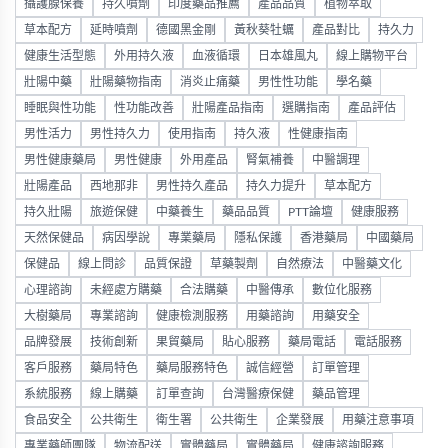
攝護腺保養
持久噴劑
印度藥品推薦
產品品質
植物萃取
草本配方
延時噴劑
德國黑金剛
黃秋葵牡蠣
產品對比
持久力
健康生活型態
外用持久液
血液循環
日本雄風丸
線上購物平台
壯陽中藥
壯陽藥物指南
消炎止痛藥
男性性功能
學名藥
睡眠與性功能
性功能改善
壯陽產品指南
選購指南
產品評估
男性活力
男性持久力
使用指南
持久液
性健康指南
男性健康藥局
男性健康
外用產品
腎氣補養
中醫調理
壯陽產品
西地那非
男性持久產品
持久力提升
草本配方
持久壯陽
旅遊保健
中藥養生
藥品品質
PTT論壇
健康服務
天然保健品
病因學說
專業藥局
隱私保護
香港藥局
中國藥局
保健品
線上問診
品質保證
草藥製劑
自然療法
中醫藥文化
心理諮詢
未經處方購藥
合法購藥
中醫傳承
數位化服務
大樹藥局
專業諮詢
健康檢測服務
用藥諮詢
用藥安全
品牌發展
技術創新
果貿藥局
貼心服務
藥局電話
電話服務
客戶服務
藥局特色
藥局服務特色
誠信經營
訂單管理
系統服務
線上購藥
訂單查詢
台灣醫療保健
藥品管理
食品安全
公共衛生
衛生署
公共衛生
企業發展
用藥注意事項
專業藥師團隊
物流配送
實體藥局
實體藥局
健康諮詢服務