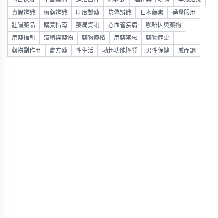
每日保養
宅配藥局
達泊西汀
必利勁
酒精與性功能
早洩治療
真假辨識
假藥辨識
印度製藥
防偽辨識
日本藤素
過量服用
壯陽藥品
購買指南
藥局資訊
心血管疾病
咖啡因與藥物
用藥指引
酒精與藥物
藥物價格
用藥禁忌
藥物歷史
藥物副作用
處方藥
性生活
勃起功能障礙
男性保健
威而鋼