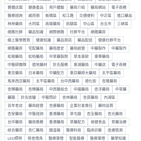
實體店面
健康產品
用戶體驗
藥局介紹
藥局網站
電子商務
醫療諮詢
威而钢
板橋區
松江路
交通便利
中正區
進口藥品
林林藥局
大同區
高雄藥局
前鎮區
中山區
台北市
三峽區
網路社群
藥品知識
網際網路
社群平台
網路藥房
線上醫學教育
健康知識
藥品資訊
藥品配送
健康社群平台
網路藥房
宅配藥局
藥局歷史
藥局經營
中藥製作
中藥製作
松樹藥局
松柏藥局
中草藥製劑
草本茶飲
東華藥局
中醫師團隊
道地藥材
針灸服務
東湖藥局
中藥店
電子商務
東京藥局
日本藥局
中藥配方
東亞藥師大藥局
太平區藥局
馬來西亞藥局
太平區藥局
台中西藥局
德化街
杏隆藥局
杏輝藥局
杏輝藥局
中西醫結合
中國藥局
杏洋藥局
中草藥
藥膳
針灸拔罐
中醫問診
杏林藥局
杏昌藥局
內湖區
百年老店
藥局經營
杏康藥局
企業社會責任
藥材品質
杏安藥局
中醫諮詢
香港藥局
草屯鎮
杏全藥局
杏光藥局
台中藥局
藥局推薦
香港藥局
草藥配方
保健食品
草藥治療
綜合藥房
杏仁藥局
額溫槍
醫療科技
臨床診斷
皮膚檢測
LED照明
檢查燈具
醫療筆燈
智能醫療
醫療筆燈
藥學知識