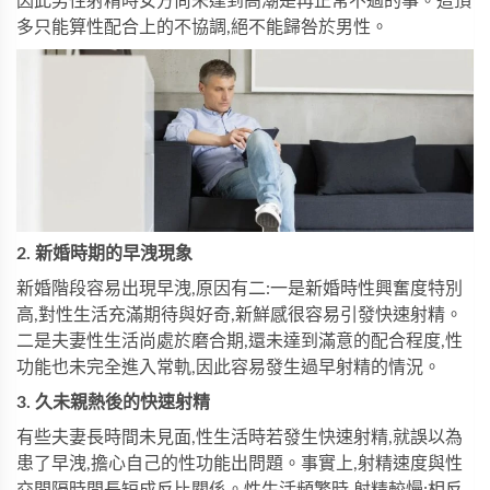
因此男性射精時女方尚未達到高潮是再正常不過的事。這頂
多只能算性配合上的不協調,絕不能歸咎於男性。
2. 新婚時期的早洩現象
新婚階段容易出現早洩,原因有二:一是新婚時性興奮度特別
高,對性生活充滿期待與好奇,新鮮感很容易引發快速射精。
二是夫妻性生活尚處於磨合期,還未達到滿意的配合程度,性
功能也未完全進入常軌,因此容易發生過早射精的情況。
3. 久未親熱後的快速射精
有些夫妻長時間未見面,性生活時若發生快速射精,就誤以為
患了早洩,擔心自己的性功能出問題。事實上,射精速度與性