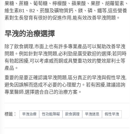
果糖、蔗糖、葡萄糖、檸檬酸、蘋果酸、果膠、胡蘿蔔素、
維生素B1、B2、菸酸及礦物質鈣、鎂、磷、鐵等,這些營養
素對生長發育有很好的促進作用,能有效改善早洩問題。
早洩的治療選擇
除了飲食調理,市面上也有許多專業產品可以幫助改善早洩
問題。例如針對早洩問題,
必利勁
是廣受歡迎的選擇;若同時
有勃起困擾,可以考慮
威而鋼
或具雙重功效的
雙效犀利士
等
產品。
重要的是要正確認識早洩問題,區分真正的早洩與假性早洩,
避免因誤解而造成不必要的心理壓力。若有困擾,建議諮詢
專業醫師,選擇適合自己的治療方案。
標籤：
早洩治療
性功能障礙
飲食調理
早洩迷思
假性早洩