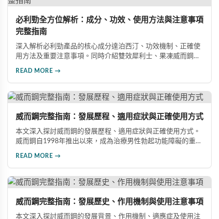
必利勁全方位解析：成分、功效、使用方法與注意事項
完整指南
深入解析必利勁產品的核心成分達泊西汀、功效機制、正確使
用方法及重要注意事項。同時介紹雙效犀利士、果凍威而鋼雙
效版等相關產品，幫助男性了解各類男性增強產品的特性，在
READ MORE →
專業指導下做出明智選擇，有效改善勃起功能問題。
威而鋼完整指南：發展歷程、適用症狀與正確使用方式
本文深入探討威而鋼的發展歷程、適用症狀與正確使用方式。
威而鋼自1998年推出以來，成為治療男性勃起功能障礙的重要
藥物。文章詳細介紹其作用機理、使用注意事項、可能的副作
READ MORE →
用，以及相關研究成果，幫助讀者全面了解這類藥物並在醫師
指導下做出明智決定。
威而鋼完整指南：發展歷史、作用機制與使用注意事項
本文深入探討威而鋼的發展背景、作用機制、適應症及使用注