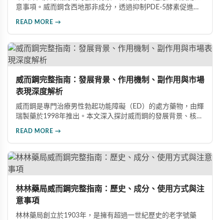
意事項。威而鋼含西地那非成分，透過抑制PDE-5酵素促進血
管擴張，有效治療男性勃起功能障礙。使用前應經醫師評估，
READ MORE →
注意禁忌症與副作用，確保用藥安全。
威而鋼完整指南：發展背景、作用機制、副作用與市場
表現深度解析
威而鋼是專門治療男性勃起功能障礙（ED）的處方藥物，由輝
瑞製藥於1998年推出。本文深入探討威而鋼的發展背景、核心
成分西地那非的作用機制、常見副作用如頭痛和臉部發紅，以
READ MORE →
及全球年銷售額超過23億美元的市場表現，幫助讀者全面了解
這款革命性藥品。
林林藥局威而鋼完整指南：歷史、成分、使用方式與注
意事項
林林藥局創立於1903年，是擁有超過一世紀歷史的老字號藥