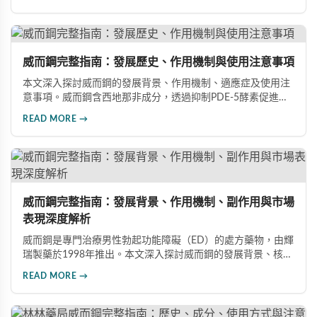
用，以及相關研究成果，幫助讀者全面了解這類藥物並在醫師
指導下做出明智決定。
威而鋼完整指南：發展歷史、作用機制與使用注意事項
本文深入探討威而鋼的發展背景、作用機制、適應症及使用注
意事項。威而鋼含西地那非成分，透過抑制PDE-5酵素促進血
管擴張，有效治療男性勃起功能障礙。使用前應經醫師評估，
READ MORE →
注意禁忌症與副作用，確保用藥安全。
威而鋼完整指南：發展背景、作用機制、副作用與市場
表現深度解析
威而鋼是專門治療男性勃起功能障礙（ED）的處方藥物，由輝
瑞製藥於1998年推出。本文深入探討威而鋼的發展背景、核心
成分西地那非的作用機制、常見副作用如頭痛和臉部發紅，以
READ MORE →
及全球年銷售額超過23億美元的市場表現，幫助讀者全面了解
這款革命性藥品。