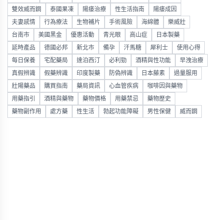
雙效威而鋼
泰國果凍
陽痿治療
性生活指南
陽痿成因
夫妻感情
行為療法
生物補片
手術風險
海綿體
樂威壯
台南市
美國黑金
優惠活動
青光眼
高山症
日本製藥
延時產品
德國必邦
新北市
備孕
汗馬糖
犀利士
使用心得
每日保養
宅配藥局
達泊西汀
必利勁
酒精與性功能
早洩治療
真假辨識
假藥辨識
印度製藥
防偽辨識
日本藤素
過量服用
壯陽藥品
購買指南
藥局資訊
心血管疾病
咖啡因與藥物
用藥指引
酒精與藥物
藥物價格
用藥禁忌
藥物歷史
藥物副作用
處方藥
性生活
勃起功能障礙
男性保健
威而鋼