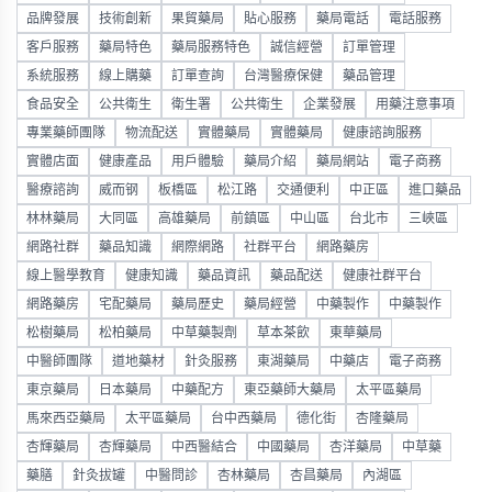
品牌發展
技術創新
果貿藥局
貼心服務
藥局電話
電話服務
客戶服務
藥局特色
藥局服務特色
誠信經營
訂單管理
系統服務
線上購藥
訂單查詢
台灣醫療保健
藥品管理
食品安全
公共衛生
衛生署
公共衛生
企業發展
用藥注意事項
專業藥師團隊
物流配送
實體藥局
實體藥局
健康諮詢服務
實體店面
健康產品
用戶體驗
藥局介紹
藥局網站
電子商務
醫療諮詢
威而钢
板橋區
松江路
交通便利
中正區
進口藥品
林林藥局
大同區
高雄藥局
前鎮區
中山區
台北市
三峽區
網路社群
藥品知識
網際網路
社群平台
網路藥房
線上醫學教育
健康知識
藥品資訊
藥品配送
健康社群平台
網路藥房
宅配藥局
藥局歷史
藥局經營
中藥製作
中藥製作
松樹藥局
松柏藥局
中草藥製劑
草本茶飲
東華藥局
中醫師團隊
道地藥材
針灸服務
東湖藥局
中藥店
電子商務
東京藥局
日本藥局
中藥配方
東亞藥師大藥局
太平區藥局
馬來西亞藥局
太平區藥局
台中西藥局
德化街
杏隆藥局
杏輝藥局
杏輝藥局
中西醫結合
中國藥局
杏洋藥局
中草藥
藥膳
針灸拔罐
中醫問診
杏林藥局
杏昌藥局
內湖區