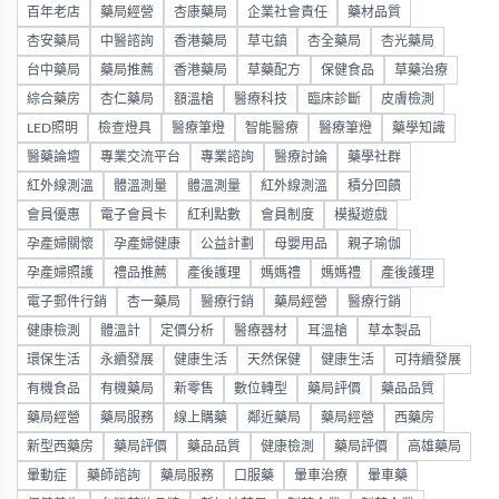
百年老店
藥局經營
杏康藥局
企業社會責任
藥材品質
杏安藥局
中醫諮詢
香港藥局
草屯鎮
杏全藥局
杏光藥局
台中藥局
藥局推薦
香港藥局
草藥配方
保健食品
草藥治療
綜合藥房
杏仁藥局
額溫槍
醫療科技
臨床診斷
皮膚檢測
LED照明
檢查燈具
醫療筆燈
智能醫療
醫療筆燈
藥學知識
醫藥論壇
專業交流平台
專業諮詢
醫療討論
藥學社群
紅外線測溫
體溫測量
體溫測量
紅外線測溫
積分回饋
會員優惠
電子會員卡
紅利點數
會員制度
模擬遊戲
孕產婦關懷
孕產婦健康
公益計劃
母嬰用品
親子瑜伽
孕產婦照護
禮品推薦
產後護理
媽媽禮
媽媽禮
產後護理
電子郵件行銷
杏一藥局
醫療行銷
藥局經營
醫療行銷
健康檢測
體溫計
定價分析
醫療器材
耳溫槍
草本製品
環保生活
永續發展
健康生活
天然保健
健康生活
可持續發展
有機食品
有機藥局
新零售
數位轉型
藥局評價
藥品品質
藥局經營
藥局服務
線上購藥
鄰近藥局
藥局經營
西藥房
新型西藥房
藥局評價
藥品品質
健康檢測
藥局評價
高雄藥局
暈動症
藥師諮詢
藥局服務
口服藥
暈車治療
暈車藥