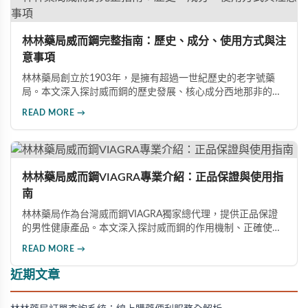
林林藥局威而鋼完整指南：歷史、成分、使用方式與注
意事項
林林藥局創立於1903年，是擁有超過一世紀歷史的老字號藥
局。本文深入探討威而鋼的歷史發展、核心成分西地那非的作
用機制、正確使用方式（50mg與100mg規格選擇）、服用注
READ MORE →
意事項，以及與犀利士等其他男性健康產品的比較，幫助讀者
全面瞭解並安全使用相關產品。
林林藥局威而鋼VIAGRA專業介紹：正品保證與使用指
南
林林藥局作為台灣威而鋼VIAGRA獨家總代理，提供正品保證
的男性健康產品。本文深入探討威而鋼的作用機制、正確使用
方法、劑量選擇及注意事項，幫助消費者了解這款由輝瑞公司
READ MORE →
研發的藥品，並介紹50mg、100mg及瓶裝30顆等多種規格選
擇。
近期文章