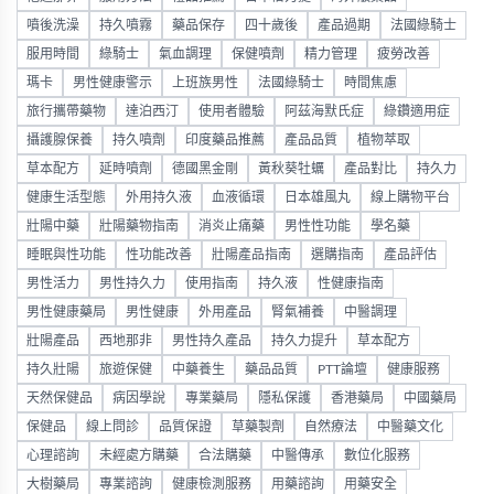
噴後洗澡
持久噴霧
藥品保存
四十歲後
產品過期
法國綠騎士
服用時間
綠騎士
氣血調理
保健噴劑
精力管理
疲勞改善
瑪卡
男性健康警示
上班族男性
法國綠騎士
時間焦慮
旅行攜帶藥物
達泊西汀
使用者體驗
阿茲海默氏症
綠鑽適用症
攝護腺保養
持久噴劑
印度藥品推薦
產品品質
植物萃取
草本配方
延時噴劑
德國黑金剛
黃秋葵牡蠣
產品對比
持久力
健康生活型態
外用持久液
血液循環
日本雄風丸
線上購物平台
壯陽中藥
壯陽藥物指南
消炎止痛藥
男性性功能
學名藥
睡眠與性功能
性功能改善
壯陽產品指南
選購指南
產品評估
男性活力
男性持久力
使用指南
持久液
性健康指南
男性健康藥局
男性健康
外用產品
腎氣補養
中醫調理
壯陽產品
西地那非
男性持久產品
持久力提升
草本配方
持久壯陽
旅遊保健
中藥養生
藥品品質
PTT論壇
健康服務
天然保健品
病因學說
專業藥局
隱私保護
香港藥局
中國藥局
保健品
線上問診
品質保證
草藥製劑
自然療法
中醫藥文化
心理諮詢
未經處方購藥
合法購藥
中醫傳承
數位化服務
大樹藥局
專業諮詢
健康檢測服務
用藥諮詢
用藥安全