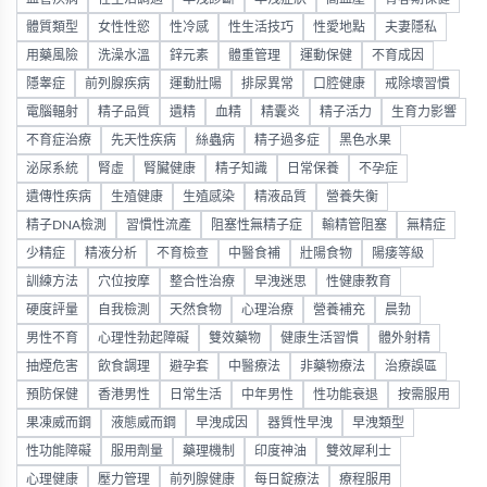
體質類型
女性性慾
性冷感
性生活技巧
性愛地點
夫妻隱私
用藥風險
洗澡水溫
鋅元素
體重管理
運動保健
不育成因
隱睾症
前列腺疾病
運動壯陽
排尿異常
口腔健康
戒除壞習慣
電腦輻射
精子品質
遺精
血精
精囊炎
精子活力
生育力影響
不育症治療
先天性疾病
絲蟲病
精子過多症
黑色水果
泌尿系統
腎虛
腎臟健康
精子知識
日常保養
不孕症
遺傳性疾病
生殖健康
生殖感染
精液品質
營養失衡
精子DNA檢測
習慣性流產
阻塞性無精子症
輸精管阻塞
無精症
少精症
精液分析
不育檢查
中醫食補
壯陽食物
陽痿等級
訓練方法
穴位按摩
整合性治療
早洩迷思
性健康教育
硬度評量
自我檢測
天然食物
心理治療
營養補充
晨勃
男性不育
心理性勃起障礙
雙效藥物
健康生活習慣
體外射精
抽煙危害
飲食調理
避孕套
中醫療法
非藥物療法
治療誤區
預防保健
香港男性
日常生活
中年男性
性功能衰退
按需服用
果凍威而鋼
液態威而鋼
早洩成因
器質性早洩
早洩類型
性功能障礙
服用劑量
藥理機制
印度神油
雙效犀利士
心理健康
壓力管理
前列腺健康
每日錠療法
療程服用