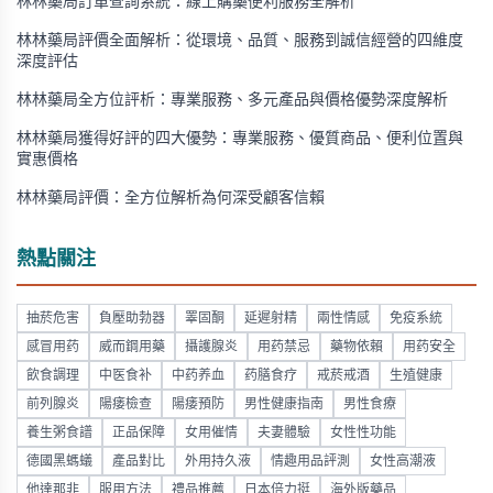
林林藥局訂單查詢系統：線上購藥便利服務全解析
林林藥局評價全面解析：從環境、品質、服務到誠信經營的四維度
深度評估
林林藥局全方位評析：專業服務、多元產品與價格優勢深度解析
林林藥局獲得好評的四大優勢：專業服務、優質商品、便利位置與
實惠價格
林林藥局評價：全方位解析為何深受顧客信賴
熱點關注
抽菸危害
負壓助勃器
睪固酮
延遲射精
兩性情感
免疫系統
感冒用药
威而鋼用藥
攝護腺炎
用药禁忌
藥物依賴
用药安全
飲食調理
中医食补
中药养血
药膳食疗
戒菸戒酒
生殖健康
前列腺炎
陽痿檢查
陽痿預防
男性健康指南
男性食療
養生粥食譜
正品保障
女用催情
夫妻體驗
女性性功能
德國黑螞蟻
產品對比
外用持久液
情趣用品評測
女性高潮液
他達那非
服用方法
禮品推薦
日本倍力挺
海外版藥品