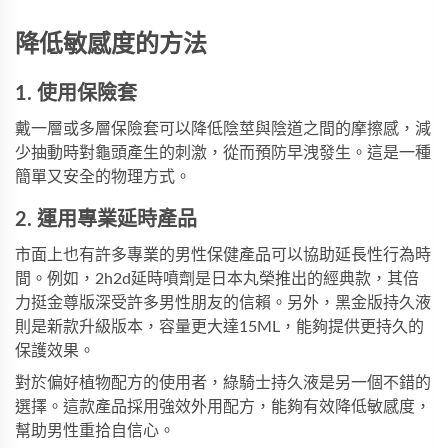
降低敏感度的方法
1. 使用保險套
戴一層或多層保險套可以降低陰莖與陰道之間的摩擦感，減
少抽動時對龜頭產生的刺激，從而預防早洩發生。這是一種
簡單又安全的物理方式。
2. 運用專業延時產品
市面上也有許多專業的男性保健產品可以協助延長性行為時
間。例如，
2h2d延時噴劑
是日本丸榮推出的經典款，其倍
力挺金尊版深受許多男性朋友的信賴。另外，
黑金版持久液
則是新款升級版本，容量更大達15ML，能夠提供更持久的
保護效果。
對於偏好植物配方的使用者，
綠騎士持久液
是另一個不錯的
選擇。這款產品採用強效外用配方，能夠有效降低敏感度，
幫助男性重拾自信心。