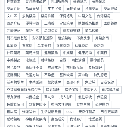
保健養生
台灣藥妝品牌
新加坡藥局
製藥企業
製藥企業
藥局介紹
晶華藥局
百年老字號
南投藥局
台灣藥局
藥局經營
文山區
景美藥局
藥局推薦
保健諮詢
中藥文化
台灣藥局
藥局介紹
優質中藥
止痛藥
定價策略
連鎖藥局推薦
國際藥妝
乙醯胺酚
藥物供應
品牌信譽
供應鏈管理
藥品短缺
對乙醯氨基酚
對乙酰氨基酚
退燒藥物
不良反應
用藥指南
止痛藥
普拿疼
草本藥材
專業藥師
社區藥局
藥劑師
社區藥局
藥局推薦
連鎖藥局
中成藥
健康諮詢
中藥行
中藥製品
液態威
射精控制
自慰
兩性溝通
壽命延長
黑色食物
免疫性不育
戒菸戒酒
前列腺疾病
食療調理
肥胖預防
改善方法
不孕症
基因缺陷
高血脂
前列腺癌
前列腺增生
生殖感染
禁慾迷思
高溫不育
象皮腫
自我保健
克萊恩費爾特氏綜合徵
精氣氣味
精子保護
流產男人
輸精管堵塞
睪丸保養
自我檢查
睪丸炎
成人影片
假性早洩
保險套
保險套使用
器質性陽痿
香港男性健康
食物禁忌
心理壓力
糖尿病
辨證論治
生活型態改善
SSRI
天然保健品
男性更年期
延時藥物
神經系統疾病
產品成分
伐地那非
性愛品質
血管疾病
性生活調適
早洩診斷
早洩症狀
高血壓
青春期保健