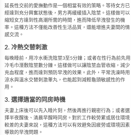
延長性交前的愛撫動作是一個相當有效的策略。等待女方已
經達到充分興奮狀態後，男方再緩緩插入陰莖。這樣做可以
縮短女方達到性高潮所需的時間，進而降低早洩發生的機
率。這種方法不僅能改善性生活品質，還能增進夫妻間的情
感交流。
2. 冷熱交替刺激
每晚睡前，用冷水衝洗陰莖3至5分鐘；或者在性行為前先用
冷毛巾溼敷陰莖數分鐘。這樣做可以讓陰莖血管收縮，減少
充血程度，進而達到預防早洩的效果。此外，平常洗澡時用
涼水與溫水交替刺激睾丸，也能起到減輕龜頭敏感性的作
用。
3. 選擇適當的同房時機
夫妻上床後可以先入睡片刻，然後再進行親密行為；或者選
擇半夜醒後、清晨早醒時同房。對於工作較勞累或居住環境
較差的夫妻來說，這種方法可以有效避免因疲勞或環境因素
導致的早洩問題。