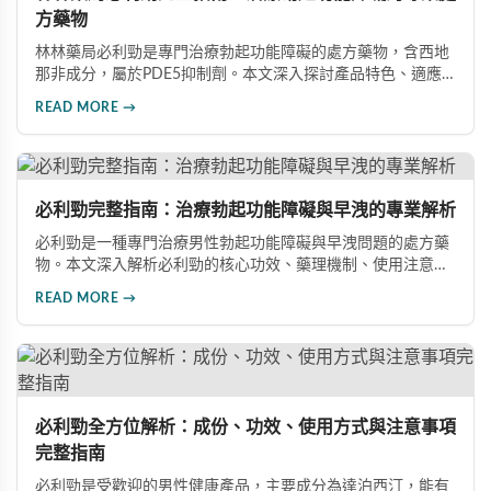
方藥物
林林藥局必利勁是專門治療勃起功能障礙的處方藥物，含西地
那非成分，屬於PDE5抑制劑。本文深入探討產品特色、適應
症、不良反應及市場發展潛力，幫助讀者全面了解此藥物的快
READ MORE →
速起效、長效持續等優勢，以及使用時需注意的副作用與安全
事項。
必利勁完整指南：治療勃起功能障礙與早洩的專業解析
必利勁是一種專門治療男性勃起功能障礙與早洩問題的處方藥
物。本文深入解析必利勁的核心功效、藥理機制、使用注意事
項及潛在風險，幫助您建立完整的認知，了解如何安全使用此
READ MORE →
藥物改善性功能問題。
必利勁全方位解析：成份、功效、使用方式與注意事項
完整指南
必利勁是受歡迎的男性健康產品，主要成分為達泊西汀，能有