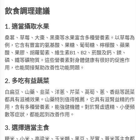
飲食調理建議
1. 適當攝取水果
桑葚、草莓、大棗、黑棗等水果富含多種營養素。以草莓為
例，它含有豐富的氨基酸、果糖、葡萄糖、檸檬酸、蘋果
酸、果膠、胡蘿蔔素、維生素B1、B2、菸酸及鈣、鎂、
磷、鐵等礦物質。這些營養素對身體健康有很好的促進作
用，也能間接幫助改善性功能問題。
2. 多吃有益蔬菜
白扁豆、山藥、韭菜、洋蔥、芹菜、萵筍、蔥、香菇等蔬菜
都具有滋補效果。山藥特別值得推薦，它具有滋腎益精的作
用，含有多種營養素，能強健機體。對於腎虛遺精、小便頻
數等症狀，都能起到改善作用。
3. 選擇適當主食
粳米、小米、高粱米、玉米麵、黑豆、芡實、薏米等主食都