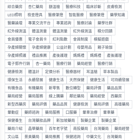
綜合藥房
杏仁藥局
額溫槍
醫療科技
臨床診斷
皮膚檢測
LED照明
檢查燈具
醫療筆燈
智能醫療
醫療筆燈
藥學知識
醫藥論壇
專業交流平台
專業諮詢
醫療討論
藥學社群
紅外線測溫
體溫測量
體溫測量
紅外線測溫
積分回饋
會員優惠
電子會員卡
紅利點數
會員制度
模擬遊戲
孕產婦關懷
孕產婦健康
公益計劃
母嬰用品
親子瑜伽
孕產婦照護
禮品推薦
產後護理
媽媽禮
媽媽禮
產後護理
電子郵件行銷
杏一藥局
醫療行銷
藥局經營
醫療行銷
健康檢測
體溫計
定價分析
醫療器材
耳溫槍
草本製品
環保生活
永續發展
健康生活
天然保健
健康生活
可持續發展
有機食品
有機藥局
新零售
數位轉型
藥局評價
藥品品質
藥局經營
藥局服務
線上購藥
鄰近藥局
藥局經營
西藥房
新型西藥房
藥局評價
藥品品質
健康檢測
藥局評價
高雄藥局
暈動症
藥師諮詢
藥局服務
口服藥
暈車治療
暈車藥
保健養生
台灣藥妝品牌
新加坡藥局
製藥企業
製藥企業
藥局介紹
晶華藥局
百年老字號
南投藥局
台灣藥局
藥局經營
文山區
景美藥局
藥局推薦
保健諮詢
中藥文化
台灣藥局