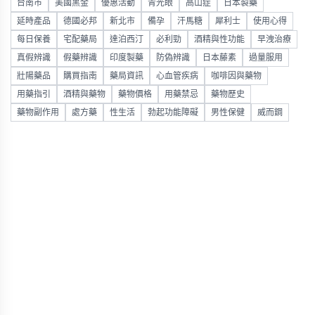
台南市
美國黑金
優惠活動
青光眼
高山症
日本製藥
延時產品
德國必邦
新北市
備孕
汗馬糖
犀利士
使用心得
每日保養
宅配藥局
達泊西汀
必利勁
酒精與性功能
早洩治療
真假辨識
假藥辨識
印度製藥
防偽辨識
日本藤素
過量服用
壯陽藥品
購買指南
藥局資訊
心血管疾病
咖啡因與藥物
用藥指引
酒精與藥物
藥物價格
用藥禁忌
藥物歷史
藥物副作用
處方藥
性生活
勃起功能障礙
男性保健
威而鋼