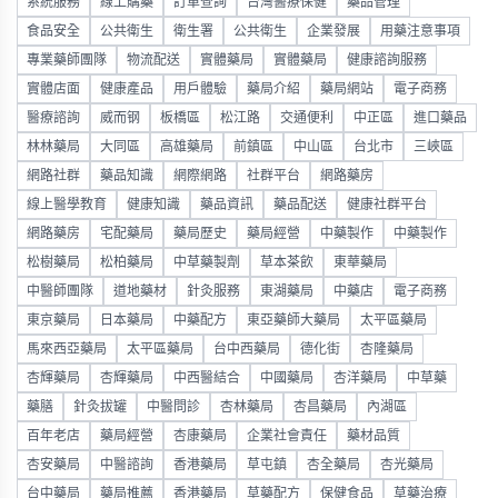
系統服務
線上購藥
訂單查詢
台灣醫療保健
藥品管理
食品安全
公共衛生
衛生署
公共衛生
企業發展
用藥注意事項
專業藥師團隊
物流配送
實體藥局
實體藥局
健康諮詢服務
實體店面
健康產品
用戶體驗
藥局介紹
藥局網站
電子商務
醫療諮詢
威而钢
板橋區
松江路
交通便利
中正區
進口藥品
林林藥局
大同區
高雄藥局
前鎮區
中山區
台北市
三峽區
網路社群
藥品知識
網際網路
社群平台
網路藥房
線上醫學教育
健康知識
藥品資訊
藥品配送
健康社群平台
網路藥房
宅配藥局
藥局歷史
藥局經營
中藥製作
中藥製作
松樹藥局
松柏藥局
中草藥製劑
草本茶飲
東華藥局
中醫師團隊
道地藥材
針灸服務
東湖藥局
中藥店
電子商務
東京藥局
日本藥局
中藥配方
東亞藥師大藥局
太平區藥局
馬來西亞藥局
太平區藥局
台中西藥局
德化街
杏隆藥局
杏輝藥局
杏輝藥局
中西醫結合
中國藥局
杏洋藥局
中草藥
藥膳
針灸拔罐
中醫問診
杏林藥局
杏昌藥局
內湖區
百年老店
藥局經營
杏康藥局
企業社會責任
藥材品質
杏安藥局
中醫諮詢
香港藥局
草屯鎮
杏全藥局
杏光藥局
台中藥局
藥局推薦
香港藥局
草藥配方
保健食品
草藥治療