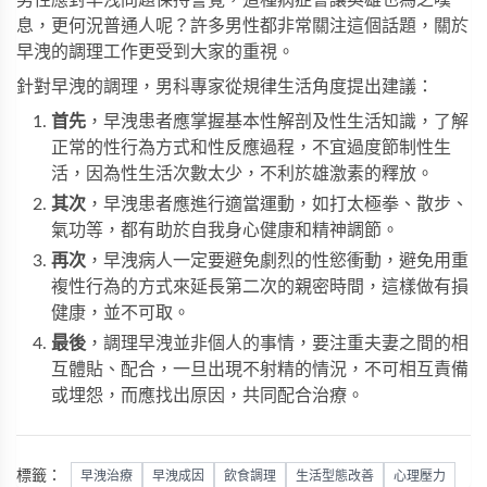
男性應對早洩問題保持警覺，這種病症會讓英雄也為之嘆
息，更何況普通人呢？許多男性都非常關注這個話題，關於
早洩的調理工作更受到大家的重視。
針對早洩的調理，男科專家從規律生活角度提出建議：
首先
，早洩患者應掌握基本性解剖及性生活知識，了解
正常的性行為方式和性反應過程，不宜過度節制性生
活，因為性生活次數太少，不利於雄激素的釋放。
其次
，早洩患者應進行適當運動，如打太極拳、散步、
氣功等，都有助於自我身心健康和精神調節。
再次
，早洩病人一定要避免劇烈的性慾衝動，避免用重
複性行為的方式來延長第二次的親密時間，這樣做有損
健康，並不可取。
最後
，調理早洩並非個人的事情，要注重夫妻之間的相
互體貼、配合，一旦出現不射精的情況，不可相互責備
或埋怨，而應找出原因，共同配合治療。
標籤：
早洩治療
早洩成因
飲食調理
生活型態改善
心理壓力