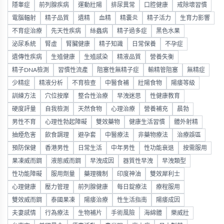
隱睾症
前列腺疾病
運動壯陽
排尿異常
口腔健康
戒除壞習慣
電腦輻射
精子品質
遺精
血精
精囊炎
精子活力
生育力影響
不育症治療
先天性疾病
絲蟲病
精子過多症
黑色水果
泌尿系統
腎虛
腎臟健康
精子知識
日常保養
不孕症
遺傳性疾病
生殖健康
生殖感染
精液品質
營養失衡
精子DNA檢測
習慣性流產
阻塞性無精子症
輸精管阻塞
無精症
少精症
精液分析
不育檢查
中醫食補
壯陽食物
陽痿等級
訓練方法
穴位按摩
整合性治療
早洩迷思
性健康教育
硬度評量
自我檢測
天然食物
心理治療
營養補充
晨勃
男性不育
心理性勃起障礙
雙效藥物
健康生活習慣
體外射精
抽煙危害
飲食調理
避孕套
中醫療法
非藥物療法
治療誤區
預防保健
香港男性
日常生活
中年男性
性功能衰退
按需服用
果凍威而鋼
液態威而鋼
早洩成因
器質性早洩
早洩類型
性功能障礙
服用劑量
藥理機制
印度神油
雙效犀利士
心理健康
壓力管理
前列腺健康
每日錠療法
療程服用
雙效威而鋼
泰國果凍
陽痿治療
性生活指南
陽痿成因
夫妻感情
行為療法
生物補片
手術風險
海綿體
樂威壯