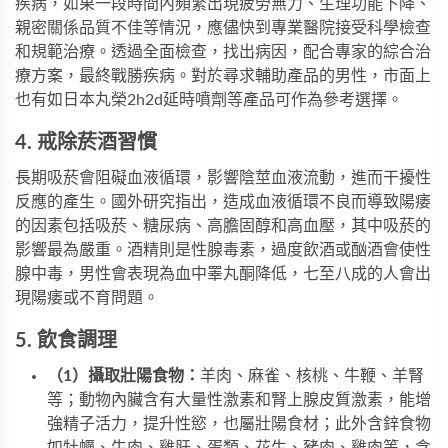
疾病，如果一段時間內頻繁出現疲勞無力、生理功能下降、
親密關係品質不佳等情況，應儘快到專業醫院接受科學檢查
和規範治療。透過全面檢查，找出病因，配合專家的綜合治
療方案，最終戰勝疾病。對於尋求輔助產品的男性，市面上
也有如
日本丸榮2h2d延時噴劑
等產品可作為參考選擇。
4. 戒除菸酒習慣
長期吸菸會阻礙血液循環，影響陰莖血液流動，進而干擾性
反應的產生。國外研究指出，造成血液循環不良而導致陽痿
的因素包括吸菸、糖尿病、高膽固醇和高血壓，其中吸菸的
影響最為嚴重。酒精則是性腺毒素，過度飲酒或酗酒會使性
腺中毒，男性會表現為血中睪丸酮降低，七至八成的人會出
現陽痿或不育問題。
5. 飲食調理
（1）攝取壯陽食物：
羊肉、麻雀、核桃、牛鞭、羊腎
等；動物內臟含有大量性激素和腎上腺皮質激素，能增
強精子活力，提升性慾，也屬壯陽食材；此外含鋅食物