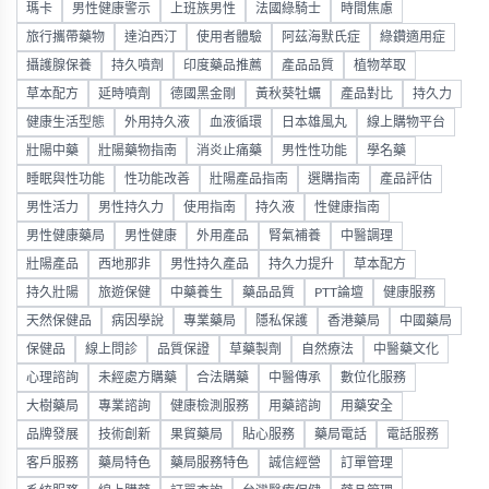
瑪卡
男性健康警示
上班族男性
法國綠騎士
時間焦慮
旅行攜帶藥物
達泊西汀
使用者體驗
阿茲海默氏症
綠鑽適用症
攝護腺保養
持久噴劑
印度藥品推薦
產品品質
植物萃取
草本配方
延時噴劑
德國黑金剛
黃秋葵牡蠣
產品對比
持久力
健康生活型態
外用持久液
血液循環
日本雄風丸
線上購物平台
壯陽中藥
壯陽藥物指南
消炎止痛藥
男性性功能
學名藥
睡眠與性功能
性功能改善
壯陽產品指南
選購指南
產品評估
男性活力
男性持久力
使用指南
持久液
性健康指南
男性健康藥局
男性健康
外用產品
腎氣補養
中醫調理
壯陽產品
西地那非
男性持久產品
持久力提升
草本配方
持久壯陽
旅遊保健
中藥養生
藥品品質
PTT論壇
健康服務
天然保健品
病因學說
專業藥局
隱私保護
香港藥局
中國藥局
保健品
線上問診
品質保證
草藥製劑
自然療法
中醫藥文化
心理諮詢
未經處方購藥
合法購藥
中醫傳承
數位化服務
大樹藥局
專業諮詢
健康檢測服務
用藥諮詢
用藥安全
品牌發展
技術創新
果貿藥局
貼心服務
藥局電話
電話服務
客戶服務
藥局特色
藥局服務特色
誠信經營
訂單管理