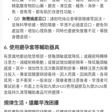
如牡蠣、牛肉、雞肝、蛋類、花生、豬肉、雞肉等，含
精氨酸食物如山藥、銀杏、凍豆腐、鰻魚、海參、墨
魚、章魚等，都有助於改善性功能。
（2）無需過度忌口：
諸如吃絲瓜會導致陽痿等說法，
並無科學依據，預防陽痿、早洩不必過度忌口，避免到
處設限，增加心理負擔，同時也要避免營養不足，導致
身體虛弱。
6. 使用避孕套等輔助器具
有意識地壓迫陰莖根部，使龜頭敏感度降低；或親密時轉移
注意力，減緩射精衝動；或嘗試增加親密頻率，降低龜頭敏
感度。其中，增加性生活次數與節制房事、轉移注意力與專
注投入，專家提醒要辯證看待，因人而異，因病而異，各得
其用，並不衝突。一般來說，陽痿者應注意後者，早洩者可
嘗試前者。市面上也有如
丸榮2H2D男用凝膠
及
丸榮2h2d黑
金版持久液
等輔助產品可供選擇。
規律生活，遠離早洩困擾