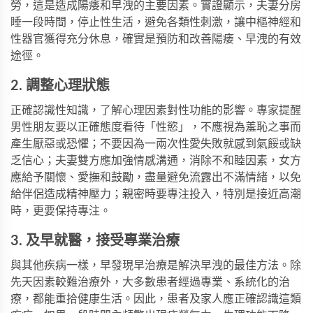
勞，這是造成陽痿和早洩的主要因素。實證顯示，夫妻分房
睡一段時間，停止性生活，避免各類性刺激，讓中樞神經和
性器官獲得充分休息，確實是預防和改善陽痿、早洩的有效
途徑。
2. 調整心理狀態
正確認識性知識，了解心理因素對性功能的影響。專家提醒
男性朋友要以正確態度看待「性慾」，不應視為羞恥之事而
產生厭惡或恐懼；不要因為一兩次性愛失敗就感到氣餒或缺
乏信心；夫妻雙方應加強情感溝通，消除不和睦因素，女方
應給予關懷、愛撫和鼓勵，盡量避免流露出不滿情緒，以免
給伴侶造成精神壓力；親密時要專注投入，特別是接近高潮
時，更要保持專注。
3. 及早就醫，接受專業治療
與其他疾病一樣，早發現早治療是解決早洩的最佳方法。除
先天因素較難治療外，大多數患者經過專業、系統化的治
療，都能重拾健康生活。因此，患者及家人應正確認識這類