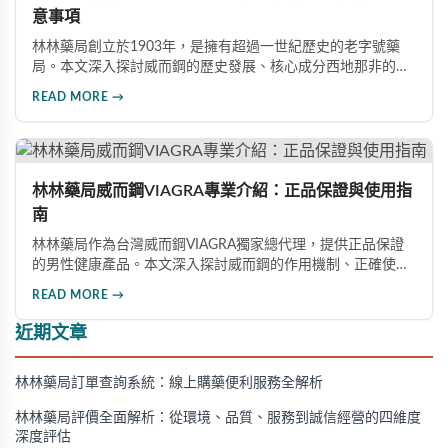
意事項
林林藥局創立於1903年，是擁有超過一世紀歷史的老字號藥
局。本文深入探討威而鋼的歷史發展、核心成分西地那非的作
用機制、正確使用方式（50mg與100mg規格選擇）、服用注
READ MORE →
意事項，以及與犀利士等其他男性健康產品的比較，幫助讀者
全面瞭解並安全使用相關產品。
林林藥局威而鋼VIAGRA專業介紹：正品保證與使用指
南
林林藥局作為台灣威而鋼VIAGRA獨家總代理，提供正品保證
的男性健康產品。本文深入探討威而鋼的作用機制、正確使用
方法、劑量選擇及注意事項，幫助消費者了解這款由輝瑞公司
READ MORE →
研發的藥品，並介紹50mg、100mg及瓶裝30顆等多種規格選
擇。
近期文章
林林藥局訂單查詢系統：線上購藥便利服務全解析
林林藥局評價全面解析：從環境、品質、服務到誠信經營的四維度
深度評估