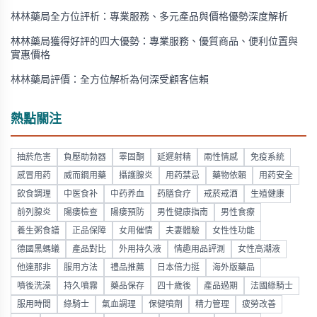
林林藥局全方位評析：專業服務、多元產品與價格優勢深度解析
林林藥局獲得好評的四大優勢：專業服務、優質商品、便利位置與
實惠價格
林林藥局評價：全方位解析為何深受顧客信賴
熱點關注
抽菸危害
負壓助勃器
睪固酮
延遲射精
兩性情感
免疫系統
感冒用药
威而鋼用藥
攝護腺炎
用药禁忌
藥物依賴
用药安全
飲食調理
中医食补
中药养血
药膳食疗
戒菸戒酒
生殖健康
前列腺炎
陽痿檢查
陽痿預防
男性健康指南
男性食療
養生粥食譜
正品保障
女用催情
夫妻體驗
女性性功能
德國黑螞蟻
產品對比
外用持久液
情趣用品評測
女性高潮液
他達那非
服用方法
禮品推薦
日本倍力挺
海外版藥品
噴後洗澡
持久噴霧
藥品保存
四十歲後
產品過期
法國綠騎士
服用時間
綠騎士
氣血調理
保健噴劑
精力管理
疲勞改善