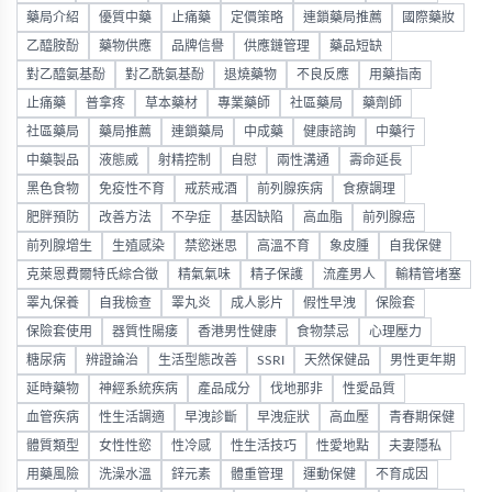
藥局介紹
優質中藥
止痛藥
定價策略
連鎖藥局推薦
國際藥妝
乙醯胺酚
藥物供應
品牌信譽
供應鏈管理
藥品短缺
對乙醯氨基酚
對乙酰氨基酚
退燒藥物
不良反應
用藥指南
止痛藥
普拿疼
草本藥材
專業藥師
社區藥局
藥劑師
社區藥局
藥局推薦
連鎖藥局
中成藥
健康諮詢
中藥行
中藥製品
液態威
射精控制
自慰
兩性溝通
壽命延長
黑色食物
免疫性不育
戒菸戒酒
前列腺疾病
食療調理
肥胖預防
改善方法
不孕症
基因缺陷
高血脂
前列腺癌
前列腺增生
生殖感染
禁慾迷思
高溫不育
象皮腫
自我保健
克萊恩費爾特氏綜合徵
精氣氣味
精子保護
流產男人
輸精管堵塞
睪丸保養
自我檢查
睪丸炎
成人影片
假性早洩
保險套
保險套使用
器質性陽痿
香港男性健康
食物禁忌
心理壓力
糖尿病
辨證論治
生活型態改善
SSRI
天然保健品
男性更年期
延時藥物
神經系統疾病
產品成分
伐地那非
性愛品質
血管疾病
性生活調適
早洩診斷
早洩症狀
高血壓
青春期保健
體質類型
女性性慾
性冷感
性生活技巧
性愛地點
夫妻隱私
用藥風險
洗澡水溫
鋅元素
體重管理
運動保健
不育成因