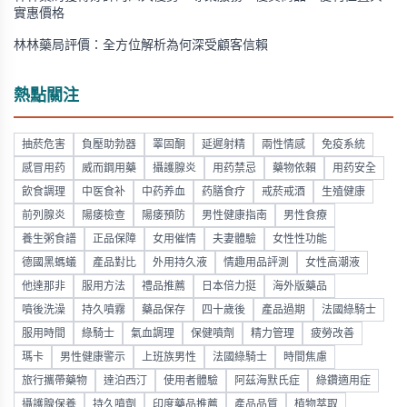
實惠價格
林林藥局評價：全方位解析為何深受顧客信賴
熱點關注
抽菸危害
負壓助勃器
睪固酮
延遲射精
兩性情感
免疫系統
感冒用药
威而鋼用藥
攝護腺炎
用药禁忌
藥物依賴
用药安全
飲食調理
中医食补
中药养血
药膳食疗
戒菸戒酒
生殖健康
前列腺炎
陽痿檢查
陽痿預防
男性健康指南
男性食療
養生粥食譜
正品保障
女用催情
夫妻體驗
女性性功能
德國黑螞蟻
產品對比
外用持久液
情趣用品評測
女性高潮液
他達那非
服用方法
禮品推薦
日本倍力挺
海外版藥品
噴後洗澡
持久噴霧
藥品保存
四十歲後
產品過期
法國綠騎士
服用時間
綠騎士
氣血調理
保健噴劑
精力管理
疲勞改善
瑪卡
男性健康警示
上班族男性
法國綠騎士
時間焦慮
旅行攜帶藥物
達泊西汀
使用者體驗
阿茲海默氏症
綠鑽適用症
攝護腺保養
持久噴劑
印度藥品推薦
產品品質
植物萃取