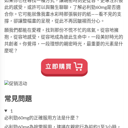
如果你也在尋找一種方式，讓親密時刻更從容、更專注於彼
此的感受，或許可以與醫生聊聊，了解
必利勁
60mg是否適
合你。它可能就像我畫水彩時那張裝好的紙——看不見的支
撐，卻讓整幅畫的呈現，從此不再因皺褶而分心。
願我們都能在愛裡，找到那份不慌不忙的底氣。從容地擁
抱，從容地感受，從容地成為彼此生命中，一段美好時光的
共創者。你覺得，一段理想的親密時光，最重要的元素是什
麼呢？
常見問題
1
必利勁60mg的正確服用方法是什麼？
必利勁
60mg為按需服用，建議在親密行為前約1至3小時，