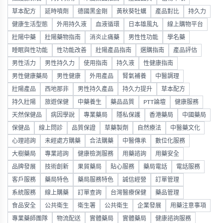
草本配方
延時噴劑
德國黑金剛
黃秋葵牡蠣
產品對比
持久力
健康生活型態
外用持久液
血液循環
日本雄風丸
線上購物平台
壯陽中藥
壯陽藥物指南
消炎止痛藥
男性性功能
學名藥
睡眠與性功能
性功能改善
壯陽產品指南
選購指南
產品評估
男性活力
男性持久力
使用指南
持久液
性健康指南
男性健康藥局
男性健康
外用產品
腎氣補養
中醫調理
壯陽產品
西地那非
男性持久產品
持久力提升
草本配方
持久壯陽
旅遊保健
中藥養生
藥品品質
PTT論壇
健康服務
天然保健品
病因學說
專業藥局
隱私保護
香港藥局
中國藥局
保健品
線上問診
品質保證
草藥製劑
自然療法
中醫藥文化
心理諮詢
未經處方購藥
合法購藥
中醫傳承
數位化服務
大樹藥局
專業諮詢
健康檢測服務
用藥諮詢
用藥安全
品牌發展
技術創新
果貿藥局
貼心服務
藥局電話
電話服務
客戶服務
藥局特色
藥局服務特色
誠信經營
訂單管理
系統服務
線上購藥
訂單查詢
台灣醫療保健
藥品管理
食品安全
公共衛生
衛生署
公共衛生
企業發展
用藥注意事項
專業藥師團隊
物流配送
實體藥局
實體藥局
健康諮詢服務