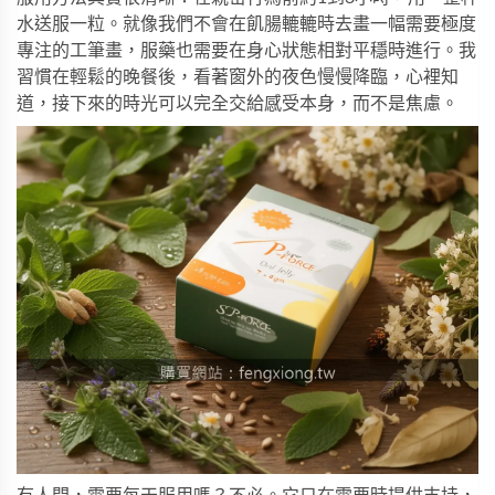
水送服一粒。就像我們不會在飢腸轆轆時去畫一幅需要極度
專注的工筆畫，服藥也需要在身心狀態相對平穩時進行。我
習慣在輕鬆的晚餐後，看著窗外的夜色慢慢降臨，心裡知
道，接下來的時光可以完全交給感受本身，而不是焦慮。