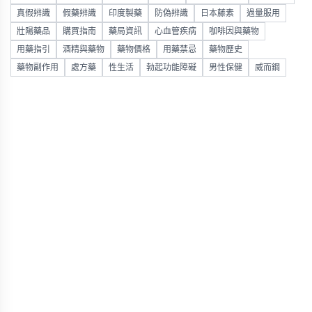
真假辨識
假藥辨識
印度製藥
防偽辨識
日本藤素
過量服用
壯陽藥品
購買指南
藥局資訊
心血管疾病
咖啡因與藥物
用藥指引
酒精與藥物
藥物價格
用藥禁忌
藥物歷史
藥物副作用
處方藥
性生活
勃起功能障礙
男性保健
威而鋼