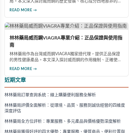
局。本文深入探討威而鋼的歷史發展、核心成分西地那非的作
用機制、正確使用方式（50mg與100mg規格選擇）、服用注
READ MORE →
意事項，以及與犀利士等其他男性健康產品的比較，幫助讀者
全面瞭解並安全使用相關產品。
林林藥局威而鋼VIAGRA專業介紹：正品保證與使用指
南
林林藥局作為台灣威而鋼VIAGRA獨家總代理，提供正品保證
的男性健康產品。本文深入探討威而鋼的作用機制、正確使用
方法、劑量選擇及注意事項，幫助消費者了解這款由輝瑞公司
READ MORE →
研發的藥品，並介紹50mg、100mg及瓶裝30顆等多種規格選
擇。
近期文章
林林藥局訂單查詢系統：線上購藥便利服務全解析
林林藥局評價全面解析：從環境、品質、服務到誠信經營的四維度
深度評估
林林藥局全方位評析：專業服務、多元產品與價格優勢深度解析
林林藥局獲得好評的四大優勢：專業服務、優質商品、便利位置與