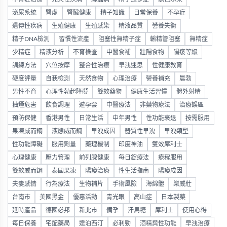
泌尿系統
腎虛
腎臟健康
精子知識
日常保養
不孕症
遺傳性疾病
生殖健康
生殖感染
精液品質
營養失衡
精子DNA檢測
習慣性流產
阻塞性無精子症
輸精管阻塞
無精症
少精症
精液分析
不育檢查
中醫食補
壯陽食物
陽痿等級
訓練方法
穴位按摩
整合性治療
早洩迷思
性健康教育
硬度評量
自我檢測
天然食物
心理治療
營養補充
晨勃
男性不育
心理性勃起障礙
雙效藥物
健康生活習慣
體外射精
抽煙危害
飲食調理
避孕套
中醫療法
非藥物療法
治療誤區
預防保健
香港男性
日常生活
中年男性
性功能衰退
按需服用
果凍威而鋼
液態威而鋼
早洩成因
器質性早洩
早洩類型
性功能障礙
服用劑量
藥理機制
印度神油
雙效犀利士
心理健康
壓力管理
前列腺健康
每日錠療法
療程服用
雙效威而鋼
泰國果凍
陽痿治療
性生活指南
陽痿成因
夫妻感情
行為療法
生物補片
手術風險
海綿體
樂威壯
台南市
美國黑金
優惠活動
青光眼
高山症
日本製藥
延時產品
德國必邦
新北市
備孕
汗馬糖
犀利士
使用心得
每日保養
宅配藥局
達泊西汀
必利勁
酒精與性功能
早洩治療