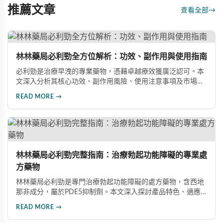
推薦文章
查看全部
→
林林藥局必利勁全方位解析：功效、副作用與使用指南
必利勁是治療早洩的專業藥物，憑藉卓越療效獲廣泛認可。本
文深入分析其核心功效、副作用風險、使用注意事項及市場發
展前景，助您全面了解產品特性並做出明智選擇。
READ MORE →
林林藥局必利勁完整指南：治療勃起功能障礙的專業處
方藥物
林林藥局必利勁是專門治療勃起功能障礙的處方藥物，含西地
那非成分，屬於PDE5抑制劑。本文深入探討產品特色、適應
症、不良反應及市場發展潛力，幫助讀者全面了解此藥物的快
READ MORE →
速起效、長效持續等優勢，以及使用時需注意的副作用與安全
事項。