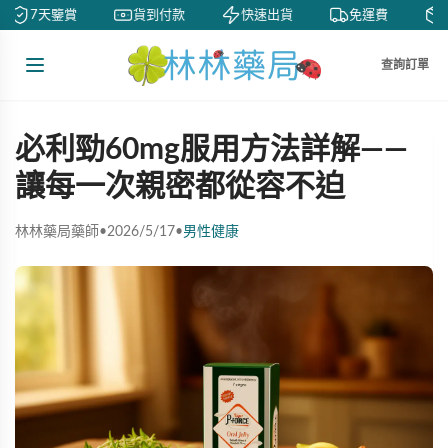
7天鑒賞
貨到付款
快速出貨
免運費
私
查詢訂單
必利勁60mg服用方法詳解——
讓每一次親密都從容不迫
林林藥局藥師
•
2026/5/17
•
男性健康