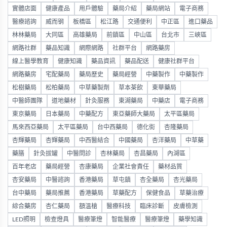
實體店面
健康產品
用戶體驗
藥局介紹
藥局網站
電子商務
醫療諮詢
威而钢
板橋區
松江路
交通便利
中正區
進口藥品
林林藥局
大同區
高雄藥局
前鎮區
中山區
台北市
三峽區
網路社群
藥品知識
網際網路
社群平台
網路藥房
線上醫學教育
健康知識
藥品資訊
藥品配送
健康社群平台
網路藥房
宅配藥局
藥局歷史
藥局經營
中藥製作
中藥製作
松樹藥局
松柏藥局
中草藥製劑
草本茶飲
東華藥局
中醫師團隊
道地藥材
針灸服務
東湖藥局
中藥店
電子商務
東京藥局
日本藥局
中藥配方
東亞藥師大藥局
太平區藥局
馬來西亞藥局
太平區藥局
台中西藥局
德化街
杏隆藥局
杏輝藥局
杏輝藥局
中西醫結合
中國藥局
杏洋藥局
中草藥
藥膳
針灸拔罐
中醫問診
杏林藥局
杏昌藥局
內湖區
百年老店
藥局經營
杏康藥局
企業社會責任
藥材品質
杏安藥局
中醫諮詢
香港藥局
草屯鎮
杏全藥局
杏光藥局
台中藥局
藥局推薦
香港藥局
草藥配方
保健食品
草藥治療
綜合藥房
杏仁藥局
額溫槍
醫療科技
臨床診斷
皮膚檢測
LED照明
檢查燈具
醫療筆燈
智能醫療
醫療筆燈
藥學知識