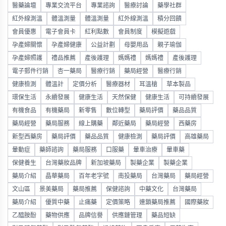
醫藥論壇
專業交流平台
專業諮詢
醫療討論
藥學社群
紅外線測溫
體溫測量
體溫測量
紅外線測溫
積分回饋
會員優惠
電子會員卡
紅利點數
會員制度
模擬遊戲
孕產婦關懷
孕產婦健康
公益計劃
母嬰用品
親子瑜伽
孕產婦照護
禮品推薦
產後護理
媽媽禮
媽媽禮
產後護理
電子郵件行銷
杏一藥局
醫療行銷
藥局經營
醫療行銷
健康檢測
體溫計
定價分析
醫療器材
耳溫槍
草本製品
環保生活
永續發展
健康生活
天然保健
健康生活
可持續發展
有機食品
有機藥局
新零售
數位轉型
藥局評價
藥品品質
藥局經營
藥局服務
線上購藥
鄰近藥局
藥局經營
西藥房
新型西藥房
藥局評價
藥品品質
健康檢測
藥局評價
高雄藥局
暈動症
藥師諮詢
藥局服務
口服藥
暈車治療
暈車藥
保健養生
台灣藥妝品牌
新加坡藥局
製藥企業
製藥企業
藥局介紹
晶華藥局
百年老字號
南投藥局
台灣藥局
藥局經營
文山區
景美藥局
藥局推薦
保健諮詢
中藥文化
台灣藥局
藥局介紹
優質中藥
止痛藥
定價策略
連鎖藥局推薦
國際藥妝
乙醯胺酚
藥物供應
品牌信譽
供應鏈管理
藥品短缺