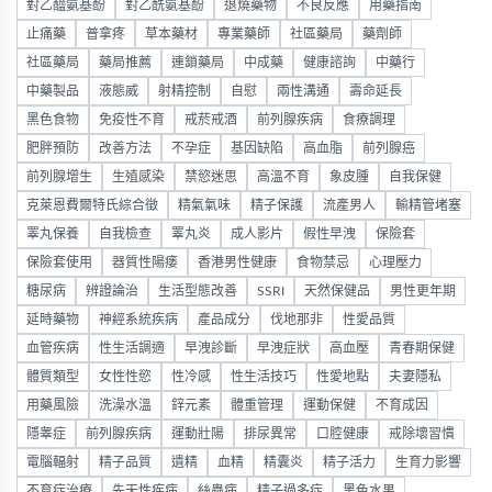
對乙醯氨基酚
對乙酰氨基酚
退燒藥物
不良反應
用藥指南
止痛藥
普拿疼
草本藥材
專業藥師
社區藥局
藥劑師
社區藥局
藥局推薦
連鎖藥局
中成藥
健康諮詢
中藥行
中藥製品
液態威
射精控制
自慰
兩性溝通
壽命延長
黑色食物
免疫性不育
戒菸戒酒
前列腺疾病
食療調理
肥胖預防
改善方法
不孕症
基因缺陷
高血脂
前列腺癌
前列腺增生
生殖感染
禁慾迷思
高溫不育
象皮腫
自我保健
克萊恩費爾特氏綜合徵
精氣氣味
精子保護
流產男人
輸精管堵塞
睪丸保養
自我檢查
睪丸炎
成人影片
假性早洩
保險套
保險套使用
器質性陽痿
香港男性健康
食物禁忌
心理壓力
糖尿病
辨證論治
生活型態改善
SSRI
天然保健品
男性更年期
延時藥物
神經系統疾病
產品成分
伐地那非
性愛品質
血管疾病
性生活調適
早洩診斷
早洩症狀
高血壓
青春期保健
體質類型
女性性慾
性冷感
性生活技巧
性愛地點
夫妻隱私
用藥風險
洗澡水溫
鋅元素
體重管理
運動保健
不育成因
隱睾症
前列腺疾病
運動壯陽
排尿異常
口腔健康
戒除壞習慣
電腦輻射
精子品質
遺精
血精
精囊炎
精子活力
生育力影響
不育症治療
先天性疾病
絲蟲病
精子過多症
黑色水果