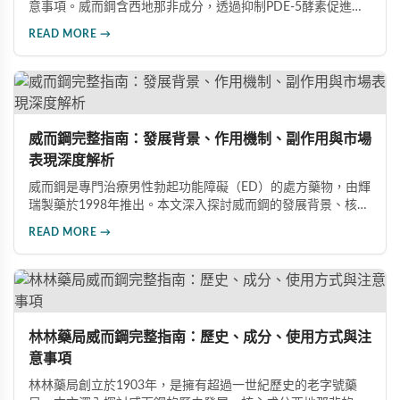
意事項。威而鋼含西地那非成分，透過抑制PDE-5酵素促進血
管擴張，有效治療男性勃起功能障礙。使用前應經醫師評估，
READ MORE →
注意禁忌症與副作用，確保用藥安全。
威而鋼完整指南：發展背景、作用機制、副作用與市場
表現深度解析
威而鋼是專門治療男性勃起功能障礙（ED）的處方藥物，由輝
瑞製藥於1998年推出。本文深入探討威而鋼的發展背景、核心
成分西地那非的作用機制、常見副作用如頭痛和臉部發紅，以
READ MORE →
及全球年銷售額超過23億美元的市場表現，幫助讀者全面了解
這款革命性藥品。
林林藥局威而鋼完整指南：歷史、成分、使用方式與注
意事項
林林藥局創立於1903年，是擁有超過一世紀歷史的老字號藥