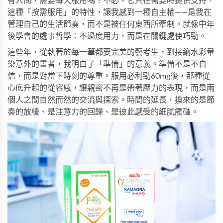
有人問，需要每天服用嗎？不必。它只在需要時提供支持，
這種「按需服用」的特性，讓我感到一種自主權——是我在
管理自己的生活節奏，而不是被任何東西所牽制。就像中年
後學會的處事哲學：不過度用力，而是在關鍵處使巧勁。
這些年，從執著於每一筆都要完美的藝考生，到接納水彩暈
染意外的畫者，我明白了「準備」的意義。準備不是不自
信，而是對當下時刻的尊重。服用
必利勁
60mg後，那種從
心底升起的從容感，讓親密不再是帶著壓力的表現，而是兩
個人之間自然而然的交流與探索。時間的延長，換來的是節
奏的放緩、是注意力的回歸、是彼此感受的細膩觸碰。