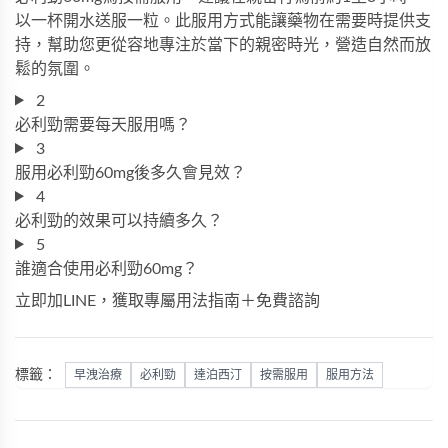
以一杯開水送服一粒。此服用方式能讓藥物在需要時提供支
持，幫助您更從容地專注於當下的親密時光，營造自然而放
鬆的氛圍。
2
必利勁需要每天服用嗎？
3
服用必利勁60mg後多久會見效？
4
必利勁的效果可以持續多久？
5
誰適合使用必利勁60mg？
立即加LINE，獲取專屬用法指南＋免費諮詢
標籤：
早洩治療
必利勁
達泊西汀
按需服用
服用方法