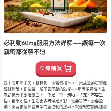
必利勁60mg服用方法詳解——讓每一次
親密都從容不迫
四十歲那年冬天，我翻到一本舊素描本。十六歲畫的石膏像
線條僵硬，卻透著一股不管不顧的勁兒——那時候覺得人生
就該像炭筆劃過紙面，一筆是一筆，清晰、肯定、不容置
疑。後來才懂，生活更多時候是水彩，需要等待、需要暈
染、需要接納那些無法完全控制的邊界。就像親密關係裡那